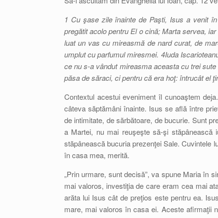
Să-l ascultăm din Evanghelia lui Ioan, cap. 12 ve
1 Cu şase zile înainte de Paşti, Isus a venit în
pregătit acolo pentru El o cină; Marta servea, iar
luat un vas cu mireasmă de nard curat, de mare p
umplut cu parfumul miresmei. 4Iuda Iscarioteanul,
ce nu s-a vândut mireasma aceasta cu trei sute d
păsa de săraci, ci pentru că era hoţ: întrucât el 
Contextul acestui eveniment îl cunoaştem deja.
câteva săptămâni înainte. Isus se află între pri
de intimitate, de sărbătoare, de bucurie. Sunt prez
a Martei, nu mai reuşeşte să-şi stăpânească iu
stăpânească bucuria prezenţei Sale. Cuvintele lui
în casa mea, merită.
„Prin urmare, sunt decisă”, va spune Maria în s
mai valoros, investiţia de care eram cea mai ata
arăta lui Isus cât de preţios este pentru ea. Is
mare, mai valoros în casa ei. Aceste afirmaţii n