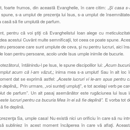
t, foarte frumos, din această Evanghelie, în care citim: „
Şi casa s-
 spune, s-a umplut de prezenţa lui Isus, s-a umplut de însemnătate
ea casă să fie umplută de parfum.
, pentru că voi ştiţi că Evanghelistul Ioan alege cu meticulozitat
ă dea acestui Cuvânt multe semnificaţii, tot ceea ce poate spune. Aces
tru persoane care sunt umplute de ceva, şi nu pentru lucruri, aici îns
e Ioan pentru persoane, acolo unde Isus umple inimile de bucurie.
tezătorul, întâlnindu-l pe Isus, le spune discipolilor lui: „
Acum bucuri
umplut acum că l-am văzut
„; inima mea s-a umplut! Sau în alt loc î
moment dat se exprimă astfel: „
Aceste lucruri vi le-am spus pentru c
e deplină
„. Prin urmare, „voi sunteţi umpluţi”, e tot acelaşi verb pe car
lut de parfum”. Un alt pasaj asemănător este rugăciunea lui Isus l
este lucruri pentru ca bucuria Mea în ei să fie deplină”.
E vorba tot d
ă fie deplină.
ezenţa Sa, umple casa! Nu există nici un orificiu în care să nu intr
 să subliniez în acest moment încăperea în care vă aflaţi. Aceast