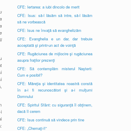
CFE: Iertarea: a iubi dincolo de merit
u
CFE: Isus: să-l lăsăm să intre, să-l lăsăm
a
să ne vorbească
a
CFE: Isus ne învaţă să evanghelizăm
e
CFE: Evanghelia e un dar, dar trebuie
i
acceptată şi printr-un act de voinţă
CFE: Rugăciunea de mijlocire şi rugăciunea
u
asupra fraţilor prezenţi
t
CFE: Să contemplăm misterul Naşterii:
i
Cum e posibil?
i
CFE: Măreţia şi identitatea noastră constă
,
în a-i fi recunoscători şi a-i mulţumi
Domnului
m
CFE: Spiritul Sfânt: cu siguranţă îl obţinem,
i
dacă îl cerem
i
CFE: Isus continuă să vindece prin tine
:
CFE: „Chemaţi-l!”