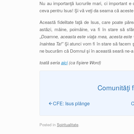
Nu au importanţă lucrurile mari, ci important e c
ceva pentru Isus! Şi vă veţi da seama că aceste l
Această fidelitate faţă de Isus, care poate părea 
astăzi, mâine, poimâine, va fi în stare să sf
„
Doamne, aceasta este viaţa mea, acesta este v
înaintea Ta!”
Şi atunci vom fi în stare să facem 
ne bucurăm că Domnul şi în această seară ne-a 
toată seria
aici
(ca fişiere Word)
Comunităţi 
CFE: Isus plânge
C
Posted in
Spiritualitate
.