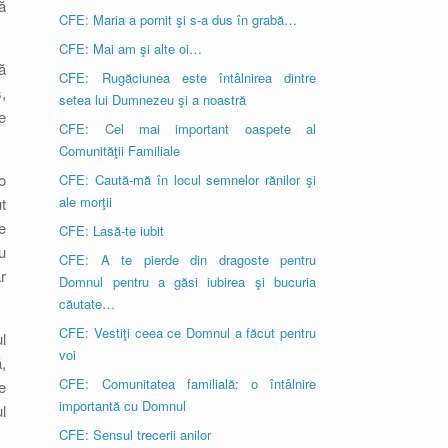
ă
CFE: Maria a pornit şi s-a dus în grabă…
CFE: Mai am şi alte oi…
ă
CFE: Rugăciunea este întâlnirea dintre
,
setea lui Dumnezeu şi a noastră
e
CFE: Cel mai important oaspete al
Comunităţii Familiale
o
CFE: Caută-mă în locul semnelor rănilor şi
ale morţii
t
e
CFE: Lasă-te iubit
u
CFE: A te pierde din dragoste pentru
r
Domnul pentru a găsi iubirea şi bucuria
căutate…
CFE: Vestiţi ceea ce Domnul a făcut pentru
l
voi
,
CFE: Comunitatea familială: o întâlnire
e
importantă cu Domnul
l
CFE: Sensul trecerii anilor