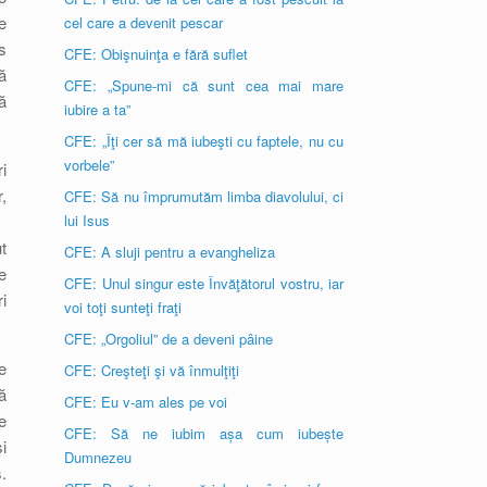
e
cel care a devenit pescar
s
CFE: Obişnuinţa e fără suflet
ă
CFE: „Spune-mi că sunt cea mai mare
ă
iubire a ta”
CFE: „Îţi cer să mă iubeşti cu faptele, nu cu
vorbele”
i
,
CFE: Să nu împrumutăm limba diavolului, ci
lui Isus
t
CFE: A sluji pentru a evangheliza
e
CFE: Unul singur este Învăţătorul vostru, iar
i
voi toţi sunteţi fraţi
CFE: „Orgoliul” de a deveni pâine
e
CFE: Creşteţi şi vă înmulţiţi
ă
CFE: Eu v-am ales pe voi
e
CFE: Să ne iubim așa cum iubește
i
Dumnezeu
.