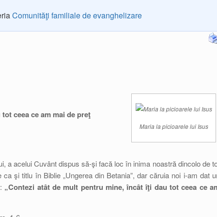
eria
Comunităţi familiale de evanghelizare
u tot ceea ce am mai de preţ
Maria la picioarele lui Isus
, a acelui Cuvânt dispus să-şi facă loc în inima noastră dincolo de to
a şi titlu în Biblie „Ungerea din Betania”, dar căruia noi i-am dat u
ă:
„Contezi atât de mult pentru mine, încât îţi dau tot ceea ce a