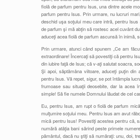
fiolă de parfum pentru Isus, una dintre acele m
parfum pentru Isus. Prin urmare, nu lucruri mari
deschid uşa soţului meu care intră, pentru Isus
de parfum şi mă abţin să rostesc acel cuvânt dur,
aduceţi acea fiolă de parfum ascunsă în inimă, sco
Prin urmare, atunci când spunem „Ce am făcut 
extraordinare! Încercaţi să povestiţi că pentru Isus
din iubire faţă de Isus; că v-aţi salutat soacra, so
Şi apoi, săptămâna viitoare, aduceţi puţin din
pentru Isus. Vă repet, sigur, se pot întâmpla lucr
frumoase sau situaţii deosebite, dar la acea î
simple! Să fie numele Domnului lăudat de cel care
Eu, pentru Isus, am rupt o fiolă de parfum mică
mulţumire soţului meu. Pentru Isus am avut răbda
mică pentru Isus! Povestiţi acestea pentru că, să
numără atâţia bani sărind peste primele numere. 
pământul, dacă nu ştiţi să număraţi: unu, doi, 