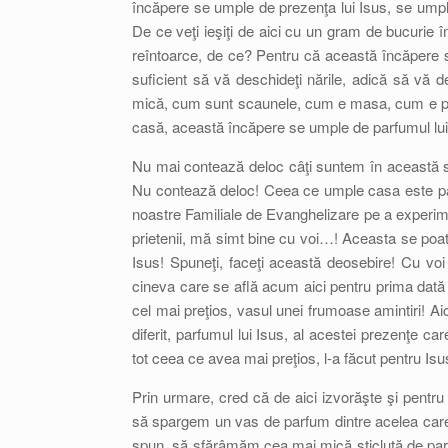
încăpere se umple de prezenţa lui Isus, se ump
De ce veţi ieşiţi de aici cu un gram de bucurie î
reîntoarce, de ce? Pentru că această încăpere se
suficient să vă deschideţi nările, adică să vă 
mică, cum sunt scaunele, cum e masa, cum e pr
casă, această încăpere se umple de parfumul lui 
Nu mai contează deloc câţi suntem în această sea
Nu contează deloc! Ceea ce umple casa este parf
noastre Familiale de Evanghelizare pe a experime
prietenii, mă simt bine cu voi…! Aceasta se poate
Isus! Spuneţi, faceţi această deosebire! Cu voi
cineva care se află acum aici pentru prima dată
cel mai preţios, vasul unei frumoase amintiri! 
diferit, parfumul lui Isus, al acestei prezenţe ca
tot ceea ce avea mai preţios, l-a făcut pentru Isu
Prin urmare, cred că de aici izvorăşte şi pentr
să spargem un vas de parfum dintre acelea care
spun, să sfărâmăm cea mai mică sticluţă de par