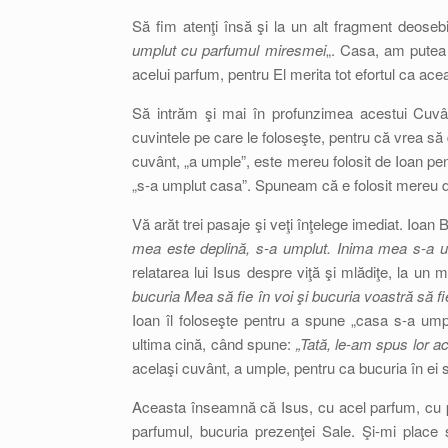
Să fim atenţi însă şi la un alt fragment deosebi
umplut cu parfumul miresmei
„. Casa, am putea
acelui parfum, pentru El merita tot efortul ca ac
Să intrăm şi mai în profunzimea acestui Cuvânt
cuvintele pe care le foloseşte, pentru că vrea s
cuvânt, „a umple”, este mereu folosit de Ioan pen
„s-a umplut casa”. Spuneam că e folosit mereu d
Vă arăt trei pasaje şi veţi înţelege imediat. Ioan Bo
mea este deplină, s-a umplut. Inima mea s-a 
relatarea lui Isus despre viţă şi mlădiţe, la un 
bucuria Mea să fie în voi şi bucuria voastră să fi
Ioan îl foloseşte pentru a spune „casa s-a ump
ultima cină, când spune:
„Tată, le-am spus lor ac
acelaşi cuvânt, a umple, pentru ca bucuria în ei s
Aceasta înseamnă că Isus, cu acel parfum, cu pr
parfumul, bucuria prezenţei Sale. Şi-mi place