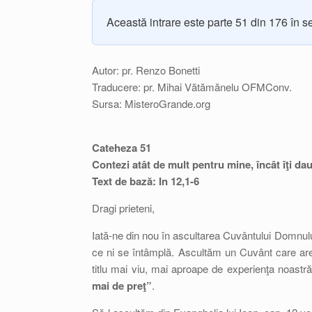
Această intrare este parte 51 din 176 în s
Autor: pr. Renzo Bonetti
Traducere: pr. Mihai Vătămănelu OFMConv.
Sursa: MisteroGrande.org
Cateheza 51
Contezi atât de mult pentru mine, încât îţi da
Text de bază: In 12,1-6
Dragi prieteni,
Iată-ne din nou în ascultarea Cuvântului Domnului
ce ni se întâmplă. Ascultăm un Cuvânt care are c
titlu mai viu, mai aproape de experienţa noastr
mai de preţ”
.