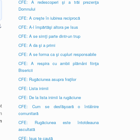
CFE: A redescoperi şi a trăi prezenţa
Domnului
CFE: A creşte în iubirea reciprocă
CFE: A-l împărtăşi altora pe Isus
CFE: A se simţi parte dintr-un trup
CFE: A da şi a primi
CFE: A se forma ca şi cupluri responsabile
CFE: A respira cu ambii plămâni fiinţa
Bisericii
CFE: Rugăciunea asupra fraţilor
CFE: Lista inimii
CFE: De la lista inimii la rugăciune
t
CFE: Cum se desfăşoară o întâlnire
n
comunitară
m
CFE: Rugăciunea este întotdeauna
ascultată
CFE: Isus te caută