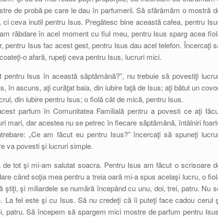
ostre de probă pe care le dau în parfumerii. Să sfărâmăm o mostră d
, ci ceva inutil pentru Isus. Pregătesc bine această cafea, pentru Isu
 am răbdare în acel moment cu fiul meu, pentru Isus sparg acea fiol
 pentru Isus fac acest gest, pentru Isus dau acel telefon. Încercaţi s
ateţi-o afară, rupeţi ceva pentru Isus, lucruri mici.
pentru Isus în această săptămână?”, nu trebuie să povestiţi lucrur
, în ascuns, aţi curăţat baia, din iubire faţă de Isus; aţi bătut un covor
crul, din iubire pentru Isus; o fiolă cât de mică, pentru Isus.
 acest parfum în Comunitatea Familială pentru a povesti ce aţi făcu
uri mari, dar acestea nu se petrec în fiecare săptămână, întâlniri foart
ntrebare: „Ce am făcut eu pentru Isus?” încercaţi să spuneţi lucrur
 va povesti şi lucruri simple.
 de tot şi mi-am salutat soacra. Pentru Isus am făcut o scrisoare d
re când soţia mea pentru a treia oară mi-a spus acelaşi lucru, o fiol
 ştiţi, şi miliardele se numără începând cu unu, doi, trei, patru. Nu s
La fel este şi cu Isus. Să nu credeţi că îi puteţi face cadou cerul ş
trei, patru. Să începem să spargem mici mostre de parfum pentru Isus