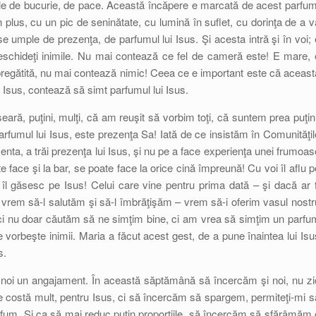
le de bucurie, de pace. Această încăpere e marcată de acest parfum
n plus, cu un pic de seninătate, cu lumină în suflet, cu dorinţa de a v
 umple de prezenţa, de parfumul lui Isus. Şi acesta intră şi în voi; 
deschideţi inimile. Nu mai contează ce fel de cameră este! E mare, 
egătită, nu mai contează nimic! Ceea ce e important este că aceast
Isus, contează să simt parfumul lui Isus.
ră, puţini, mulţi, că am reuşit să vorbim toţi, că suntem prea puţini
umul lui Isus, este prezenţa Sa! Iată de ce insistăm în Comunităţil
nta, a trăi prezenţa lui Isus, şi nu pe a face experienţa unei frumoas
 face şi la bar, se poate face la orice cină împreună! Cu voi îl aflu p
 îl găsesc pe Isus! Celui care vine pentru prima dată – şi dacă ar f
 vrem să-l salutăm şi să-l îmbrăţişăm – vrem să-i oferim vasul nostr
Aici nu doar căutăm să ne simţim bine, ci am vrea să simţim un parfu
re vorbeşte inimii. Maria a făcut acest gest, de a pune înaintea lui Isu
s.
u noi un angajament. În această săptămână să încercăm şi noi, nu zi
 costă mult, pentru Isus, ci să încercăm să spargem, permiteţi-mi s
fum. Şi ca să mai reduc puţin proporţiile, să încercăm să sfărâmăm 