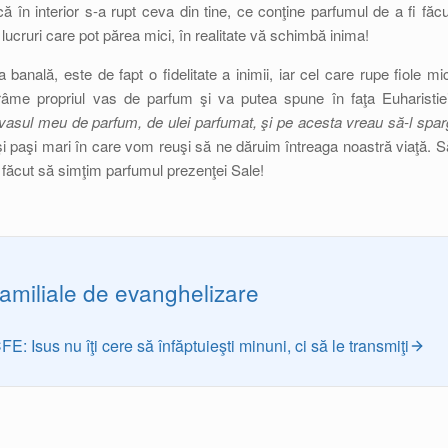
ă în interior s-a rupt ceva din tine, ce conţine parfumul de a fi făcu
ucruri care pot părea mici, în realitate vă schimbă inima!
banală, este de fapt o fidelitate a inimii, iar cel care rupe fiole mic
ărâme propriul vas de parfum şi va putea spune în faţa Euharistiei
asul meu de parfum, de ulei parfumat, şi pe acesta vreau să-l spar
şi paşi mari în care vom reuşi să ne dăruim întreaga noastră viaţă. S
făcut să simţim parfumul prezenţei Sale!
familiale de evanghelizare
FE: Isus nu îţi cere să înfăptuieşti minuni, ci să le transmiţi