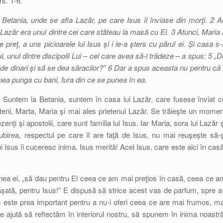
rs. 1-6.
 Betania, unde se afla Lazăr, pe care Isus îl înviase din morţi. 2 A
 Lazăr era unul dintre cei care stăteau la masă cu El. 3 Atunci, Maria 
reţ, a uns picioarele lui Isus şi i le-a şters cu părul ei. Şi casa s-
 unul dintre discipolii Lui – cel care avea să-l trădeze – a spus: 5 „D
e dinari şi să se dea săracilor?” 6 Dar a spus aceasta nu pentru că î
ţinea punga cu bani, fura din ce se punea în ea.
 Suntem la Betania, suntem în casa lui Lazăr, care fusese înviat c
eteni, Marta, Maria şi mai ales prietenul Lazăr. Se trăieşte un momen
enţi şi apostolii, care sunt familia lui Isus. Iar Maria, sora lui Lazăr ş
birea, respectul pe care îl are faţă de Isus, nu mai reuşeşte să-ş
 Isus îi cuceresc inima. Isus merită! Acel Isus, care este aici în casă
inea ei, „să dau pentru El ceea ce am mai preţios în casă, ceea ce a
şată, pentru Isus!” E dispusă să strice acest vas de parfum, spre a-
us este prea important pentru a nu-i oferi ceea ce are mai frumos, ma
e ajută să reflectăm în interiorul nostru, să spunem în inima noastră