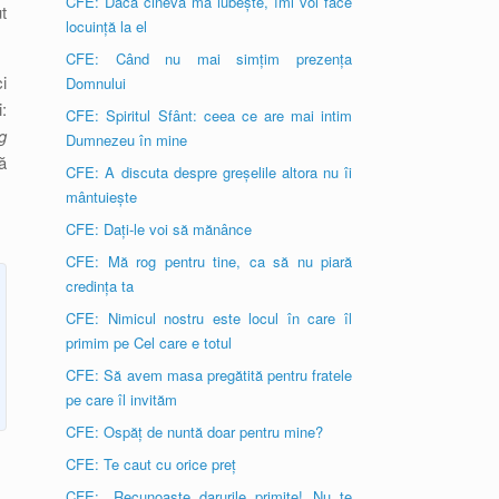
CFE: Dacă cineva mă iubește, îmi voi face
t
locuință la el
CFE: Când nu mai simțim prezența
i
Domnului
:
CFE: Spiritul Sfânt: ceea ce are mai intim
g
Dumnezeu în mine
ă
CFE: A discuta despre greșelile altora nu îi
mântuiește
CFE: Dați-le voi să mănânce
CFE: Mă rog pentru tine, ca să nu piară
credința ta
CFE: Nimicul nostru este locul în care îl
primim pe Cel care e totul
CFE: Să avem masa pregătită pentru fratele
pe care îl invităm
CFE: Ospăț de nuntă doar pentru mine?
CFE: Te caut cu orice preț
CFE: „Recunoaște darurile primite! Nu te