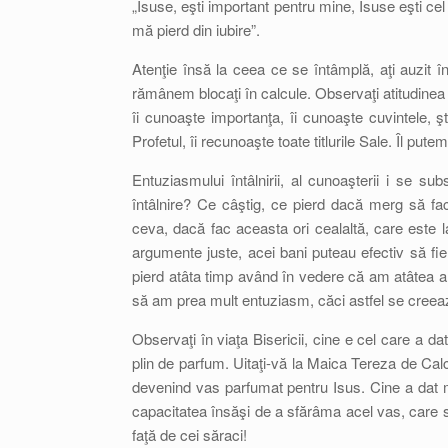
„Isuse, eşti important pentru mine, Isuse eşti cel
mă pierd din iubire”.
Atenţie însă la ceea ce se întâmplă, aţi auzit î
rămânem blocaţi în calcule. Observaţi atitudinea lu
îi cunoaşte importanţa, îi cunoaşte cuvintele, 
Profetul, îi recunoaşte toate titlurile Sale. Îl pu
Entuziasmului întâlnirii, al cunoaşterii i se su
întâlnire? Ce câştig, ce pierd dacă merg să f
ceva, dacă fac aceasta ori cealaltă, care este l
argumente juste, acei bani puteau efectiv să fie
pierd atâta timp având în vedere că am atâtea an
să am prea mult entuziasm, căci astfel se creează
Observaţi în viaţa Bisericii, cine e cel care a da
plin de parfum. Uitaţi-vă la Maica Tereza de Calcu
devenind vas parfumat pentru Isus. Cine a dat m
capacitatea însăşi de a sfărâma acel vas, care s
faţă de cei săraci!