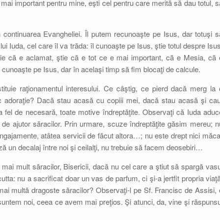
 mai important pentru mine, eşti cel pentru care merită să dau totul, s
n continuarea Evangheliei. Îl putem recunoaşte pe Isus, dar totuşi s
i Iuda, cel care îl va trăda: îl cunoaşte pe Isus, ştie totul despre Isus
ştie că e aclamat, ştie că e tot ce e mai important, că e Mesia, că 
tem cunoaşte pe Isus, dar în acelaşi timp să fim blocaţi de calcule.
bstituie raţionamentul interesului. Ce câştig, ce pierd dacă merg la 
ac adoraţie? Dacă stau acasă cu copiii mei, dacă stau acasă şi cau
a fel de necesară, toate motive îndreptăţite. Observaţi că Iuda aduc
 de ajutor săracilor. Prin urmare, scuze îndreptăţite găsim mereu; n
gajamente, atâtea servicii de făcut altora…; nu este drept nici măca
 un decalaj între noi şi ceilalţi, nu trebuie să facem deosebiri…
t mai mult săracilor, Bisericii, dacă nu cel care a ştiut să spargă vasu
tta: nu a sacrificat doar un vas de parfum, ci şi-a jertfit propria viaţă
ai multă dragoste săracilor? Observaţi-l pe Sf. Francisc de Assisi, 
untem noi, ceea ce avem mai preţios. Şi atunci, da, vine şi răspunsu