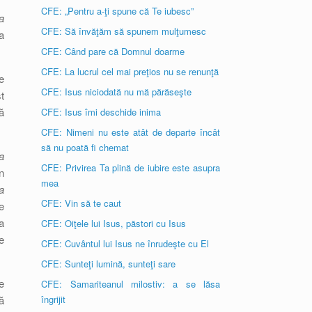
CFE: „Pentru a-ţi spune că Te iubesc”
a
CFE: Să învăţăm să spunem mulţumesc
a
CFE: Când pare că Domnul doarme
CFE: La lucrul cel mai preţios nu se renunţă
e
CFE: Isus niciodată nu mă părăseşte
t
ă
CFE: Isus îmi deschide inima
CFE: Nimeni nu este atât de departe încât
să nu poată fi chemat
a
CFE: Privirea Ta plină de iubire este asupra
n
mea
a
CFE: Vin să te caut
e
a
CFE: Oiţele lui Isus, păstori cu Isus
e
CFE: Cuvântul lui Isus ne înrudeşte cu El
CFE: Sunteţi lumină, sunteţi sare
e
CFE: Samariteanul milostiv: a se lăsa
ă
îngrijit