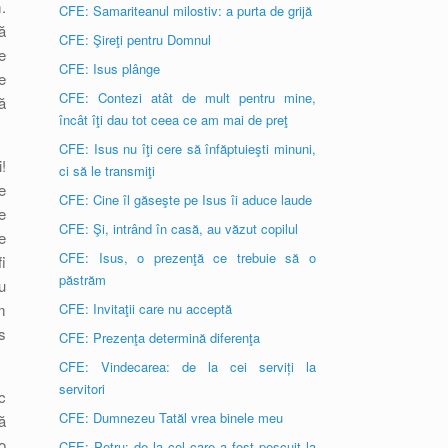
.
CFE: Samariteanul milostiv: a purta de grijă
ă
CFE: Şireţi pentru Domnul
e
CFE: Isus plânge
e
CFE: Contezi atât de mult pentru mine,
ă
încât îţi dau tot ceea ce am mai de preţ
CFE: Isus nu îţi cere să înfăptuieşti minuni,
!
ci să le transmiţi
e
CFE: Cine îl găseşte pe Isus îi aduce laude
e
CFE: Şi, intrând în casă, au văzut copilul
e
CFE: Isus, o prezenţă ce trebuie să o
i
păstrăm
u
m
CFE: Invitaţii care nu acceptă
s
CFE: Prezenţa determină diferenţa
CFE: Vindecarea: de la cei serviți la
servitori
c
CFE: Dumnezeu Tatăl vrea binele meu
ă
o
CFE: Petru: de la cel care a fost pescuit la