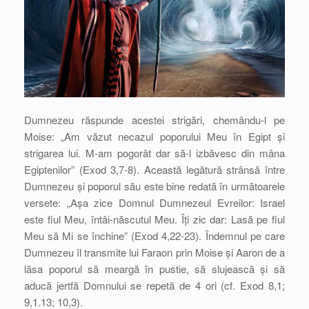
Dumnezeu răspunde acestei strigări, chemându-l pe
Moise: „Am văzut necazul poporului Meu în Egipt și
strigarea lui. M-am pogorât dar să-l izbăvesc din mâna
Egiptenilor” (Exod 3,7-8). Această legătură strânsă între
Dumnezeu și poporul său este bine redată în următoarele
versete: „Așa zice Domnul Dumnezeul Evreilor: Israel
este fiul Meu, întâi-născutul Meu. Îți zic dar: Lasă pe fiul
Meu să Mi se închine” (Exod 4,22-23). Îndemnul pe care
Dumnezeu îl transmite lui Faraon prin Moise și Aaron de a
lăsa poporul să meargă în pustie, să slujească și să
aducă jertfă Domnului se repetă de 4 ori (cf. Exod 8,1;
9,1.13; 10,3).