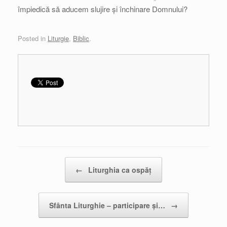
împiedică să aducem slujire și închinare Domnului?
Posted in
Liturgie
,
Biblic
.
Post navigation
←
Liturghia ca ospăț
Sfânta Liturghie – participare și…
→