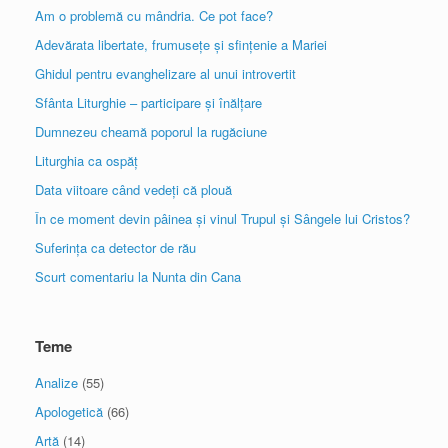
Am o problemă cu mândria. Ce pot face?
Adevărata libertate, frumusețe și sfințenie a Mariei
Ghidul pentru evanghelizare al unui introvertit
Sfânta Liturghie – participare și înălțare
Dumnezeu cheamă poporul la rugăciune
Liturghia ca ospăț
Data viitoare când vedeți că plouă
În ce moment devin pâinea și vinul Trupul și Sângele lui Cristos?
Suferința ca detector de rău
Scurt comentariu la Nunta din Cana
Teme
Analize
(55)
Apologetică
(66)
Artă
(14)