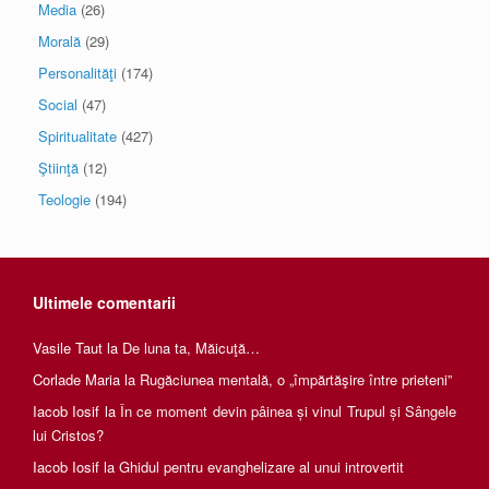
Media
(26)
Morală
(29)
Personalităţi
(174)
Social
(47)
Spiritualitate
(427)
Ştiinţă
(12)
Teologie
(194)
Ultimele comentarii
Vasile Taut
la
De luna ta, Măicuţă…
Corlade Maria
la
Rugăciunea mentală, o „împărtăşire între prieteni”
Iacob Iosif
la
În ce moment devin pâinea și vinul Trupul și Sângele
lui Cristos?
Iacob Iosif
la
Ghidul pentru evanghelizare al unui introvertit