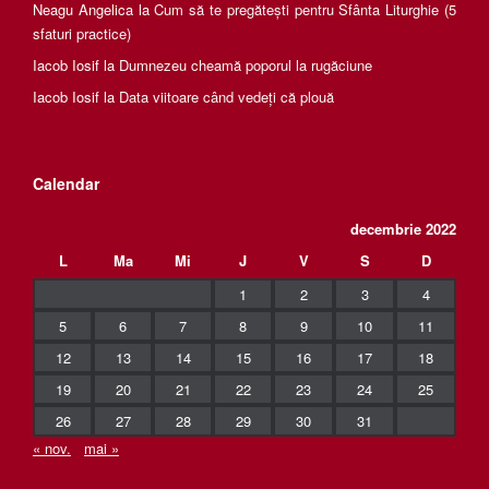
Neagu Angelica
la
Cum să te pregătești pentru Sfânta Liturghie (5
sfaturi practice)
Iacob Iosif
la
Dumnezeu cheamă poporul la rugăciune
Iacob Iosif
la
Data viitoare când vedeți că plouă
Calendar
decembrie 2022
L
Ma
Mi
J
V
S
D
1
2
3
4
5
6
7
8
9
10
11
12
13
14
15
16
17
18
19
20
21
22
23
24
25
26
27
28
29
30
31
« nov.
mai »