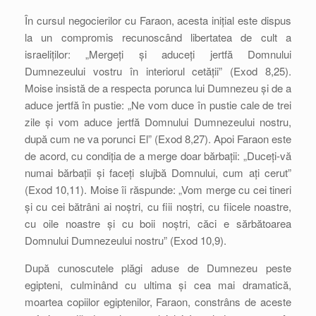
În cursul negocierilor cu Faraon, acesta inițial este dispus
la un compromis recunoscând libertatea de cult a
israeliților: „Mergeți și aduceți jertfă Domnului
Dumnezeului vostru în interiorul cetății” (Exod 8,25).
Moise insistă de a respecta porunca lui Dumnezeu și de a
aduce jertfă în pustie: „Ne vom duce în pustie cale de trei
zile și vom aduce jertfă Domnului Dumnezeului nostru,
după cum ne va porunci El” (Exod 8,27). Apoi Faraon este
de acord, cu condiția de a merge doar bărbații: „Duceți-vă
numai bărbații și faceți slujbă Domnului, cum ați cerut”
(Exod 10,11). Moise îi răspunde: „Vom merge cu cei tineri
și cu cei bătrâni ai noștri, cu fiii noștri, cu fiicele noastre,
cu oile noastre și cu boii noștri, căci e sărbătoarea
Domnului Dumnezeului nostru” (Exod 10,9).
După cunoscutele plăgi aduse de Dumnezeu peste
egipteni, culminând cu ultima și cea mai dramatică,
moartea copiilor egiptenilor, Faraon, constrâns de aceste