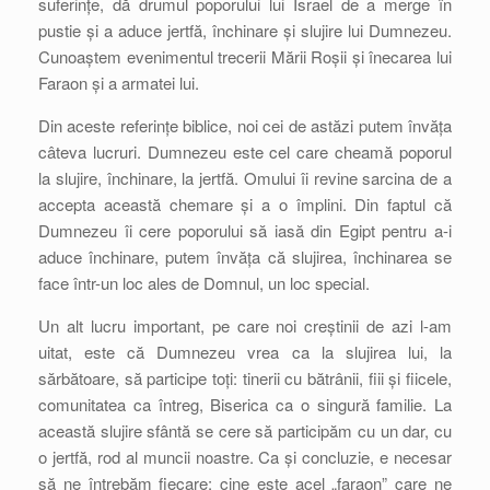
suferințe, dă drumul poporului lui Israel de a merge în
pustie și a aduce jertfă, închinare și slujire lui Dumnezeu.
Cunoaștem evenimentul trecerii Mării Roșii și înecarea lui
Faraon și a armatei lui.
Din aceste referințe biblice, noi cei de astăzi putem învăța
câteva lucruri. Dumnezeu este cel care cheamă poporul
la slujire, închinare, la jertfă. Omului îi revine sarcina de a
accepta această chemare și a o împlini. Din faptul că
Dumnezeu îi cere poporului să iasă din Egipt pentru a-i
aduce închinare, putem învăța că slujirea, închinarea se
face într-un loc ales de Domnul, un loc special.
Un alt lucru important, pe care noi creștinii de azi l-am
uitat, este că Dumnezeu vrea ca la slujirea lui, la
sărbătoare, să participe toți: tinerii cu bătrânii, fiii și fiicele,
comunitatea ca întreg, Biserica ca o singură familie. La
această slujire sfântă se cere să participăm cu un dar, cu
o jertfă, rod al muncii noastre. Ca și concluzie, e necesar
să ne întrebăm fiecare: cine este acel „faraon” care ne