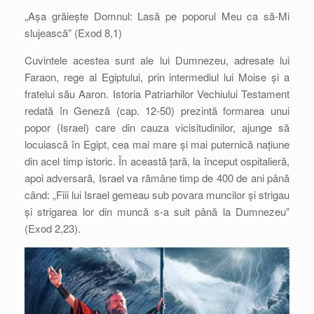
„Așa grăiește Domnul: Lasă pe poporul Meu ca să-Mi
slujească” (Exod 8,1)
Cuvintele acestea sunt ale lui Dumnezeu, adresate lui
Faraon, rege al Egiptului, prin intermediul lui Moise și a
fratelui său Aaron. Istoria Patriarhilor Vechiului Testament
redată în Geneză (cap. 12-50) prezintă formarea unui
popor (Israel) care din cauza vicisitudinilor, ajunge să
locuiască în Egipt, cea mai mare și mai puternică națiune
din acel timp istoric. În această țară, la început ospitalieră,
apoi adversară, Israel va rămâne timp de 400 de ani până
când: „Fiii lui Israel gemeau sub povara muncilor și strigau
și strigarea lor din muncă s-a suit până la Dumnezeu”
(Exod 2,23).