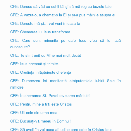
CFE: Doresc să văd cu ochii tăi și să mă rog cu buzele tale
CFE: A văzut-o, a chemat-o la El și și-a pus mâinile asupra ei
CFE: Dorește-mă și… voi veni în casa ta
CFE: Chemarea lui Isus transformă
CFE: Care sunt minunile pe care Isus vrea să le facă
cunoscute?
CFE: Te simt unit cu Mine mai mult decât
CFE: Isus cheamă și trimite…
CFE: Credința înfăptuiește diferența
CFE: Dumnezeu își manifestă atotputernicia iubirii Sale în
nimicire
CFE: În chemarea Sf. Pavel revelarea mântuirii
CFE: Pentru mine a trăi este Cristos
CFE: Uit cele din urma mea
CFE: Bucurați-vă mereu în Domnul!
CFE: Să aveți în voi acea atitudine care este în Cristos Isus