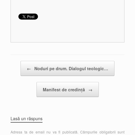
Post navigation
←
Noduri pe drum. Dialogul teologic…
Manifest de credință
→
Lasă un răspuns
Adresa ta de email nu va fi publicată.
Câmpurile obligatorii sunt