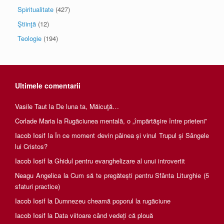
Spiritualitate
(427)
Ştiinţă
(12)
Teologie
(194)
Ultimele comentarii
Vasile Taut
la
De luna ta, Măicuţă…
Corlade Maria
la
Rugăciunea mentală, o „împărtăşire între prieteni”
Iacob Iosif
la
În ce moment devin pâinea și vinul Trupul și Sângele
lui Cristos?
Iacob Iosif
la
Ghidul pentru evanghelizare al unui introvertit
Neagu Angelica
la
Cum să te pregătești pentru Sfânta Liturghie (5
sfaturi practice)
Iacob Iosif
la
Dumnezeu cheamă poporul la rugăciune
Iacob Iosif
la
Data viitoare când vedeți că plouă