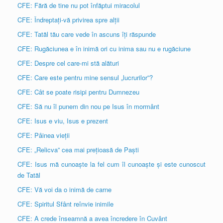
CFE: Fără de tine nu pot înfăptui miracolul
CFE: Îndreptați-vă privirea spre alții
CFE: Tatăl tău care vede în ascuns îți răspunde
CFE: Rugăciunea e în inimă ori cu inima sau nu e rugăciune
CFE: Despre cel care-mi stă alături
CFE: Care este pentru mine sensul „lucrurilor”?
CFE: Cât se poate risipi pentru Dumnezeu
CFE: Să nu îl punem din nou pe Isus în mormânt
CFE: Isus e viu, Isus e prezent
CFE: Pâinea vieții
CFE: „Relicva” cea mai prețioasă de Paști
CFE: Isus mă cunoaște la fel cum îl cunoaște și este cunoscut
de Tatăl
CFE: Vă voi da o inimă de carne
CFE: Spiritul Sfânt reînvie inimile
CFE: A crede înseamnă a avea încredere în Cuvânt