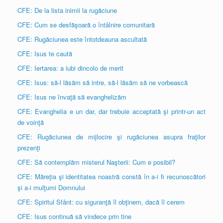
CFE: De la lista inimii la rugăciune
CFE: Cum se desfăşoară o întâlnire comunitară
CFE: Rugăciunea este întotdeauna ascultată
CFE: Isus te caută
CFE: Iertarea: a iubi dincolo de merit
CFE: Isus: să-l lăsăm să intre, să-l lăsăm să ne vorbească
CFE: Isus ne învaţă să evanghelizăm
CFE: Evanghelia e un dar, dar trebuie acceptată şi printr-un act
de voinţă
CFE: Rugăciunea de mijlocire şi rugăciunea asupra fraţilor
prezenţi
CFE: Să contemplăm misterul Naşterii: Cum e posibil?
CFE: Măreţia şi identitatea noastră constă în a-i fi recunoscători
şi a-i mulţumi Domnului
CFE: Spiritul Sfânt: cu siguranţă îl obţinem, dacă îl cerem
CFE: Isus continuă să vindece prin tine