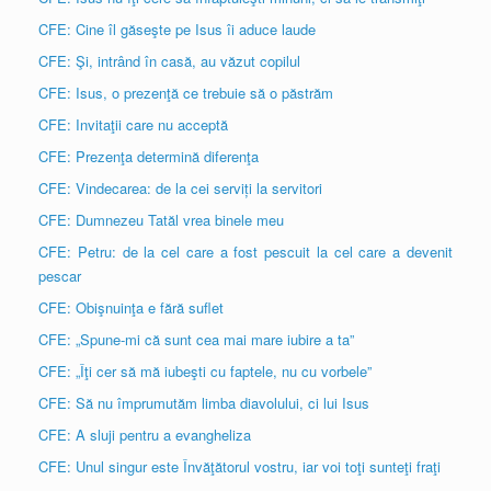
CFE: Cine îl găseşte pe Isus îi aduce laude
CFE: Şi, intrând în casă, au văzut copilul
CFE: Isus, o prezenţă ce trebuie să o păstrăm
CFE: Invitaţii care nu acceptă
CFE: Prezenţa determină diferenţa
CFE: Vindecarea: de la cei serviți la servitori
CFE: Dumnezeu Tatăl vrea binele meu
CFE: Petru: de la cel care a fost pescuit la cel care a devenit
pescar
CFE: Obişnuinţa e fără suflet
CFE: „Spune-mi că sunt cea mai mare iubire a ta”
CFE: „Îţi cer să mă iubeşti cu faptele, nu cu vorbele”
CFE: Să nu împrumutăm limba diavolului, ci lui Isus
CFE: A sluji pentru a evangheliza
CFE: Unul singur este Învăţătorul vostru, iar voi toţi sunteţi fraţi