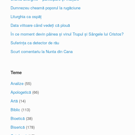
Dumnezeu cheamă poporul la rugăciune
Liturghia ca ospăț
Data viitoare când vedeți că plouă
În ce moment devin pâinea și vinul Trupul și Sângele lui Cristos?
Suferința ca detector de rău
Scurt comentariu la Nunta din Cana
Teme
Analize
(55)
Apologetică
(66)
Artă
(14)
Biblic
(113)
Bioetică
(38)
Biserică
(178)