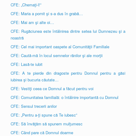
CFE: „Chemaţi-l!”
CFE: Maria a pornit şi s-a dus în grabă…
CFE: Mai am şi alte oi…
CFE: Rugăciunea este întâlnirea dintre setea lui Dumnezeu şi a
noastră
CFE: Cel mai important oaspete al Comunităţii Familiale
CFE: Caută-mă în locul semnelor rănilor şi ale morţii
CFE: Lasă-te iubit
CFE: A te pierde din dragoste pentru Domnul pentru a găsi
iubirea şi bucuria căutate…
CFE: Vestiţi ceea ce Domnul a făcut pentru voi
CFE: Comunitatea familială: o întâlnire importantă cu Domnul
CFE: Sensul trecerii anilor
CFE: „Pentru a-ţi spune că Te iubesc”
CFE: Să învăţăm să spunem mulţumesc
CFE: Când pare că Domnul doarme