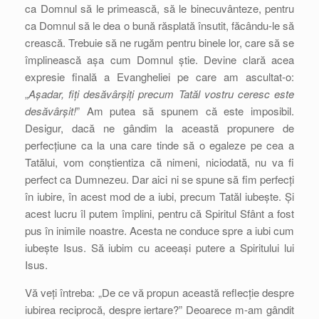
ca Domnul să le primească, să le binecuvânteze, pentru
ca Domnul să le dea o bună răsplată însutit, făcându-le să
crească. Trebuie să ne rugăm pentru binele lor, care să se
împlinească așa cum Domnul știe. Devine clară acea
expresie finală a Evangheliei pe care am ascultat-o:
„
Așadar, fiți desăvârșiți precum Tatăl vostru ceresc este
desăvârșit!
” Am putea să spunem că este imposibil.
Desigur, dacă ne gândim la această propunere de
perfecțiune ca la una care tinde să o egaleze pe cea a
Tatălui, vom conștientiza că nimeni, niciodată, nu va fi
perfect ca Dumnezeu. Dar aici ni se spune să fim perfecți
în iubire, în acest mod de a iubi, precum Tatăl iubește. Și
acest lucru îl putem împlini, pentru că Spiritul Sfânt a fost
pus în inimile noastre. Acesta ne conduce spre a iubi cum
iubește Isus. Să iubim cu aceeași putere a Spiritului lui
Isus.
Vă veți întreba: „De ce vă propun această reflecție despre
iubirea reciprocă, despre iertare?” Deoarece m-am gândit