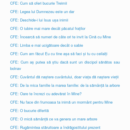
CFE: Cum să oferi bucurie Treimii
CFE: Legea lui Dumnezeu este un dar
CFE: Deschide-i lui Isus ușa inimii
CFE: O iubire mai mare decât păcatul fraților
CFE: Încearcă să numeri de câte ori te invit la Cină cu Mine
CFE: Limba e mai ucigătoare decât o sabie
CFE: Cum am făcut Eu cu tine așa să faci și tu cu ceilalți
CFE: Cum aș putea să știu dacă sunt un discipol sănătos sau
bolnav
CFE: Cuvântul dă naștere cuvântului, doar viața dă naștere vieții
CFE: De la mica familie la marea familie: de la sămânță la arbore
CFE: Oare te încrezi cu adevărat în Mine?
CFE: Nu face din frumoasa ta inimă un mormânt pentru Mine
CFE: O bucurie diferită
CFE: O mică sămânță ce va genera un mare arbore
CFE: Rugămintea stăruitoare a îndrăgostitului prezent