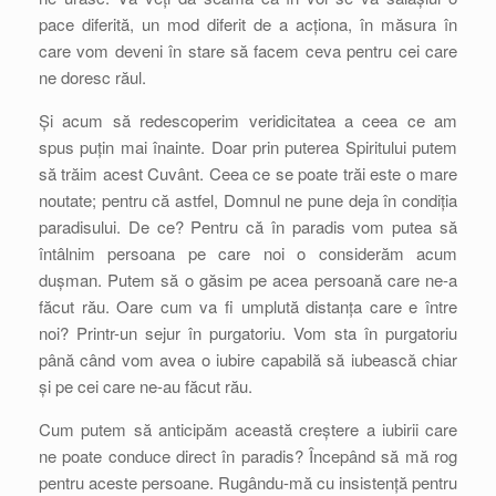
pace diferită, un mod diferit de a acționa, în măsura în
care vom deveni în stare să facem ceva pentru cei care
ne doresc răul.
Și acum să redescoperim veridicitatea a ceea ce am
spus puțin mai înainte. Doar prin puterea Spiritului putem
să trăim acest Cuvânt. Ceea ce se poate trăi este o mare
noutate; pentru că astfel, Domnul ne pune deja în condiția
paradisului. De ce? Pentru că în paradis vom putea să
întâlnim persoana pe care noi o considerăm acum
dușman. Putem să o găsim pe acea persoană care ne-a
făcut rău. Oare cum va fi umplută distanța care e între
noi? Printr-un sejur în purgatoriu. Vom sta în purgatoriu
până când vom avea o iubire capabilă să iubească chiar
și pe cei care ne-au făcut rău.
Cum putem să anticipăm această creștere a iubirii care
ne poate conduce direct în paradis? Începând să mă rog
pentru aceste persoane. Rugându-mă cu insistență pentru