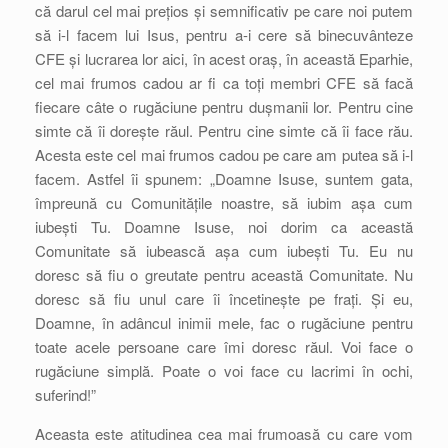
că darul cel mai prețios și semnificativ pe care noi putem
să i-l facem lui Isus, pentru a-i cere să binecuvânteze
CFE și lucrarea lor aici, în acest oraș, în această Eparhie,
cel mai frumos cadou ar fi ca toți membri CFE să facă
fiecare câte o rugăciune pentru dușmanii lor. Pentru cine
simte că îi dorește răul. Pentru cine simte că îi face rău.
Acesta este cel mai frumos cadou pe care am putea să i-l
facem. Astfel îi spunem: „Doamne Isuse, suntem gata,
împreună cu Comunitățile noastre, să iubim așa cum
iubești Tu. Doamne Isuse, noi dorim ca această
Comunitate să iubească așa cum iubești Tu. Eu nu
doresc să fiu o greutate pentru această Comunitate. Nu
doresc să fiu unul care îi încetinește pe frați. Și eu,
Doamne, în adâncul inimii mele, fac o rugăciune pentru
toate acele persoane care îmi doresc răul. Voi face o
rugăciune simplă. Poate o voi face cu lacrimi în ochi,
suferind!”
Aceasta este atitudinea cea mai frumoasă cu care vom