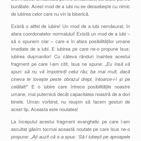
bunătate. Acest mod de a iubi nu se deosebește cu nimic
de iubirea celor care nu vin la biserică.
Există o altfel de iubire! Un mod de a iubi nemăsurat, în
afara coordonatelor normalului! Există un mod de a iubi –
să o spunem clar – care e în afara posibilităților umane
imediate de a iubi. E iubirea pe care ne-o propune Isus:
iubirea dușmanilor! Cu câteva rânduri înaintea acestui
fragment pe care l-am citit, Isus ne spune: „
Eu însă vă
spun: să nu vă împotriviți celui rău; ba mai mult, dacă
cineva te lovește peste obrazul drept, întoarce-i-l și pe
celălalt!
” E o iubire care întrece posibilitățile noastre
umane, mai puternică decât capacitatea noastră de a dori
binele. Uman vorbind, nu reușim să facem gesturi de
acest tip. Aceasta este noutatea!
La începutul acestui fragment evanghelic pe care l-am
ascultat găsim tocmai această noutate pe care Isus ne-o
propune: „
Ați auzit că s-a spus: ‘Să-l iubești pe aproapele