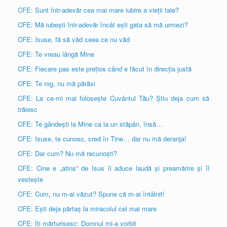
CFE: Sunt într-adevăr cea mai mare iubire a vieții tale?
CFE: Mă iubești într-adevăr încât ești gata să mă urmezi?
CFE: Isuse, fă să văd ceea ce nu văd
CFE: Te vreau lângă Mine
CFE: Fiecare pas este prețios când e făcut în direcția justă
CFE: Te rog, nu mă părăsi
CFE: La ce-mi mai folosește Cuvântul Tău? Știu deja cum să
trăiesc
CFE: Te gândești la Mine ca la un stăpân, însă…
CFE: Isuse, te cunosc, cred în Tine… dar nu mă deranja!
CFE: Dar cum? Nu mă recunoști?
CFE: Cine e „atins” de Isus îi aduce laudă și preamărire și îl
vestește
CFE: Cum, nu m-ai văzut? Spune că m-ai întâlnit!
CFE: Ești deja părtaș la miracolul cel mai mare
CFE: Îți mărturisesc: Domnul mi-a vorbit