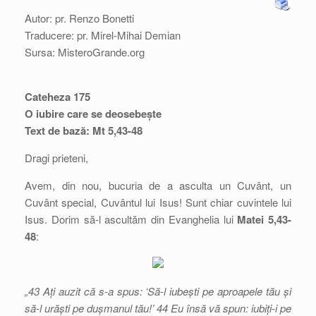
Autor: pr. Renzo Bonetti
Traducere: pr. Mirel-Mihai Demian
Sursa: MisteroGrande.org
Cateheza 175
O iubire care se deosebește
Text de bază: Mt 5,43-48
Dragi prieteni,
Avem, din nou, bucuria de a asculta un Cuvânt, un
Cuvânt special, Cuvântul lui Isus! Sunt chiar cuvintele lui
Isus. Dorim să-l ascultăm din Evanghelia lui
Matei 5,43-
48
:
„43 Ați auzit că s-a spus: ‘Să-l iubești pe aproapele tău și
să-l urăști pe dușmanul tău!’ 44 Eu însă vă spun: iubiți-i pe