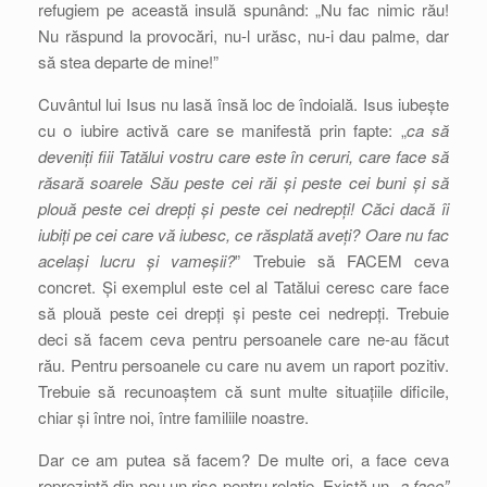
refugiem pe această insulă spunând: „Nu fac nimic rău!
Nu răspund la provocări, nu-l urăsc, nu-i dau palme, dar
să stea departe de mine!”
Cuvântul lui Isus nu lasă însă loc de îndoială. Isus iubește
cu o iubire activă care se manifestă prin fapte: „
ca să
deveniți fiii Tatălui vostru care este în ceruri, care face să
răsară soarele Său peste cei răi și peste cei buni și să
plouă peste cei drepți și peste cei nedrepți! Căci dacă îi
iubiți pe cei care vă iubesc, ce răsplată aveți? Oare nu fac
același lucru și vameșii?
” Trebuie să FACEM ceva
concret. Și exemplul este cel al Tatălui ceresc care face
să plouă peste cei drepți și peste cei nedrepți. Trebuie
deci să facem ceva pentru persoanele care ne-au făcut
rău. Pentru persoanele cu care nu avem un raport pozitiv.
Trebuie să recunoaștem că sunt multe situațiile dificile,
chiar și între noi, între familiile noastre.
Dar ce am putea să facem? De multe ori, a face ceva
reprezintă din nou un risc pentru relație. Există un
„a face”