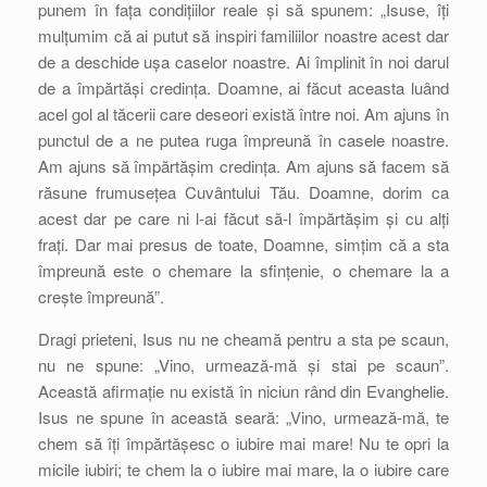
punem în fața condițiilor reale și să spunem: „Isuse, îți
mulțumim că ai putut să inspiri familiilor noastre acest dar
de a deschide ușa caselor noastre. Ai împlinit în noi darul
de a împărtăși credința. Doamne, ai făcut aceasta luând
acel gol al tăcerii care deseori există între noi. Am ajuns în
punctul de a ne putea ruga împreună în casele noastre.
Am ajuns să împărtășim credința. Am ajuns să facem să
răsune frumusețea Cuvântului Tău. Doamne, dorim ca
acest dar pe care ni l-ai făcut să-l împărtășim și cu alți
frați. Dar mai presus de toate, Doamne, simțim că a sta
împreună este o chemare la sfințenie, o chemare la a
crește împreună”.
Dragi prieteni, Isus nu ne cheamă pentru a sta pe scaun,
nu ne spune: „Vino, urmează-mă și stai pe scaun”.
Această afirmație nu există în niciun rând din Evanghelie.
Isus ne spune în această seară: „Vino, urmează-mă, te
chem să îți împărtășesc o iubire mai mare! Nu te opri la
micile iubiri; te chem la o iubire mai mare, la o iubire care