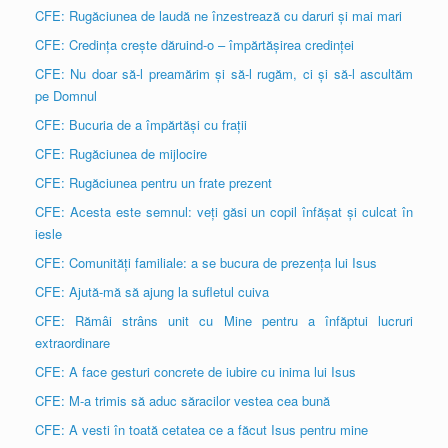
CFE: Rugăciunea de laudă ne înzestrează cu daruri și mai mari
CFE: Credința crește dăruind-o – împărtășirea credinței
CFE: Nu doar să-l preamărim și să-l rugăm, ci și să-l ascultăm
pe Domnul
CFE: Bucuria de a împărtăși cu frații
CFE: Rugăciunea de mijlocire
CFE: Rugăciunea pentru un frate prezent
CFE: Acesta este semnul: veți găsi un copil înfășat și culcat în
iesle
CFE: Comunități familiale: a se bucura de prezența lui Isus
CFE: Ajută-mă să ajung la sufletul cuiva
CFE: Rămâi strâns unit cu Mine pentru a înfăptui lucruri
extraordinare
CFE: A face gesturi concrete de iubire cu inima lui Isus
CFE: M-a trimis să aduc săracilor vestea cea bună
CFE: A vesti în toată cetatea ce a făcut Isus pentru mine