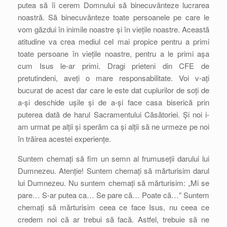
putea să îi cerem Domnului să binecuvânteze lucrarea
noastră. Să binecuvânteze toate persoanele pe care le
vom găzdui în inimile noastre și în viețile noastre. Această
atitudine va crea mediul cel mai propice pentru a primi
toate persoane în viețile noastre, pentru a le primi așa
cum Isus le-ar primi. Dragi prieteni din CFE de
pretutindeni, aveți o mare responsabilitate. Voi v-ați
bucurat de acest dar care le este dat cuplurilor de soți de
a-și deschide ușile și de a-și face casa biserică prin
puterea dată de harul Sacramentului Căsătoriei. Și noi i-
am urmat pe alții și sperăm ca și alții să ne urmeze pe noi
în trăirea acestei experiențe.
Suntem chemați să fim un semn al frumuseții darului lui
Dumnezeu. Atenție! Suntem chemați să mărturisim darul
lui Dumnezeu. Nu suntem chemați să mărturisim: „Mi se
pare… S-ar putea ca… Se pare că… Poate că…” Suntem
chemați să mărturisim ceea ce face Isus, nu ceea ce
credem noi că ar trebui să facă. Astfel, trebuie să ne