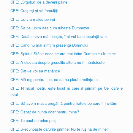
CFE: „Orgoliul” de a deveni pâine
CFE: Creşteţi şi vă înmulţiţi
CFE: Eu v-am ales pe voi
CFE: Să ne iubim așa cum iubește Dumnezeu
CFE: Dacă cineva mă iubește, îmi voi face locuință la el
CFE: Când nu mai simțim prezența Domnului
CFE: Spiritul Sfânt: ceea ce are mai intim Dumnezeu în mine
CFE: A discuta despre greșelile altora nu îi mântuiește
CFE: Dați-le voi să mănânce
CFE: Mă rog pentru tine, ca să nu piară credința ta
CFE: Nimicul nostru este locul în care îl primim pe Cel care e
totul
CFE: Să avem masa pregătită pentru fratele pe care îl invităm
CFE: Ospăț de nuntă doar pentru mine?
CFE: Te caut cu orice preț
CFE: „Recunoaște darurile primite! Nu te rușina de mine!”