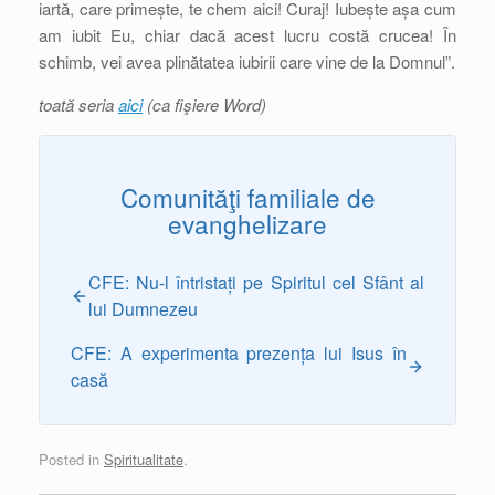
iartă, care primește, te chem aici! Curaj! Iubește așa cum
am iubit Eu, chiar dacă acest lucru costă crucea! În
schimb, vei avea plinătatea iubirii care vine de la Domnul”.
toată seria
aici
(ca fişiere Word)
Comunităţi familiale de
evanghelizare
CFE: Nu-l întristați pe Spiritul cel Sfânt al
lui Dumnezeu
CFE: A experimenta prezența lui Isus în
casă
Posted in
Spiritualitate
.