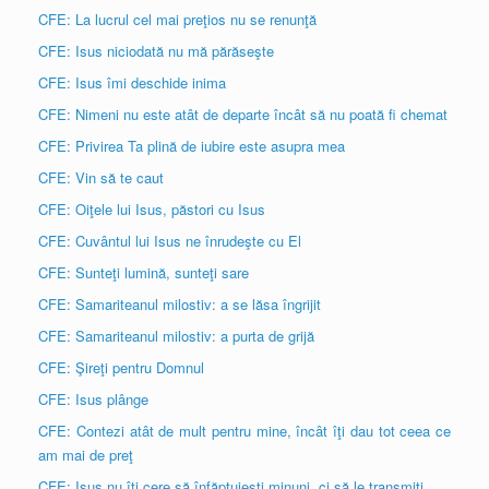
CFE: La lucrul cel mai preţios nu se renunţă
CFE: Isus niciodată nu mă părăseşte
CFE: Isus îmi deschide inima
CFE: Nimeni nu este atât de departe încât să nu poată fi chemat
CFE: Privirea Ta plină de iubire este asupra mea
CFE: Vin să te caut
CFE: Oiţele lui Isus, păstori cu Isus
CFE: Cuvântul lui Isus ne înrudeşte cu El
CFE: Sunteţi lumină, sunteţi sare
CFE: Samariteanul milostiv: a se lăsa îngrijit
CFE: Samariteanul milostiv: a purta de grijă
CFE: Şireţi pentru Domnul
CFE: Isus plânge
CFE: Contezi atât de mult pentru mine, încât îţi dau tot ceea ce
am mai de preţ
CFE: Isus nu îţi cere să înfăptuieşti minuni, ci să le transmiţi