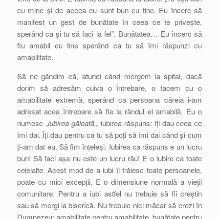
cu mine și de aceea eu sunt bun cu tine. Eu încerc să
manifest un gest de bunătate în ceea ce te privește,
sperând ca și tu să faci la fel”. Bunătatea… Eu încerc să
fiu amabil cu tine sperând ca tu să îmi răspunzi cu
amabilitate.
Să ne gândim că, atunci când mergem la spital, dacă
dorim să adresăm cuiva o întrebare, o facem cu o
amabilitate extremă, sperând ca persoana căreia i-am
adresat acea întrebare să fie la rândul ei amabilă. Eu o
numesc „
iubirea-găleată
„, iubirea-răspuns: îți dau ceea ce
îmi dai. Îți dau pentru ca tu să poți să îmi dai când și cum
ți-am dat eu. Să fim înțeleși. Iubirea ca răspuns e un lucru
bun! Să faci așa nu este un lucru rău! E o iubire ca toate
celelalte. Acest mod de a iubi îl trăiesc toate persoanele,
poate cu mici excepții. E o dimensiune normală a vieții
comunitare. Pentru a iubi astfel nu trebuie să fii creștin
sau să mergi la biserică. Nu trebuie nici măcar să crezi în
Dumnezeu: amabilitate pentru amabilitate, bunătate pentru