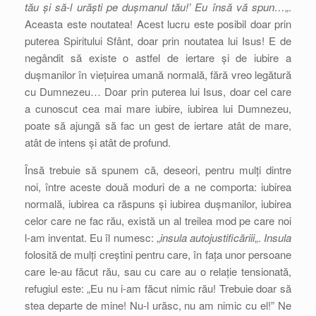
tău și să-l urăști pe dușmanul tău!’ Eu însă vă spun…
„.
Aceasta este noutatea! Acest lucru este posibil doar prin
puterea Spiritului Sfânt, doar prin noutatea lui Isus! E de
negândit să existe o astfel de iertare și de iubire a
dușmanilor în viețuirea umană normală, fără vreo legătură
cu Dumnezeu… Doar prin puterea lui Isus, doar cel care
a cunoscut cea mai mare iubire, iubirea lui Dumnezeu,
poate să ajungă să fac un gest de iertare atât de mare,
atât de intens și atât de profund.
Însă trebuie să spunem că, deseori, pentru mulți dintre
noi, între aceste două moduri de a ne comporta: iubirea
normală, iubirea ca răspuns și iubirea dușmanilor, iubirea
celor care ne fac rău, există un al treilea mod pe care noi
l-am inventat. Eu îl numesc: „
insula autojustificăriii
„.
Insula
folosită de mulți creștini pentru care, în fața unor persoane
care le-au făcut rău, sau cu care au o relație tensionată,
refugiul este: „Eu nu i-am făcut nimic rău! Trebuie doar să
stea departe de mine! Nu-l urăsc, nu am nimic cu el!” Ne