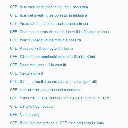
CFE: Isus vrea să ajungă la noi: să-L ascultăm
CFE: Isus cel înviat nu se oprește, ia inițiativa
CFE: Vreau să fii mai bine: medicament din cer
CFE: Doar cine e atras de marea Iubire Îl întâlnește pe Isus
CFE: Vom fi judecați după rodnicia noastră
CFE: Pacea divină se naște din Iubire
CFE: Diferența se manifestă doar prin Spiritul Sfânt
CFE: Dacă Mă iubești, Mă asculți
CFE: Gelozia divină
CFE: Să fim o familie pentru că avem un singur Tată
CFE: Lucrurile obișnuite ascund o comoară
CFE: Prezența lui Isus: a face lucrurile ca și cum El nu ar fi
CFE: Din păcătoși, pescari
CFE: Nu mă opriți
CFE: Bunul cel mai prețios al CFE este prezența lui Isus