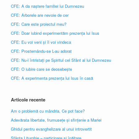
CFE: A da naștere familiei lui Dumnezeu
CFE: Arborele are nevoie de cer
CFE: Care este proiectul meu?
CFE: Doar iubind experimentăm prezența lui Isus
CFE: Eu voi veni și îl voi vindeca
CFE: Prosternându-se L-au adorat
CFE: Nu-l întristați pe Spiritul cel Sfânt al lui Dumnezeu
CFE: O iubire care se deosebește
CFE: A experimenta prezența lui Isus în casă
Articole recente
Am o problemă cu mândria. Ce pot face?
Adevărata libertate, frumusețe și sfințenie a Mariei
Ghidul pentru evanghelizare al unui introvertit
Sfânta Liturghie – participare și înălțare