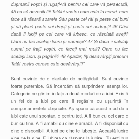
dușmanii voștri și rugați-vă pentru cei care vă persecută,
45 ca să deveniți fiii Tatălui vostru care este în ceruri, care
face să răsară soarele Său peste cei răi și peste cei buni
și să plouă peste cei drepți și peste cei nedrepți! 46 Căci
dacă îi iubiți pe cei care vă iubesc, ce răsplată aveți?
Oare nu fac același lucru și vameșii? 47 Și dacă îi salutați
numai pe frații voștri, ce faceți mai mult? Oare nu fac
același lucru și păgânii? 48 Așadar, fiți desăvârșiți precum
Tatăl vostru ceresc este desăvârșit!”
Sunt cuvinte de o claritate de netăgăduit! Sunt cuvinte
foarte puternice. Să încercăm să surprindem esența lor.
Categoric ne găsim în fața a două moduri de a iubi. Există
un fel de a iubi pe care îl regăsim cu ușurință în
comportamentele obișnuite. Aș spune că acest mod de a
iubi este unul spontan, e pentru toți. A fi bun cu cel care e
bun cu tine. A fi amabil cu cine e amabil. A fi disponibil cu
cine e disponibil. A iubi pe cine te iubește. Această iubire
vine de la sine. E iubirea ca răspuns la iubire. „Tu ești bun