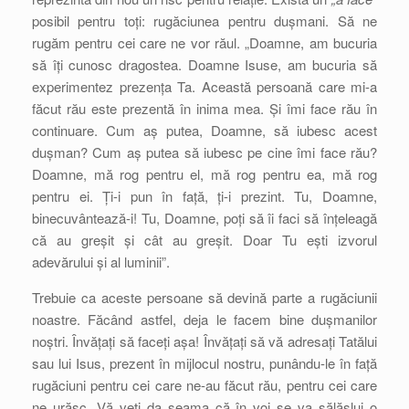
posibil pentru toți: rugăciunea pentru dușmani. Să ne
rugăm pentru cei care ne vor răul. „Doamne, am bucuria
să îți cunosc dragostea. Doamne Isuse, am bucuria să
experimentez prezența Ta. Această persoană care mi-a
făcut rău este prezentă în inima mea. Și îmi face rău în
continuare. Cum aș putea, Doamne, să iubesc acest
dușman? Cum aș putea să iubesc pe cine îmi face rău?
Doamne, mă rog pentru el, mă rog pentru ea, mă rog
pentru ei. Ți-i pun în față, ți-i prezint. Tu, Doamne,
binecuvântează-i! Tu, Doamne, poți să îi faci să înțeleagă
că au greșit și cât au greșit. Doar Tu ești izvorul
adevărului și al luminii”.
Trebuie ca aceste persoane să devină parte a rugăciunii
noastre. Făcând astfel, deja le facem bine dușmanilor
noștri. Învățați să faceți așa! Învățați să vă adresați Tatălui
sau lui Isus, prezent în mijlocul nostru, punându-le în față
rugăciuni pentru cei care ne-au făcut rău, pentru cei care
ne urăsc. Vă veți da seama că în voi se va sălășlui o