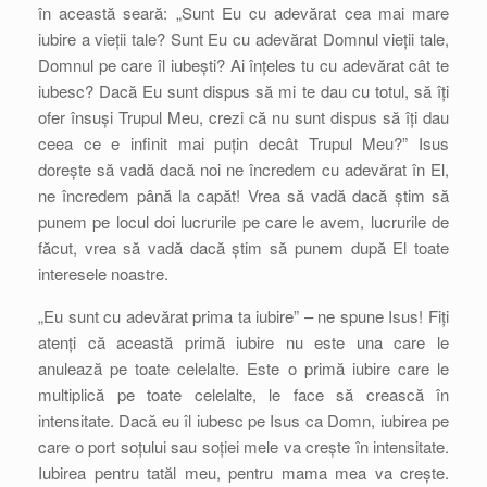
în această seară: „Sunt Eu cu adevărat cea mai mare
iubire a vieții tale? Sunt Eu cu adevărat Domnul vieții tale,
Domnul pe care îl iubești? Ai înțeles tu cu adevărat cât te
iubesc? Dacă Eu sunt dispus să mi te dau cu totul, să îți
ofer însuși Trupul Meu, crezi că nu sunt dispus să îți dau
ceea ce e infinit mai puțin decât Trupul Meu?” Isus
dorește să vadă dacă noi ne încredem cu adevărat în El,
ne încredem până la capăt! Vrea să vadă dacă știm să
punem pe locul doi lucrurile pe care le avem, lucrurile de
făcut, vrea să vadă dacă știm să punem după El toate
interesele noastre.
„Eu sunt cu adevărat prima ta iubire” – ne spune Isus! Fiți
atenți că această primă iubire nu este una care le
anulează pe toate celelalte. Este o primă iubire care le
multiplică pe toate celelalte, le face să crească în
intensitate. Dacă eu îl iubesc pe Isus ca Domn, iubirea pe
care o port soțului sau soției mele va crește în intensitate.
Iubirea pentru tatăl meu, pentru mama mea va crește.