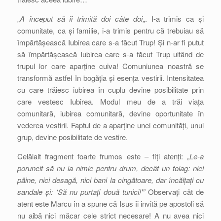
„
A început să îi trimită doi câte doi
„. I-a trimis ca și
comunitate, ca și familie, i-a trimis pentru că trebuiau să
împărtășească Iubirea care s-a făcut Trup! Și n-ar fi putut
să împărtășească Iubirea care s-a făcut Trup uitând de
trupul lor care aparține cuiva! Comuniunea noastră se
transformă astfel în bogăția și esența vestirii. Intensitatea
cu care trăiesc iubirea în cuplu devine posibilitate prin
care vestesc Iubirea. Modul meu de a trăi viața
comunitară, iubirea comunitară, devine oportunitate în
vederea vestirii. Faptul de a aparține unei comunități, unui
grup, devine posibilitate de vestire.
Celălalt fragment foarte frumos este – fiți atenți: „
Le-a
poruncit să nu ia nimic pentru drum, decât un toiag: nici
pâine, nici desagă, nici bani la cingătoare, dar încălțați cu
sandale și: ‘Să nu purtați două tunici!'”
Observați cât de
atent este Marcu în a spune că Isus îi invită pe apostoli să
nu aibă nici măcar cele strict necesare! A nu avea nici