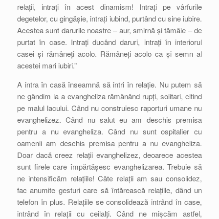
relații, intrați în acest dinamism! Intrați pe vârfurile
degetelor, cu gingășie, intrați iubind, purtând cu sine iubire.
Acestea sunt darurile noastre – aur, smirnă și tămâie – de
purtat în case. Intrați ducând daruri, intrați în interiorul
casei și rămâneți acolo. Rămâneți acolo ca și semn al
acestei mari iubiri.”
A intra în casă înseamnă să intri în relație. Nu putem să
ne gândim la a evangheliza rămânând rupți, solitari, citind
pe malul lacului. Când nu construiesc raporturi umane nu
evanghelizez. Când nu salut eu am deschis premisa
pentru a nu evangheliza. Când nu sunt ospitalier cu
oamenii am deschis premisa pentru a nu evangheliza.
Doar dacă creez relații evanghelizez, deoarece acestea
sunt firele care împărtășesc evanghelizarea. Trebuie să
ne intensificăm relațiile! Câte relații am sau consolidez,
fac anumite gesturi care să întărească relațiile, dând un
telefon în plus. Relațiile se consolidează intrând în case,
intrând în relații cu ceilalți. Când ne mișcăm astfel,