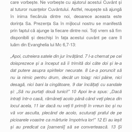
care vorbește. Ne vorbește cu ajutorul acestui Cuvânt și
al tuturor nuanțelor Cuvântului. Astfel, reușește să ajungă
în inima fiecăruia dintre noi, deoarece aceasta este
dorința Sa. Prezența Sa în mijlocul nostru se manifestă
prin faptul că ajunge la fiecare dintre noi. Toți vrem să fim
disponibili și deschiși în fața acestui cuvânt pe care îl
luăm din Evanghelia lui Mc 6,7-13:
„Apoi, cutreiera satele din jur învățând. 7 I-a chemat pe cei
doisprezece și a început să îi trimită doi câte doi și le-a
dat putere asupra spiritelor necurate. 8 Le-a poruncit să
nu ia nimic pentru drum, decât un toiag: nici pâine, nici
desagă, nici bani la cingătoare, 9 dar încălțați cu sandale
și: „Să nu purtați două tunici!” 10 Apoi le-a spus: „Dacă
intrați într-o casă, rămâneți acolo până când veți pleca din
locul acela, 11 iar dacă nu veți fi primiți în vreun loc și nu
vă vor asculta, plecând de acolo, scuturați praful de pe
picioarele voastre ca mărturie împotriva lor!” 12 Ei au ieșit
și au predicat ca [oamenii] să se convertească. 13 Și