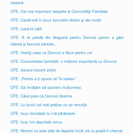
noastră
CFE: Cel mai important oaspete al Comunităţii Familiale
CFE: Caută-mă în locul semnelor rănilor şi ale morţii
CFE: Lasă-te iubit
CFE: A te pierde din dragoste pentru Domnul pentru a găsi
iubirea şi bucuria căutate…
CFE: Vestiţi ceea ce Domnul a făcut pentru voi
CFE: Comunitatea familială: o întâlnire importantă cu Domnul
CFE: Sensul trecerii anilor
CFE: „Pentru a-ţi spune că Te iubesc”
CFE: Să învăţăm să spunem mulţumesc
CFE: Când pare că Domnul doarme
CFE: La lucrul cel mai preţios nu se renunţă
CFE: Isus niciodată nu mă părăseşte
CFE: Isus îmi deschide inima
CFE: Nimeni nu este atât de departe încât să nu poată fi chemat