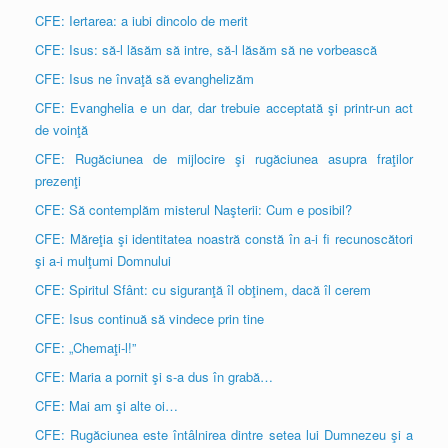
CFE: Iertarea: a iubi dincolo de merit
CFE: Isus: să-l lăsăm să intre, să-l lăsăm să ne vorbească
CFE: Isus ne învaţă să evanghelizăm
CFE: Evanghelia e un dar, dar trebuie acceptată şi printr-un act
de voinţă
CFE: Rugăciunea de mijlocire şi rugăciunea asupra fraţilor
prezenţi
CFE: Să contemplăm misterul Naşterii: Cum e posibil?
CFE: Măreţia şi identitatea noastră constă în a-i fi recunoscători
şi a-i mulţumi Domnului
CFE: Spiritul Sfânt: cu siguranţă îl obţinem, dacă îl cerem
CFE: Isus continuă să vindece prin tine
CFE: „Chemaţi-l!”
CFE: Maria a pornit şi s-a dus în grabă…
CFE: Mai am şi alte oi…
CFE: Rugăciunea este întâlnirea dintre setea lui Dumnezeu şi a