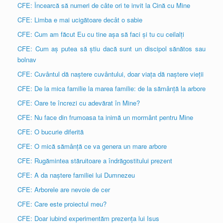
CFE: Încearcă să numeri de câte ori te invit la Cină cu Mine
CFE: Limba e mai ucigătoare decât o sabie
CFE: Cum am făcut Eu cu tine așa să faci și tu cu ceilalți
CFE: Cum aș putea să știu dacă sunt un discipol sănătos sau
bolnav
CFE: Cuvântul dă naștere cuvântului, doar viața dă naștere vieții
CFE: De la mica familie la marea familie: de la sămânță la arbore
CFE: Oare te încrezi cu adevărat în Mine?
CFE: Nu face din frumoasa ta inimă un mormânt pentru Mine
CFE: O bucurie diferită
CFE: O mică sămânță ce va genera un mare arbore
CFE: Rugămintea stăruitoare a îndrăgostitului prezent
CFE: A da naștere familiei lui Dumnezeu
CFE: Arborele are nevoie de cer
CFE: Care este proiectul meu?
CFE: Doar iubind experimentăm prezența lui Isus