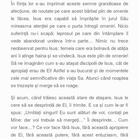
În ființa lor s-au imprimat aceste semne grandioase de
afecțiune, de noutate pe care acest bărbat plin de omenie
le făcea. Isus era capabil să împrăștie în jurul Său
mireasma atenției pe care o purta întregii omeniri. Nicio
suferință nu-i scapă: leprosul pe care din întâmplare îl
vede abandonat undeva într-o parte… Nimic nu trece
neobservat pentru Isus: femeia care era bolnavă de atâția
ani îi atinge haina și se vindecă. Isus este plin de omenie!
Să ne imaginăm cum s-au atașat discipolii de Isus, cât de
apropiați erau de El! Astfel s-au bucurat și de momentele
cele mai semnificative din viața Sa. Atunci când noaptea
se trezește și merge să se roage.
Și acum, când trăiesc această stare de atașare, Isus le
cere să se desprindă de El, îi trimite. E ca și cum le-ar fi
spus: „Umblați singuri! Eu sunt alături de voi, contați pe
Mine: dar voi trebuie să mergeți…” Îi desprinde… Cum
vor face…? Ce vor face fără Isus, fără această apropiere
de El, fără această putere, fără acest entuziasm, fără