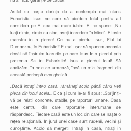
Astfel se naște dorința de a contempla mai intens
Euharistia. Isus ne cere să pierdem totul pentru a-l
considera pe El cea mai mare iubire. El ne spune: „Nu
luați nimic, nimic cu sine, aveți încredere în Mine”. El este
maestru în a pierde! Ce nu a pierdut Isus, Fiul lui
Dumnezeu, în Euharistie? E mai ușor să spunem aceasta
decât să înșiruim lucrurile pe care Isus le-a pierdut prin
prezența Sa în Euharistie! Isus a pierdut totul! Să
analizăm, în cele ce urmează, încă un mic fragment din
această pericopă evanghelică.
„Dacă intrați într-o casă, rămâneți acolo până când veți
pleca din locul acela
„. E ca și cum le-ar fi spus: „Sprijiniți-
vă pe relații concrete, stabile, pe raporturi umane. Casa
este centrul din care raporturile interumane se
răspândesc. Fiecare casă este un loc din care se naște o
rețea relațională. În jurul unei case sunt rudenii, vecini și
cunoștințe. Acolo să mergeți! Intrați în casă, intrați în