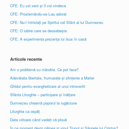
CFE: Eu voi veni și îl voi vindeca
CFE: Prosternându-se L-au adorat
CFE: Nu-l întristați pe Spiritul cel Sfânt al lui Dumnezeu
CFE: O iubire care se deosebește
CFE: A experimenta prezența lui Isus în casă
Articole recente
Am o problemă cu mândria. Ce pot face?
Adevărata libertate, frumusețe și sfințenie a Mariei
Ghidul pentru evanghelizare al unui introvertit
Sfânta Liturghie – participare și înălțare
Dumnezeu cheamă poporul la rugăciune
Liturghia ca ospăț
Data viitoare când vedeți că plouă
În ce moment devin pâinea și vinul Trupul și Sângele lui Cristos?