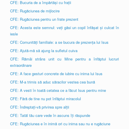
CFE: Bucuria de a împărtăși cu frații
CFE: Rugăciunea de mijlocire
CFE: Rugăciunea pentru un frate prezent
CFE: Acesta este semnul: veți găsi un copil înfășat și culcat în
iesle
CFE: Comunități familiale: a se bucura de prezența lui Isus
CFE: Ajută-mă să ajung la sufletul cuiva
CFE: Rămâi strâns unit cu Mine pentru a înfăptui lucruri
extraordinare
CFE: A face gesturi concrete de iubire cu inima lui Isus
CFE: M-a trimis să aduc săracilor vestea cea bună
CFE: A vesti în toată cetatea ce a făcut Isus pentru mine
CFE: Fără de tine nu pot înfăptui miracolul
CFE: Îndreptați-vă privirea spre alții
CFE: Tatăl tău care vede în ascuns îți răspunde
CFE: Rugăciunea e în inimă ori cu inima sau nu e rugăciune