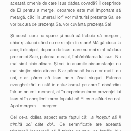
această omenie de care Isus dădea dovadă? Îi desprinde
de El pentru a merge, deoarece este mai important să
meargă, căci în „mersul lor” vor mărturisi prezența Sa, se
vor bucura de prezența Sa, vor cuvânta prezența Sa!
Și acest lucru ne spune și nouă că trebuie să mergem,
chiar și atunci când nu ne simțim în stare! Mă gândesc la
acești discipoli, departe de Isus, care nu mai simt căldura
prezenței Sale, puterea, curajul, îmbărbătarea lui Isus. Nu
mai simt nicio alinare. Și noi, în anumite circumstanțe, nu
mai simțim nicio alinare. S-ar părea că Isus n-ar mai fi cu
noi, s-ar părea că Isus ne-a lăsat singuri. Puterea
evanghelizării nu stă în entuziasmul pe care îl dobândim
într-un anumit moment, ci în experimentarea prezenței lui
Isus și în conștientizarea faptului că El este alături de noi.
Apoi mergem… mergem…
Cel de-al doilea aspect este faptul că: „
a început să îi
trimită doi câte doi
„. Ce semnificație are această
trimitere? Înseamnă că îi trimite ca trup, ca familie. Nu