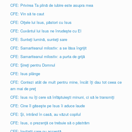
CFE: Privirea Ta plină de iubire este asupra mea
CFE: Vin să te caut
CFE: Oiţele lui Isus, păstori cu Isus
CFE: Cuvântul lui Isus ne înrudeşte cu El
CFE: Sunteţi lumină, sunteţi sare
CFE: Samariteanul milostiv: a se lăsa îngrijit
CFE: Samariteanul milostiv: a purta de grijă
CFE: Şireţi pentru Domnul
CFE: Isus plânge
CFE: Contezi atât de mult pentru mine, încât îţi dau tot ceea ce
am mai de preţ
CFE: Isus nu îţi cere să înfăptuieşti minuni, ci să le transmiţi
CFE: Cine îl găseşte pe Isus îi aduce laude
CFE: Şi, intrând în casă, au văzut copilul
CFE: Isus, o prezenţă ce trebuie să o păstrăm
CFE: Invitaţii care nu acceptă