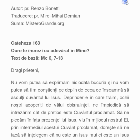
Autor: pr. Renzo Bonetti
Traducere: pr. Mirel-Mihai Demian
Sursa: MisteroGrande.org
Cateheza 163
Oare te încrezi cu adevărat în Mine?
Text de bază: Mc 6, 7-13
Dragi prieteni,
Nu vom putea să exprimăm niciodată bucuria și nu vom
putea să fim conștienți pe deplin de ceea ce înseamnă să
asculți cuvântul lui Isus. Deprinderile în care trăim, ochii
noștri acoperiți de vălul obișnuinței, ne împiedică să
întrezărim cât de prețios este Cuvântul proclamat. Să ne
plecăm în fața prezenței lui Isus, viu în mijlocul nostru! El,
prin intermediul acestui Cuvânt proclamat, dorește să ne
facă să înțelegem că nu este un Isus mut ci este un Isus