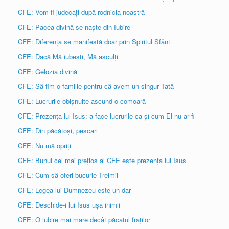
CFE: Vom fi judecați după rodnicia noastră
CFE: Pacea divină se naște din Iubire
CFE: Diferența se manifestă doar prin Spiritul Sfânt
CFE: Dacă Mă iubești, Mă asculți
CFE: Gelozia divină
CFE: Să fim o familie pentru că avem un singur Tată
CFE: Lucrurile obișnuite ascund o comoară
CFE: Prezența lui Isus: a face lucrurile ca și cum El nu ar fi
CFE: Din păcătoși, pescari
CFE: Nu mă opriți
CFE: Bunul cel mai prețios al CFE este prezența lui Isus
CFE: Cum să oferi bucurie Treimii
CFE: Legea lui Dumnezeu este un dar
CFE: Deschide-i lui Isus ușa inimii
CFE: O iubire mai mare decât păcatul fraților