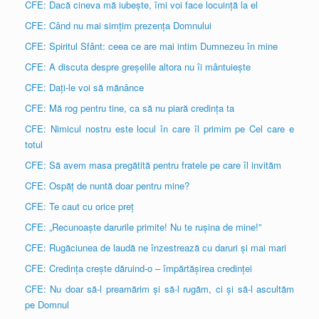
CFE: Dacă cineva mă iubește, îmi voi face locuință la el
CFE: Când nu mai simțim prezența Domnului
CFE: Spiritul Sfânt: ceea ce are mai intim Dumnezeu în mine
CFE: A discuta despre greșelile altora nu îi mântuiește
CFE: Dați-le voi să mănânce
CFE: Mă rog pentru tine, ca să nu piară credința ta
CFE: Nimicul nostru este locul în care îl primim pe Cel care e
totul
CFE: Să avem masa pregătită pentru fratele pe care îl invităm
CFE: Ospăț de nuntă doar pentru mine?
CFE: Te caut cu orice preț
CFE: „Recunoaște darurile primite! Nu te rușina de mine!”
CFE: Rugăciunea de laudă ne înzestrează cu daruri și mai mari
CFE: Credința crește dăruind-o – împărtășirea credinței
CFE: Nu doar să-l preamărim și să-l rugăm, ci și să-l ascultăm
pe Domnul