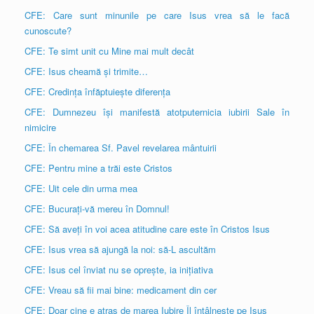
CFE: Care sunt minunile pe care Isus vrea să le facă
cunoscute?
CFE: Te simt unit cu Mine mai mult decât
CFE: Isus cheamă și trimite…
CFE: Credința înfăptuiește diferența
CFE: Dumnezeu își manifestă atotputernicia iubirii Sale în
nimicire
CFE: În chemarea Sf. Pavel revelarea mântuirii
CFE: Pentru mine a trăi este Cristos
CFE: Uit cele din urma mea
CFE: Bucurați-vă mereu în Domnul!
CFE: Să aveți în voi acea atitudine care este în Cristos Isus
CFE: Isus vrea să ajungă la noi: să-L ascultăm
CFE: Isus cel înviat nu se oprește, ia inițiativa
CFE: Vreau să fii mai bine: medicament din cer
CFE: Doar cine e atras de marea Iubire Îl întâlnește pe Isus