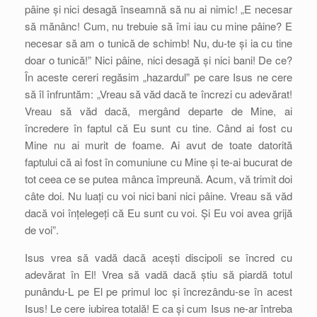
pâine și nici desagă înseamnă să nu ai nimic! „E necesar
să mănânc! Cum, nu trebuie să îmi iau cu mine pâine? E
necesar să am o tunică de schimb! Nu, du-te și ia cu tine
doar o tunică!” Nici pâine, nici desagă și nici bani! De ce?
În aceste cereri regăsim „hazardul” pe care Isus ne cere
să îl înfruntăm: „Vreau să văd dacă te încrezi cu adevărat!
Vreau să văd dacă, mergând departe de Mine, ai
încredere în faptul că Eu sunt cu tine. Când ai fost cu
Mine nu ai murit de foame. Ai avut de toate datorită
faptului că ai fost în comuniune cu Mine și te-ai bucurat de
tot ceea ce se putea mânca împreună. Acum, vă trimit doi
câte doi. Nu luați cu voi nici bani nici pâine. Vreau să văd
dacă voi înțelegeți că Eu sunt cu voi. Și Eu voi avea grijă
de voi”.
Isus vrea să vadă dacă acești discipoli se încred cu
adevărat în El! Vrea să vadă dacă știu să piardă totul
punându-L pe El pe primul loc și încrezându-se în acest
Isus! Le cere iubirea totală! E ca și cum Isus ne-ar întreba