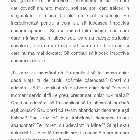
Mă gândesc de asemenea la încrederea totală de care
dau dovadă anumite mame, soți sau soții care trăiesc în
singurătate în ciuda faptului că sunt căsătoriți. Se
încredințează pentru a continua să iubească împotriva
oricărei speranțe. Să mă încred într-o iubire mai mare
care mă face să-mi iubesc soțul care nu trăiește cu iubire
căsătoria, care nu se face auzit sau nu se face dorit și
care nu mă mai dorește. Să continui să iubesc împotriva
oricărei speranțe.
„Tu crezi cu adevărat că Eu continui să te iubesc chiar
dacă viața ta de cuplu scârțâie câteodată? Crezi cu
adevărat că Eu continui să te iubesc chiar dacă în acest
moment serviciul tău e greu, precar sau chiar nu-l mai ai?
Crezi cu adevărat că Eu continui să te iubesc chiar dacă
ești bolnav? Sau crezi că te-am abandonat deoarece ești
bolnav? Sau crezi că te-ai îmbolnăvit deoarece te-am
abandonat? Te încrezi cu adevărat în Mine?” Sfinții s-au
cufundat în această încredințare, în această stare în care
nu ai nicio garanție de căutat.