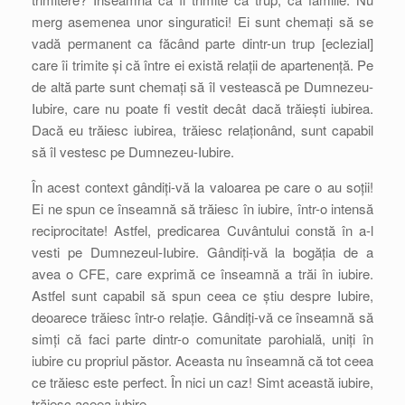
merg asemenea unor singuratici! Ei sunt chemați să se
vadă permanent ca făcând parte dintr-un trup [eclezial]
care îi trimite și că între ei există relații de apartenență. Pe
de altă parte sunt chemați să îl vestească pe Dumnezeu-
Iubire, care nu poate fi vestit decât dacă trăiești iubirea.
Dacă eu trăiesc iubirea, trăiesc relaționând, sunt capabil
să îl vestesc pe Dumnezeu-Iubire.
În acest context gândiți-vă la valoarea pe care o au soții!
Ei ne spun ce înseamnă să trăiesc în iubire, într-o intensă
reciprocitate! Astfel, predicarea Cuvântului constă în a-l
vesti pe Dumnezeul-Iubire. Gândiți-vă la bogăția de a
avea o CFE, care exprimă ce înseamnă a trăi în iubire.
Astfel sunt capabil să spun ceea ce știu despre Iubire,
deoarece trăiesc într-o relație. Gândiți-vă ce înseamnă să
simți că faci parte dintr-o comunitate parohială, uniți în
iubire cu propriul păstor. Aceasta nu înseamnă că tot ceea
ce trăiesc este perfect. În nici un caz! Simt această iubire,
trăiesc aceea iubire…