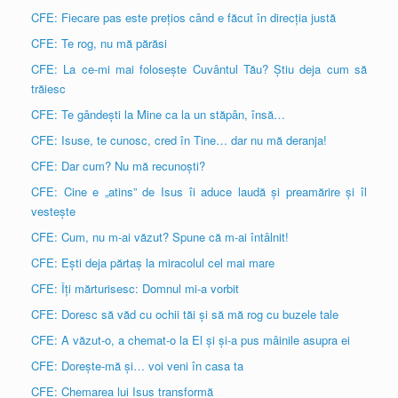
CFE: Fiecare pas este prețios când e făcut în direcția justă
CFE: Te rog, nu mă părăsi
CFE: La ce-mi mai folosește Cuvântul Tău? Știu deja cum să
trăiesc
CFE: Te gândești la Mine ca la un stăpân, însă…
CFE: Isuse, te cunosc, cred în Tine… dar nu mă deranja!
CFE: Dar cum? Nu mă recunoști?
CFE: Cine e „atins” de Isus îi aduce laudă și preamărire și îl
vestește
CFE: Cum, nu m-ai văzut? Spune că m-ai întâlnit!
CFE: Ești deja părtaș la miracolul cel mai mare
CFE: Îți mărturisesc: Domnul mi-a vorbit
CFE: Doresc să văd cu ochii tăi și să mă rog cu buzele tale
CFE: A văzut-o, a chemat-o la El și și-a pus mâinile asupra ei
CFE: Dorește-mă și… voi veni în casa ta
CFE: Chemarea lui Isus transformă