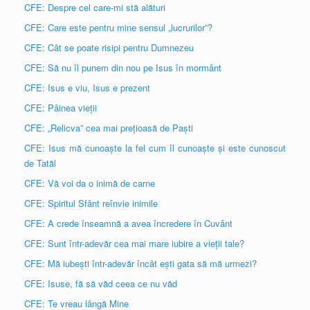
CFE: Despre cel care-mi stă alături
CFE: Care este pentru mine sensul „lucrurilor”?
CFE: Cât se poate risipi pentru Dumnezeu
CFE: Să nu îl punem din nou pe Isus în mormânt
CFE: Isus e viu, Isus e prezent
CFE: Pâinea vieții
CFE: „Relicva” cea mai prețioasă de Paști
CFE: Isus mă cunoaște la fel cum îl cunoaște și este cunoscut
de Tatăl
CFE: Vă voi da o inimă de carne
CFE: Spiritul Sfânt reînvie inimile
CFE: A crede înseamnă a avea încredere în Cuvânt
CFE: Sunt într-adevăr cea mai mare iubire a vieții tale?
CFE: Mă iubești într-adevăr încât ești gata să mă urmezi?
CFE: Isuse, fă să văd ceea ce nu văd
CFE: Te vreau lângă Mine