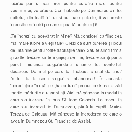
Iubirea pentru frații mei, pentru surorile mele, pentru
vecinii mei, va crește. Cui îl iubește pe Dumnezeu din tot
sufletul, din toată inima și cu toate puterile, îi va crește
intensitatea iubirii pe care o poartă pentru alții!
„Te încrezi cu adevărat în Mine? Mă consideri ca fiind cea
mai mare iubire a vieții tale? Crezi că sunt puterea și locul
de întâlnire pentru toate aspirațiile tale? Sau te simți trimis
și astfel trebuie să te îngrijești de tine, trebuie să îți pui la
punct misiunea asigurându-ți dinainte tot confortul,
deoarece Domnul pe care tu îl iubești a uitat de tine?
Astfel, tu te simți singur și abandonat!” În această
încredințare în mâinile „hazardului” propus de Isus se văd
marile mărturii ale unor sfinți. Aici mă gândesc la modul în
care s-a încrezut în Isus Sf. Ioan Calabria. La modul în
care s-a încrezut în Dumnezeu, până la capăt, Maica
Tereza de Calcutta. Mă gândesc la încrederea pe care o
avea în Dumnezeu Sf. Francisc de Assisi.