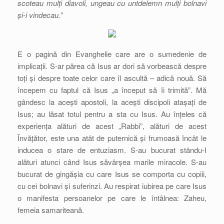
scoteau mulți diavoli, ungeau cu untdelemn mulți bolnavi
și-i vindecau.”
E o pagină din Evanghelie care are o sumedenie de
implicații. S-ar părea că Isus ar dori să vorbească despre
toți și despre toate celor care îl ascultă – adică nouă. Să
începem cu faptul că Isus „a început să îi trimită”. Mă
gândesc la acești apostoli, la acești discipoli atașați de
Isus; au lăsat totul pentru a sta cu Isus. Au înțeles că
experiența alături de acest „Rabbi”, alături de acest
Învățător, este una atât de puternică și frumoasă încât le
inducea o stare de entuziasm. S-au bucurat stându-I
alături atunci când Isus săvârșea marile miracole. S-au
bucurat de gingășia cu care Isus se comporta cu copiii,
cu cei bolnavi și suferinzi. Au respirat iubirea pe care Isus
o manifesta persoanelor pe care le întâlnea: Zaheu,
femeia samariteană.