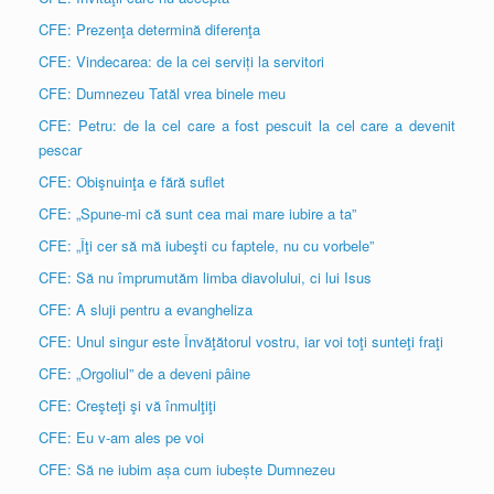
CFE: Prezenţa determină diferenţa
CFE: Vindecarea: de la cei serviți la servitori
CFE: Dumnezeu Tatăl vrea binele meu
CFE: Petru: de la cel care a fost pescuit la cel care a devenit
pescar
CFE: Obişnuinţa e fără suflet
CFE: „Spune-mi că sunt cea mai mare iubire a ta”
CFE: „Îţi cer să mă iubeşti cu faptele, nu cu vorbele”
CFE: Să nu împrumutăm limba diavolului, ci lui Isus
CFE: A sluji pentru a evangheliza
CFE: Unul singur este Învăţătorul vostru, iar voi toţi sunteţi fraţi
CFE: „Orgoliul” de a deveni pâine
CFE: Creşteţi şi vă înmulţiţi
CFE: Eu v-am ales pe voi
CFE: Să ne iubim așa cum iubește Dumnezeu