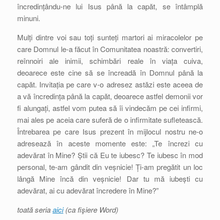
încredințându-ne lui Isus până la capăt, se întâmplă
minuni.
Mulți dintre voi sau toți sunteți martori ai miracolelor pe
care Domnul le-a făcut în Comunitatea noastră: convertiri,
reînnoiri ale inimii, schimbări reale în viața cuiva,
deoarece este cine să se încreadă în Domnul până la
capăt. Invitația pe care v-o adresez astăzi este aceea de
a vă încredința până la capăt, deoarece astfel demonii vor
fi alungați, astfel vom putea să îi vindecăm pe cei infirmi,
mai ales pe aceia care suferă de o infirmitate sufletească.
Întrebarea pe care Isus prezent în mijlocul nostru ne-o
adresează în aceste momente este: „Te încrezi cu
adevărat în Mine? Știi că Eu te iubesc? Te iubesc în mod
personal, te-am gândit din veșnicie! Ți-am pregătit un loc
lângă Mine încă din veșnicie! Dar tu mă iubești cu
adevărat, ai cu adevărat încredere în Mine?”
toată seria
aici
(ca fişiere Word)