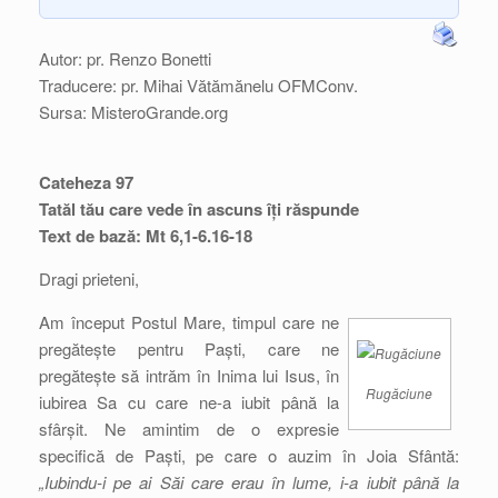
Autor: pr. Renzo Bonetti
Traducere: pr. Mihai Vătămănelu OFMConv.
Sursa: MisteroGrande.org
Cateheza 97
Tatăl tău care vede în ascuns îți răspunde
Text de bază: Mt 6,1-6.16-18
Dragi prieteni,
Am început Postul Mare, timpul care ne
pregătește pentru Paști, care ne
pregătește să intrăm în Inima lui Isus, în
Rugăciune
iubirea Sa cu care ne-a iubit până la
sfârșit. Ne amintim de o expresie
specifică de Paști, pe care o auzim în Joia Sfântă:
„Iubindu-i pe ai Săi care erau în lume, i-a iubit până la