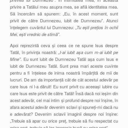
privire a Tatălui meu asupra mea, se află identitatea mea.
Să încercăm să spunem: „Eu, în acest moment, sunt
privit de către Dumnezeu, iubit de Dumnezeu”. Atunci
înțelegem cuvântul lui Dumnezeu:
„Tu ești prețios în ochii
Mei, ești vrednic de stimă”
.
Apoi reprezintă ceva și ceea ce ne spune Isus despre
Tatăl, în privința noastră:
„I-ai iubit așa cum m-ai iubit pe
Mine”
. Eu sunt iubit de Dumnezeu Tatăl așa cum Isus e
iubit de Dumnezeu Tatăl. Sunt prea mari aceste cuvinte
pentru a fi înțelese de inima noastră împărțită de mii de
lucruri. De am da importanță cât de cât acestui adevăr pe
care Isus ni l-a dăruit! Eu sunt privit cu aceeași iubire cu
care Isus este privit de către Tatăl! Însă dacă noi ieșim din
acest adevăr, cel mai intim și profund despre noi înșine, în
afara acestui adevăr devenim sclavi și spuneți-mi dacă nu
e adevărat? Devenim sclavii imaginii despre noi înșine:
„Trebuie să apar cu orice preț, trebuie să fiu respectat cu
orice preț, trebuie să las impresie bună cu orice preț”.