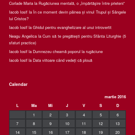
Corlade Maria
la
Rugăciunea mentală, o „împărtăşire între prieteni”
Iacob Iosif
la
În ce moment devin pâinea și vinul Trupul și Sângele
lui Cristos?
Iacob Iosif
la
Ghidul pentru evanghelizare al unui introvertit
Neagu Angelica
la
Cum să te pregătești pentru Sfânta Liturghie (5
sfaturi practice)
Iacob Iosif
la
Dumnezeu cheamă poporul la rugăciune
Iacob Iosif
la
Data viitoare când vedeți că plouă
Calendar
martie 2016
L
Ma
Mi
J
V
S
D
1
2
3
4
5
6
7
8
9
10
11
12
13
14
15
16
17
18
19
20