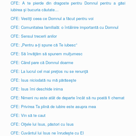
CFE: A te pierde din dragoste pentru Domnul pentru a găsi
iubirea şi bucuria căutate…
CFE: Vestiţi ceea ce Domnul a făcut pentru voi
CFE: Comunitatea familială: o întâlnire importantă cu Domnul
CFE: Sensul trecerii anilor
CFE: „Pentru a-ţi spune că Te iubesc”
CFE: Să învăţăm să spunem mulţumesc
CFE: Când pare că Domnul doarme
CFE: La lucrul cel mai preţios nu se renunţă
CFE: Isus niciodată nu mă părăseşte
CFE: Isus îmi deschide inima
CFE: Nimeni nu este atât de departe încât să nu poată fi chemat
CFE: Privirea Ta plină de iubire este asupra mea
CFE: Vin să te caut
CFE: Oiţele lui Isus, păstori cu Isus
CFE: Cuvântul lui Isus ne înrudeşte cu El