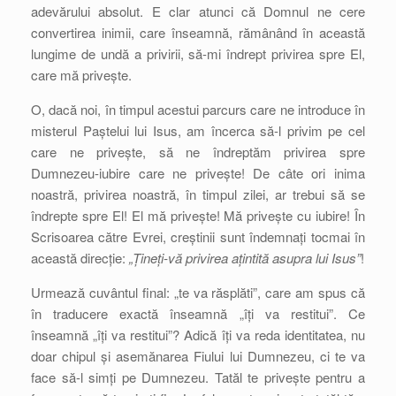
adevărului absolut. E clar atunci că Domnul ne cere
convertirea inimii, care înseamnă, rămânând în această
lungime de undă a privirii, să-mi îndrept privirea spre El,
care mă privește.
O, dacă noi, în timpul acestui parcurs care ne introduce în
misterul Paștelui lui Isus, am încerca să-l privim pe cel
care ne privește, să ne îndreptăm privirea spre
Dumnezeu-iubire care ne privește! De câte ori inima
noastră, privirea noastră, în timpul zilei, ar trebui să se
îndrepte spre El! El mă privește! Mă privește cu iubire! În
Scrisoarea către Evrei, creștinii sunt îndemnați tocmai în
această direcție:
„Țineți-vă privirea ațintită asupra lui Isus”
!
Urmează cuvântul final: „te va răsplăti”, care am spus că
în traducere exactă înseamnă „îți va restitui”. Ce
înseamnă „îți va restitui”? Adică îți va reda identitatea, nu
doar chipul și asemănarea Fiului lui Dumnezeu, ci te va
face să-l simți pe Dumnezeu. Tatăl te privește pentru a