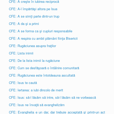
CFE: A creşte în iubirea reciprocă
CFE: A-l împărtăşi altora pe Isus
CFE: A se simţi parte dintr-un trup
CFE: A da şi a primi
CFE: A se forma ca şi cupluri responsabile
CFE: A respira cu ambii plămâni fiinţa Bisericii
CFE: Rugăciunea asupra fraţilor
CFE: Lista inimii
CFE: De la lista inimii la rugăciune
CFE: Cum se desfăşoară o întâlnire comunitară
CFE: Rugăciunea este întotdeauna ascultată
CFE: Isus te caută
CFE: Iertarea: a iubi dincolo de merit
CFE: Isus: să-l lăsăm să intre, să-l lăsăm să ne vorbească
CFE: Isus ne învaţă să evanghelizăm
CFE: Evanghelia e un dar, dar trebuie acceptată şi printr-un act