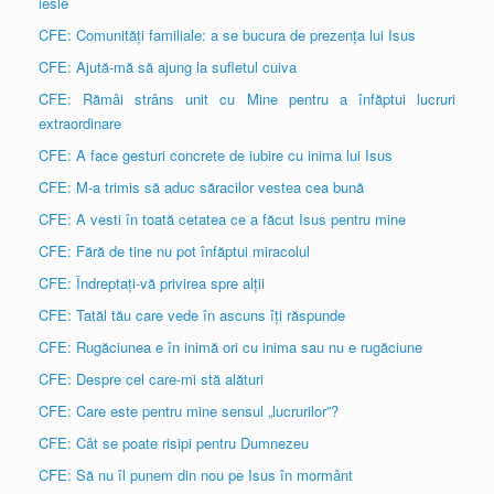
iesle
CFE: Comunități familiale: a se bucura de prezența lui Isus
CFE: Ajută-mă să ajung la sufletul cuiva
CFE: Rămâi strâns unit cu Mine pentru a înfăptui lucruri
extraordinare
CFE: A face gesturi concrete de iubire cu inima lui Isus
CFE: M-a trimis să aduc săracilor vestea cea bună
CFE: A vesti în toată cetatea ce a făcut Isus pentru mine
CFE: Fără de tine nu pot înfăptui miracolul
CFE: Îndreptați-vă privirea spre alții
CFE: Tatăl tău care vede în ascuns îți răspunde
CFE: Rugăciunea e în inimă ori cu inima sau nu e rugăciune
CFE: Despre cel care-mi stă alături
CFE: Care este pentru mine sensul „lucrurilor”?
CFE: Cât se poate risipi pentru Dumnezeu
CFE: Să nu îl punem din nou pe Isus în mormânt