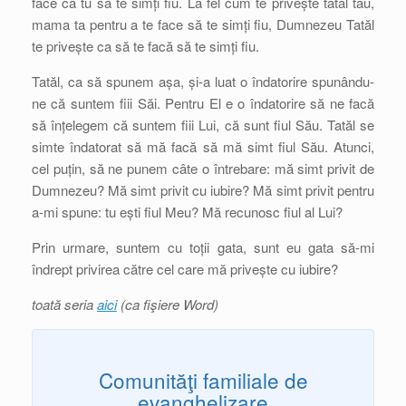
face ca tu să te simți fiu. La fel cum te privește tatăl tău,
mama ta pentru a te face să te simți fiu, Dumnezeu Tatăl
te privește ca să te facă să te simți fiu.
Tatăl, ca să spunem așa, și-a luat o îndatorire spunându-
ne că suntem fiii Săi. Pentru El e o îndatorire să ne facă
să înțelegem că suntem fiii Lui, că sunt fiul Său. Tatăl se
simte îndatorat să mă facă să mă simt fiul Său. Atunci,
cel puțin, să ne punem câte o întrebare: mă simt privit de
Dumnezeu? Mă simt privit cu iubire? Mă simt privit pentru
a-mi spune: tu ești fiul Meu? Mă recunosc fiul al Lui?
Prin urmare, suntem cu toții gata, sunt eu gata să-mi
îndrept privirea către cel care mă privește cu iubire?
toată seria
aici
(ca fişiere Word)
Comunităţi familiale de
evanghelizare