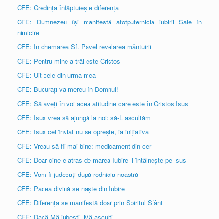
CFE: Credința înfăptuiește diferența
CFE: Dumnezeu își manifestă atotputernicia iubirii Sale în
nimicire
CFE: În chemarea Sf. Pavel revelarea mântuirii
CFE: Pentru mine a trăi este Cristos
CFE: Uit cele din urma mea
CFE: Bucurați-vă mereu în Domnul!
CFE: Să aveți în voi acea atitudine care este în Cristos Isus
CFE: Isus vrea să ajungă la noi: să-L ascultăm
CFE: Isus cel înviat nu se oprește, ia inițiativa
CFE: Vreau să fii mai bine: medicament din cer
CFE: Doar cine e atras de marea Iubire Îl întâlnește pe Isus
CFE: Vom fi judecați după rodnicia noastră
CFE: Pacea divină se naște din Iubire
CFE: Diferența se manifestă doar prin Spiritul Sfânt
CFE: Dacă Mă iubești, Mă asculți