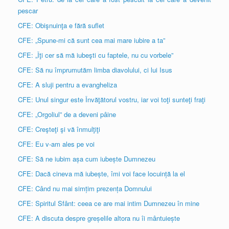
pescar
CFE: Obişnuinţa e fără suflet
CFE: „Spune-mi că sunt cea mai mare iubire a ta”
CFE: „Îţi cer să mă iubeşti cu faptele, nu cu vorbele”
CFE: Să nu împrumutăm limba diavolului, ci lui Isus
CFE: A sluji pentru a evangheliza
CFE: Unul singur este Învăţătorul vostru, iar voi toţi sunteţi fraţi
CFE: „Orgoliul” de a deveni pâine
CFE: Creşteţi şi vă înmulţiţi
CFE: Eu v-am ales pe voi
CFE: Să ne iubim așa cum iubește Dumnezeu
CFE: Dacă cineva mă iubește, îmi voi face locuință la el
CFE: Când nu mai simțim prezența Domnului
CFE: Spiritul Sfânt: ceea ce are mai intim Dumnezeu în mine
CFE: A discuta despre greșelile altora nu îi mântuiește