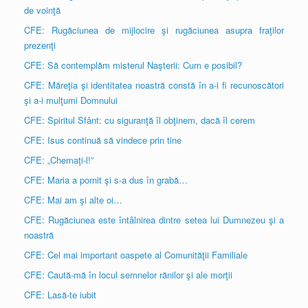
de voinţă
CFE: Rugăciunea de mijlocire şi rugăciunea asupra fraţilor
prezenţi
CFE: Să contemplăm misterul Naşterii: Cum e posibil?
CFE: Măreţia şi identitatea noastră constă în a-i fi recunoscători
şi a-i mulţumi Domnului
CFE: Spiritul Sfânt: cu siguranţă îl obţinem, dacă îl cerem
CFE: Isus continuă să vindece prin tine
CFE: „Chemaţi-l!”
CFE: Maria a pornit şi s-a dus în grabă…
CFE: Mai am şi alte oi…
CFE: Rugăciunea este întâlnirea dintre setea lui Dumnezeu şi a
noastră
CFE: Cel mai important oaspete al Comunităţii Familiale
CFE: Caută-mă în locul semnelor rănilor şi ale morţii
CFE: Lasă-te iubit