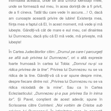
intimitatea aceasta, unde se află izvorul identității mele,
unde se formează eul meu, în acea dorință de a fi privit,
de a fi cineva. Tatăl tău care vede în ascuns…! O, dacă
am cunoaște această privire de iubire! Existența mea,
ființa mea e faptul că El, în acest moment, mă vede și mă
iubește. Gândiți-vă cât de mare e eul meu, cel dinaintea
lui Dumnezeu, dacă știu că El mă vede, mă privește, mă
iubește!
În Cartea Judecătorilor citim:
„Drumul pe care-l parcurgeți
se află sub privirea lui Dumnezeu”
, ori o altă expresie
foarte frumoasă în cartea lui Tobia:
„Domnul nu-și va
ridica privirea de la tine”.
Privirea lui Dumnezeu nu se va
ridica de la tine. Gândiți-vă că s-ar spune despre mine,
despre fiecare dintre noi: „Privirea lui Dumnezeu nu se va
ridica niciodată de la mine”. Sau ca în Cartea
Ecleziasticului:
„Dumnezeu și-a pus privirea Sa în inima
lor”
. Și Pavel, conștient de acest adevăr, spune în
Scrisoarea către Corinteni:
„Noi vorbim de Cristos sub
privirea lui Dumnezeu”
. În intimitatea mea, în această