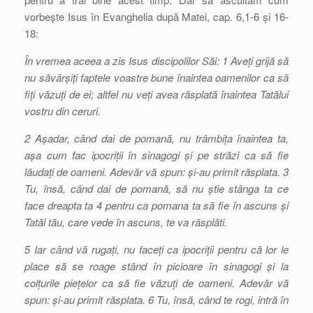
vorbește Isus în Evanghelia după Matei, cap. 6,1-6 și 16-
18:
În vremea aceea a zis Isus discipolilor Săi: 1 Aveți grijă să
nu săvârșiți faptele voastre bune înaintea oamenilor ca să
fiți văzuți de ei; altfel nu veți avea răsplată înaintea Tatălui
vostru din ceruri.
2 Așadar, când dai de pomană, nu trâmbița înaintea ta,
așa cum fac ipocriții în sinagogi și pe străzi ca să fie
lăudați de oameni. Adevăr vă spun: și-au primit răsplata. 3
Tu, însă, când dai de pomană, să nu știe stânga ta ce
face dreapta ta 4 pentru ca pomana ta să fie în ascuns și
Tatăl tău, care vede în ascuns, te va răsplăti.
5 Iar când vă rugați, nu faceți ca ipocriții pentru că lor le
place să se roage stând în picioare în sinagogi și la
colțurile piețelor ca să fie văzuți de oameni. Adevăr vă
spun: și-au primit răsplata. 6 Tu, însă, când te rogi, intră în