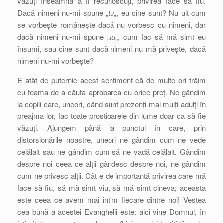
văzuți înseamnă a fi recunoscuți, privirea face să fiu.
Dacă nimeni nu-mi spune „
tu
„, eu cine sunt? Nu uit cum
se vorbește românește dacă nu vorbesc cu nimeni, dar
dacă nimeni nu-mi spune „
tu
„, cum fac să mă simt eu
însumi, sau cine sunt dacă nimeni nu mă privește, dacă
nimeni nu-mi vorbește?
E atât de puternic acest sentiment că de multe ori trăim
cu teama de a căuta aprobarea cu orice preț. Ne gândim
la copiii care, uneori, când sunt prezenți mai mulți adulți în
preajma lor, fac toate prostioarele din lume doar ca să fie
văzuți. Ajungem până la punctul în care, prin
distorsionările noastre, uneori ne gândim cum ne vede
celălalt sau ne gândim cum să ne vadă celălalt. Gândim
despre noi ceea ce alții gândesc despre noi, ne gândim
cum ne privesc alții. Cât e de importantă privirea care mă
face să fiu, să mă simt viu, să mă simt cineva; aceasta
este ceea ce avem mai intim fiecare dintre noi! Vestea
cea bună a acestei Evanghelii este: aici vine Domnul, în