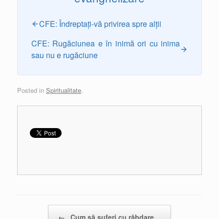
CFE: Îndreptați-vă privirea spre alții
CFE: Rugăciunea e în inimă ori cu inima
sau nu e rugăciune
Posted in
Spiritualitate
.
Post navigation
←
Cum să suferi cu răbdare…