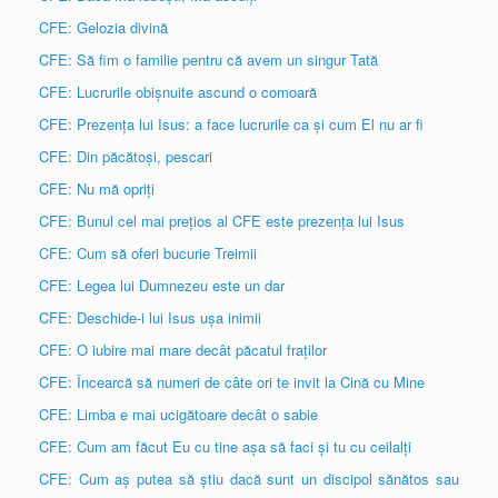
CFE: Gelozia divină
CFE: Să fim o familie pentru că avem un singur Tată
CFE: Lucrurile obișnuite ascund o comoară
CFE: Prezența lui Isus: a face lucrurile ca și cum El nu ar fi
CFE: Din păcătoși, pescari
CFE: Nu mă opriți
CFE: Bunul cel mai prețios al CFE este prezența lui Isus
CFE: Cum să oferi bucurie Treimii
CFE: Legea lui Dumnezeu este un dar
CFE: Deschide-i lui Isus ușa inimii
CFE: O iubire mai mare decât păcatul fraților
CFE: Încearcă să numeri de câte ori te invit la Cină cu Mine
CFE: Limba e mai ucigătoare decât o sabie
CFE: Cum am făcut Eu cu tine așa să faci și tu cu ceilalți
CFE: Cum aș putea să știu dacă sunt un discipol sănătos sau