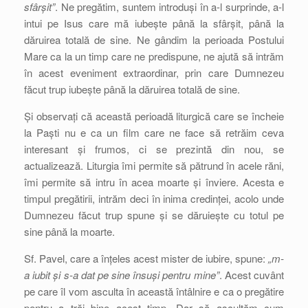
sfârșit”
. Ne pregătim, suntem introduși în a-l surprinde, a-l
intui pe Isus care mă iubește până la sfârșit, până la
dăruirea totală de sine. Ne gândim la perioada Postului
Mare ca la un timp care ne predispune, ne ajută să intrăm
în acest eveniment extraordinar, prin care Dumnezeu
făcut trup iubește până la dăruirea totală de sine.
Și observați că această perioadă liturgică care se încheie
la Paști nu e ca un film care ne face să retrăim ceva
interesant și frumos, ci se prezintă din nou, se
actualizează. Liturgia îmi permite să pătrund în acele răni,
îmi permite să intru în acea moarte și înviere. Acesta e
timpul pregătirii, intrăm deci în inima credinței, acolo unde
Dumnezeu făcut trup spune și se dăruiește cu totul pe
sine până la moarte.
Sf. Pavel, care a înțeles acest mister de iubire, spune:
„m-
a iubit și s-a dat pe sine însuși pentru mine”
. Acest cuvânt
pe care îl vom asculta în această întâlnire e ca o pregătire
pentru a trăi bine acest timp. Dar să ascultăm cum