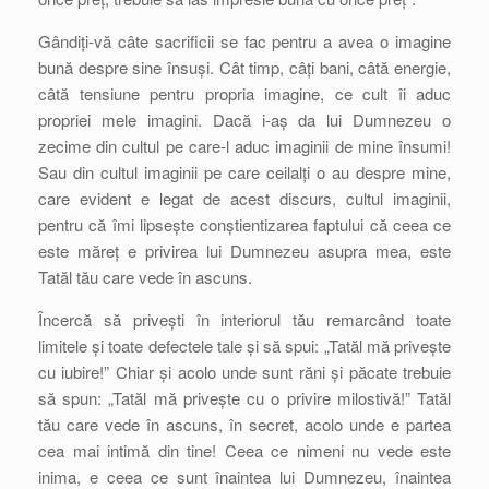
Gândiți-vă câte sacrificii se fac pentru a avea o imagine
bună despre sine însuși. Cât timp, câți bani, câtă energie,
câtă tensiune pentru propria imagine, ce cult îi aduc
propriei mele imagini. Dacă i-aș da lui Dumnezeu o
zecime din cultul pe care-l aduc imaginii de mine însumi!
Sau din cultul imaginii pe care ceilalți o au despre mine,
care evident e legat de acest discurs, cultul imaginii,
pentru că îmi lipsește conștientizarea faptului că ceea ce
este măreț e privirea lui Dumnezeu asupra mea, este
Tatăl tău care vede în ascuns.
Încercă să privești în interiorul tău remarcând toate
limitele și toate defectele tale și să spui: „Tatăl mă privește
cu iubire!” Chiar și acolo unde sunt răni și păcate trebuie
să spun: „Tatăl mă privește cu o privire milostivă!” Tatăl
tău care vede în ascuns, în secret, acolo unde e partea
cea mai intimă din tine! Ceea ce nimeni nu vede este
inima, e ceea ce sunt înaintea lui Dumnezeu, înaintea