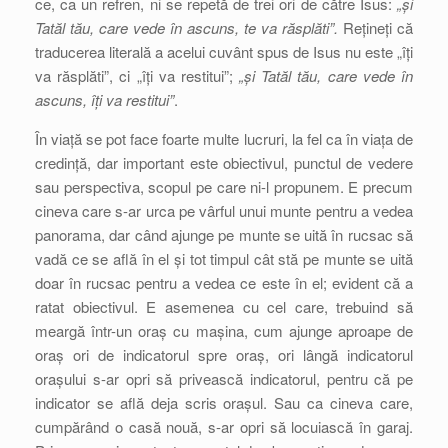
ce, ca un refren, ni se repetă de trei ori de către Isus:
„și
Tatăl tău, care vede în ascuns, te va răsplăti”.
Rețineți că
traducerea literală a acelui cuvânt spus de Isus nu este „îți
va răsplăti”, ci „îți va restitui”;
„și Tatăl tău, care vede în
ascuns, îți va restitui”
.
În viață se pot face foarte multe lucruri, la fel ca în viața de
credință, dar important este obiectivul, punctul de vedere
sau perspectiva, scopul pe care ni-l propunem. E precum
cineva care s-ar urca pe vârful unui munte pentru a vedea
panorama, dar când ajunge pe munte se uită în rucsac să
vadă ce se află în el și tot timpul cât stă pe munte se uită
doar în rucsac pentru a vedea ce este în el; evident că a
ratat obiectivul. E asemenea cu cel care, trebuind să
meargă într-un oraș cu mașina, cum ajunge aproape de
oraș ori de indicatorul spre oraș, ori lângă indicatorul
orașului s-ar opri să privească indicatorul, pentru că pe
indicator se află deja scris orașul. Sau ca cineva care,
cumpărând o casă nouă, s-ar opri să locuiască în garaj.