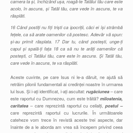
camera ta și, închizând ușa, roagă-te Tatălui tău care este
acolo, în ascuns, și Tatăl tău, care vede în ascuns, te va
răsplăti.
16 Când postiți nu fiți triști ca ipocriții, căci ei își strâmbă
fețele, ca să arate oamenilor că postesc. Adevăr vă spun:
și-au primit răsplata. 17 Dar tu, când postești, unge-ți
capul și spală-ți fața 18 ca să nu te arăți oamenilor că
postești, ci Tatălui tău, care este în ascuns. Și Tatăl tău,
care vede în ascuns, te va răsplăti.
Aceste cuvinte, pe care Isus ni le-a dăruit, ne ajută să
retrăim pilonii fundamentali ai credinței noastre în urmarea
lui Isus. Și i-ați identificat, i-ați ascultat:
rugăciunea
– care
este raportul cu Dumnezeu, cum este trăită?
milostenia,
caritatea
– care reprezintă raportul cu ceilalți,
postul –
care reprezintă raportul cu lucrurile. În următoarele
cateheze vom trece în revistă aceste trei aspecte, dar
înainte de a le aborda am vrea să începem privind ceea