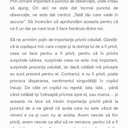
Prin urmare important e punctul de observație, unde vreau
să ajung. Ori aici ne este dat tocmai punctul de
observație, ne este dat centrul:
„Tatăl tău care vede în
ascuns”.
Să încercăm să aprofundăm aceasta pentru că
va fi un dar pe care Isus îl face fiecăruia dintre noi.
Să ne amintim puțin de importanța privirii celuilalt. Gândiți-
vă la copilașul mic care crește și la dorința lui de a fi privit,
ceea ce face pentru a fi privit, pentru că în privire
surprinde iubirea, surprinde ceea ce este mai important,
surprinde prezența celuilalt, iar dacă celălalt mă privește
eu sunt prezent pentru el. Contrariul, a nu fi privit, poate
provoca disperarea, sentimentul singurătății în copilul
însuși. De câte ori copilul nu repetă:
tata, tata…
până
când celălalt își îndreaptă privirea spre el, sau
mama
… și
aceasta ne face să intuim importanța privirii până la
punctul de a ne gândi că acela care nu este văzut de
nimeni e ca și cum nu ar exista. Avem nevoie să fim
priviți, avem nevoie ca altul să ne remarce, pentru că a fi