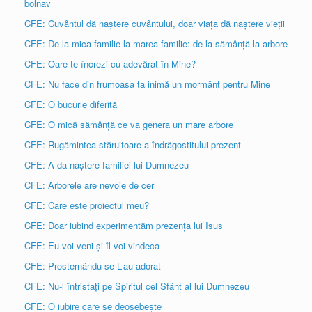
bolnav
CFE: Cuvântul dă naștere cuvântului, doar viața dă naștere vieții
CFE: De la mica familie la marea familie: de la sămânță la arbore
CFE: Oare te încrezi cu adevărat în Mine?
CFE: Nu face din frumoasa ta inimă un mormânt pentru Mine
CFE: O bucurie diferită
CFE: O mică sămânță ce va genera un mare arbore
CFE: Rugămintea stăruitoare a îndrăgostitului prezent
CFE: A da naștere familiei lui Dumnezeu
CFE: Arborele are nevoie de cer
CFE: Care este proiectul meu?
CFE: Doar iubind experimentăm prezența lui Isus
CFE: Eu voi veni și îl voi vindeca
CFE: Prosternându-se L-au adorat
CFE: Nu-l întristați pe Spiritul cel Sfânt al lui Dumnezeu
CFE: O iubire care se deosebește