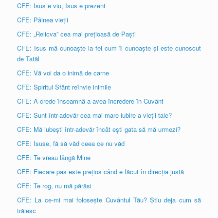
CFE: Isus e viu, Isus e prezent
CFE: Pâinea vieții
CFE: „Relicva” cea mai prețioasă de Paști
CFE: Isus mă cunoaște la fel cum îl cunoaște și este cunoscut
de Tatăl
CFE: Vă voi da o inimă de carne
CFE: Spiritul Sfânt reînvie inimile
CFE: A crede înseamnă a avea încredere în Cuvânt
CFE: Sunt într-adevăr cea mai mare iubire a vieții tale?
CFE: Mă iubești într-adevăr încât ești gata să mă urmezi?
CFE: Isuse, fă să văd ceea ce nu văd
CFE: Te vreau lângă Mine
CFE: Fiecare pas este prețios când e făcut în direcția justă
CFE: Te rog, nu mă părăsi
CFE: La ce-mi mai folosește Cuvântul Tău? Știu deja cum să
trăiesc