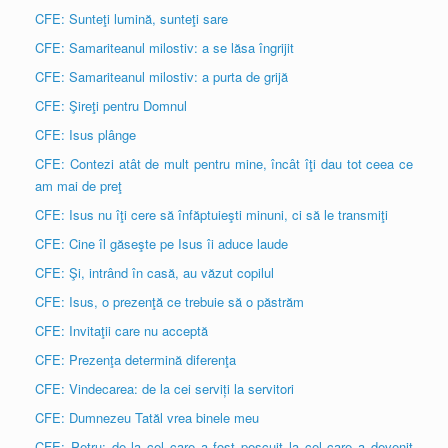
CFE: Sunteţi lumină, sunteţi sare
CFE: Samariteanul milostiv: a se lăsa îngrijit
CFE: Samariteanul milostiv: a purta de grijă
CFE: Şireţi pentru Domnul
CFE: Isus plânge
CFE: Contezi atât de mult pentru mine, încât îţi dau tot ceea ce
am mai de preţ
CFE: Isus nu îţi cere să înfăptuieşti minuni, ci să le transmiţi
CFE: Cine îl găseşte pe Isus îi aduce laude
CFE: Şi, intrând în casă, au văzut copilul
CFE: Isus, o prezenţă ce trebuie să o păstrăm
CFE: Invitaţii care nu acceptă
CFE: Prezenţa determină diferenţa
CFE: Vindecarea: de la cei serviți la servitori
CFE: Dumnezeu Tatăl vrea binele meu
CFE: Petru: de la cel care a fost pescuit la cel care a devenit