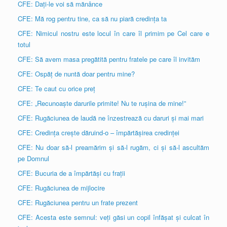
CFE: Dați-le voi să mănânce
CFE: Mă rog pentru tine, ca să nu piară credința ta
CFE: Nimicul nostru este locul în care îl primim pe Cel care e
totul
CFE: Să avem masa pregătită pentru fratele pe care îl invităm
CFE: Ospăț de nuntă doar pentru mine?
CFE: Te caut cu orice preț
CFE: „Recunoaște darurile primite! Nu te rușina de mine!”
CFE: Rugăciunea de laudă ne înzestrează cu daruri și mai mari
CFE: Credința crește dăruind-o – împărtășirea credinței
CFE: Nu doar să-l preamărim și să-l rugăm, ci și să-l ascultăm
pe Domnul
CFE: Bucuria de a împărtăși cu frații
CFE: Rugăciunea de mijlocire
CFE: Rugăciunea pentru un frate prezent
CFE: Acesta este semnul: veți găsi un copil înfășat și culcat în