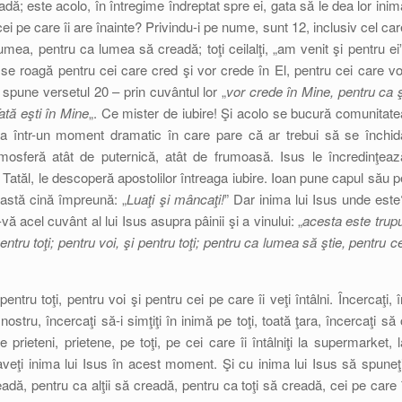
ă; este acolo, în întregime îndreptat spre ei, gata să le dea lor inim
cei pe care îi are înainte? Privindu-i pe nume, sunt 12, inclusiv cel car
 lumea, pentru ca lumea să creadă; toţi ceilalţi, „am venit şi pentru ei”
 se roagă pentru cei care cred şi vor crede în El, pentru cei care vo
 spune versetul 20 – prin cuvântul lor „
vor crede în Mine, pentru ca ş
ată eşti în Mine
„. Ce mister de iubire! Şi acolo se bucură comunitate
u ea într-un moment dramatic în care pare că ar trebui să se închid
osferă atât de puternică, atât de frumoasă. Isus le încredinţeaz
 Tatăl, le descoperă apostolilor întreaga iubire. Ioan pune capul său p
ceastă cină împreună: „
Luaţi şi mâncaţi!
” Dar inima lui Isus unde este
vă acel cuvânt al lui Isus asupra pâinii şi a vinului: „
acesta este trupu
ru toţi; pentru voi, şi pentru toţi; pentru ca lumea să ştie, pentru ce
ntru toţi, pentru voi şi pentru cei pe care îi veţi întâlni. Încercaţi, î
stru, încercaţi să-i simţiţi în inimă pe toţi, toată ţara, încercaţi să 
pe prieteni, prietene, pe toţi, pe cei care îi întâlniţi la supermarket, l
ă aveţi inima lui Isus în acest moment. Şi cu inima lui Isus să spuneţi
dă, pentru ca alţii să creadă, pentru ca toţi să creadă, cei pe care î