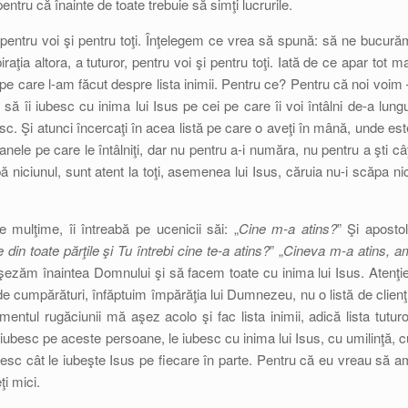
pentru că înainte de toate trebuie să simţi lucrurile.
: pentru voi şi pentru toţi. Înţelegem ce vrea să spună: să ne bucură
aţia altora, a tuturor, pentru voi şi pentru toţi. Iată de ce apar tot ma
s pe care l-am făcut despre lista inimii. Pentru ce? Pentru că noi voim 
ă îi iubesc cu inima lui Isus pe cei pe care îi voi întâlni de-a lungu
besc. Şi atunci încercaţi în acea listă pe care o aveţi în mână, unde est
oanele pe care le întâlniţi, dar nu pentru a-i număra, nu pentru a şti câţ
pă niciunul, sunt atent la toţi, asemenea lui Isus, căruia nu-i scăpa nic
 mulţime, îi întreabă pe ucenicii săi: „
Cine m-a atins?
” Şi apostoli
in toate părţile şi Tu întrebi cine te-a atins?
” „
Cineva m-a atins, a
şezăm înaintea Domnului şi să facem toate cu inima lui Isus. Atenţie
e cumpărături, înfăptuim împărăţia lui Dumnezeu, nu o listă de clienţi
tul rugăciunii mă aşez acolo şi fac lista inimii, adică lista tuturo
 iubesc pe aceste persoane, le iubesc cu inima lui Isus, cu umilinţă, c
esc cât le iubeşte Isus pe fiecare în parte. Pentru că eu vreau să a
ţi mici.