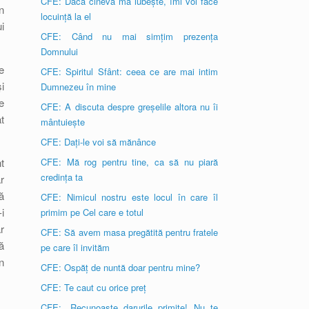
CFE: Dacă cineva mă iubește, îmi voi face
n
locuință la el
i
CFE: Când nu mai simțim prezența
Domnului
e
CFE: Spiritul Sfânt: ceea ce are mai intim
i
Dumnezeu în mine
e
CFE: A discuta despre greșelile altora nu îi
t
mântuiește
CFE: Dați-le voi să mănânce
t
CFE: Mă rog pentru tine, ca să nu piară
credința ta
r
ă
CFE: Nimicul nostru este locul în care îl
i
primim pe Cel care e totul
r
CFE: Să avem masa pregătită pentru fratele
ă
pe care îl invităm
n
CFE: Ospăț de nuntă doar pentru mine?
CFE: Te caut cu orice preț
CFE: „Recunoaște darurile primite! Nu te