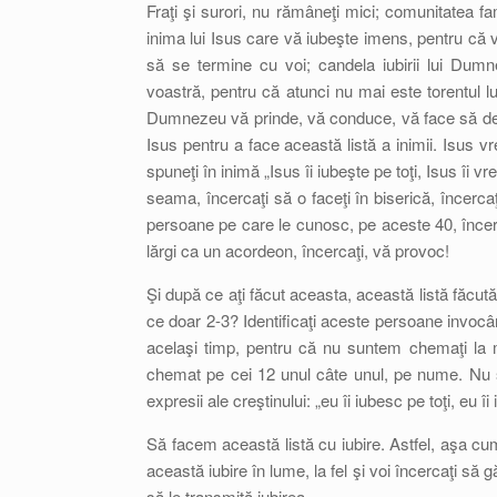
Fraţi şi surori, nu rămâneţi mici; comunitatea f
inima lui Isus care vă iubeşte imens, pentru că 
să se termine cu voi; candela iubirii lui Dumne
voastră, pentru că atunci nu mai este torentul l
Dumnezeu vă prinde, vă conduce, vă face să deveni
Isus pentru a face această listă a inimii. Isus vr
spuneţi în inimă „Isus îi iubeşte pe toţi, Isus îi vr
seama, încercaţi să o faceţi în biserică, încerc
persoane pe care le cunosc, pe aceste 40, încerc
lărgi ca un acordeon, încercaţi, vă provoc!
Şi după ce aţi făcut aceasta, această listă făcută
ce doar 2-3? Identificaţi aceste persoane invocând
acelaşi timp, pentru că nu suntem chemaţi la mo
chemat pe cei 12 unul câte unul, pe nume. Nu 
expresii ale creştinului: „eu îi iubesc pe toţi, eu 
Să facem această listă cu iubire. Astfel, aşa cum
această iubire în lume, la fel şi voi încercaţi s
să le transmită iubirea.