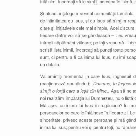
întâlnim. Încercaţi să le simţiţi acestea în inimă, 
Şi atunci înţelegem sensul comunităţii familiale
de intimitatea cu Isus, şi cu Isus să simţim respir
clare şi iniţiativele cele mai simple. Acel discur
fiecare dintre voi să se gândească – : eu vreau s
întregii săptămâni viitoare; pe toţi vreau să-i iu
scrisă lista inimii, încercaţi să puneţi toate pers
sunt, ci pentru a fi ca inima lui Isus, nu îmi sca
un detaliu.
Vă amintiţi momentul în care Isus, înghesuit de
reacţionează spunându-i: „
Doamne, te înghesuie d
simţit o forţă care a ieşit din Mine
„. Aşa să ne a
noi realizăm împărăţia lui Dumnezeu, nu o listă d
Mă aşez cu inima lui Isus în rugăciune? În momen
persoanelor pe care le întâlnesc în fiecare zi. Le
sinceritate, privesc aceste persoane şi mă gând
inima lui Isus; pentru voi şi pentru toţi, nu rămâne