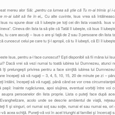
sat mereu alor Săi: „
pentru ca lumea să ştie că Tu m-ai trimis şi i-a
e m-ai iubit să fie în ei
„. Cu alte cuvinte, Isus vrea să întâlneasc
 Isus nu spune doar că îi iubeşte pe toţi cei din lista voastră. Isus v
neva”. Cineva din lista ta să ştie că Tatăl îl iubeşte, că Isus îl iubeşte
tu, tu care asculţi – Isus o are şi faţă de 2 sau 3 persoane din lista ta
cunoscut celui pe care tu ţi-l apropii, că tu îl iubeşti, că El îl iubeşte
e este Isus, pentru a-l face cunoscut? Eşti disponibil să fii mâna lui Isu
lui? Dacă vrei să vezi numai tu toată iubirea lui Dumnezeu, atunci n
 îţi prelungeşti privirea pentru a face simţită iubirea lui Dumnezeu
ane începeţi să vă rugaţi – 3, 4, 5, 10, 15, 20 de minute pe zi – pân
eţi întâlni, începeţi să vă rugaţi, până când se vor crea circumstanţel
ă paşii: înainte rugăciunea, apoi slujirea, eventual vorbiţi între voi c
vă asupra persoanelor din lista proprie. Lista o puteţi face după ace
Evanghelizare, acolo unde se descrie ambientul de viaţă, reţeau
uteţi fi şi singuri, ori numai soţ sau soţie, numai el sau numai ea, ori 
ă acea schiţă. Puneţi-vă voi în acel triunghi al familiei şi încercaţi s