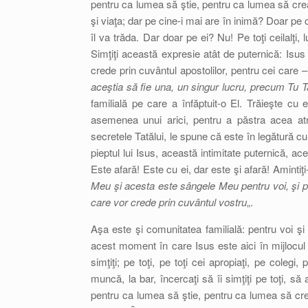
pentru ca lumea să ştie, pentru ca lumea să cread
şi viaţa; dar pe cine-i mai are în inimă? Doar pe 
îl va trăda. Dar doar pe ei? Nu! Pe toţi ceilalţi,
Simţiţi această expresie atât de puternică: Isus
crede prin cuvântul apostolilor, pentru cei care –
aceştia să fie una, un singur lucru, precum Tu T
familială pe care a înfăptuit-o El. Trăieşte c
asemenea unui arici, pentru a păstra acea atm
secretele Tatălui, le spune că este în legătură cu
pieptul lui Isus, această intimitate puternică, a
Este afară! Este cu ei, dar este şi afară! Amintiţi-
Meu şi acesta este sângele Meu pentru voi, şi pent
care vor crede prin cuvântul vostru
„.
Aşa este şi comunitatea familială: pentru voi şi pe
acest moment în care Isus este aici în mijlocul no
simţiţi; pe toţi, pe toţi cei apropiaţi, pe colegi, 
muncă, la bar, încercaţi să îi simţiţi pe toţi, s
pentru ca lumea să ştie, pentru ca lumea să crea