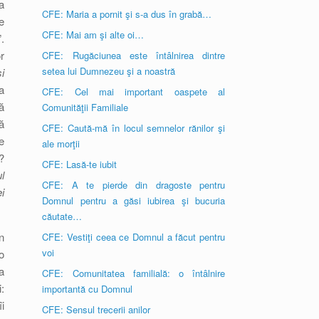
a
CFE: Maria a pornit şi s-a dus în grabă…
e
CFE: Mai am şi alte oi…
.
r
CFE: Rugăciunea este întâlnirea dintre
setea lui Dumnezeu şi a noastră
i
a
CFE: Cel mai important oaspete al
ă
Comunităţii Familiale
ă
CFE: Caută-mă în locul semnelor rănilor şi
e
ale morţii
?
CFE: Lasă-te iubit
l
CFE: A te pierde din dragoste pentru
i
Domnul pentru a găsi iubirea şi bucuria
căutate…
n
CFE: Vestiţi ceea ce Domnul a făcut pentru
voi
o
a
CFE: Comunitatea familială: o întâlnire
:
importantă cu Domnul
i
CFE: Sensul trecerii anilor