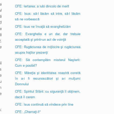
a
CFE: Iertarea: a iubi dincolo de merit
l
CFE: Isus: să-l lăsăm să intre, să-l lăsăm
ă
să ne vorbească
3
CFE: Isus ne învaţă să evanghelizăm
a
CFE: Evanghelia e un dar, dar trebuie
ă
acceptată şi printr-un act de voinţă
,
e
CFE: Rugăciunea de mijlocire şi rugăciunea
asupra fraţilor prezenţi
CFE: Să contemplăm misterul Naşterii:
i
Cum e posibil?
s
CFE: Măreţia şi identitatea noastră constă
e
în a-i fi recunoscători şi a-i mulţumi
u
Domnului
m
CFE: Spiritul Sfânt: cu siguranţă îl obţinem,
e
dacă îl cerem
CFE: Isus continuă să vindece prin tine
:
CFE: „Chemaţi-l!”