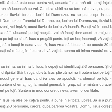
amilială dacă este doar pentru voi, aceasta înseamnă că nu aţi înţele
vrea să iubească cu voi. Candela iubirii nu se termină cu voi, nu poat
zeu, fluviul, torentul iubirii lui Dumnezeu nu se poate opri la cas
ui Dumnezeu. Torentul lui Dumnezeu, iubirea lui Dumnezeu, fluviul lu
ţi voi înşivă; acest fluviu de iubire vă inundă. Puneţi-vă în locul lu
ea să îi iubească pe toţi aceştia; voi să faceţi doar acest exerciţiu: s
ea pe toţi cu sine”. Isus a pregătit pentru toţi un loc; încercaţi, vă veţi 
aţi să o faceţi în casa voastră, Isus vrea să iubească pe aceste 30 d
aţi să o faceţi în fiecare zi, vă veţi da seama că inima voastră se v
 cu inima, cu inima lui Isus, începeţi să identificaţi 2-3 persoane. Şi d
 Spiritul Sfânt, rugându-vă. Isus ştie că noi nu îi putem iubi pe toţi î
dul general. Isus când i-a ales pe apostoli, i-a chemat pe toţi, i-
suntem chemaţi toţi la modul general, în grup, să terminăm cu acel
îi iert pe toţi”. Suntem în mod concret cineva, avem o identitate.
 Isus i-a ales pe câţiva pentru a pune în ei toată iubirea Sa şi a purt
ă găsiţi 2-3 persoane, cărora, după părerea voastră, Domnul Isus doreşt