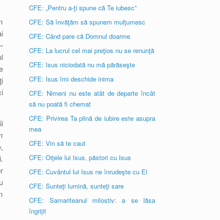
CFE: „Pentru a-ţi spune că Te iubesc”
m
CFE: Să învăţăm să spunem mulţumesc
i
CFE: Când pare că Domnul doarme
–
CFE: La lucrul cel mai preţios nu se renunţă
l
CFE: Isus niciodată nu mă părăseşte
e
CFE: Isus îmi deschide inima
i
i
CFE: Nimeni nu este atât de departe încât
să nu poată fi chemat
CFE: Privirea Ta plină de iubire este asupra
i
mea
m
CFE: Vin să te caut
,
CFE: Oiţele lui Isus, păstori cu Isus
.
r
CFE: Cuvântul lui Isus ne înrudeşte cu El
u
CFE: Sunteţi lumină, sunteţi sare
m
CFE: Samariteanul milostiv: a se lăsa
îngrijit