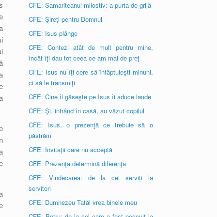
s
CFE: Samariteanul milostiv: a purta de grijă
e
CFE: Şireţi pentru Domnul
a
CFE: Isus plânge
i
CFE: Contezi atât de mult pentru mine,
i
încât îţi dau tot ceea ce am mai de preţ
ă
CFE: Isus nu îţi cere să înfăptuieşti minuni,
da
ci să le transmiţi
e
CFE: Cine îl găseşte pe Isus îi aduce laude
a
CFE: Şi, intrând în casă, au văzut copilul
CFE: Isus, o prezenţă ce trebuie să o
e
păstrăm
n
CFE: Invitaţii care nu acceptă
a
e
CFE: Prezenţa determină diferenţa
CFE: Vindecarea: de la cei serviți la
servitori
a
CFE: Dumnezeu Tatăl vrea binele meu
e
CFE: Petru: de la cel care a fost pescuit la