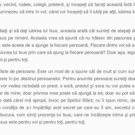
vecinii, rudele, colegii, prietenii, şi începeţi să faceţi această listă î
umnezeu să intre în voi; când voi începeţi să îi iubiţi pe alţii, iubirea lu
ătaţi şi să daţi iubirea lui Isus, aceasta arată cât sunteţi de ataşaţi d
Isus pe nimeni. Aceasta vrea să spună că nu trăiesc din pasiunea ş
Isus este aceea de a ajunge la fiecare persoană. Fiecare dintre voi să s
siunea lui Isus prin care să ajung la fiecare persoană? Doar aşa, lega
 şi pentru toţi.
 unei liste de persoane. Este un mod de a spune cât de mult şi cum sun
i, este în joc destinul persoanelor. Pentru anumite persoane sunteţi doa
 vor vedea niciodată un preot, o soră, preotul şi sora nu vor putea s
ar de mine, doar privirea mea poate să ajungă la ea; doar eu pot să-
 dată când mă apropii, invoc pe Spiritul Sfânt; nu îi spun nimic, da
condiţia de a-i împărtăşi acel secret pe care eu îl am, secretul c
bucura, vom simţi prezenţa lui Isus, care ne încălzeşte inima şi pri
sus este pentru voi şi pentru toţi, pentru toţi.