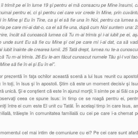
i trimit pe ei în lume 19 şi pentru ei mă consacru pe Mine însumi, c
numai pentru ei, ci şi pentru cei care vor crede în Mine, prin cuvântu
ti în Mine şi Eu în Tine, ca şi ei să fie una în Noi, pentru ca lumea s
oria pe care mi-ai dat-o, ca ei să fie una, după cum Noi suntem una: 2
nire, încât să cunoască lumea că Tu m-ai trimis şi i-ai iubit pe ei, aş
o unde sunt Eu să fie cu Mine şi cei pe care mi i-ai dat, ca să vad
i iubit înainte de crearea lumii. 25 Tată drept, lumea nu te-a cunoscut
ă Tu m-ai trimis. 26 Eu le-am făcut cunoscut numele Tău şi-l voi fac
ine să fie în ei şi Eu în ei”.
r prezentă în faţa ochilor această scenă a lui Isus reunit cu apostoli
 în toţi, în Isus şi în apostoli. Ştim că este un moment decisiv şi Isu
ă unică. Şi e conştient că este în ajunul morţii; îi simte pe ai Săi ca p
observaţi ceea ce spune Isus: în timp ce se roagă pentru ei, pentr
niţi între ei cum este El unit cu Tatăl. În acelaşi timp în care Isus, a
lială, trăieşte în comunitatea familială cu cei pe care i-a chemat p
în momentul cel mai intim de comuniune cu ei? Pe cei care sunt afară