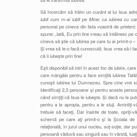
Să încercăm să trăim un cuvânt al lui Isus adre
iubit cum m-ai iubit pe Mine; ca iubirea cu car
personal pe cineva din lista voastră de prieteni:
spune: „Iată, Eu prin tine vreau să întâlnesc pe ci
cineva să ştie că iubirea pe care tu ai primit-o – 
Şi vrea să le-o facă cunoscută. Isus vrea să-i facă 
că îi iubeşte prin tine!
Eşti disponibil să intri în acest foc de iubire, car
care mângâie pentru a face simţită iubirea Tată
cunoşti iubirea lui Dumnezeu. Spre cine vrei să
Identificaţi 2,3 persoane şi pentru aceste perso
când simţiţi că Isus le iubeşte. Şi dacă nu le put
pentru a le apropia, pentru a le sluji. Amintiţi-v
trebuie să faceţi. Dar înainte de toate, opriţi-
schemă pe care aţi primit-o şi la Şcoala de 
relaţională, în jurul unui nucleu, soţ-soţie, dar p
persoană văduvă sau singură sau în vârstă, luaţi-v