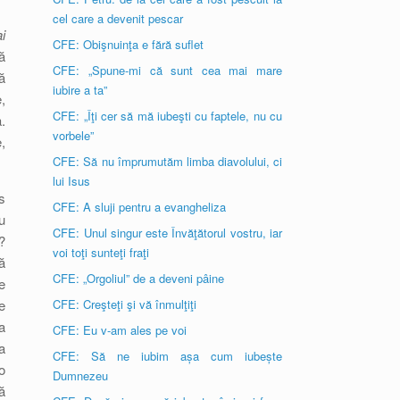
cel care a devenit pescar
i
CFE: Obişnuinţa e fără suflet
ă
CFE: „Spune-mi că sunt cea mai mare
ă
iubire a ta”
,
CFE: „Îţi cer să mă iubeşti cu faptele, nu cu
.
vorbele”
,
CFE: Să nu împrumutăm limba diavolului, ci
lui Isus
s
CFE: A sluji pentru a evangheliza
u
CFE: Unul singur este Învăţătorul vostru, iar
?
voi toţi sunteţi fraţi
ă
CFE: „Orgoliul” de a deveni pâine
e
e
CFE: Creşteţi şi vă înmulţiţi
a
CFE: Eu v-am ales pe voi
a
CFE: Să ne iubim așa cum iubește
o
Dumnezeu
ă