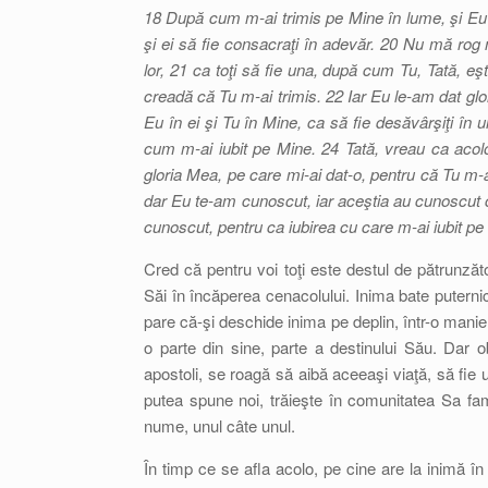
18 După cum m-ai trimis pe Mine în lume, şi Eu î
şi ei să fie consacraţi în adevăr. 20 Nu mă rog 
lor, 21 ca toţi să fie una, după cum Tu, Tată, eş
creadă că Tu m-ai trimis. 22 Iar Eu le-am dat gl
Eu în ei şi Tu în Mine, ca să fie desăvârşiţi în u
cum m-ai iubit pe Mine. 24 Tată, vreau ca acol
gloria Mea, pe care mi-ai dat-o, pentru că Tu m-a
dar Eu te-am cunoscut, iar aceştia au cunoscut c
cunoscut, pentru ca iubirea cu care m-ai iubit pe M
Cred că pentru voi toţi este destul de pătrunzăto
Săi în încăperea cenacolului. Inima bate puternic
pare că-şi deschide inima pe deplin, într-o manier
o parte din sine, parte a destinului Său. Dar 
apostoli, se roagă să aibă aceeaşi viaţă, să fie u
putea spune noi, trăieşte în comunitatea Sa fami
nume, unul câte unul.
În timp ce se afla acolo, pe cine are la inimă 