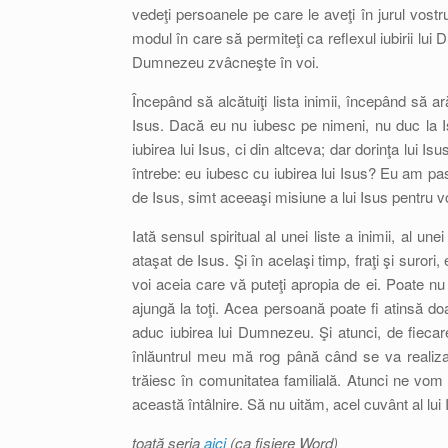
vedeţi persoanele pe care le aveţi în jurul vostru: 
modul în care să permiteţi ca reflexul iubirii lui D
Dumnezeu zvâcneşte în voi.
Începând să alcătuiţi lista inimii, începând să ar
Isus. Dacă eu nu iubesc pe nimeni, nu duc la 
iubirea lui Isus, ci din altceva; dar dorinţa lui 
întrebe: eu iubesc cu iubirea lui Isus? Eu am pa
de Isus, simt aceeaşi misiune a lui Isus pentru voi
Iată sensul spiritual al unei liste a inimii, al
ataşat de Isus. Şi în acelaşi timp, fraţi şi suror
voi aceia care vă puteţi apropia de ei. Poate nu
ajungă la toţi. Acea persoană poate fi atinsă do
aduc iubirea lui Dumnezeu. Şi atunci, de fiecare
înlăuntrul meu mă rog până când se va realiza 
trăiesc în comunitatea familială. Atunci ne vom 
această întâlnire. Să nu uităm, acel cuvânt al lui I
toată seria
aici
(ca fişiere Word)