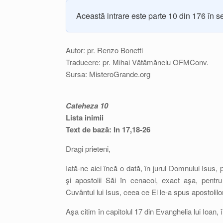
Această intrare este parte 10 din 176 în s
Autor: pr. Renzo Bonetti
Traducere: pr. Mihai Vătămănelu OFMConv.
Sursa: MisteroGrande.org
Cateheza 10
Lista inimii
Text de bază: In 17,18-26
Dragi prieteni,
Iată-ne aici încă o dată, în jurul Domnului Isus,
şi apostolii Săi în cenacol, exact aşa, pent
Cuvântul lui Isus, ceea ce El le-a spus apostolilo
Aşa citim în capitolul 17 din Evanghelia lui Ioan,