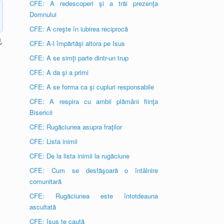
CFE: A redescoperi şi a trăi prezenţa
Domnului
CFE: A creşte în iubirea reciprocă
CFE: A-l împărtăşi altora pe Isus
CFE: A se simţi parte dintr-un trup
CFE: A da şi a primi
CFE: A se forma ca şi cupluri responsabile
CFE: A respira cu ambii plămâni fiinţa
Bisericii
CFE: Rugăciunea asupra fraţilor
CFE: Lista inimii
CFE: De la lista inimii la rugăciune
CFE: Cum se desfăşoară o întâlnire
comunitară
CFE: Rugăciunea este întotdeauna
ascultată
CFE: Isus te caută