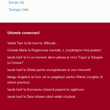
Ştiinţă
(12)
Teologie
(194)
Ultimele comentarii
Vasile Taut
la
De luna ta, Măicuţă…
Corlade Maria
la
Rugăciunea mentală, o „împărtăşire între prieteni”
Iacob Iosif
la
În ce moment devin pâinea și vinul Trupul și Sângele
lui Cristos?
Iacob Iosif
la
Ghidul pentru evanghelizare al unui introvertit
Neagu Angelica
la
Cum să te pregătești pentru Sfânta Liturghie (5
sfaturi practice)
Iacob Iosif
la
Dumnezeu cheamă poporul la rugăciune
Iacob Iosif
la
Data viitoare când vedeți că plouă