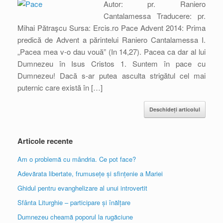
Autor: pr. Raniero
Cantalamessa Traducere: pr.
Mihai Pătraşcu Sursa: Ercis.ro Pace Advent 2014: Prima
predică de Advent a părintelui Raniero Cantalamessa I.
„Pacea mea v-o dau vouă” (In 14,27). Pacea ca dar al lui
Dumnezeu în Isus Cristos 1. Suntem în pace cu
Dumnezeu! Dacă s-ar putea asculta strigătul cel mai
puternic care există în […]
Deschideți articolul
Articole recente
Am o problemă cu mândria. Ce pot face?
Adevărata libertate, frumusețe și sfințenie a Mariei
Ghidul pentru evanghelizare al unui introvertit
Sfânta Liturghie – participare și înălțare
Dumnezeu cheamă poporul la rugăciune