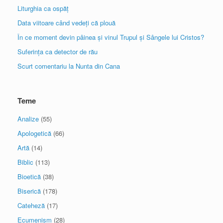
Liturghia ca ospăț
Data viitoare când vedeți că plouă
În ce moment devin pâinea și vinul Trupul și Sângele lui Cristos?
Suferința ca detector de rău
Scurt comentariu la Nunta din Cana
Teme
Analize
(55)
Apologetică
(66)
Artă
(14)
Biblic
(113)
Bioetică
(38)
Biserică
(178)
Cateheză
(17)
Ecumenism
(28)