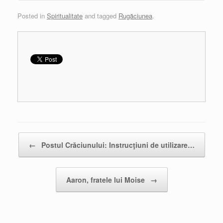
Posted in
Spiritualitate
and tagged
Rugăciunea
.
Post navigation
←
Postul Crăciunului: Instrucţiuni de utilizare…
Aaron, fratele lui Moise
→