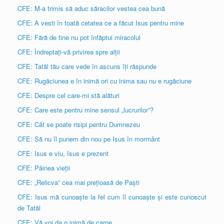
CFE: M-a trimis să aduc săracilor vestea cea bună
CFE: A vesti în toată cetatea ce a făcut Isus pentru mine
CFE: Fără de tine nu pot înfăptui miracolul
CFE: Îndreptați-vă privirea spre alții
CFE: Tatăl tău care vede în ascuns îți răspunde
CFE: Rugăciunea e în inimă ori cu inima sau nu e rugăciune
CFE: Despre cel care-mi stă alături
CFE: Care este pentru mine sensul „lucrurilor”?
CFE: Cât se poate risipi pentru Dumnezeu
CFE: Să nu îl punem din nou pe Isus în mormânt
CFE: Isus e viu, Isus e prezent
CFE: Pâinea vieții
CFE: „Relicva” cea mai prețioasă de Paști
CFE: Isus mă cunoaște la fel cum îl cunoaște și este cunoscut
de Tatăl
CFE: Vă voi da o inimă de carne