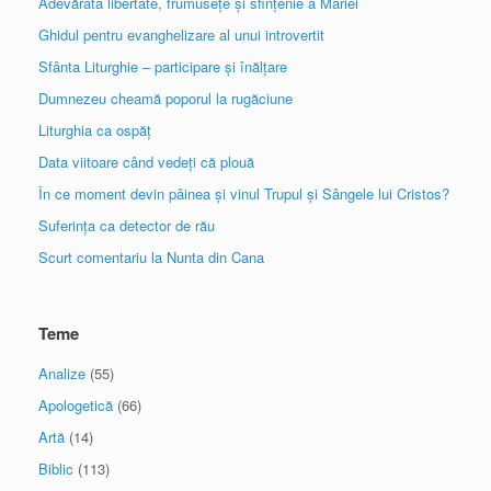
Adevărata libertate, frumusețe și sfințenie a Mariei
Ghidul pentru evanghelizare al unui introvertit
Sfânta Liturghie – participare și înălțare
Dumnezeu cheamă poporul la rugăciune
Liturghia ca ospăț
Data viitoare când vedeți că plouă
În ce moment devin pâinea și vinul Trupul și Sângele lui Cristos?
Suferința ca detector de rău
Scurt comentariu la Nunta din Cana
Teme
Analize
(55)
Apologetică
(66)
Artă
(14)
Biblic
(113)