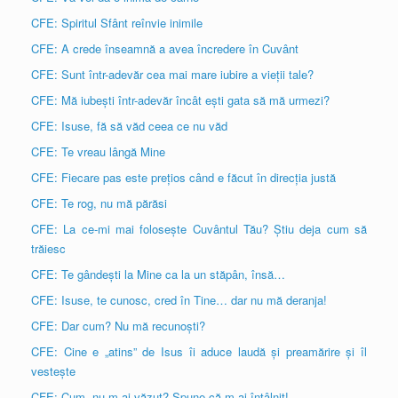
CFE: Spiritul Sfânt reînvie inimile
CFE: A crede înseamnă a avea încredere în Cuvânt
CFE: Sunt într-adevăr cea mai mare iubire a vieții tale?
CFE: Mă iubești într-adevăr încât ești gata să mă urmezi?
CFE: Isuse, fă să văd ceea ce nu văd
CFE: Te vreau lângă Mine
CFE: Fiecare pas este prețios când e făcut în direcția justă
CFE: Te rog, nu mă părăsi
CFE: La ce-mi mai folosește Cuvântul Tău? Știu deja cum să
trăiesc
CFE: Te gândești la Mine ca la un stăpân, însă…
CFE: Isuse, te cunosc, cred în Tine… dar nu mă deranja!
CFE: Dar cum? Nu mă recunoști?
CFE: Cine e „atins” de Isus îi aduce laudă și preamărire și îl
vestește
CFE: Cum, nu m-ai văzut? Spune că m-ai întâlnit!