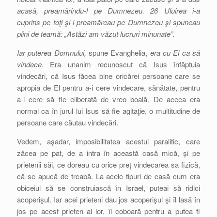
acasă, preamărindu-l pe Dumnezeu. 26 Uluirea i-a
cuprins pe toţi şi-l preamăreau pe Dumnezeu şi spuneau
plini de teamă: „Astăzi am văzut lucruri minunate”.
Iar puterea Domnului,
spune Evanghelia,
era cu El ca să
vindece
. Era unanim recunoscut că Isus înfăptuia
vindecări, că Isus făcea bine oricărei persoane care se
apropia de El pentru a-i cere vindecare, sănătate, pentru
a-i cere să fie eliberată de vreo boală. De aceea era
normal ca în jurul lui Isus să fie agitaţie, o multitudine de
persoane care căutau vindecări.
Vedem, aşadar, imposibilitatea acestui paralitic, care
zăcea pe pat, de a intra în această casă mică, şi pe
prietenii săi, ce doreau cu orice preţ vindecarea sa fizică,
că se apucă de treabă. La acele tipuri de casă cum era
obiceiul să se construiască în Israel, puteai să ridici
acoperişul. Iar acei prieteni dau jos acoperişul şi îl lasă în
jos pe acest prieten al lor, îl coboară pentru a putea fi