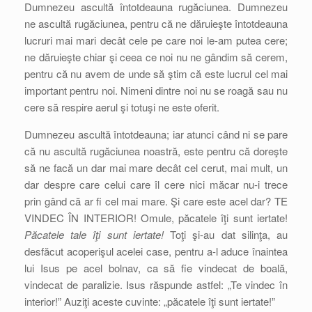
Dumnezeu ascultă întotdeauna rugăciunea. Dumnezeu
ne ascultă rugăciunea, pentru că ne dăruieşte întotdeauna
lucruri mai mari decât cele pe care noi le-am putea cere;
ne dăruieşte chiar şi ceea ce noi nu ne gândim să cerem,
pentru că nu avem de unde să ştim că este lucrul cel mai
important pentru noi. Nimeni dintre noi nu se roagă sau nu
cere să respire aerul şi totuşi ne este oferit.
Dumnezeu ascultă întotdeauna; iar atunci când ni se pare
că nu ascultă rugăciunea noastră, este pentru că doreşte
să ne facă un dar mai mare decât cel cerut, mai mult, un
dar despre care celui care îl cere nici măcar nu-i trece
prin gând că ar fi cel mai mare. Şi care este acel dar? TE
VINDEC ÎN INTERIOR! Omule, păcatele îţi sunt iertate!
Păcatele tale îţi sunt iertate!
Toţi şi-au dat silinţa, au
desfăcut acoperişul acelei case, pentru a-l aduce înaintea
lui Isus pe acel bolnav, ca să fie vindecat de boală,
vindecat de paralizie. Isus răspunde astfel: „Te vindec în
interior!” Auziţi aceste cuvinte: „păcatele îţi sunt iertate!”