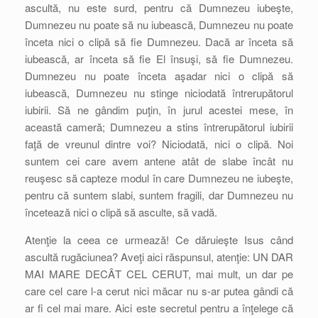
ascultă, nu este surd, pentru că Dumnezeu iubeşte,
Dumnezeu nu poate să nu iubească, Dumnezeu nu poate
înceta nici o clipă să fie Dumnezeu. Dacă ar înceta să
iubească, ar înceta să fie El însuşi, să fie Dumnezeu.
Dumnezeu nu poate înceta aşadar nici o clipă să
iubească, Dumnezeu nu stinge niciodată întrerupătorul
iubirii. Să ne gândim puţin, în jurul acestei mese, în
această cameră; Dumnezeu a stins întrerupătorul iubirii
faţă de vreunul dintre voi? Niciodată, nici o clipă. Noi
suntem cei care avem antene atât de slabe încât nu
reuşesc să capteze modul în care Dumnezeu ne iubeşte,
pentru că suntem slabi, suntem fragili, dar Dumnezeu nu
încetează nici o clipă să asculte, să vadă.
Atenţie la ceea ce urmează! Ce dăruieşte Isus când
ascultă rugăciunea? Aveţi aici răspunsul, atenţie: UN DAR
MAI MARE DECÂT CEL CERUT, mai mult, un dar pe
care cel care l-a cerut nici măcar nu s-ar putea gândi că
ar fi cel mai mare. Aici este secretul pentru a înţelege că