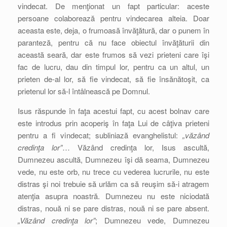
vindecat. De menţionat un fapt particular: aceste
persoane colaborează pentru vindecarea alteia. Doar
aceasta este, deja, o frumoasă învăţătură, dar o punem în
paranteză, pentru că nu face obiectul învăţăturii din
această seară, dar este frumos să vezi prieteni care îşi
fac de lucru, dau din timpul lor, pentru ca un altul, un
prieten de-al lor, să fie vindecat, să fie însănătoşit, ca
prietenul lor să-l întâlnească pe Domnul.
Isus răspunde în faţa acestui fapt, cu acest bolnav care
este introdus prin acoperiş în faţa Lui de câţiva prieteni
pentru a fi vindecat; subliniază evanghelistul:
„văzând
credinţa lor”
… Văzând credinţa lor, Isus ascultă,
Dumnezeu ascultă, Dumnezeu îşi dă seama, Dumnezeu
vede, nu este orb, nu trece cu vederea lucrurile, nu este
distras şi noi trebuie să urlăm ca să reuşim să-i atragem
atenţia asupra noastră. Dumnezeu nu este niciodată
distras, nouă ni se pare distras, nouă ni se pare absent.
„Văzând credinţa lor”
; Dumnezeu vede, Dumnezeu