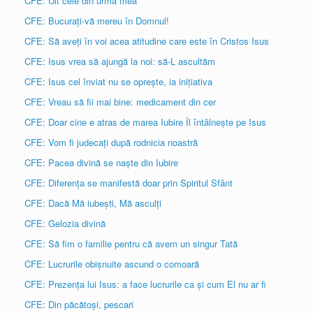
CFE: Uit cele din urma mea
CFE: Bucurați-vă mereu în Domnul!
CFE: Să aveți în voi acea atitudine care este în Cristos Isus
CFE: Isus vrea să ajungă la noi: să-L ascultăm
CFE: Isus cel înviat nu se oprește, ia inițiativa
CFE: Vreau să fii mai bine: medicament din cer
CFE: Doar cine e atras de marea Iubire Îl întâlnește pe Isus
CFE: Vom fi judecați după rodnicia noastră
CFE: Pacea divină se naște din Iubire
CFE: Diferența se manifestă doar prin Spiritul Sfânt
CFE: Dacă Mă iubești, Mă asculți
CFE: Gelozia divină
CFE: Să fim o familie pentru că avem un singur Tată
CFE: Lucrurile obișnuite ascund o comoară
CFE: Prezența lui Isus: a face lucrurile ca și cum El nu ar fi
CFE: Din păcătoși, pescari