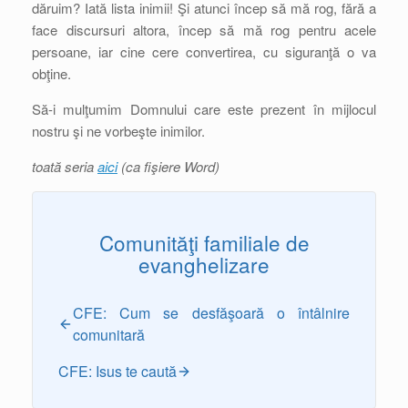
dăruim? Iată lista inimii! Şi atunci încep să mă rog, fără a
face discursuri altora, încep să mă rog pentru acele
persoane, iar cine cere convertirea, cu siguranţă o va
obţine.
Să-i mulţumim Domnului care este prezent în mijlocul
nostru şi ne vorbeşte inimilor.
toată seria
aici
(ca fişiere Word)
Comunităţi familiale de
evanghelizare
CFE: Cum se desfăşoară o întâlnire
comunitară
CFE: Isus te caută