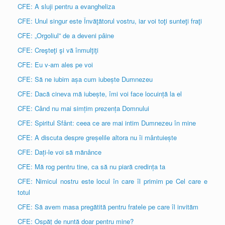
CFE: A sluji pentru a evangheliza
CFE: Unul singur este Învăţătorul vostru, iar voi toţi sunteţi fraţi
CFE: „Orgoliul” de a deveni pâine
CFE: Creşteţi şi vă înmulţiţi
CFE: Eu v-am ales pe voi
CFE: Să ne iubim așa cum iubește Dumnezeu
CFE: Dacă cineva mă iubește, îmi voi face locuință la el
CFE: Când nu mai simțim prezența Domnului
CFE: Spiritul Sfânt: ceea ce are mai intim Dumnezeu în mine
CFE: A discuta despre greșelile altora nu îi mântuiește
CFE: Dați-le voi să mănânce
CFE: Mă rog pentru tine, ca să nu piară credința ta
CFE: Nimicul nostru este locul în care îl primim pe Cel care e
totul
CFE: Să avem masa pregătită pentru fratele pe care îl invităm
CFE: Ospăț de nuntă doar pentru mine?