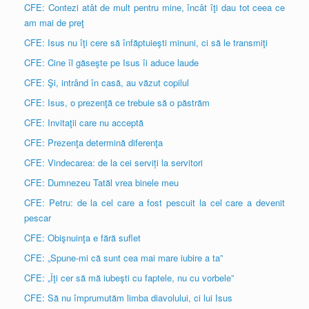
CFE: Contezi atât de mult pentru mine, încât îţi dau tot ceea ce
am mai de preţ
CFE: Isus nu îţi cere să înfăptuieşti minuni, ci să le transmiţi
CFE: Cine îl găseşte pe Isus îi aduce laude
CFE: Şi, intrând în casă, au văzut copilul
CFE: Isus, o prezenţă ce trebuie să o păstrăm
CFE: Invitaţii care nu acceptă
CFE: Prezenţa determină diferenţa
CFE: Vindecarea: de la cei serviți la servitori
CFE: Dumnezeu Tatăl vrea binele meu
CFE: Petru: de la cel care a fost pescuit la cel care a devenit
pescar
CFE: Obişnuinţa e fără suflet
CFE: „Spune-mi că sunt cea mai mare iubire a ta”
CFE: „Îţi cer să mă iubeşti cu faptele, nu cu vorbele”
CFE: Să nu împrumutăm limba diavolului, ci lui Isus