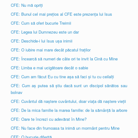
CFE: Nu mă opriți
CFE: Bunul cel mai prețios al CFE este prezența lui Isus
CFE: Cum să oferi bucurie Treimii
CFE: Legea lui Dumnezeu este un dar
CFE: Deschide-i lui Isus ușa inimii
CFE: O iubire mai mare decât păcatul fraților
CFE: Încearcă să numeri de câte ori te invit la Cină cu Mine
CFE: Limba e mai ucigătoare decât o sabie
CFE: Cum am făcut Eu cu tine așa să faci și tu cu ceilalți
CFE: Cum aș putea să știu dacă sunt un discipol sănătos sau
bolnav
CFE: Cuvântul dă naștere cuvântului, doar viața dă naștere vieții
CFE: De la mica familie la marea familie: de la sămânță la arbore
CFE: Oare te încrezi cu adevărat în Mine?
CFE: Nu face din frumoasa ta inimă un mormânt pentru Mine
CFE: O bucurie diferită