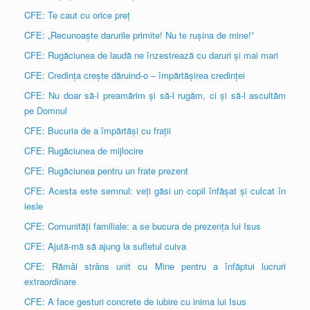
CFE: Te caut cu orice preț
CFE: „Recunoaște darurile primite! Nu te rușina de mine!”
CFE: Rugăciunea de laudă ne înzestrează cu daruri și mai mari
CFE: Credința crește dăruind-o – împărtășirea credinței
CFE: Nu doar să-l preamărim și să-l rugăm, ci și să-l ascultăm
pe Domnul
CFE: Bucuria de a împărtăși cu frații
CFE: Rugăciunea de mijlocire
CFE: Rugăciunea pentru un frate prezent
CFE: Acesta este semnul: veți găsi un copil înfășat și culcat în
iesle
CFE: Comunități familiale: a se bucura de prezența lui Isus
CFE: Ajută-mă să ajung la sufletul cuiva
CFE: Rămâi strâns unit cu Mine pentru a înfăptui lucruri
extraordinare
CFE: A face gesturi concrete de iubire cu inima lui Isus