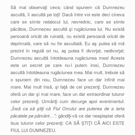
Să mai observaţi ceva; când spunem că Dumnezeu
ascultă, îi ascultă pe toţi! Dacă între voi este deci cineva
care se simte nelalocul lui, nevrednic, care se simte
păcătos, Dumnezeu ascultă şi rugăciunea lui. Nu există
persoană oricât de ruinată, nu există persoană oricât de
deprimată, care să nu fie ascultată. Eu aş putea să mă
prezint în regulă ori nu, aş putea fi divorţat, nedivorţat;
Dumnezeu ascultă întotdeauna rugăciunea mea! Acesta
este un secret pe care nu-l putem irosi, Dumnezeu
ascultă întotdeauna rugăciunea mea. Mai mult, trebuie să
o spunem din nou, Dumnezeu face un dar infinit mai
mare. Mai mult însă, şi faţă de cei prezenţi, Dumnezeu
oferă un dar şi mai mare, face un dar extraordinar tuturor
celor prezenţi. Urmăriţi cum decurge apoi evenimentul:
„
Însă ca să ştiţi că Fiul Omului are puterea de a ierta
păcatele pe pământ…”;
gândiţi-vă ce dar neaşteptat oferă
Isus tuturor celor prezenţi: CA SĂ ŞTIŢI CĂ AICI ESTE
FIUL LUI DUMNEZEU.