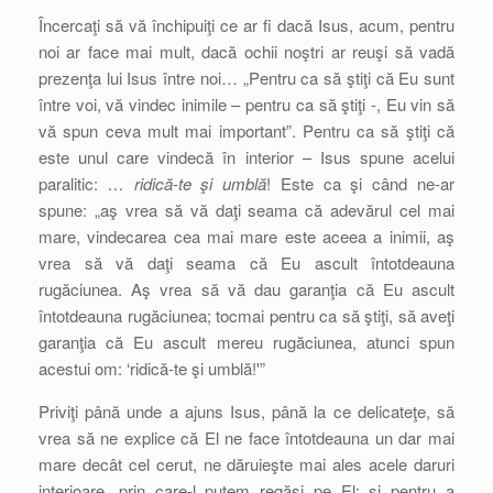
Încercaţi să vă închipuiţi ce ar fi dacă Isus, acum, pentru
noi ar face mai mult, dacă ochii noştri ar reuşi să vadă
prezenţa lui Isus între noi… „Pentru ca să ştiţi că Eu sunt
între voi, vă vindec inimile – pentru ca să ştiţi -, Eu vin să
vă spun ceva mult mai important”. Pentru ca să ştiţi că
este unul care vindecă în interior – Isus spune acelui
paralitic:
… ridică-te şi umblă
! Este ca şi când ne-ar
spune: „aş vrea să vă daţi seama că adevărul cel mai
mare, vindecarea cea mai mare este aceea a inimii, aş
vrea să vă daţi seama că Eu ascult întotdeauna
rugăciunea. Aş vrea să vă dau garanţia că Eu ascult
întotdeauna rugăciunea; tocmai pentru ca să ştiţi, să aveţi
garanţia că Eu ascult mereu rugăciunea, atunci spun
acestui om: ‘ridică-te şi umblă!'”
Priviţi până unde a ajuns Isus, până la ce delicateţe, să
vrea să ne explice că El ne face întotdeauna un dar mai
mare decât cel cerut, ne dăruieşte mai ales acele daruri
interioare, prin care-l putem regăsi pe El; şi pentru a