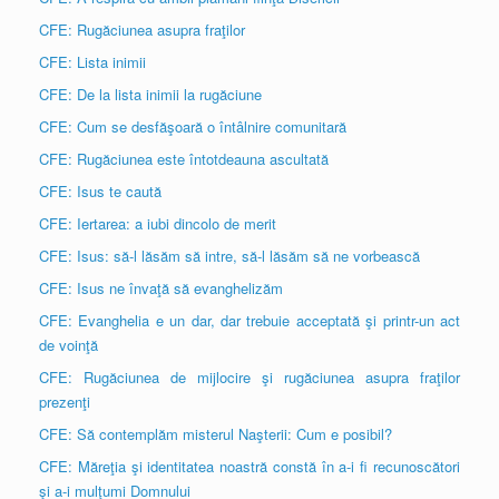
CFE: Rugăciunea asupra fraţilor
CFE: Lista inimii
CFE: De la lista inimii la rugăciune
CFE: Cum se desfăşoară o întâlnire comunitară
CFE: Rugăciunea este întotdeauna ascultată
CFE: Isus te caută
CFE: Iertarea: a iubi dincolo de merit
CFE: Isus: să-l lăsăm să intre, să-l lăsăm să ne vorbească
CFE: Isus ne învaţă să evanghelizăm
CFE: Evanghelia e un dar, dar trebuie acceptată şi printr-un act
de voinţă
CFE: Rugăciunea de mijlocire şi rugăciunea asupra fraţilor
prezenţi
CFE: Să contemplăm misterul Naşterii: Cum e posibil?
CFE: Măreţia şi identitatea noastră constă în a-i fi recunoscători
şi a-i mulţumi Domnului