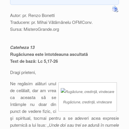
Autor: pr. Renzo Bonetti
Traducere: pr. Mihai Vătămănelu OFMConv.
Sursa: MisteroGrande.org
Cateheza 13
Rugăciunea este întotdeauna ascultată
Text de bază: Lc 5,17-26
Dragi prieteni,
Ne regăsim alături unul
de celălalt, dar am vrea
ca aceasta să se
Rugăciune, credinţă, vindecare
întâmple nu doar din
punct de vedere fizic, ci
şi spiritual, tocmai pentru a se adeveri acea expresie
puternică a lui Isus:
„Unde doi sau trei se adună în numele