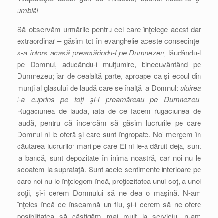
umblă!
Să observăm urmările pentru cel care înţelege acest dar
extraordinar – găsim tot în evanghelie aceste consecinţe:
s-a întors acasă preamărindu-l pe Dumnezeu
, lăudându-l
pe Domnul, aducându-i mulţumire, binecuvântând pe
Dumnezeu; iar de cealaltă parte, aproape ca şi ecoul din
munţi al glasului de laudă care se înalţă la Domnul:
uluirea
i-a cuprins pe toţi şi-l preamăreau pe Dumnezeu
.
Rugăciunea de laudă, iată de ce facem rugăciunea de
laudă, pentru că încercăm să găsim lucrurile pe care
Domnul ni le oferă şi care sunt îngropate. Noi mergem în
căutarea lucrurilor mari pe care El ni le-a dăruit deja, sunt
la bancă, sunt depozitate în inima noastră, dar noi nu le
scoatem la suprafaţă. Sunt acele sentimente interioare pe
care noi nu le înţelegem încă, preţiozitatea unui soţ, a unei
soţii, şi-i cerem Domnului să ne dea o maşină. N-am
înţeles încă ce înseamnă un fiu, şi-i cerem să ne ofere
posibilitatea să câştigăm mai mult la serviciu, n-am