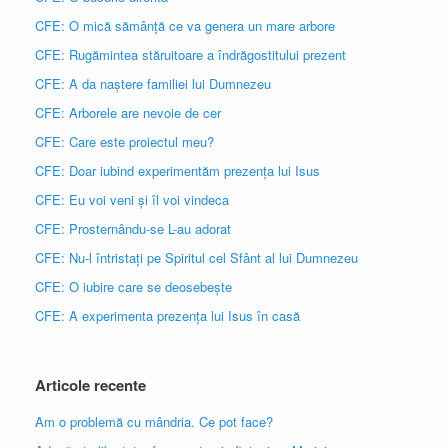
CFE: O mică sămânță ce va genera un mare arbore
CFE: Rugămintea stăruitoare a îndrăgostitului prezent
CFE: A da naștere familiei lui Dumnezeu
CFE: Arborele are nevoie de cer
CFE: Care este proiectul meu?
CFE: Doar iubind experimentăm prezența lui Isus
CFE: Eu voi veni și îl voi vindeca
CFE: Prosternându-se L-au adorat
CFE: Nu-l întristați pe Spiritul cel Sfânt al lui Dumnezeu
CFE: O iubire care se deosebește
CFE: A experimenta prezența lui Isus în casă
Articole recente
Am o problemă cu mândria. Ce pot face?