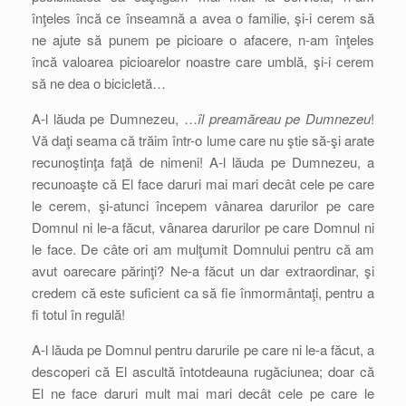
înţeles încă ce înseamnă a avea o familie, şi-i cerem să
ne ajute să punem pe picioare o afacere, n-am înţeles
încă valoarea picioarelor noastre care umblă, şi-i cerem
să ne dea o bicicletă…
A-l lăuda pe Dumnezeu, …
îl preamăreau pe Dumnezeu
!
Vă daţi seama că trăim într-o lume care nu ştie să-şi arate
recunoştinţa faţă de nimeni! A-l lăuda pe Dumnezeu, a
recunoaşte că El face daruri mai mari decât cele pe care
le cerem, şi-atunci începem vânarea darurilor pe care
Domnul ni le-a făcut, vânarea darurilor pe care Domnul ni
le face. De câte ori am mulţumit Domnului pentru că am
avut oarecare părinţi? Ne-a făcut un dar extraordinar, şi
credem că este suficient ca să fie înmormântaţi, pentru a
fi totul în regulă!
A-l lăuda pe Domnul pentru darurile pe care ni le-a făcut, a
descoperi că El ascultă întotdeauna rugăciunea; doar că
El ne face daruri mult mai mari decât cele pe care le