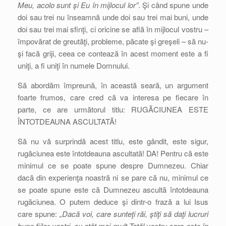
Meu, acolo sunt şi Eu în mijlocul lor”
. Şi când spune unde
doi sau trei nu înseamnă unde doi sau trei mai buni, unde
doi sau trei mai sfinţi, ci oricine se află în mijlocul vostru –
împovărat de greutăţi, probleme, păcate şi greşeli – să nu-
şi facă griji, ceea ce contează în acest moment este a fi
uniţi, a fi uniţi în numele Domnului.
Să abordăm împreună, în această seară, un argument
foarte frumos, care cred că va interesa pe fiecare în
parte, ce are următorul titlu: RUGĂCIUNEA ESTE
ÎNTOTDEAUNA ASCULTATĂ!
Să nu vă surprindă acest titlu, este gândit, este sigur,
rugăciunea este întotdeauna ascultată! DA! Pentru că este
minimul ce se poate spune despre Dumnezeu. Chiar
dacă din experienţa noastră ni se pare că nu, minimul ce
se poate spune este că Dumnezeu ascultă întotdeauna
rugăciunea. O putem deduce şi dintr-o frază a lui Isus
care spune:
„Dacă voi, care sunteţi răi, ştiţi să daţi lucruri
bune fiilor voştri, cu atât mai mult Tatăl vostru care este în