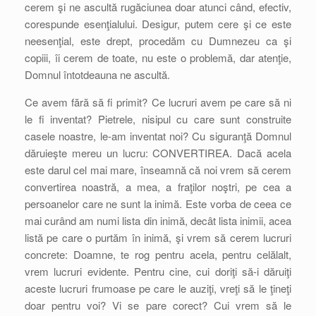
cerem şi ne ascultă rugăciunea doar atunci când, efectiv,
corespunde esenţialului. Desigur, putem cere şi ce este
neesenţial, este drept, procedăm cu Dumnezeu ca şi
copiii, îi cerem de toate, nu este o problemă, dar atenţie,
Domnul întotdeauna ne ascultă.
Ce avem fără să fi primit? Ce lucruri avem pe care să ni
le fi inventat? Pietrele, nisipul cu care sunt construite
casele noastre, le-am inventat noi? Cu siguranţă Domnul
dăruieşte mereu un lucru: CONVERTIREA. Dacă acela
este darul cel mai mare, înseamnă că noi vrem să cerem
convertirea noastră, a mea, a fraţilor noştri, pe cea a
persoanelor care ne sunt la inimă. Este vorba de ceea ce
mai curând am numi lista din inimă, decât lista inimii, acea
listă pe care o purtăm în inimă, şi vrem să cerem lucruri
concrete: Doamne, te rog pentru acela, pentru celălalt,
vrem lucruri evidente. Pentru cine, cui doriţi să-i dăruiţi
aceste lucruri frumoase pe care le auziţi, vreţi să le ţineţi
doar pentru voi? Vi se pare corect? Cui vrem să le