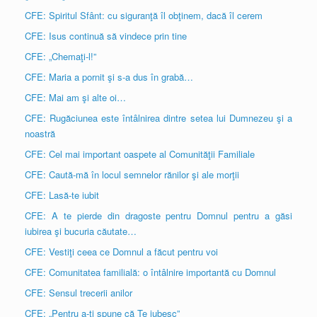
CFE: Spiritul Sfânt: cu siguranţă îl obţinem, dacă îl cerem
CFE: Isus continuă să vindece prin tine
CFE: „Chemaţi-l!”
CFE: Maria a pornit şi s-a dus în grabă…
CFE: Mai am şi alte oi…
CFE: Rugăciunea este întâlnirea dintre setea lui Dumnezeu şi a
noastră
CFE: Cel mai important oaspete al Comunităţii Familiale
CFE: Caută-mă în locul semnelor rănilor şi ale morţii
CFE: Lasă-te iubit
CFE: A te pierde din dragoste pentru Domnul pentru a găsi
iubirea şi bucuria căutate…
CFE: Vestiţi ceea ce Domnul a făcut pentru voi
CFE: Comunitatea familială: o întâlnire importantă cu Domnul
CFE: Sensul trecerii anilor
CFE: „Pentru a-ţi spune că Te iubesc”