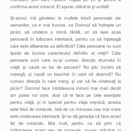
confirma acest miracol, El spune:
ridică-te şi umblă!
Şi-atunci mă gândesc la multele istorii personale ale
oamenilor; ce e mai frumos, ca Domnul să îndrepte un
picior, să vindece o inimă rănită, ori să lase acea
persoană în tulburare interioară, pentru ca să înţeleagă
care este eliberarea sa definitivă? Câte persoane nu sunt
lipsite de lumina caracterului definitiv al vieţii? Câte
persoane sunt care nu-şi cunosc direcţia drumului în
viaţă, şi caută un loc de parcare? Nu ştiu încotro să
meargă, şi caută un boschet în care să doarmă? Nu
cunosc direcţia în care merg, şi cer să fie vindecaţi la
picior? Domnul face întotdeauna minuni mai mari decât
am putea noi cere, doar că le face pe cele esenţiale
pentru viaţă, şi în special pentru viaţa veşnică; acesta
este felul de miracole. Iată de ce minunea cea mai mare
este vindecarea interioară. Şi ne dă garanţia că face acest
fel de miracole. Mai mult, pentru ca să ştim că
înfăptuieşte acest gen de miracole, spune:
ridică-te şi