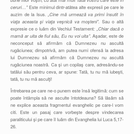
ceruri…”
Este minimul dintr-atâtea alte expresii pe care le
auzim de la Isus.
„Cine mă urmează va primi însutit în
viaţa aceasta şi viaţa veşnică va moşteni”.
Sau o altă
expresie ce o luăm din Vechiul Testament
: „Chiar dacă o
mamă ar uita de fiul său, Eu nu voi uita”
. Aşadar, este de
neconceput să afirmăm că Dumnezeu nu ascultă
rugăciunea; dimpotrivă, am putea numi ofensă la adresa
lui Dumnezeu să afirmăm că Dumnezeu nu ascultă
rugăciunea noastră. Ca şi un copilaş care, adresându-se
tatălui său pentru ceva, ar spune: Tată, tu nu mă iubeşti,
tată, tu nu mă asculţi!
Întrebarea pe care ne-o punem este însă legitimă: cum se
poate întâmpla să ne asculte întotdeauna? Să lăsăm să
ne explice aceasta fragmentul evanghelic pe care-l vom
citi. Este un pasaj care vorbeşte despre vindecarea
paraliticului şi pe care îl luăm din Evanghelia lui Luca 5,17-
26.