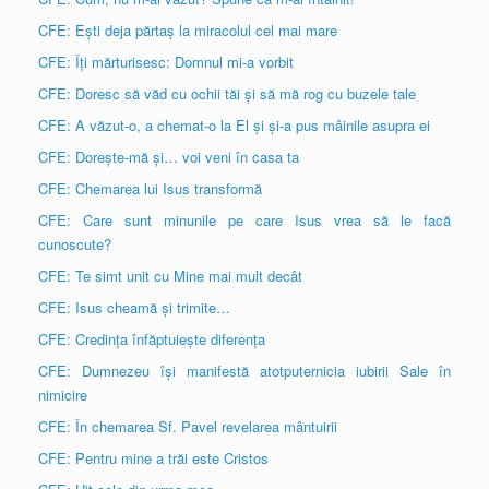
CFE: Ești deja părtaș la miracolul cel mai mare
CFE: Îți mărturisesc: Domnul mi-a vorbit
CFE: Doresc să văd cu ochii tăi și să mă rog cu buzele tale
CFE: A văzut-o, a chemat-o la El și și-a pus mâinile asupra ei
CFE: Dorește-mă și… voi veni în casa ta
CFE: Chemarea lui Isus transformă
CFE: Care sunt minunile pe care Isus vrea să le facă
cunoscute?
CFE: Te simt unit cu Mine mai mult decât
CFE: Isus cheamă și trimite…
CFE: Credința înfăptuiește diferența
CFE: Dumnezeu își manifestă atotputernicia iubirii Sale în
nimicire
CFE: În chemarea Sf. Pavel revelarea mântuirii
CFE: Pentru mine a trăi este Cristos