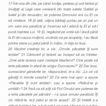
17 Într-una din zile, pe când învăţa, şedeau şi unii farisei şi
învăţaţi ai Legii care veniseră din toate satele Galileii şi
Iudeii şi din Ierusalim; iar puterea Domnului era cu El ca
să vindece. 18 Şi iată, câţiva bărbaţi purtau pe un pat un
om care era paralizat şi încercau să-l aducă la El şi să-l
pună înaintea Lui. 19 Şi, negăsind pe unde să-l ducă până
la El din cauza mulţimii, urcându-se pe acoperiş, l-au lăsat
printre olane cu patul până în mijloc, în faţa lui Isus.
20 Văzând credinţa lor, a zis: „Omule, păcatele îţi sunt
iertate!” 21 Cărturarii şi fariseii au început să se întrebe:
„Cine este acesta care rosteşte blasfemii? Cine poate să
ierte păcatele în afară de singur Dumnezeu?” 22 Dar Isus,
cunoscând gândurile lor, răspunzând, le-a zis: „La ce vă
gândiţi în inimile voastre? 23 Ce este mai uşor: a spune
«Păcatele îţi sunt iertate!» sau a spune «Ridică-te şi
umblă!»? 24 Însă ca să ştiţi că Fiul Omului are puterea de
a ierta păcatele pe pământ – i-a spus omului paralizat: Îţi
zic ridică-te, ia-ţi patul şi du-te acasă”. 25 Şi îndată s-a
ridicat înaintea lor, a luat patul pe care zăcuse şi s-a dus