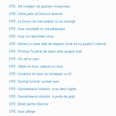
CFE: Să învăţăm să spunem mulţumesc
CFE: Când pare că Domnul doarme
CFE: La lucrul cel mai preţios nu se renunţă
CFE: Isus niciodată nu mă părăseşte
CFE: Isus îmi deschide inima
CFE: Nimeni nu este atât de departe încât să nu poată fi chemat
CFE: Privirea Ta plină de iubire este asupra mea
CFE: Vin să te caut
CFE: Oiţele lui Isus, păstori cu Isus
CFE: Cuvântul lui Isus ne înrudeşte cu El
CFE: Sunteţi lumină, sunteţi sare
CFE: Samariteanul milostiv: a se lăsa îngrijit
CFE: Samariteanul milostiv: a purta de grijă
CFE: Şireţi pentru Domnul
CFE: Isus plânge