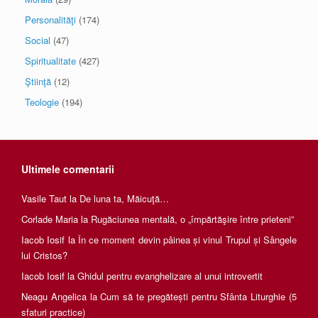
Personalităţi
(174)
Social
(47)
Spiritualitate
(427)
Ştiinţă
(12)
Teologie
(194)
Ultimele comentarii
Vasile Taut
la
De luna ta, Măicuţă…
Corlade Maria
la
Rugăciunea mentală, o „împărtăşire între prieteni”
Iacob Iosif
la
În ce moment devin pâinea și vinul Trupul și Sângele
lui Cristos?
Iacob Iosif
la
Ghidul pentru evanghelizare al unui introvertit
Neagu Angelica
la
Cum să te pregătești pentru Sfânta Liturghie (5
sfaturi practice)