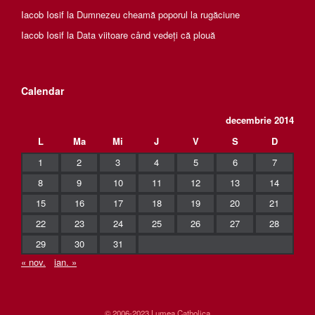
Iacob Iosif
la
Dumnezeu cheamă poporul la rugăciune
Iacob Iosif
la
Data viitoare când vedeți că plouă
Calendar
decembrie 2014
L
Ma
Mi
J
V
S
D
1
2
3
4
5
6
7
8
9
10
11
12
13
14
15
16
17
18
19
20
21
22
23
24
25
26
27
28
29
30
31
« nov.
ian. »
© 2006-2023 Lumea Catholica