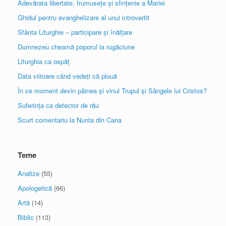
Adevărata libertate, frumusețe și sfințenie a Mariei
Ghidul pentru evanghelizare al unui introvertit
Sfânta Liturghie – participare și înălțare
Dumnezeu cheamă poporul la rugăciune
Liturghia ca ospăț
Data viitoare când vedeți că plouă
În ce moment devin pâinea și vinul Trupul și Sângele lui Cristos?
Suferința ca detector de rău
Scurt comentariu la Nunta din Cana
Teme
Analize
(55)
Apologetică
(66)
Artă
(14)
Biblic
(113)