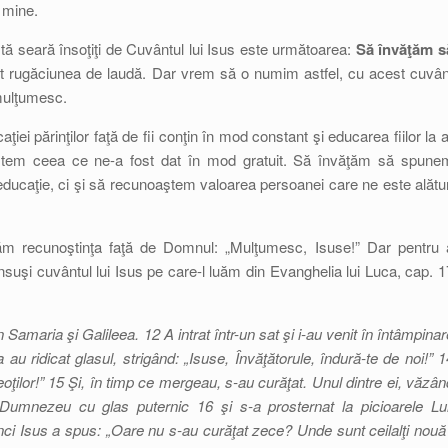
 mine.
 seară însoţiţi de Cuvântul lui Isus este următoarea:
Să învăţăm s
pt rugăciunea de laudă. Dar vrem să o numim astfel, cu acest cuvân
mulţumesc.
aţiei părinţilor faţă de fii conţin în mod constant şi educarea fiilor la a
aştem ceea ce ne-a fost dat în mod gratuit. Să învăţăm să spune
caţie, ci şi să recunoaştem valoarea persoanei care ne este alătur
m recunoştinţa faţă de Domnul: „Mulţumesc, Isuse!” Dar pentru 
suşi cuvântul lui Isus pe care-l luăm din Evanghelia lui Luca, cap. 1
 Samaria şi Galileea. 12 A intrat într-un sat şi i-au venit în întâmpinar
au ridicat glasul, strigând: „Isuse, Învăţătorule, îndură-te de noi!” 1
eoţilor!” 15 Şi, în timp ce mergeau, s-au curăţat. Unul dintre ei, văzân
Dumnezeu cu glas puternic 16 şi s-a prosternat la picioarele Lui
nci Isus a spus: „Oare nu s-au curăţat zece? Unde sunt ceilalţi nouă