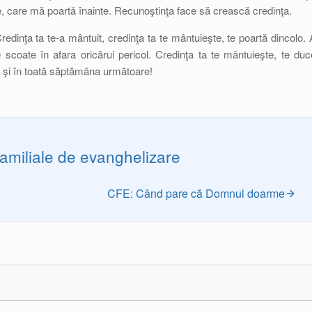
le, care mă poartă înainte. Recunoştinţa face să crească credinţa.
edinţa ta te-a mântuit, credinţa ta te mântuieşte, te poartă dincolo. 
scoate în afara oricărui pericol. Credinţa ta te mântuieşte, te duc
ă şi în toată săptămâna următoare!
familiale de evanghelizare
CFE: Când pare că Domnul doarme