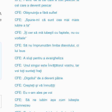
cel care a devenit pescar
CFE: Obişnuinţa e fără suflet
A
e
CFE: „Spune-mi că sunt cea mai mare
iubire a ta”
CFE: „Îţi cer să mă iubeşti cu faptele, nu cu
vorbele”
CFE: Să nu împrumutăm limba diavolului, ci
lui Isus
CFE: A sluji pentru a evangheliza
CFE: Unul singur este Învăţătorul vostru, iar
voi toţi sunteţi fraţi
CFE: „Orgoliul” de a deveni pâine
CFE: Creşteţi şi vă înmulţiţi
CFE: Eu v-am ales pe voi
CFE: Să ne iubim așa cum iubește
Dumnezeu