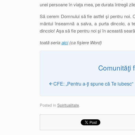
unei persoane în viaţa mea, pe durata întregii zi
Să cerem Domnului să fie astfel şi pentru noi. Cr
mântui înseamnă a salva, a purta dincolo, a te 
dincolo! Aşa să fie pentru noi şi în această sear
toată seria
aici
(ca fişiere Word)
Comunităţi 
CFE: „Pentru a-ţi spune că Te iubesc”
Posted in
Spiritualitate
.