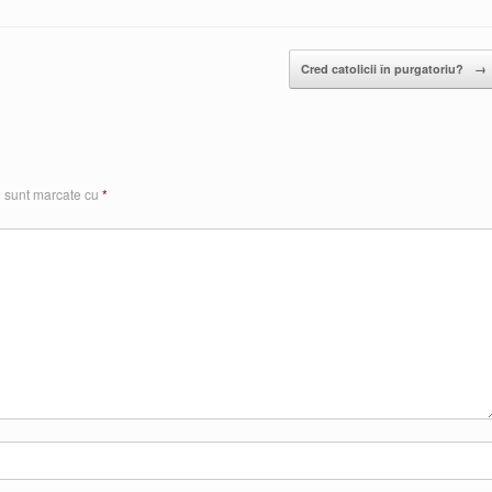
Cred catolicii în purgatoriu?
→
i sunt marcate cu
*