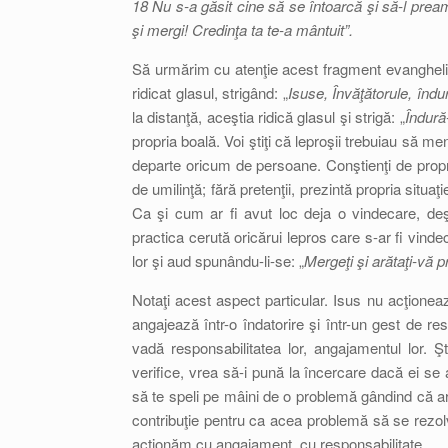
18 Nu s-a găsit cine să se întoarcă şi să-l pre
şi mergi! Credinţa ta te-a mântuit”.
Să urmărim cu atenţie acest fragment evanghelic:
ridicat glasul, strigând: „
Isuse, Învăţătorule, îndu
la distanţă, aceştia ridică glasul şi strigă: „
Îndură
propria boală. Voi ştiţi că leproşii trebuiau să m
departe oricum de persoane. Conştienţi de propri
de umilinţă; fără pretenţii, prezintă propria situaţ
Ca şi cum ar fi avut loc deja o vindecare, deşi
practica cerută oricărui lepros care s-ar fi vinde
lor şi aud spunându-li-se: „
Mergeţi şi arătaţi-vă pr
Notaţi acest aspect particular. Isus nu acţionea
angajează într-o îndatorire şi într-un gest de re
vadă responsabilitatea lor, angajamentul lor.
verifice, vrea să-i pună la încercare dacă ei s
să te speli pe mâini de o problemă gândind că ar
contribuţie pentru ca acea problemă să se rezo
acţionăm cu angajament, cu responsabilitate.