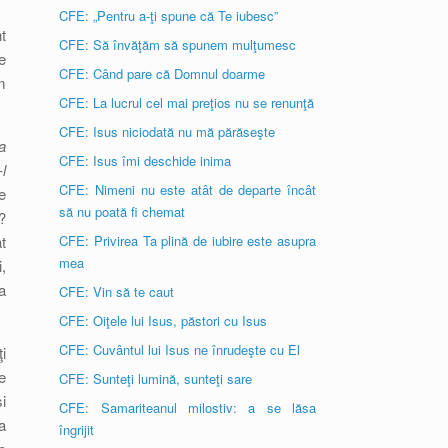
CFE: „Pentru a-ţi spune că Te iubesc”
t
CFE: Să învăţăm să spunem mulţumesc
e
CFE: Când pare că Domnul doarme
m
CFE: La lucrul cel mai preţios nu se renunţă
CFE: Isus niciodată nu mă părăseşte
a
CFE: Isus îmi deschide inima
l
CFE: Nimeni nu este atât de departe încât
e
să nu poată fi chemat
?
t
CFE: Privirea Ta plină de iubire este asupra
mea
,
a
CFE: Vin să te caut
CFE: Oiţele lui Isus, păstori cu Isus
CFE: Cuvântul lui Isus ne înrudeşte cu El
i
e
CFE: Sunteţi lumină, sunteţi sare
i
CFE: Samariteanul milostiv: a se lăsa
a
îngrijit