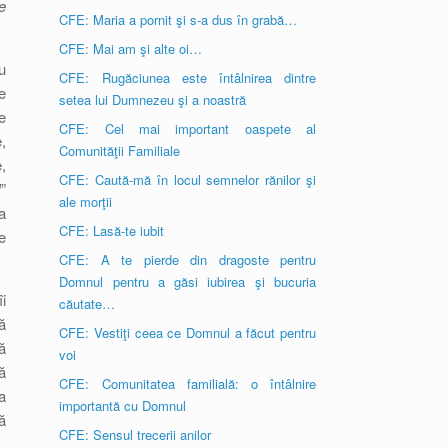
e
CFE: Maria a pornit şi s-a dus în grabă…
CFE: Mai am şi alte oi…
u
CFE: Rugăciunea este întâlnirea dintre
e
setea lui Dumnezeu şi a noastră
e
CFE: Cel mai important oaspete al
,
Comunităţii Familiale
,
CFE: Caută-mă în locul semnelor rănilor şi
!
”
ale morţii
a
CFE: Lasă-te iubit
e
CFE: A te pierde din dragoste pentru
Domnul pentru a găsi iubirea şi bucuria
i
căutate…
ă
CFE: Vestiţi ceea ce Domnul a făcut pentru
ă
voi
ă
CFE: Comunitatea familială: o întâlnire
a
importantă cu Domnul
ă
CFE: Sensul trecerii anilor