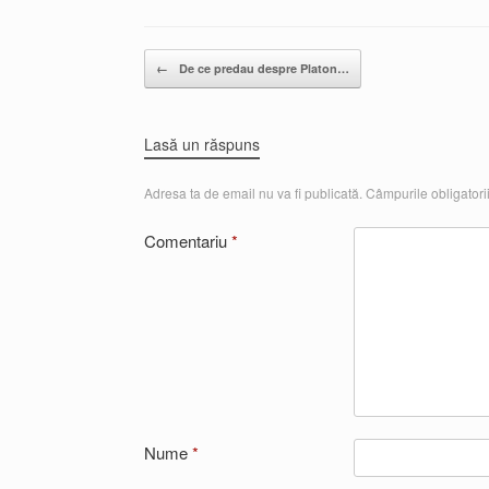
Post navigation
←
De ce predau despre Platon…
Lasă un răspuns
Adresa ta de email nu va fi publicată.
Câmpurile obligatori
Comentariu
*
Nume
*