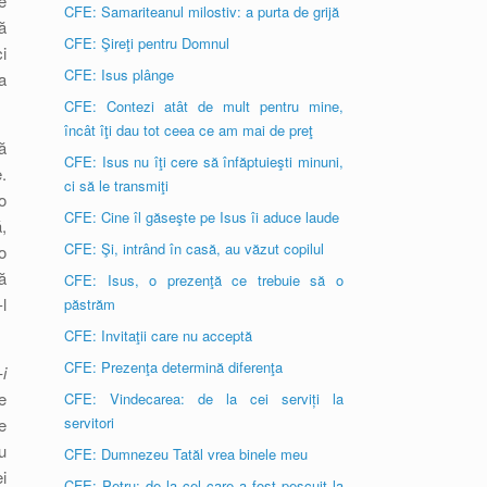
e
CFE: Samariteanul milostiv: a purta de grijă
ă
CFE: Şireţi pentru Domnul
i
CFE: Isus plânge
a
CFE: Contezi atât de mult pentru mine,
încât îţi dau tot ceea ce am mai de preţ
ă
CFE: Isus nu îţi cere să înfăptuieşti minuni,
.
ci să le transmiţi
o
CFE: Cine îl găseşte pe Isus îi aduce laude
,
CFE: Şi, intrând în casă, au văzut copilul
o
ă
CFE: Isus, o prezenţă ce trebuie să o
l
păstrăm
CFE: Invitaţii care nu acceptă
CFE: Prezenţa determină diferenţa
i
e
CFE: Vindecarea: de la cei serviți la
servitori
e
u
CFE: Dumnezeu Tatăl vrea binele meu
i
CFE: Petru: de la cel care a fost pescuit la