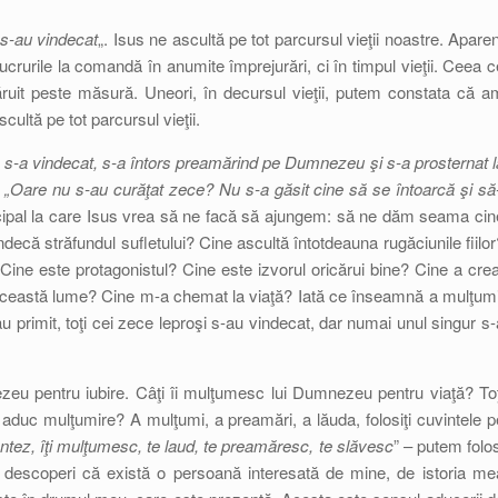
 s-au vindecat
„. Isus ne ascultă pe tot parcursul vieţii noastre. Aparen
crurile la comandă în anumite împrejurări, ci în timpul vieţii. Ceea c
ruit peste măsură. Uneori, în decursul vieţii, putem constata că a
cultă pe tot parcursul vieţii.
s-a vindecat, s-a întors preamărind pe Dumnezeu şi s-a prosternat l
: „Oare nu s-au curăţat zece? Nu s-a găsit cine să se întoarcă şi să-
incipal la care Isus vrea să ne facă să ajungem: să ne dăm seama cin
ecă străfundul sufletului? Cine ascultă întotdeauna rugăciunile fiilor
? Cine este protagonistul? Cine este izvorul oricărui bine? Cine a crea
 această lume? Cine m-a chemat la viaţă? Iată ce înseamnă a mulţumi
u primit, toţi cei zece leproşi s-au vindecat, dar numai unul singur s-
nezeu pentru iubire. Câţi îi mulţumesc lui Dumnezeu pentru viaţă? Toţ
ţi aduc mulţumire? A mulţumi, a preamări, a lăuda, folosiţi cuvintele p
ntez, îţi mulţumesc, te laud, te preamăresc, te slăvesc
” – putem folos
descoperi că există o persoană interesată de mine, de istoria me