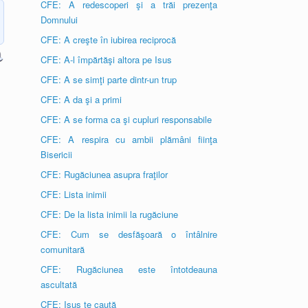
CFE: A redescoperi şi a trăi prezenţa
Domnului
CFE: A creşte în iubirea reciprocă
CFE: A-l împărtăşi altora pe Isus
CFE: A se simţi parte dintr-un trup
CFE: A da şi a primi
CFE: A se forma ca şi cupluri responsabile
CFE: A respira cu ambii plămâni fiinţa
Bisericii
CFE: Rugăciunea asupra fraţilor
CFE: Lista inimii
CFE: De la lista inimii la rugăciune
CFE: Cum se desfăşoară o întâlnire
comunitară
CFE: Rugăciunea este întotdeauna
ascultată
CFE: Isus te caută