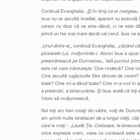
Continuă Evanghelia: „
Şi în timp ce ei mergeau,
Isus nu ne ascultă imediat, aparent nu execută lu
cerem nu doar că ne este dăruit, ci ne este dă
primit un har mai mare decât cel cerut. Isus ne as
„
Unul dintre ei
„, continuă Evanghelia, „
văzând că 
picioarele Lui, mulţumindu-i. Atunci Isus a spus
preamărească pe Dumnezeu
„. Iată punctul pr
este cel care mântuieşte. Cine vindecă? Cine vind
Cine ascultă rugăciunile fiilor dincolo de cereri
toate? Cine mi-a dăruit toate? Cine m-a vrut în
a preamări, a binecuvânta. Şi Isus arată că toţi a
întors să mulţumească.
Noi toţi am fost creaţi din iubire, voiţi de Dum
am primit multe binefaceri de-a lungul vieţii, câ
care le vreţi – „
Laudă Ţie, Cristoase, te binecuvâ
orice expresie vrem, ceea ce contează este a 