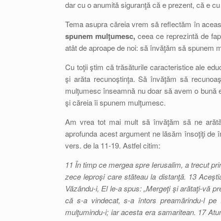
dar cu o anumită siguranţă că e prezent, că e cu
Tema asupra căreia vrem să reflectăm în această
spunem mulţumesc,
ceea ce reprezintă de fa
atât de aproape de noi: să învăţăm să spunem 
Cu toţii ştim că trăsăturile caracteristice ale educ
şi arăta recunoştinţa. Să învăţăm să recuno
mulţumesc înseamnă nu doar să avem o bună edu
şi căreia îi spunem mulţumesc.
Am vrea tot mai mult să învăţăm să ne arătă
aprofunda acest argument ne lăsăm însoţiţi de în
vers. de la 11-19. Astfel citim:
11 În timp ce mergea spre Ierusalim, a trecut prin
zece leproşi care stăteau la distanţă. 13 Aceştia 
Văzându-i, El le-a spus: „Mergeţi şi arătaţi-vă pr
că s-a vindecat, s-a întors preamărindu-l pe 
mulţumindu-i; iar acesta era samaritean. 17 Atu