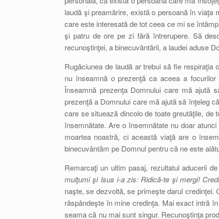
personală, că există o persoană care mă însoţeş
laudă şi preamărire, există o persoană în viaţa 
care este interesată de tot ceea ce mi se întâmp
şi patru de ore pe zi fără întrerupere. Să de
recunoştinţei, a binecuvântării, a laudei aduse D
Rugăciunea de laudă ar trebui să fie respiraţia
nu înseamnă o prezenţă ca aceea a focurilor d
Înseamnă prezenţa Domnului care mă ajută să
prezenţă a Domnului care mă ajută să înţeleg că 
care se situează dincolo de toate greutăţile, de t
însemnătate. Are o însemnătate nu doar atunci c
moartea noastră, ci această viaţă are o însem
binecuvântăm pe Domnul pentru că ne este alături 
Remarcaţi un ultim pasaj, rezultatul aducerii de
mulţumi şi Isus i-a zis: Ridică-te şi mergi! Cred
naşte, se dezvoltă, se primeşte darul credinţei.
răspândeşte în mine credinţa. Mai exact intră în
seama că nu mai sunt singur. Recunoştinţa produ