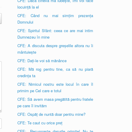
CFE: Dacă cineva mă iubește, îmi voi face
locuință la el
CFE: Când nu mai simțim prezența
Domnului
CFE: Spiritul Sfânt: ceea ce are mai intim
Dumnezeu în mine
CFE: A discuta despre greșelile altora nu îi
mântuiește
CFE: Dați-le voi să mănânce
CFE: Mă rog pentru tine, ca să nu piară
credința ta
CFE: Nimicul nostru este locul în care îl
primim pe Cel care e totul
CFE: Să avem masa pregătită pentru fratele
pe care îl invităm
CFE: Ospăț de nuntă doar pentru mine?
CFE: Te caut cu orice preț
CFE: „Recunoaște darurile primite! Nu te