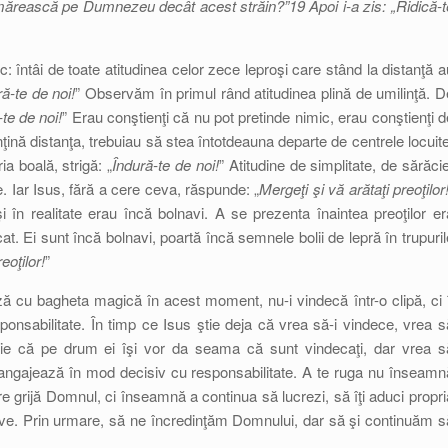
amărească pe Dumnezeu decât acest străin?”19 Apoi i-a zis: „Ridică-t
 întâi de toate atitudinea celor zece leproşi care stând la distanţă a
ră-te de noi!
” Observăm în primul rând atitudinea plină de umilinţă. D
-te de noi!
” Erau conştienţi că nu pot pretinde nimic, erau conştienţi d
enţină distanţa, trebuiau să stea întotdeauna departe de centrele locuite
a boală, strigă: „
Îndură-te de noi!
” Atitudine de simplitate, de sărăcie
ie. Iar Isus, fără a cere ceva, răspunde: „
Mergeţi şi vă arătaţi preoţilor
 în realitate erau încă bolnavi. A se prezenta înaintea preoţilor er
cat. Ei sunt încă bolnavi, poartă încă semnele bolii de lepră în trupuril
eoţilor!
”
ză cu bagheta magică în acest moment, nu-i vindecă într-o clipă, ci î
sponsabilitate. În timp ce Isus ştie deja că vrea să-i vindece, vrea s
 Ştie că pe drum ei îşi vor da seama că sunt vindecaţi, dar vrea s
e angajează în mod decisiv cu responsabilitate. A te ruga nu înseamn
e grijă Domnul, ci înseamnă a continua să lucrezi, să îţi aduci propri
lve. Prin urmare, să ne încredinţăm Domnului, dar să şi continuăm s