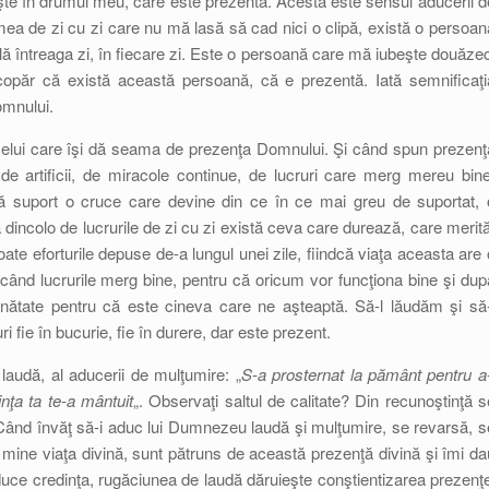
te în drumul meu, care este prezentă. Acesta este sensul aducerii d
mea de zi cu zi care nu mă lasă să cad nici o clipă, există o persoan
lă întreaga zi, în fiecare zi. Este o persoană care mă iubeşte douăzec
scopăr că există această persoană, că e prezentă. Iată semnificaţi
omnului.
 celui care îşi dă seama de prezenţa Domnului. Şi când spun prezenţ
e artificii, de miracole continue, de lucruri care merg mereu bine
 suport o cruce care devine din ce în ce mai greu de suportat, 
dincolo de lucrurile de zi cu zi există ceva care durează, care merită
oate eforturile depuse de-a lungul unei zile, fiindcă viaţa aceasta are 
ând lucrurile merg bine, pentru că oricum vor funcţiona bine şi dup
nătate pentru că este cineva care ne aşteaptă. Să-l lăudăm şi să-
fie în bucurie, fie în durere, dar este prezent.
 laudă, al aducerii de mulţumire: „
S-a prosternat la pământ pentru a-
inţa ta te-a mântuit
„. Observaţi saltul de calitate? Din recunoştinţă s
 Când învăţ să-i aduc lui Dumnezeu laudă şi mulţumire, se revarsă, s
 mine viaţa divină, sunt pătruns de această prezenţă divină şi îmi da
ce credinţa, rugăciunea de laudă dăruieşte conştientizarea prezenţe