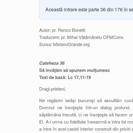
Această intrare este parte 36 din 176 în s
Autor: pr. Renzo Bonetti
Traducere: pr. Mihai Vătămănelu OFMConv.
Sursa: MisteroGrande.org
Cateheza 36
Să învăţăm să spunem mulţumesc
Text de bază: Lc 17,11-19
Dragi prieteni,
Ne regăsim iarăşi bucuroşi să ascultăm cuvân
Domnul ne însoţeşte într-un dialog profund
săptămâna trecută, ci ne însoţeşte să facem un
El. A-l urma cu fidelitate înseamnă a intra tot mai
a intra în acel castel interior construit din priviri