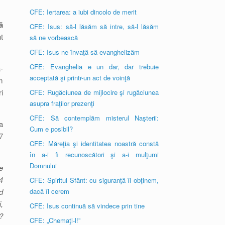
CFE: Iertarea: a iubi dincolo de merit
ă
CFE: Isus: să-l lăsăm să intre, să-l lăsăm
t
să ne vorbească
CFE: Isus ne învaţă să evanghelizăm
CFE: Evanghelia e un dar, dar trebuie
-
acceptată şi printr-un act de voinţă
m
i
CFE: Rugăciunea de mijlocire şi rugăciunea
asupra fraţilor prezenţi
CFE: Să contemplăm misterul Naşterii:
a
Cum e posibil?
7
CFE: Măreţia şi identitatea noastră constă
în a-i fi recunoscători şi a-i mulţumi
Domnului
e
4
CFE: Spiritul Sfânt: cu siguranţă îl obţinem,
d
dacă îl cerem
,
CFE: Isus continuă să vindece prin tine
?
CFE: „Chemaţi-l!”