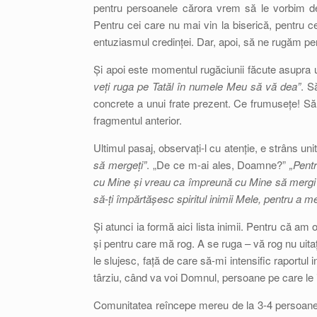
pentru persoanele cărora vrem să le vorbim 
Pentru cei care nu mai vin la biserică, pentru c
entuziasmul credinței. Dar, apoi, să ne rugăm pen
Și apoi este momentul rugăciunii făcute asupra 
veți ruga pe Tatăl în numele Meu să vă dea”
. S
concrete a unui frate prezent. Ce frumusețe! Să 
fragmentul anterior.
Ultimul pasaj, observați-l cu atenție, e strâns unit 
să mergeți”
. „De ce m-ai ales, Doamne?”
„Pent
cu Mine și vreau ca împreună cu Mine să mergi 
să-ți împărtășesc spiritul inimii Mele, pentru a me
Și atunci ia formă aici lista inimii. Pentru că am
și pentru care mă rog. A se ruga – vă rog nu uit
le slujesc, față de care să-mi intensific raport
târziu, când va voi Domnul, persoane pe care le i
Comunitatea reîncepe mereu de la 3-4 persoane, 