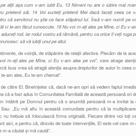
 pe alții așa cum v-am iubit Eu. 13 Nimeni nu are o iubire mai mar
u prietenii săi. 14 Voi sunteți prietenii Mei dacă faceți ceea ce v
u că servitorul nu știe ce face stăpânul lui. Însă v-am numit pe vo
atăl vi le-am făcut cunoscute. 16 Nu voi m-ați ales pe Mine, ci Eu v-a
 aduceți rod, iar rodul vostru să rămână, pentru ca orice îl veți ruga p
uncesc: să vă iubiți unul pe altul.
timente, de voință, de stăpânire de relații afective. Plecăm de la ace
voi m-ați ales pe Mine, ci Eu v-am ales pe voi”,
care atrage atenți
arcă Isus vrea să atragă atenția asupra drepturilor de autor în ceea c
Eu te-am ales, Eu te-am chemat”.
i de către El. Bineînțeles că, dacă ne-am opri să vedem faptul imedia
pune că a fost adus în Comunitatea Familială de această persoană ori d
-am întâlnit pe Domnul pentru că o anumită persoană m-a invitat la 
. Sau: „Eu mă aflu în această comunitate pentru că la multiplicare
nu trebuie să înlocuiască firma originală. Fiecare dintre noi toți ce
t aici, e pentru că, dincolo de toate intervențiile, El este cel care m-
re m-a căutat și mă caută”.