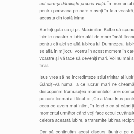
cel care-și dăruiește propria viață
. În momentul î
pentru persoana pe care o aveți în fața voastră,
aceasta din toată inima.
Sunteți gata ca și pr. Maximilian Kolbe să spune
inimile noastre o iubire atât de mare încât fiec
pentru că aici se află iubirea lui Dumnezeu, iubire
se află în mijlocul vostru în acest moment în care
voastre și vă face să deveniți mari. Voi nu mai su
final.
Isus vrea să ne încredințeze stilul trinitar al iub
Gândiți-vă numai la ce lucruri mari ne cheam
descoperim frumusețea momentelor unei comunită
pe care tocmai ați făcut-o: „Ce a făcut Isus pen
ceea ce avem mai intim, în fond e ca și când ți-
momentul următor când veți face ecoul cuvântul
celebra această iubire, a transmite iubirea recipr
Dar să continuăm acest discurs lăuntric pe ca