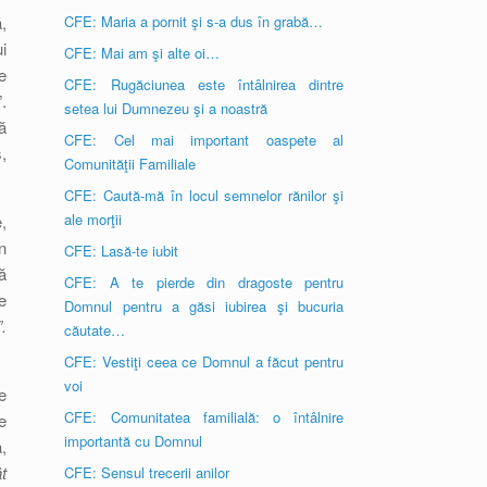
,
CFE: Maria a pornit şi s-a dus în grabă…
i
CFE: Mai am şi alte oi…
e
CFE: Rugăciunea este întâlnirea dintre
.
setea lui Dumnezeu şi a noastră
ă
CFE: Cel mai important oaspete al
,
Comunităţii Familiale
CFE: Caută-mă în locul semnelor rănilor şi
ale morţii
,
n
CFE: Lasă-te iubit
ă
CFE: A te pierde din dragoste pentru
e
Domnul pentru a găsi iubirea şi bucuria
.
căutate…
CFE: Vestiţi ceea ce Domnul a făcut pentru
voi
e
CFE: Comunitatea familială: o întâlnire
e
importantă cu Domnul
,
t
CFE: Sensul trecerii anilor