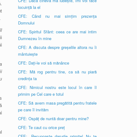
CFE: Dacă cineva mă iubește, îmi voi face
.
locuință la el
t
CFE: Când nu mai simțim prezența
.
Domnului
l
CFE: Spiritul Sfânt: ceea ce are mai intim
i
Dumnezeu în mine
i
CFE: A discuta despre greșelile altora nu îi
mântuiește
CFE: Dați-le voi să mănânce
a
i
CFE: Mă rog pentru tine, ca să nu piară
u
credința ta
CFE: Nimicul nostru este locul în care îl
primim pe Cel care e totul
s
CFE: Să avem masa pregătită pentru fratele
ă
pe care îl invităm
i
CFE: Ospăț de nuntă doar pentru mine?
CFE: Te caut cu orice preț
l
CFE: „Recunoaște darurile primite! Nu te