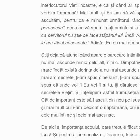
interlocutorul vieții noastre, e ca și când ar 
vorbim împreună! Mai mult, și Eu am să vă spu
ascultăm, pentru că e minunat următorul rând
poruncesc”
, ceea ce vă spun. Luați aminte și la
că servitorul nu știe ce face stăpânul lui. Însă v
le-am făcut cunoscute.”
Adică: „Eu nu mai am sec
Știți deja că atunci când apare o oarecare intimita
nu mai ascunde nimic celuilalt, nimic. Dimpotriv
mare încât există dorința de a nu mai ascunde ni
mai am secrete, ți-am spus cine sunt, ți-am spus
spus că unde voi fi Eu vei fi și tu, îți dăruiesc 
secretele vieții”. Și înțelegem astfel frumusețea
Cât de important este să-l ascult din nou pe Isus
și mai mult cui i-am dedicat o săptămână, cui îi
cele mai intime și cele mai ascunse.
De aici și importanța ecoului, care trebuie făcut 
Isus! Și pentru a personaliza: „Doamne, Isuse, 