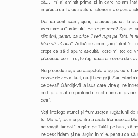
că…, mi-ai amintit prima zi în care ne-am întâl
impresia că Tu ești autorul istoriei mele personal
Dar să continuăm; ajunși la acest punct, la acea
ascultare a Cuvântului, ce se petrece? Spune Isu
rămână, pentru ca orice îl veți ruga pe Tatăl în 
Meu să vă dea”.
Adică de acum „am intrat într-o 
drept ca să-ți spun: ascultă, cere-mi tot ce vr
preocupa de nimic; te rog, dacă ai nevoie de cev
Nu procedați așa cu oaspetele drag pe care-l aveț
nevoie de ceva, ia-ți, nu-ți face griji. Sau când 
de ceva!” Gândiți-vă la Isus care vine și ne într
cu tine e atât de profundă încât orice ai nevoie
dea”.
Veți înțelege atunci și frumusețea rugăciunii de
te, Marie”, tocmai pentru a arăta frumusețea Marie
se roagă, iar noi îl rugăm pe Tatăl, pe Isus, să 
ne deschidem și ne lărgim inimile, pentru ca să 