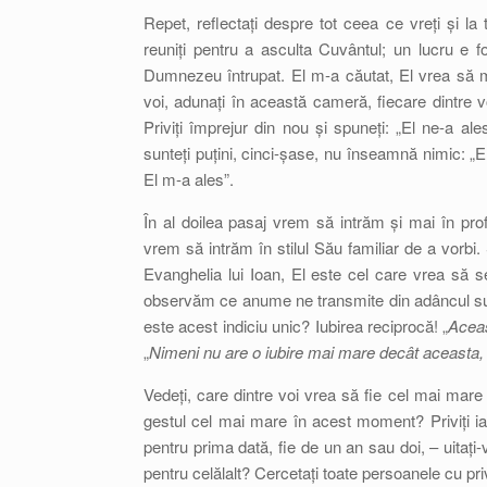
Repet, reflectați despre tot ceea ce vreți și la 
reuniți pentru a asculta Cuvântul; un lucru e fo
Dumnezeu întrupat. El m-a căutat, El vrea să mă
voi, adunați în această cameră, fiecare dintre v
Priviți împrejur din nou și spuneți: „El ne-a al
sunteți puțini, cinci-șase, nu înseamnă nimic: „E
El m-a ales”.
În al doilea pasaj vrem să intrăm și mai în prof
vrem să intrăm în stilul Său familiar de a vorbi.
Evanghelia lui Ioan, El este cel care vrea să s
observăm ce anume ne transmite din adâncul sufle
este acest indiciu unic? Iubirea reciprocă! „
Aceas
„
Nimeni nu are o iubire mai mare decât aceasta, s
Vedeți, care dintre voi vrea să fie cel mai mar
gestul cel mai mare în acest moment? Priviți iar
pentru prima dată, fie de un an sau doi, – uitați
pentru celălalt? Cercetați toate persoanele cu pr