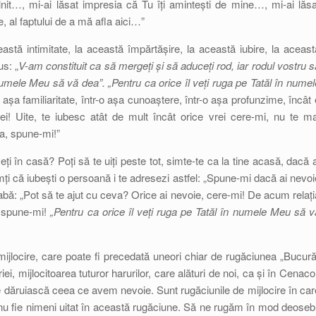
nit…, mi-ai lăsat impresia că Tu îți amintești de mine…, mi-ai lăsa
e, al faptului de a mă afla aici…”
stă intimitate, la această împărtășire, la această iubire, la aceast
s: „
V-am constituit ca să mergeți și să aduceți rod, iar rodul vostru s
numele Meu să vă dea”. „Pentru ca orice îl veți ruga pe Tatăl în numel
așa familiaritate, într-o așa cunoaștere, într-o așa profunzime, încât 
ei! Uite, te iubesc atât de mult încât orice vrei cere-mi, nu te ma
a, spune-mi!”
i în casă? Poți să te uiți peste tot, simte-te ca la tine acasă, dacă a
simți că iubești o persoană i te adresezi astfel: „Spune-mi dacă ai nevoi
eabă: „Pot să te ajut cu ceva? Orice ai nevoie, cere-mi! De acum relați
, spune-mi!
„Pentru ca orice îl veți ruga pe Tatăl în numele Meu să v
 mijlocire, care poate fi precedată uneori chiar de rugăciunea „Bucură
i, mijlocitoarea tuturor harurilor, care alături de noi, ca și în Cenacol
ne dăruiască ceea ce avem nevoie. Sunt rugăciunile de mijlocire în car
nu fie nimeni uitat în această rugăciune. Să ne rugăm în mod deosebi