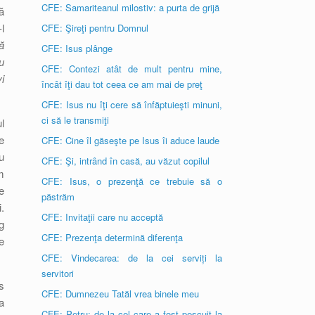
CFE: Samariteanul milostiv: a purta de grijă
ă
l
CFE: Şireţi pentru Domnul
ă
CFE: Isus plânge
u
CFE: Contezi atât de mult pentru mine,
i
încât îţi dau tot ceea ce am mai de preţ
CFE: Isus nu îţi cere să înfăptuieşti minuni,
ci să le transmiţi
l
e
CFE: Cine îl găseşte pe Isus îi aduce laude
u
CFE: Şi, intrând în casă, au văzut copilul
m
CFE: Isus, o prezenţă ce trebuie să o
e
păstrăm
.
CFE: Invitaţii care nu acceptă
g
CFE: Prezenţa determină diferenţa
e
CFE: Vindecarea: de la cei serviți la
servitori
s
CFE: Dumnezeu Tatăl vrea binele meu
a
CFE: Petru: de la cel care a fost pescuit la