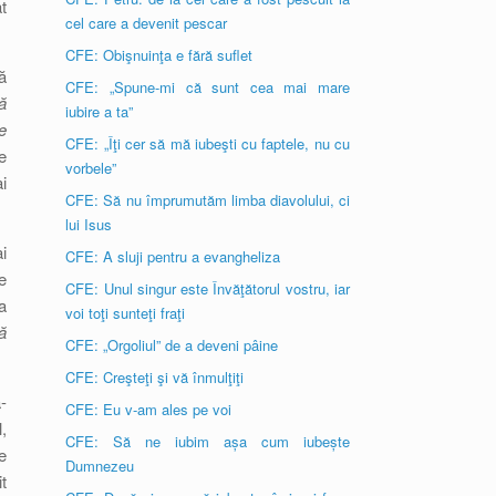
t
cel care a devenit pescar
CFE: Obişnuinţa e fără suflet
ă
CFE: „Spune-mi că sunt cea mai mare
ă
iubire a ta”
e
CFE: „Îţi cer să mă iubeşti cu faptele, nu cu
e
vorbele”
i
CFE: Să nu împrumutăm limba diavolului, ci
lui Isus
i
CFE: A sluji pentru a evangheliza
e
CFE: Unul singur este Învăţătorul vostru, iar
a
voi toţi sunteţi fraţi
ă
CFE: „Orgoliul” de a deveni pâine
CFE: Creşteţi şi vă înmulţiţi
-
CFE: Eu v-am ales pe voi
,
CFE: Să ne iubim așa cum iubește
e
Dumnezeu
t