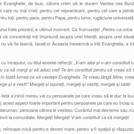
de Evanghelie, de Isus, cărora vrem să le ducem Vestea cea Bună
ei care nu mai cred, pentru cel nepracticant, pentru cel care a pierdu
tru toți, pentru pace, pentru Papa, pentru lume, rugăciune universală
unui frate prezent, e ultimul moment. Ce frumusețe! „
Pentru ca orice î
ă vă concentrați toți împreună asupra unei intenții, asupra unei situați
nu vă fie teamă, faceți-o! Aceasta înseamnă a trăi Evanghelia, a tră
cu începutul, cu titlul acestei reflecții: „
V-am ales și v-am constituit c
ru ca să mergi și să aduci rod! Te-am constituit pentru că vreau să fi
în toată lumea ca să vestești Evanghelia. Te vreau lângă Mine, vrea
rge și a vesti!”
Mergeți și spuneți, mergeți și vestiți, mergeți și iubiți!
 o listă a inimii mereu vie cu persoanele pe care vreau să le duc la Isu
ați acest aspect foarte important pentru persoanele pe care eu încep s
ul interuman, persoane cărora le vestesc Cuvântul mai devreme sau ma
nvit la comunitate. Mergeți! Mergeți! V-am constituit ca să mergeți!
reîncepe mică pentru a deveni mare, pentru a fi spațiul și răspunsu