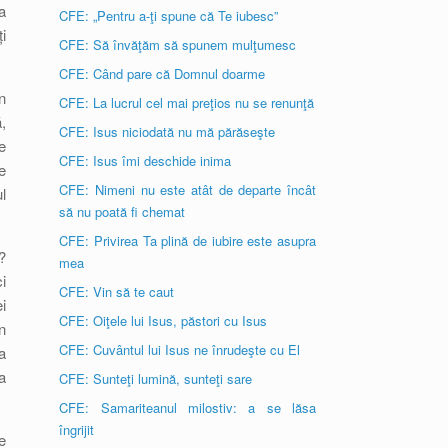
a
CFE: „Pentru a-ţi spune că Te iubesc”
i
CFE: Să învăţăm să spunem mulţumesc
CFE: Când pare că Domnul doarme
n
CFE: La lucrul cel mai preţios nu se renunţă
,
CFE: Isus niciodată nu mă părăseşte
e
CFE: Isus îmi deschide inima
e
CFE: Nimeni nu este atât de departe încât
l
să nu poată fi chemat
CFE: Privirea Ta plină de iubire este asupra
?
mea
i
CFE: Vin să te caut
i
CFE: Oiţele lui Isus, păstori cu Isus
n
CFE: Cuvântul lui Isus ne înrudeşte cu El
a
a
CFE: Sunteţi lumină, sunteţi sare
CFE: Samariteanul milostiv: a se lăsa
îngrijit
e