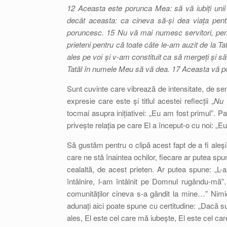
12 Aceasta este porunca Mea: să vă iubiți unii
decât aceasta: ca cineva să-și dea viața pentr
poruncesc. 15 Nu vă mai numesc servitori, pentr
prieteni pentru că toate câte le-am auzit de la T
ales pe voi și v-am constituit ca să mergeți și să
Tatăl în numele Meu să vă dea. 17 Aceasta vă por
Sunt cuvinte care vibrează de intensitate, de sen
expresie care este și titlul acestei reflecții „
Nu 
tocmai asupra inițiativei: „Eu am fost primul”. P
privește relația pe care El a început-o cu noi: „
Să gustăm pentru o clipă acest fapt de a fi aleș
care ne stă înaintea ochilor, fiecare ar putea s
cealaltă, de acest prieten. Ar putea spune: „L
întâlnire, l-am întâlnit pe Domnul rugându-mă”
comunităților cineva s-a gândit la mine…” Nimic 
adunați aici poate spune cu certitudine: „Dacă sun
ales, El este cel care mă iubește, El este cel ca