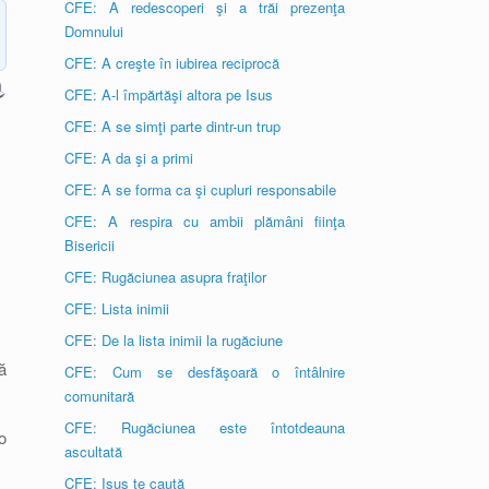
CFE: A redescoperi şi a trăi prezenţa
Domnului
CFE: A creşte în iubirea reciprocă
CFE: A-l împărtăşi altora pe Isus
CFE: A se simţi parte dintr-un trup
CFE: A da şi a primi
CFE: A se forma ca şi cupluri responsabile
CFE: A respira cu ambii plămâni fiinţa
Bisericii
CFE: Rugăciunea asupra fraţilor
CFE: Lista inimii
CFE: De la lista inimii la rugăciune
ă
CFE: Cum se desfăşoară o întâlnire
comunitară
CFE: Rugăciunea este întotdeauna
o
ascultată
CFE: Isus te caută