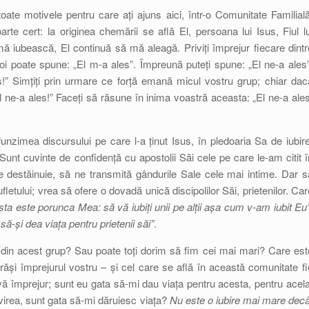
toate motivele pentru care ați ajuns aici, într-o Comunitate Familială
arte cert: la originea chemării se află El, persoana lui Isus, Fiul lu
 iubească, El continuă să mă aleagă. Priviți împrejur fiecare dintr
oi poate spune: „El m-a ales”. Împreună puteți spune: „El ne-a ales”
es!” Simțiți prin urmare ce forță emană micul vostru grup; chiar dac
l ne-a ales!” Faceți să răsune în inima voastră aceasta: „El ne-a ales
unzimea discursului pe care l-a ținut Isus, în pledoaria Sa de iubire
 Sunt cuvinte de confidență cu apostolii Săi cele pe care le-am citit î
e destăinuie, să ne transmită gândurile Sale cele mai intime. Dar s
tului; vrea să ofere o dovadă unică discipolilor Săi, prietenilor. Car
ta este porunca Mea: să vă iubiți unii pe alții așa cum v-am iubit Eu”
ă-și dea viața pentru prietenii săi”
.
e din acest grup? Sau poate toți dorim să fim cei mai mari? Care est
ăși împrejurul vostru – și cel care se află în această comunitate fi
-vă împrejur; sunt eu gata să-mi dau viața pentru acesta, pentru acela
ivirea, sunt gata să-mi dăruiesc viața?
Nu este o iubire mai mare decâ