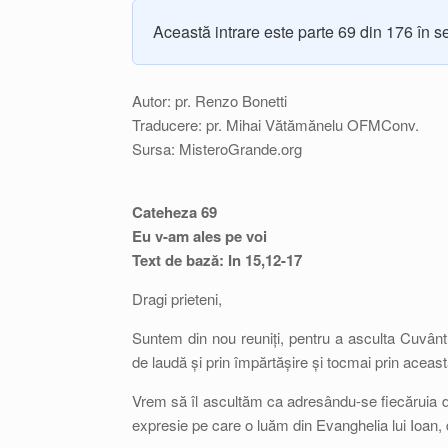
Această intrare este parte 69 din 176 în s
Autor: pr. Renzo Bonetti
Traducere: pr. Mihai Vătămănelu OFMConv.
Sursa: MisteroGrande.org
Cateheza 69
Eu v-am ales pe voi
Text de bază: In 15,12-17
Dragi prieteni,
Suntem din nou reuniți, pentru a asculta Cuvânt
de laudă și prin împărtășire și tocmai prin acea
Vrem să îl ascultăm ca adresându-se fiecăruia d
expresie pe care o luăm din Evanghelia lui Ioan, 