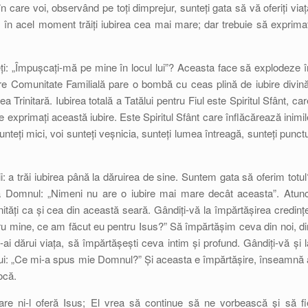
n care voi, observând pe toți dimprejur, sunteți gata să vă oferiți viaț
 în acel moment trăiți iubirea cea mai mare; dar trebuie să exprimaț
ți: „Împușcați-mă pe mine în locul lui”? Aceasta face să explodeze î
are Comunitate Familială pare o bombă cu ceas plină de iubire divină
a Trinitară. Iubirea totală a Tatălui pentru Fiul este Spiritul Sfânt, car
 exprimați această iubire. Este Spiritul Sfânt care înflăcărează inimil
nteți mici, voi sunteți veșnicia, sunteți lumea întreagă, sunteți punctu
irii: a trăi iubirea până la dăruirea de sine. Suntem gata să oferim totul
ă Domnul: „Nimeni nu are o iubire mai mare decât aceasta”. Atunc
ți ca și cea din această seară. Gândiți-vă la împărtășirea credințe
tru mine, ce am făcut eu pentru Isus?” Să împărtășim ceva din noi, di
ai dărui viața, să împărtășești ceva intim și profund. Gândiți-vă și l
ui: „Ce mi-a spus mie Domnul?” Și aceasta e împărtășire, înseamnă 
ocă.
re ni-l oferă Isus; El vrea să continue să ne vorbească și să fi