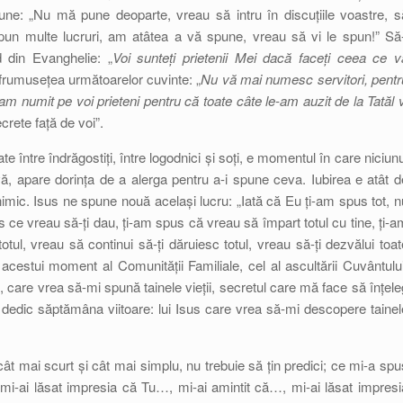
spune: „Nu mă pune deoparte, vreau să intru în discuțiile voastre, s
n multe lucruri, am atâtea a vă spune, vreau să vi le spun!” Să-
 din Evanghelie: „
Voi sunteți prietenii Mei dacă faceți ceea ce v
 frumusețea următoarelor cuvinte: „
Nu vă mai numesc servitori, pentr
-am numit pe voi prieteni pentru că toate câte le-am auzit de la Tatăl v
rete față de voi”.
te între îndrăgostiți, între logodnici și soți, e momentul în care niciunu
ă, apare dorința de a alerga pentru a-i spune ceva. Iubirea e atât d
mic. Isus ne spune nouă același lucru: „Iată că Eu ți-am spus tot, n
 ce vreau să-ți dau, ți-am spus că vreau să împart totul cu tine, ți-a
totul, vreau să continui să-ți dăruiesc totul, vreau să-ți dezvălui toat
 acestui moment al Comunității Familiale, cel al ascultării Cuvântului
, care vrea să-mi spună tainele vieții, secretul care mă face să înțele
 dedic săptămâna viitoare: lui Isus care vrea să-mi descopere tainel
cât mai scurt și cât mai simplu, nu trebuie să țin predici; ce mi-a spu
mi-ai lăsat impresia că Tu…, mi-ai amintit că…, mi-ai lăsat impresi