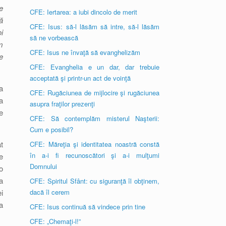
e
CFE: Iertarea: a iubi dincolo de merit
ă
CFE: Isus: să-l lăsăm să intre, să-l lăsăm
i
să ne vorbească
m
CFE: Isus ne învaţă să evanghelizăm
e
CFE: Evanghelia e un dar, dar trebuie
acceptată şi printr-un act de voinţă
a
CFE: Rugăciunea de mijlocire şi rugăciunea
a
asupra fraţilor prezenţi
e
CFE: Să contemplăm misterul Naşterii:
Cum e posibil?
t
CFE: Măreţia şi identitatea noastră constă
în a-i fi recunoscători şi a-i mulţumi
e
Domnului
o
a
CFE: Spiritul Sfânt: cu siguranţă îl obţinem,
i
dacă îl cerem
a
CFE: Isus continuă să vindece prin tine
CFE: „Chemaţi-l!”