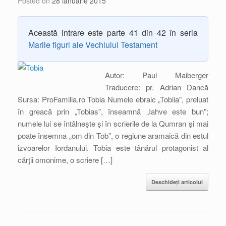
Posted on
28 ianuarie 2015
Această intrare este parte 41 din 42 în seria
Marile figuri ale Vechiului Testament
Autor: Paul Maiberger
Traducere: pr. Adrian Dancă
Sursa: ProFamilia.ro Tobia Numele ebraic „Tobiia”, preluat
în greacă prin „Tobias”, înseamnă „Iahve este bun”;
numele lui se întâlneşte şi în scrierile de la Qumran şi mai
poate însemna „om din Tob”, o regiune aramaică din estul
izvoarelor Iordanului. Tobia este tânărul protagonist al
cărţii omonime, o scriere […]
Deschideți articolul