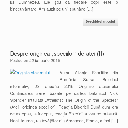
lui Dumnezeu. Ele ştiu că fiecare copil este o
binecuvântare. Am auzit pe unii spunând […]
Deschideți articolul
Despre originea „speciilor” de atei (II)
Posted on
22 ianuarie 2015
Autor: Alianţa Familiilor din
România Sursa: Buletinul
informativ, 22 ianuarie 2015 Originile ateismului
Continuarea seriei bazate pe cartea britanicul Nick
Spencer intitulată „Atheists: The Origin of the Species”
(Ateii: originea speciilor). Reacţia Bisericii După cum era
de aşteptat, la început, reacţia Bisericii a fost pe măsură.
Noel Journet, un învăţător din Ardennes, Franţa, a fost […]