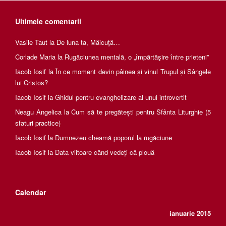
Ultimele comentarii
Vasile Taut
la
De luna ta, Măicuţă…
Corlade Maria
la
Rugăciunea mentală, o „împărtăşire între prieteni”
Iacob Iosif
la
În ce moment devin pâinea și vinul Trupul și Sângele
lui Cristos?
Iacob Iosif
la
Ghidul pentru evanghelizare al unui introvertit
Neagu Angelica
la
Cum să te pregătești pentru Sfânta Liturghie (5
sfaturi practice)
Iacob Iosif
la
Dumnezeu cheamă poporul la rugăciune
Iacob Iosif
la
Data viitoare când vedeți că plouă
Calendar
ianuarie 2015