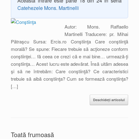
Această intrare este parte 18 din 24 în seria
Catehezele Mons. Martinelli
Autor: Mons. Raffaello
Martinelli Traducere: pr. Mihai
Pătraşcu Sursa: Ercis.ro Conştiinţa Care conştiinţă
morală? Se spune: Fiecare trebuie să acţioneze conform
conştiinţei… fă ceea ce crezi că e mai bine… urmează-ţi
conştiinţa… Acest lucru este adevărat. Însă uităm adesea
şi să ne întrebăm: Care conştiinţă? Ce caracteristici
trebuie să aibă conştiinţa? Cum se formează conştiinţa?
[…]
Deschideți articolul
Toată frumoasă