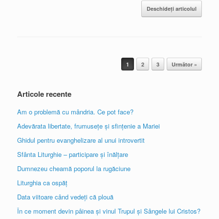
Deschideți articolul
Post navigation
1
2
3
Următor »
Articole recente
Am o problemă cu mândria. Ce pot face?
Adevărata libertate, frumusețe și sfințenie a Mariei
Ghidul pentru evanghelizare al unui introvertit
Sfânta Liturghie – participare și înălțare
Dumnezeu cheamă poporul la rugăciune
Liturghia ca ospăț
Data viitoare când vedeți că plouă
În ce moment devin pâinea și vinul Trupul și Sângele lui Cristos?