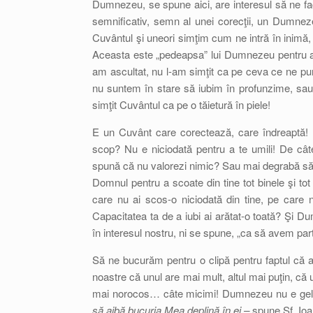
Dumnezeu, se spune aici, are interesul să ne facă
semnificativ, semn al unei corecţii, un Dumnez
Cuvântul şi uneori simţim cum ne intră în inimă, 
Aceasta este „pedeapsa” lui Dumnezeu pentru a n
am ascultat, nu l-am simţit ca pe ceva ce ne pune 
nu suntem în stare să iubim în profunzime, sa
simţit Cuvântul ca pe o tăietură în piele!
E un Cuvânt care corectează, care îndreaptă! 
scop? Nu e niciodată pentru a te umili! De cât
spună că nu valorezi nimic? Sau mai degrabă să t
Domnul pentru a scoate din tine tot binele şi tot 
care nu ai scos-o niciodată din tine, pe care n
Capacitatea ta de a iubi ai arătat-o toată? Şi 
în interesul nostru, ni se spune, „ca să avem part
Să ne bucurăm pentru o clipă pentru faptul că
noastre că unul are mai mult, altul mai puţin, că 
mai norocos… câte micimi! Dumnezeu nu e gelos 
să aibă bucuria Mea deplină în ei –
spune Sf. Ioan