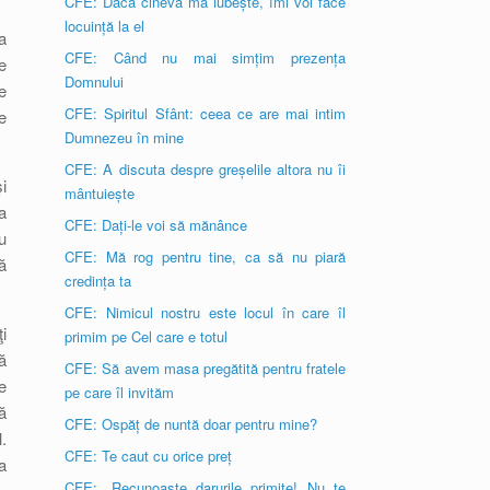
CFE: Dacă cineva mă iubește, îmi voi face
locuință la el
a
CFE: Când nu mai simțim prezența
e
Domnului
e
CFE: Spiritul Sfânt: ceea ce are mai intim
e
Dumnezeu în mine
CFE: A discuta despre greșelile altora nu îi
i
mântuiește
a
CFE: Dați-le voi să mănânce
u
CFE: Mă rog pentru tine, ca să nu piară
ă
credința ta
CFE: Nimicul nostru este locul în care îl
i
primim pe Cel care e totul
ă
CFE: Să avem masa pregătită pentru fratele
e
pe care îl invităm
ă
CFE: Ospăț de nuntă doar pentru mine?
.
CFE: Te caut cu orice preț
a
CFE: „Recunoaște darurile primite! Nu te