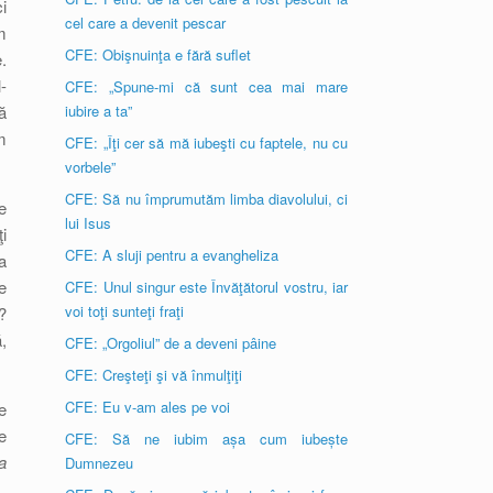
i
cel care a devenit pescar
m
CFE: Obişnuinţa e fără suflet
.
-
CFE: „Spune-mi că sunt cea mai mare
ă
iubire a ta”
m
CFE: „Îţi cer să mă iubeşti cu faptele, nu cu
vorbele”
CFE: Să nu împrumutăm limba diavolului, ci
e
lui Isus
i
CFE: A sluji pentru a evangheliza
a
e
CFE: Unul singur este Învăţătorul vostru, iar
voi toţi sunteţi fraţi
?
,
CFE: „Orgoliul” de a deveni pâine
CFE: Creşteţi şi vă înmulţiţi
CFE: Eu v-am ales pe voi
e
e
CFE: Să ne iubim așa cum iubește
a
Dumnezeu