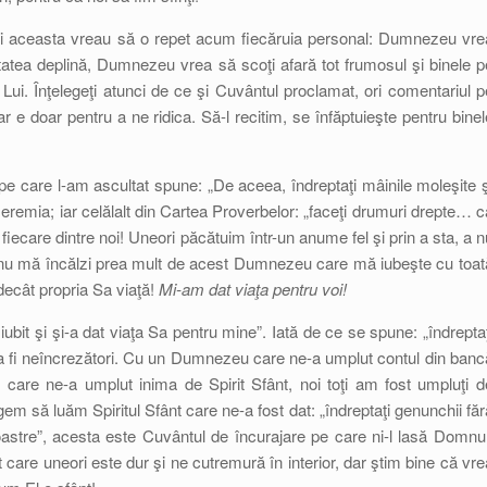
Şi aceasta vreau să o repet acum fiecăruia personal: Dumnezeu vre
tatea deplină, Dumnezeu vrea să scoţi afară tot frumosul şi binele p
a Lui. Înţelegeţi atunci de ce şi Cuvântul proclamat, ori comentariul p
dar e doar pentru a ne ridica. Să-l recitim, se înfăptuieşte pentru binel
 pe care l-am ascultat spune: „De aceea, îndreptaţi mâinile moleşite ş
Ieremia; iar celălalt din Cartea Proverbelor: „faceţi drumuri drepte… c
iecare dintre noi! Uneori păcătuim într-un anume fel şi prin a sta, a n
a nu mă încălzi prea mult de acest Dumnezeu care mă iubeşte cu toat
ecât propria Sa viaţă!
Mi-am dat viaţa pentru voi!
it şi şi-a dat viaţa Sa pentru mine”. Iată de ce se spune: „îndreptaţ
 a fi neîncrezători. Cu un Dumnezeu care ne-a umplut contul din banc
re ne-a umplut inima de Spirit Sfânt, noi toţi am fost umpluţi d
em să luăm Spiritul Sfânt care ne-a fost dat: „îndreptaţi genunchii făr
oastre”, acesta este Cuvântul de încurajare pe care ni-l lasă Domnul
care uneori este dur şi ne cutremură în interior, dar ştim bine că vre