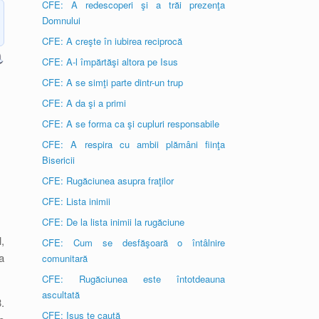
CFE: A redescoperi şi a trăi prezenţa
Domnului
CFE: A creşte în iubirea reciprocă
CFE: A-l împărtăşi altora pe Isus
CFE: A se simţi parte dintr-un trup
CFE: A da şi a primi
CFE: A se forma ca şi cupluri responsabile
CFE: A respira cu ambii plămâni fiinţa
Bisericii
CFE: Rugăciunea asupra fraţilor
CFE: Lista inimii
CFE: De la lista inimii la rugăciune
,
CFE: Cum se desfăşoară o întâlnire
a
comunitară
CFE: Rugăciunea este întotdeauna
ascultată
.
CFE: Isus te caută