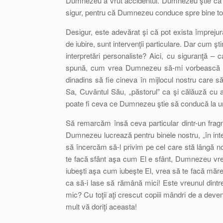
Dumnezeu a vrut accidentul. Dumnezeu ştie că a 
sigur, pentru că Dumnezeu conduce spre bine to
Desigur, este adevărat şi că pot exista împreju
de iubire, sunt intervenţii particulare. Dar cum
interpretări personaliste? Aici, cu siguranţ
spună, cum vrea Dumnezeu să-mi vorbească – aj
dinadins să fie cineva în mijlocul nostru care 
Sa, Cuvântul Său, „păstorul” ca şi călăuză cu au
poate fi ceva ce Dumnezeu ştie să conducă la un
Să remarcăm însă ceva particular dintr-un fragm
Dumnezeu lucrează pentru binele nostru, „în inte
să încercăm să-l privim pe cel care stă lângă no
te facă sfânt aşa cum El e sfânt, Dumnezeu vre
iubeşti aşa cum iubeşte El, vrea să te facă măreţ
ca să-i lase să rămână mici! Este vreunul dintre
mic? Cu toţii aţi crescut copiii mândri de a deven
mult vă doriţi aceasta!