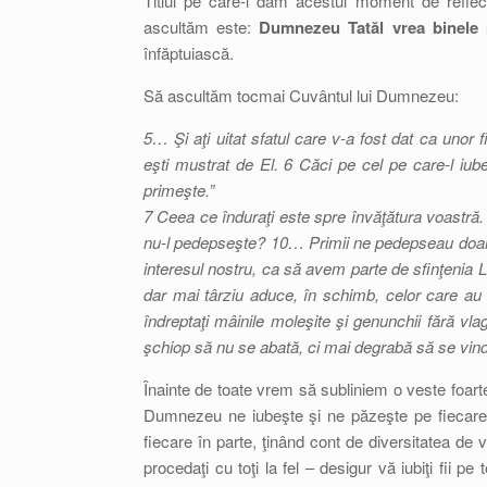
Titlul pe care-l dăm acestui moment de reflec
ascultăm este:
Dumnezeu Tatăl vrea binele
înfăptuiască.
Să ascultăm tocmai Cuvântul lui Dumnezeu:
5… Şi aţi uitat sfatul care v-a fost dat ca unor 
eşti mustrat de El. 6 Căci pe cel pe care-l iub
primeşte.”
7 Ceea ce înduraţi este spre învăţătura voastră. 
nu-l pedepseşte? 10… Primii ne pedepseau doar pe
interesul nostru, ca să avem parte de sfinţenia 
dar mai târziu aduce, în schimb, celor care au f
îndreptaţi mâinile moleşite şi genunchii fără vla
şchiop să nu se abată, ci mai degrabă să se vin
Înainte de toate vrem să subliniem o veste foar
Dumnezeu ne iubeşte şi ne păzeşte pe fiecare. A
fiecare în parte, ţinând cont de diversitatea de v
procedaţi cu toţi la fel – desigur vă iubiţi fii pe t