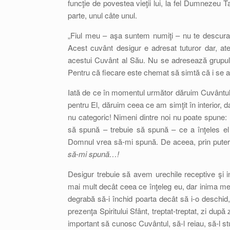
funcţie de povestea vieţii lui, la fel Dumnezeu Ta
parte, unul câte unul.
„Fiul meu – aşa suntem numiţi – nu te descuraj
Acest cuvânt desigur e adresat tuturor dar, aten
acestui Cuvânt al Său. Nu se adresează grupului
Pentru că fiecare este chemat să simtă că i se
Iată de ce în momentul următor dăruim Cuvântul,
pentru El, dăruim ceea ce am simţit în interior,
nu categoric! Nimeni dintre noi nu poate spune:
să spună – trebuie să spună – ce a înţeles el
Domnul vrea să-mi spună. De aceea, prin putere
să-mi spună…!
Desigur trebuie să avem urechile receptive şi
mai mult decât ceea ce înţeleg eu, dar inima mea
degrabă să-i închid poarta decât să i-o deschi
prezenţa Spiritului Sfânt, treptat-treptat, zi după
important să cunosc Cuvântul, să-l reiau, să-l st