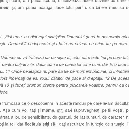
ţie şi care, am putea spune, sintetizează acele cuvinte pe care l
 meu
, şi, am putea adăuga, face totul pentru ca binele meu să s
fii: „Fiul meu, nu dispreţui disciplina Domnului şi nu te descuraja cân
eşte Domnul îl pedepseşte şi-l bate cu nuiaua pe orice fiu pe care î
Dumnezeu vă tratează ca pe nişte fii; căci care este fiul pe care tată
ntru puţine zile, după cum li se părea lor că e bine, dar El o face î
Lui. 11 Orice pedeapsă nu pare să fie pe moment bucurie, ci întristare
ost încercaţi de ea, rodul dătător de pace al dreptăţii. 12 De aceea
gă 13 şi faceţi drumuri drepte pentru picioarele voastre, pentru ca ce
dece.
te frumoasă ce o descoperim în aceste rânduri pe care le-am ascultat
şa cum voi, taţi şi mame, ştiţi să-i supravegheaţi pe fii voştri, p
ârstă a lor, de sensibilitate, de gusturi, de răspunsuri, de caracter, n
oţi la fel, dar fiecăruia ştiţi să-i daţi ascultare în funcţie de situaţie, 