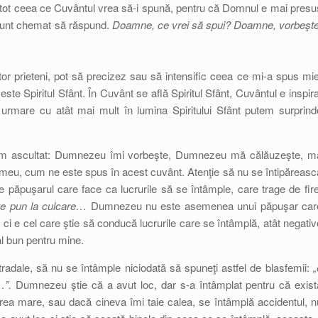
 tot ceea ce Cuvântul vrea să-i spună, pentru că Domnul e mai presu
 sunt chemat să răspund.
Doamne, ce vrei să spui? Doamne, vorbeşte
r prieteni, pot să precizez sau să intensific ceea ce mi-a spus mie
este Spiritul Sfânt. În Cuvânt se află Spiritul Sfânt, Cuvântul e inspira
 urmare cu atât mai mult în lumina Spiritului Sfânt putem surprind
e-am ascultat: Dumnezeu îmi vorbeşte, Dumnezeu mă călăuzeşte, m
meu, cum ne este spus în acest cuvânt. Atenţie să nu se întipăreasc
păpuşarul care face ca lucrurile să se întâmple, care trage de fire
 te pun la culcare…
Dumnezeu nu este asemenea unui păpuşar car
 ci e cel care ştie să conducă lucrurile care se întâmplă, atât negativ
nal bun pentru mine.
adale, să nu se întâmple niciodată să spuneţi astfel de blasfemii:
„
…”.
Dumnezeu ştie că a avut loc, dar s-a întâmplat pentru că exist
 prea mare, sau dacă cineva îmi taie calea, se întâmplă accidentul, n