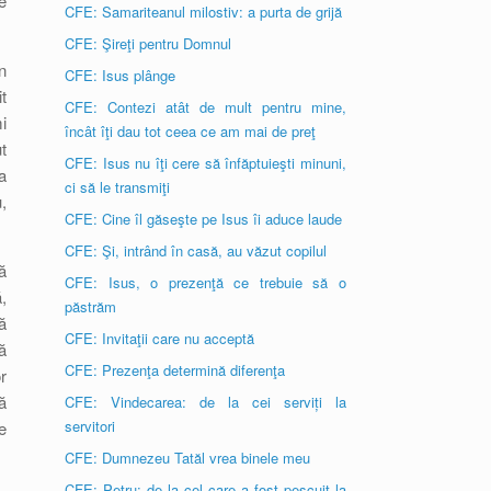
e
CFE: Samariteanul milostiv: a purta de grijă
CFE: Şireţi pentru Domnul
n
CFE: Isus plânge
t
CFE: Contezi atât de mult pentru mine,
i
încât îţi dau tot ceea ce am mai de preţ
t
CFE: Isus nu îţi cere să înfăptuieşti minuni,
a
ci să le transmiţi
,
CFE: Cine îl găseşte pe Isus îi aduce laude
CFE: Şi, intrând în casă, au văzut copilul
ă
CFE: Isus, o prezenţă ce trebuie să o
,
păstrăm
ă
CFE: Invitaţii care nu acceptă
ă
CFE: Prezenţa determină diferenţa
r
ă
CFE: Vindecarea: de la cei serviți la
servitori
e
CFE: Dumnezeu Tatăl vrea binele meu
CFE: Petru: de la cel care a fost pescuit la