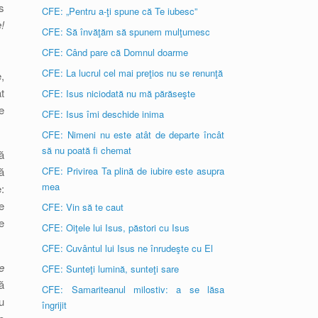
s
CFE: „Pentru a-ţi spune că Te iubesc”
!
CFE: Să învăţăm să spunem mulţumesc
CFE: Când pare că Domnul doarme
CFE: La lucrul cel mai preţios nu se renunţă
,
t
CFE: Isus niciodată nu mă părăseşte
e
CFE: Isus îmi deschide inima
CFE: Nimeni nu este atât de departe încât
să nu poată fi chemat
ă
ă
CFE: Privirea Ta plină de iubire este asupra
mea
:
e
CFE: Vin să te caut
e
CFE: Oiţele lui Isus, păstori cu Isus
CFE: Cuvântul lui Isus ne înrudeşte cu El
e
CFE: Sunteţi lumină, sunteţi sare
ă
CFE: Samariteanul milostiv: a se lăsa
u
îngrijit