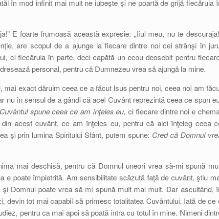
tăl în mod infinit mai mult ne iubeşte şi ne poartă de grijă fiecăruia î
a!” E foarte frumoasă această expresie: „fiul meu, nu te descuraja!
ţie, are scopul de a ajunge la fiecare dintre noi cei strânşi în juru
, ci fiecăruia în parte, deci capătă un ecou deosebit pentru fiecare
 adresează personal, pentru că Dumnezeu vrea să ajungă la mine.
 mai exact dăruim ceea ce a făcut Isus pentru noi, ceea noi am făcu
 dar nu în sensul de a gândi că acel Cuvânt reprezintă ceea ce spun eu
Cuvântul spune ceea ce am înţeles eu,
ci fiecare dintre noi e chema
 din acest cuvânt, ce am înţeles eu, pentru că aici înţeleg ceea c
a şi prin lumina Spiritului Sfânt, putem spune:
Cred că Domnul vre
 inima mai deschisă, pentru că Domnul uneori vrea să-mi spună mul
 e poate împietrită. Am sensibilitate scăzută faţă de cuvânt, ştiu ma
d, şi Domnul poate vrea să-mi spună mult mai mult. Dar ascultând, î
 zi, devin tot mai capabil să primesc totalitatea Cuvântului. Iată de ce 
udiez, pentru ca mai apoi să poată intra cu totul în mine. Nimeni dintr