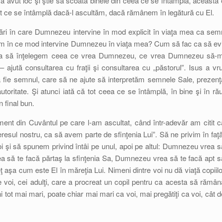
avut loc şi ştie să scoată binele din ceea ce se întâmplă, aceasta 
t ce se întâmplă dacă-l ascultăm, dacă rămânem în legătură cu El.
rări în care Dumnezeu intervine în mod explicit în viaţa mea ca sem
 ştim în ce mod intervine Dumnezeu în viaţa mea? Cum să fac ca să evi
ă – ca să înţelegem ceea ce vrea Dumnezeu, ce vrea Dumnezeu să-m
ută consultarea cu fraţii şi consultarea cu „păstorul”. Isus a vru
să fie semnul, care să ne ajute să interpretăm semnele Sale, prezenţ
toritate. Şi atunci iată că tot ceea ce se întâmplă, în bine şi în rău
 final bun.
ent din Cuvântul pe care l-am ascultat, când într-adevăr am citit c
resul nostru, ca să avem parte de sfinţenia Lui”. Să ne privim în faţă
i şi să spunem privind întâi pe unul, apoi pe altul: Dumnezeu vrea s
a să te facă părtaş la sfinţenia Sa, Dumnezeu vrea să te facă apt s
 aşa cum este El în măreţia Lui. Nimeni dintre voi nu dă viaţă copiilo
 voi, cei adulţi, care a procreat un copil pentru ca acesta să rămân
i tot mai mari, poate chiar mai mari ca voi, mai pregătiţi ca voi, cât d