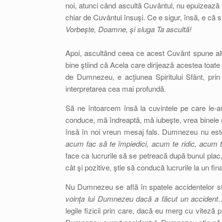
noi, atunci când ascultă Cuvântul, nu epuizează
chiar de Cuvântul însuşi. Ce e sigur, însă, e că
Vorbeşte, Doamne, şi sluga Ta ascultă!
Apoi, ascultând ceea ce acest Cuvânt spune alto
bine ştiind că Acela care dirijează acestea toate 
de Dumnezeu, e acţiunea Spiritului Sfânt, prin
interpretarea cea mai profundă.
Să ne întoarcem însă la cuvintele pe care l
conduce, mă îndreaptă, mă iubeşte, vrea binele 
însă în noi vreun mesaj fals. Dumnezeu nu este 
acum fac să te împiedici, acum te ridic, acum
face ca lucrurile să se petreacă după bunul plac,
cât şi pozitive, ştie să conducă lucrurile la un fi
Nu Dumnezeu se află în spatele accidentelor str
voinţa lui Dumnezeu dacă a făcut un accident
legile fizicii prin care, dacă eu merg cu viteză