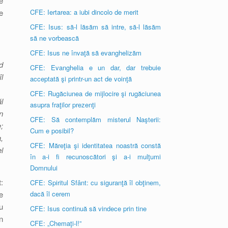
e
e
CFE: Iertarea: a iubi dincolo de merit
CFE: Isus: să-l lăsăm să intre, să-l lăsăm
să ne vorbească
CFE: Isus ne învaţă să evanghelizăm
d
CFE: Evanghelia e un dar, dar trebuie
l
acceptată şi printr-un act de voinţă
CFE: Rugăciunea de mijlocire şi rugăciunea
l
asupra fraţilor prezenţi
n
CFE: Să contemplăm misterul Naşterii:
;
Cum e posibil?
,
CFE: Măreţia şi identitatea noastră constă
l
în a-i fi recunoscători şi a-i mulţumi
Domnului
:
CFE: Spiritul Sfânt: cu siguranţă îl obţinem,
e
dacă îl cerem
u
CFE: Isus continuă să vindece prin tine
în
CFE: „Chemaţi-l!”