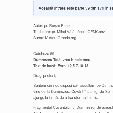
Această intrare este parte 59 din 176 în s
Autor: pr. Renzo Bonetti
Traducere: pr. Mihai Vătămănelu OFMConv.
Sursa: MisteroGrande.org
Cateheza 59
Dumnezeu Tatăl vrea binele meu
Text de bază: Evrei 12,5-7.10-13
Dragi prieteni,
Suntem din nou dispuşi să-l ascultăm pe Domnul,
vine de la Dumnezeu, Cuvânt însufleţit de Spiritu
ajunge la inimă, de a transforma inimile.
Fragmentul Cuvântului lui Dumnezeu, de această 