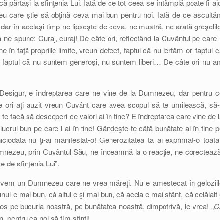
 părtaşi la sfinţenia Lui. Iată de ce tot ceea se întâmplă poate fi aic
eu care ştie să obţină ceva mai bun pentru noi. Iată de ce ascultă
dar în acelaşi timp ne lipseşte de ceva, ne mustră, ne arată greşelile
e spune: Curaj, curaj! De câte ori, reflectând la Cuvântul pe care l
în faţă propriile limite, vreun defect, faptul că nu iertăm ori faptul c
u faptul că nu suntem generoşi, nu suntem liberi… De câte ori nu a
Desigur, e îndreptarea care ne vine de la Dumnezeu, dar pentru c
e ori aţi auzit vreun Cuvânt care avea scopul să te umilească, să-ţ
e facă să descoperi ce valori ai în tine? E îndreptarea care vine de l
lucrul bun pe care-l ai în tine! Gândeşte-te câtă bunătate ai în tine p
iciodată nu ţi-ai manifestat-o! Generozitatea ta ai exprimat-o toată
Dumnezeu, prin Cuvântul Său, ne îndeamnă la o reacţie, ne corectează
e de sfinţenia Lui”.
 avem un Dumnezeu care ne vrea măreţi. Nu e amestecat în geloziil
unul e mai bun, că altul e şi mai bun, că acela e mai sfânt, că celălalt 
pe bucuria noastră, pe bunătatea noastră, dimpotrivă, le vrea! „
C
, pentru ca noi să fim sfinţi!