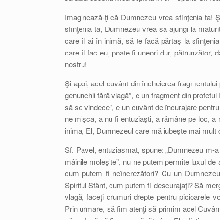
Imaginează-ţi că Dumnezeu vrea sfinţenia ta! 
sfinţenia ta, Dumnezeu vrea să ajungi la maturi
care îl ai în inimă, să te facă părtaş la sfinţeni
care îl fac eu, poate fi uneori dur, pătrunzător, 
nostru!
Şi apoi, acel cuvânt din încheierea fragmentului
genunchii fără vlagă”, e un fragment din profetul 
să se vindece”, e un cuvânt de încurajare pentru f
ne mişca, a nu fi entuziaşti, a rămâne pe loc, 
inima, El, Dumnezeul care mă iubeşte mai mult d
Sf. Pavel, entuziasmat, spune: „Dumnezeu m-a iub
mâinile moleşite”, nu ne putem permite luxul de
cum putem fi neîncrezători? Cu un Dumnezeu ca
Spiritul Sfânt, cum putem fi descurajaţi? Să merg
vlagă, faceţi drumuri drepte pentru picioarele v
Prin urmare, să fim atenţi să primim acel Cuvânt 