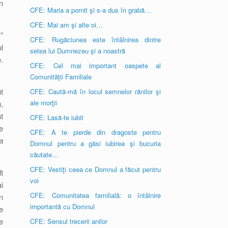
n
CFE: Maria a pornit şi s-a dus în grabă…
CFE: Mai am şi alte oi…
”
CFE: Rugăciunea este întâlnirea dintre
l
setea lui Dumnezeu şi a noastră
.
CFE: Cel mai important oaspete al
Comunităţii Familiale
t
CFE: Caută-mă în locul semnelor rănilor şi
ale morţii
,
t
CFE: Lasă-te iubit
e
CFE: A te pierde din dragoste pentru
a
Domnul pentru a găsi iubirea şi bucuria
căutate…
CFE: Vestiţi ceea ce Domnul a făcut pentru
t
voi
i
CFE: Comunitatea familială: o întâlnire
n
importantă cu Domnul
e
e
CFE: Sensul trecerii anilor