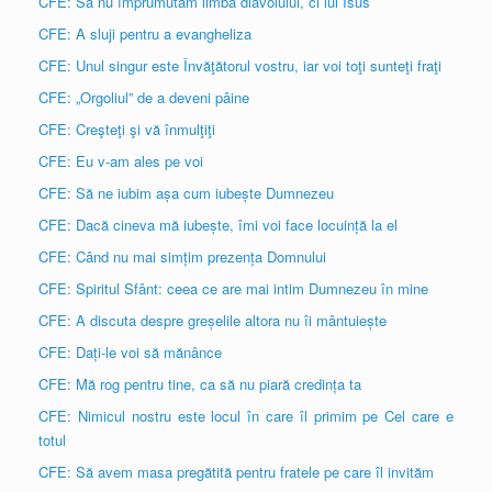
CFE: Să nu împrumutăm limba diavolului, ci lui Isus
CFE: A sluji pentru a evangheliza
CFE: Unul singur este Învăţătorul vostru, iar voi toţi sunteţi fraţi
CFE: „Orgoliul” de a deveni pâine
CFE: Creşteţi şi vă înmulţiţi
CFE: Eu v-am ales pe voi
CFE: Să ne iubim așa cum iubește Dumnezeu
CFE: Dacă cineva mă iubește, îmi voi face locuință la el
CFE: Când nu mai simțim prezența Domnului
CFE: Spiritul Sfânt: ceea ce are mai intim Dumnezeu în mine
CFE: A discuta despre greșelile altora nu îi mântuiește
CFE: Dați-le voi să mănânce
CFE: Mă rog pentru tine, ca să nu piară credința ta
CFE: Nimicul nostru este locul în care îl primim pe Cel care e
totul
CFE: Să avem masa pregătită pentru fratele pe care îl invităm