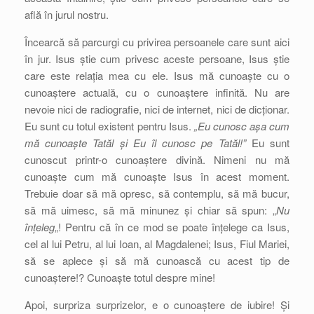
află în jurul nostru.
Încearcă să parcurgi cu privirea persoanele care sunt aici
în jur. Isus știe cum privesc aceste persoane, Isus știe
care este relația mea cu ele. Isus mă cunoaște cu o
cunoaștere actuală, cu o cunoaștere infinită. Nu are
nevoie nici de radiografie, nici de internet, nici de dicționar.
Eu sunt cu totul existent pentru Isus.
„Eu cunosc așa cum
mă cunoaște Tatăl și Eu îl cunosc pe Tatăl!”
Eu sunt
cunoscut printr-o cunoaștere divină. Nimeni nu mă
cunoaște cum mă cunoaște Isus în acest moment.
Trebuie doar să mă opresc, să contemplu, să mă bucur,
să mă uimesc, să mă minunez și chiar să spun: „
Nu
înțeleg
„! Pentru că în ce mod se poate înțelege ca Isus,
cel al lui Petru, al lui Ioan, al Magdalenei; Isus, Fiul Mariei,
să se aplece și să mă cunoască cu acest tip de
cunoaștere!? Cunoaște totul despre mine!
Apoi, surpriza surprizelor, e o cunoaștere de iubire! Și