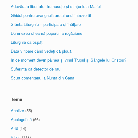
Adevărata libertate, frumusețe și sfințenie a Mariei
Ghidul pentru evanghelizare al unui introvertit
Sfânta Liturghie – participare și înălțare
Dumnezeu cheamă poporul la rugăciune
Liturghia ca ospăț
Data viitoare când vedeți că plouă
În ce moment devin pâinea și vinul Trupul și Sângele lui Cristos?
Suferința ca detector de rău
Scurt comentariu la Nunta din Cana
Teme
Analize
(55)
Apologetică
(66)
Artă
(14)
Biblic
(113)