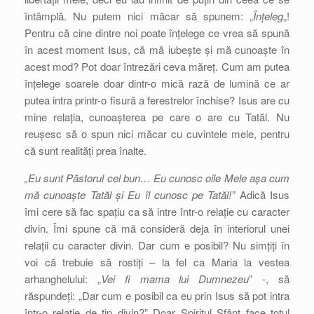
întâmplă. Nu putem nici măcar să spunem: „
Înțeleg
„!
Pentru că cine dintre noi poate înțelege ce vrea să spună
în acest moment Isus, că mă iubește și mă cunoaște în
acest mod? Pot doar întrezări ceva măreț. Cum am putea
înțelege soarele doar dintr-o mică rază de lumină ce ar
putea intra printr-o fisură a ferestrelor închise? Isus are cu
mine relația, cunoașterea pe care o are cu Tatăl. Nu
reușesc să o spun nici măcar cu cuvintele mele, pentru
că sunt realități prea înalte.
„Eu sunt Păstorul cel bun… Eu cunosc oile Mele așa cum
mă cunoaște Tatăl și Eu îl cunosc pe Tatăl!”
Adică Isus
îmi cere să fac spațiu ca să intre într-o relație cu caracter
divin. Îmi spune că mă consideră deja în interiorul unei
relații cu caracter divin. Dar cum e posibil? Nu simțiți în
voi că trebuie să rostiți – la fel ca Maria la vestea
arhanghelului: „
Vei fi mama lui Dumnezeu
” -, să
răspundeți: „Dar cum e posibil ca eu prin Isus să pot intra
într-o relație de tip divin?” Doar Spiritul Sfânt face totul