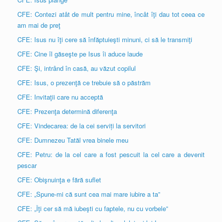
CFE: Contezi atât de mult pentru mine, încât îţi dau tot ceea ce
am mai de preţ
CFE: Isus nu îţi cere să înfăptuieşti minuni, ci să le transmiţi
CFE: Cine îl găseşte pe Isus îi aduce laude
CFE: Şi, intrând în casă, au văzut copilul
CFE: Isus, o prezenţă ce trebuie să o păstrăm
CFE: Invitaţii care nu acceptă
CFE: Prezenţa determină diferenţa
CFE: Vindecarea: de la cei serviți la servitori
CFE: Dumnezeu Tatăl vrea binele meu
CFE: Petru: de la cel care a fost pescuit la cel care a devenit
pescar
CFE: Obişnuinţa e fără suflet
CFE: „Spune-mi că sunt cea mai mare iubire a ta”
CFE: „Îţi cer să mă iubeşti cu faptele, nu cu vorbele”