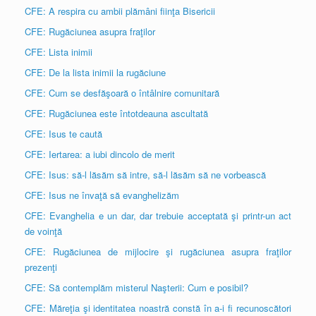
CFE: A respira cu ambii plămâni fiinţa Bisericii
CFE: Rugăciunea asupra fraţilor
CFE: Lista inimii
CFE: De la lista inimii la rugăciune
CFE: Cum se desfăşoară o întâlnire comunitară
CFE: Rugăciunea este întotdeauna ascultată
CFE: Isus te caută
CFE: Iertarea: a iubi dincolo de merit
CFE: Isus: să-l lăsăm să intre, să-l lăsăm să ne vorbească
CFE: Isus ne învaţă să evanghelizăm
CFE: Evanghelia e un dar, dar trebuie acceptată şi printr-un act
de voinţă
CFE: Rugăciunea de mijlocire şi rugăciunea asupra fraţilor
prezenţi
CFE: Să contemplăm misterul Naşterii: Cum e posibil?
CFE: Măreţia şi identitatea noastră constă în a-i fi recunoscători