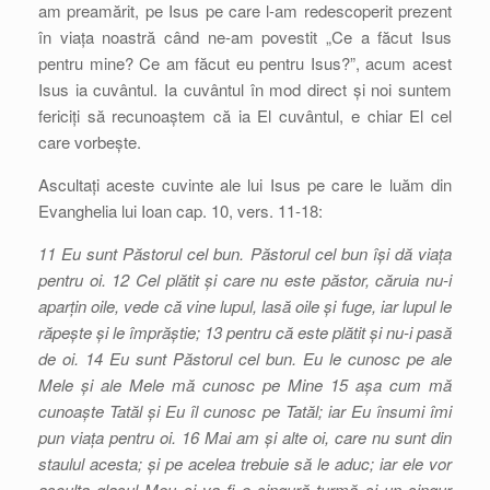
am preamărit, pe Isus pe care l-am redescoperit prezent
în viața noastră când ne-am povestit „Ce a făcut Isus
pentru mine? Ce am făcut eu pentru Isus?”, acum acest
Isus ia cuvântul. Ia cuvântul în mod direct și noi suntem
fericiți să recunoaștem că ia El cuvântul, e chiar El cel
care vorbește.
Ascultați aceste cuvinte ale lui Isus pe care le luăm din
Evanghelia lui Ioan cap. 10, vers. 11-18:
11 Eu sunt Păstorul cel bun. Păstorul cel bun își dă viața
pentru oi. 12 Cel plătit și care nu este păstor, căruia nu-i
aparțin oile, vede că vine lupul, lasă oile și fuge, iar lupul le
răpește și le împrăștie; 13 pentru că este plătit și nu-i pasă
de oi. 14 Eu sunt Păstorul cel bun. Eu le cunosc pe ale
Mele și ale Mele mă cunosc pe Mine 15 așa cum mă
cunoaște Tatăl și Eu îl cunosc pe Tatăl; iar Eu însumi îmi
pun viața pentru oi. 16 Mai am și alte oi, care nu sunt din
staulul acesta; și pe acelea trebuie să le aduc; iar ele vor
asculta glasul Meu și va fi o singură turmă și un singur