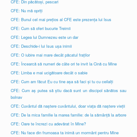
CFE: Din păcătoși, pescari
CFE: Nu mă opriți
CFE: Bunul cel mai prețios al CFE este prezența lui Isus
CFE: Cum să oferi bucurie Treimii
CFE: Legea lui Dumnezeu este un dar
CFE: Deschide-i lui Isus ușa inimii
CFE: O iubire mai mare decât păcatul fraților
CFE: Încearcă să numeri de câte ori te invit la Cină cu Mine
CFE: Limba e mai ucigătoare decât o sabie
CFE: Cum am făcut Eu cu tine așa să faci și tu cu ceilalți
CFE: Cum aș putea să știu dacă sunt un discipol sănătos sau
bolnav
CFE: Cuvântul dă naștere cuvântului, doar viața dă naștere vieții
CFE: De la mica familie la marea familie: de la sămânță la arbore
CFE: Oare te încrezi cu adevărat în Mine?
CFE: Nu face din frumoasa ta inimă un mormânt pentru Mine