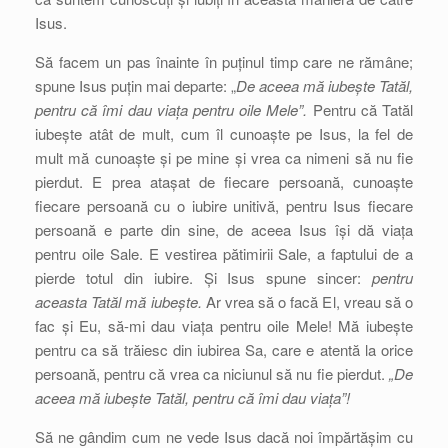
Isus.
Să facem un pas înainte în puținul timp care ne rămâne;
spune Isus puțin mai departe: „
De aceea mă iubește Tatăl,
pentru că îmi dau viața pentru oile Mele”.
Pentru că Tatăl
iubește atât de mult, cum îl cunoaște pe Isus, la fel de
mult mă cunoaște și pe mine și vrea ca nimeni să nu fie
pierdut. E prea atașat de fiecare persoană, cunoaște
fiecare persoană cu o iubire unitivă, pentru Isus fiecare
persoană e parte din sine, de aceea Isus își dă viața
pentru oile Sale. E vestirea pătimirii Sale, a faptului de a
pierde totul din iubire. Și Isus spune sincer:
pentru
aceasta Tatăl mă iubește.
Ar vrea să o facă El, vreau să o
fac și Eu, să-mi dau viața pentru oile Mele! Mă iubește
pentru ca să trăiesc din iubirea Sa, care e atentă la orice
persoană, pentru că vrea ca niciunul să nu fie pierdut.
„De
aceea mă iubește Tatăl, pentru că îmi dau viața”!
Să ne gândim cum ne vede Isus dacă noi împărtășim cu