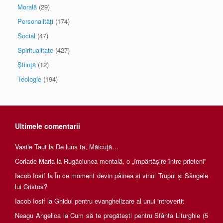
Morală
(29)
Personalităţi
(174)
Social
(47)
Spiritualitate
(427)
Ştiinţă
(12)
Teologie
(194)
Ultimele comentarii
Vasile Taut
la
De luna ta, Măicuţă…
Corlade Maria
la
Rugăciunea mentală, o „împărtăşire între prieteni”
Iacob Iosif
la
În ce moment devin pâinea și vinul Trupul și Sângele
lui Cristos?
Iacob Iosif
la
Ghidul pentru evanghelizare al unui introvertit
Neagu Angelica
la
Cum să te pregătești pentru Sfânta Liturghie (5