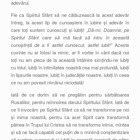
adevărul.
Fie ca Spiritul Sfânt să ne călăuzească la acest adevăr
întreg, la acest tip de cunoaștere în iubire și adevăr în
care toți suntem cunoscuți și iubiți! „
Dă-mi, Doamne, pe
Spiritul Sfânt care să mă facă să intru în această
cunoștință de a fi astfel cunoscut, astfel iubit!”
Aceste
cuvinte nu ar folosi la nimic, ar fi vorbe în vânt dacă noi
toți nu am pleca de la această întâlnire simțindu-ne iubiți
cu totul, iubiți în intimitatea noastră cea mai profundă, iubiți
în lipsurile noastre, iubiți în judecățile noastre, iubiți în ceea
ce nu am povesti nimănui niciodată!
Iată de ce dorim să ne pregătim pentru sărbătoarea
Rusaliilor, pentru reînnoirea darului Spiritului Sfânt. Iată de
ce îl invocăm pe Spiritul Sfânt ca să ne transforme pe noi
și inima noastră, pentru ca acel Spirit care transformă
pâinea în Trupul lui Cristos să ne transforme inima, mintea
și să ne facă capabili cel puțin de o minimă conștientizare
că suntem cunoscuți și iubiți în această manieră de către