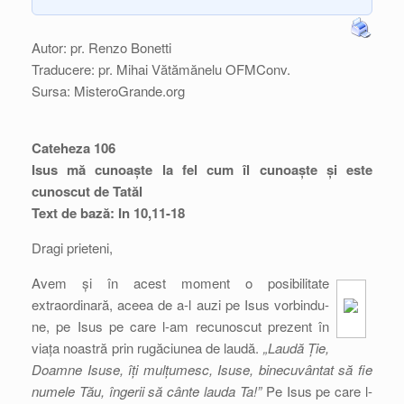
Autor: pr. Renzo Bonetti
Traducere: pr. Mihai Vătămănelu OFMConv.
Sursa: MisteroGrande.org
Cateheza 106
Isus mă cunoaște la fel cum îl cunoaște și este
cunoscut de Tatăl
Text de bază: In 10,11-18
Dragi prieteni,
Avem și în acest moment o posibilitate
extraordinară, aceea de a-l auzi pe Isus vorbindu-
ne, pe Isus pe care l-am recunoscut prezent în
viața noastră prin rugăciunea de laudă.
„Laudă Ție,
Doamne Isuse, îți mulțumesc, Isuse, binecuvântat să fie
numele Tău, îngerii să cânte lauda Ta!”
Pe Isus pe care l-