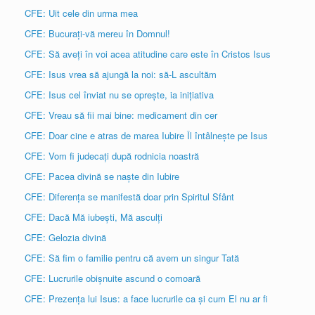
CFE: Uit cele din urma mea
CFE: Bucurați-vă mereu în Domnul!
CFE: Să aveți în voi acea atitudine care este în Cristos Isus
CFE: Isus vrea să ajungă la noi: să-L ascultăm
CFE: Isus cel înviat nu se oprește, ia inițiativa
CFE: Vreau să fii mai bine: medicament din cer
CFE: Doar cine e atras de marea Iubire Îl întâlnește pe Isus
CFE: Vom fi judecați după rodnicia noastră
CFE: Pacea divină se naște din Iubire
CFE: Diferența se manifestă doar prin Spiritul Sfânt
CFE: Dacă Mă iubești, Mă asculți
CFE: Gelozia divină
CFE: Să fim o familie pentru că avem un singur Tată
CFE: Lucrurile obișnuite ascund o comoară
CFE: Prezența lui Isus: a face lucrurile ca și cum El nu ar fi