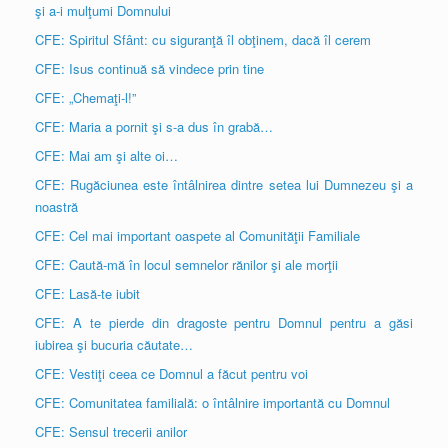
şi a-i mulţumi Domnului
CFE: Spiritul Sfânt: cu siguranţă îl obţinem, dacă îl cerem
CFE: Isus continuă să vindece prin tine
CFE: „Chemaţi-l!”
CFE: Maria a pornit şi s-a dus în grabă…
CFE: Mai am şi alte oi…
CFE: Rugăciunea este întâlnirea dintre setea lui Dumnezeu şi a
noastră
CFE: Cel mai important oaspete al Comunităţii Familiale
CFE: Caută-mă în locul semnelor rănilor şi ale morţii
CFE: Lasă-te iubit
CFE: A te pierde din dragoste pentru Domnul pentru a găsi
iubirea şi bucuria căutate…
CFE: Vestiţi ceea ce Domnul a făcut pentru voi
CFE: Comunitatea familială: o întâlnire importantă cu Domnul
CFE: Sensul trecerii anilor