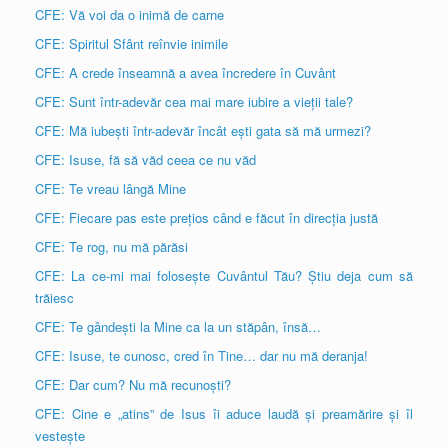
CFE: Vă voi da o inimă de carne
CFE: Spiritul Sfânt reînvie inimile
CFE: A crede înseamnă a avea încredere în Cuvânt
CFE: Sunt într-adevăr cea mai mare iubire a vieții tale?
CFE: Mă iubești într-adevăr încât ești gata să mă urmezi?
CFE: Isuse, fă să văd ceea ce nu văd
CFE: Te vreau lângă Mine
CFE: Fiecare pas este prețios când e făcut în direcția justă
CFE: Te rog, nu mă părăsi
CFE: La ce-mi mai folosește Cuvântul Tău? Știu deja cum să
trăiesc
CFE: Te gândești la Mine ca la un stăpân, însă…
CFE: Isuse, te cunosc, cred în Tine… dar nu mă deranja!
CFE: Dar cum? Nu mă recunoști?
CFE: Cine e „atins” de Isus îi aduce laudă și preamărire și îl
vestește