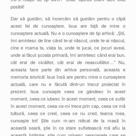
posibil!
Dar să gustăm, să încercăm să gustăm pentru o clipă
acest fel de cunoaștere. Isus are față de mine o
cunoaștere actuală. Nu e o cunoaștere de tip arhivă: „Știi,
îmi amintesc de tine când te-ai născut, unde te-ai născut,
cine e mama ta, viața ta, unde te jucai, ce jocuri aveai,
unde ai făcut școala primară, îmi amintesc când erai bun,
cât erai de cicălitor, cât erai de neascultător…” Nu,
aceasta face parte din arhiva personală, aceasta e
memoria istorică! Isus însă are pentru mine o cunoaștere
actuală, care nu e făcută dintr-un trecut proiectat în
prezent. Isus cunoaște ceea ce gândesc în acest
moment, ceea ce iubesc în acest moment, ceea ce sufăr
în acest moment, ceea ce-mi trece prin cap, ceea ce mă
tulbură, ceea ce cred, ceea ce nu cred, teama mea,
cunoaște tot! Știe cum m-am ridicat de la masă în
această seară, știe în ce stare sufletească mă aflu la
această întâlnire, știe cum privesc persoanele care se