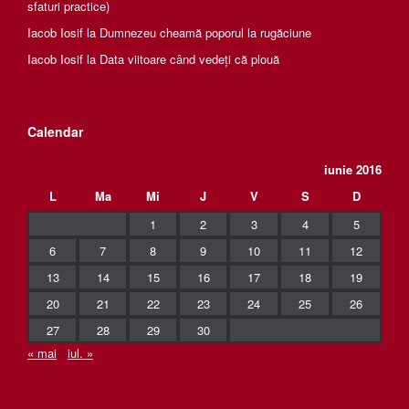
sfaturi practice)
Iacob Iosif
la
Dumnezeu cheamă poporul la rugăciune
Iacob Iosif
la
Data viitoare când vedeți că plouă
Calendar
iunie 2016
L
Ma
Mi
J
V
S
D
1
2
3
4
5
6
7
8
9
10
11
12
13
14
15
16
17
18
19
20
21
22
23
24
25
26
27
28
29
30
« mai
iul. »