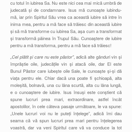
cu totul în iubirea Sa. Nu este nici cea mai mică umbră de
judecată și de condamnare. Isus mă cunoaște iubindu-
mă, iar prin Spiritul Său vrea ca această iubire să intre în
inima mea, pentru a mă face să trăiesc din această iubire
și să mă transforme cu iubirea Sa, așa cum a transformat
și transformă pâinea în Trupul Său. Cunoaștere de iubire
pentru a mă transforma, pentru a mă face să trăiesc!
„Cel plătit și care nu este păstor”
, adică alte gânduri vin și
împrăștie oile, judecățile vin și atacă oile, dar El este
Bunul Păstor care iubește oile Sale, le cunoaște și-și dă
viața pentru ele. Chiar dacă una poate fi șchioapă, alta
moleșită, bolnavă, una cu lâna scurtă, alta cu lâna lungă,
e o cunoaștere de iubire. Isus însuși este conștient că
spune lucruri prea mari, extraordinare, astfel încât
apostolilor, în cele câteva pasaje următoare, le va spune:
„Unele lucruri voi nu le puteți înțelege”, adică îmi dau
seama că vă spun lucruri prea mari pentru înțelegerea
voastră, dar va veni Spiritul care vă va conduce la tot