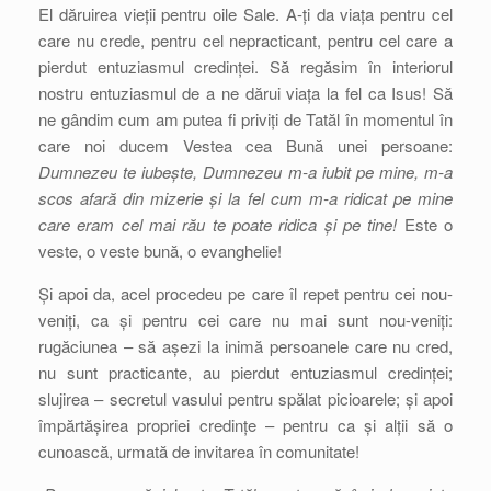
El dăruirea vieții pentru oile Sale. A-ți da viața pentru cel
care nu crede, pentru cel nepracticant, pentru cel care a
pierdut entuziasmul credinței. Să regăsim în interiorul
nostru entuziasmul de a ne dărui viața la fel ca Isus! Să
ne gândim cum am putea fi priviți de Tatăl în momentul în
care noi ducem Vestea cea Bună unei persoane:
Dumnezeu te iubește, Dumnezeu m-a iubit pe mine, m-a
scos afară din mizerie și la fel cum m-a ridicat pe mine
care eram cel mai rău te poate ridica și pe tine!
Este o
veste, o veste bună, o evanghelie!
Și apoi da, acel procedeu pe care îl repet pentru cei nou-
veniți, ca și pentru cei care nu mai sunt nou-veniți:
rugăciunea – să așezi la inimă persoanele care nu cred,
nu sunt practicante, au pierdut entuziasmul credinței;
slujirea – secretul vasului pentru spălat picioarele; și apoi
împărtășirea propriei credințe – pentru ca și alții să o
cunoască, urmată de invitarea în comunitate!