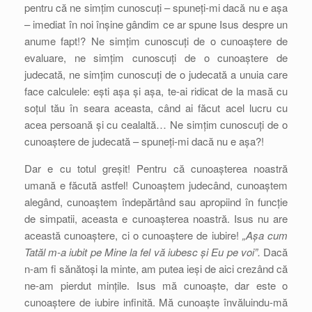
pentru că ne simțim cunoscuți – spuneți-mi dacă nu e așa
– imediat în noi înșine gândim ce ar spune Isus despre un
anume fapt!? Ne simțim cunoscuți de o cunoaștere de
evaluare, ne simțim cunoscuți de o cunoaștere de
judecată, ne simțim cunoscuți de o judecată a unuia care
face calculele: ești așa și așa, te-ai ridicat de la masă cu
soțul tău în seara aceasta, când ai făcut acel lucru cu
acea persoană și cu cealaltă… Ne simțim cunoscuți de o
cunoaștere de judecată – spuneți-mi dacă nu e așa?!
Dar e cu totul greșit! Pentru că cunoașterea noastră
umană e făcută astfel! Cunoaștem judecând, cunoaștem
alegând, cunoaștem îndepărtând sau apropiind în funcție
de simpatii, aceasta e cunoașterea noastră. Isus nu are
această cunoaștere, ci o cunoaștere de iubire!
„Așa cum
Tatăl m-a iubit pe Mine la fel vă iubesc și Eu pe voi”.
Dacă
n-am fi sănătoși la minte, am putea ieși de aici crezând că
ne-am pierdut mințile. Isus mă cunoaște, dar este o
cunoaștere de iubire infinită. Mă cunoaște învăluindu-mă