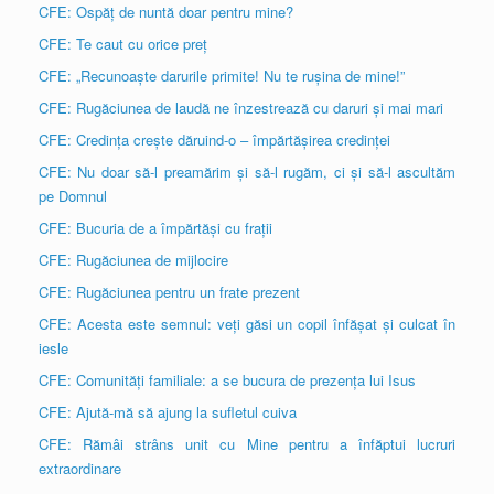
CFE: Ospăț de nuntă doar pentru mine?
CFE: Te caut cu orice preț
CFE: „Recunoaște darurile primite! Nu te rușina de mine!”
CFE: Rugăciunea de laudă ne înzestrează cu daruri și mai mari
CFE: Credința crește dăruind-o – împărtășirea credinței
CFE: Nu doar să-l preamărim și să-l rugăm, ci și să-l ascultăm
pe Domnul
CFE: Bucuria de a împărtăși cu frații
CFE: Rugăciunea de mijlocire
CFE: Rugăciunea pentru un frate prezent
CFE: Acesta este semnul: veți găsi un copil înfășat și culcat în
iesle
CFE: Comunități familiale: a se bucura de prezența lui Isus
CFE: Ajută-mă să ajung la sufletul cuiva
CFE: Rămâi strâns unit cu Mine pentru a înfăptui lucruri
extraordinare