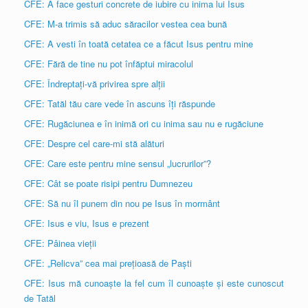
CFE: A face gesturi concrete de iubire cu inima lui Isus
CFE: M-a trimis să aduc săracilor vestea cea bună
CFE: A vesti în toată cetatea ce a făcut Isus pentru mine
CFE: Fără de tine nu pot înfăptui miracolul
CFE: Îndreptați-vă privirea spre alții
CFE: Tatăl tău care vede în ascuns îți răspunde
CFE: Rugăciunea e în inimă ori cu inima sau nu e rugăciune
CFE: Despre cel care-mi stă alături
CFE: Care este pentru mine sensul „lucrurilor”?
CFE: Cât se poate risipi pentru Dumnezeu
CFE: Să nu îl punem din nou pe Isus în mormânt
CFE: Isus e viu, Isus e prezent
CFE: Pâinea vieții
CFE: „Relicva” cea mai prețioasă de Paști
CFE: Isus mă cunoaște la fel cum îl cunoaște și este cunoscut
de Tatăl