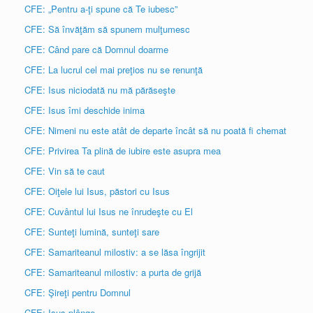
CFE: „Pentru a-ţi spune că Te iubesc”
CFE: Să învăţăm să spunem mulţumesc
CFE: Când pare că Domnul doarme
CFE: La lucrul cel mai preţios nu se renunţă
CFE: Isus niciodată nu mă părăseşte
CFE: Isus îmi deschide inima
CFE: Nimeni nu este atât de departe încât să nu poată fi chemat
CFE: Privirea Ta plină de iubire este asupra mea
CFE: Vin să te caut
CFE: Oiţele lui Isus, păstori cu Isus
CFE: Cuvântul lui Isus ne înrudeşte cu El
CFE: Sunteţi lumină, sunteţi sare
CFE: Samariteanul milostiv: a se lăsa îngrijit
CFE: Samariteanul milostiv: a purta de grijă
CFE: Şireţi pentru Domnul
CFE: Isus plânge