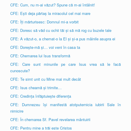
CFE: Cum, nu m-ai văzut? Spune că m-ai întâlnit!
CFE: Ești deja părtaș la miracolul cel mai mare
CFE: Îți mărturisesc: Domnul mi-a vorbit
CFE: Doresc să văd cu ochii tăi și să mă rog cu buzele tale
CFE: A văzut-o, a chemat-o la El și și-a pus mâinile asupra ei
CFE: Dorește-mă și… voi veni în casa ta
CFE: Chemarea lui Isus transformă
CFE: Care sunt minunile pe care Isus vrea să le facă
cunoscute?
CFE: Te simt unit cu Mine mai mult decât
CFE: Isus cheamă și trimite…
CFE: Credința înfăptuiește diferența
CFE: Dumnezeu își manifestă atotputernicia iubirii Sale în
nimicire
CFE: În chemarea Sf. Pavel revelarea mântuirii
CFE: Pentru mine a trăi este Cristos