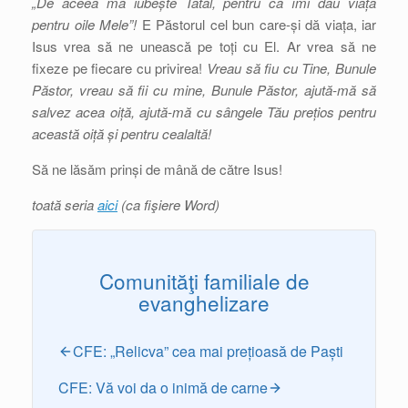
„De aceea mă iubește Tatăl, pentru că îmi dau viața
pentru oile Mele”!
E Păstorul cel bun care-și dă viața, iar
Isus vrea să ne unească pe toți cu El. Ar vrea să ne
fixeze pe fiecare cu privirea!
Vreau să fiu cu Tine, Bunule
Păstor, vreau să fii cu mine, Bunule Păstor, ajută-mă să
salvez acea oiță, ajută-mă cu sângele Tău prețios pentru
această oiță și pentru cealaltă!
Să ne lăsăm prinși de mână de către Isus!
toată seria
aici
(ca fişiere Word)
Comunităţi familiale de
evanghelizare
CFE: „Relicva” cea mai prețioasă de Paști
CFE: Vă voi da o inimă de carne