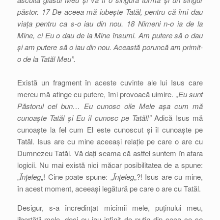
păstor. 17 De aceea mă iubește Tatăl, pentru că îmi dau
viața pentru ca s-o iau din nou. 18 Nimeni n-o ia de la
Mine, ci Eu o dau de la Mine însumi. Am putere să o dau
și am putere să o iau din nou. Această poruncă am primit-
o de la Tatăl Meu”.
Există un fragment în aceste cuvinte ale lui Isus care
mereu mă atinge cu putere, îmi provoacă uimire.
„Eu sunt
Păstorul cel bun… Eu cunosc oile Mele așa cum mă
cunoaște Tatăl și Eu îl cunosc pe Tatăl!”
Adică Isus mă
cunoaște la fel cum El este cunoscut și îl cunoaște pe
Tatăl. Isus are cu mine aceeași relație pe care o are cu
Dumnezeu Tatăl. Vă dați seama că astfel suntem în afara
logicii. Nu mai există nici măcar posibilitatea de a spune:
„
Înțeleg
„! Cine poate spune: „
Înțeleg
„?! Isus are cu mine,
în acest moment, aceeași legătură pe care o are cu Tatăl.
Desigur, s-a încredințat micimii mele, puținului meu,
libertății mele, deci eu iau infinit de puțin din ceea ce se