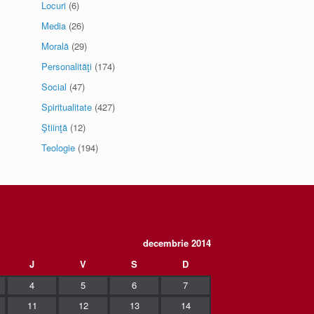
Locuri
(6)
Media
(26)
Morală
(29)
Personalităţi
(174)
Social
(47)
Spiritualitate
(427)
Ştiinţă
(12)
Teologie
(194)
decembrie 2014
J
V
S
D
4
5
6
7
11
12
13
14