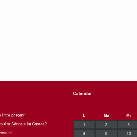
Calendar
între prieteni”
L
Ma
Mi
pul și Sângele lui Cristos?
1
2
3
rovertit
8
9
10