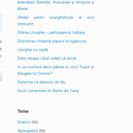
Adevărata libertate, frumusețe și sfințenie a
Mariei
Ghidul pentru evanghelizare al unui
introvertit
Sfânta Liturghie – participare și înălțare
e
Dumnezeu cheamă poporul la rugăciune
a
Liturghia ca ospăț
r
Data viitoare când vedeți că plouă
În ce moment devin pâinea și vinul Trupul și
Sângele lui Cristos?
Suferința ca detector de rău
Scurt comentariu la Nunta din Cana
Teme
Analize
(55)
Apologetică
(66)