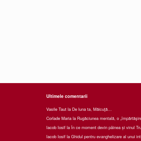
Ultimele comentarii
Vasile Taut
la
De luna ta, Măicuţă…
Corlade Maria
la
Rugăciunea mentală, o „împărtăşire 
Iacob Iosif
la
În ce moment devin pâinea și vinul Tru
Iacob Iosif
la
Ghidul pentru evanghelizare al unui int