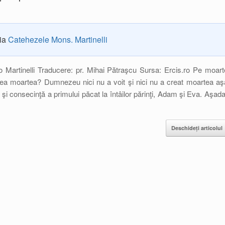
ria
Catehezele Mons. Martinelli
o Martinelli Traducere: pr. Mihai Pătraşcu Sursa: Ercis.ro Pe moart
nea moartea? Dumnezeu nici nu a voit şi nici nu a creat moartea aş
şi consecinţă a primului păcat la întâilor părinţi, Adam şi Eva. Aşada
Deschideți articolul