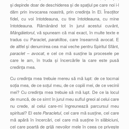
și depinde doar de deschiderea și de spațiul pe care noi i-l
dăm prin invocarea noastră, prin credința în El. Însoțitor
fidel, cu voi întotdeauna, cu tine întotdeauna, cu mine
întotdeauna. Rămânând tot în jurul acestui cuvânt,
Mângâietorul
, vă spuneam că mai exact, în multe texte e
tradus cu Paraclet,
paraklitos
, care înseamnă avocat. E
de altfel și denumirea cea mai veche pentru Spiritul Sfânt,
paraclet
–
avocat
, e cel ce mă susține la procesele pe
care le am, în truda și încercările la care este pusă
credința mea.
Cu credința mea trebuie mereu să mă lupt: de ce tocmai
soția mea, de ce soțul meu, de ce copiii mei, de ce vecinii
mei? Cu credința mea trebuie să mă lupt. De ce la locul
de muncă, de ce simt în jurul meu suflul greoi al celui care
nu crede, al celui care-mi îngreunează parcursul meu
spiritual? El este
Paracletul
, cel care mă susține, cel care
mă apără în încercări, cel care mă susține în slăbiciuni,
cel care poartă de grijă nevoilor mele în ceea ce privește