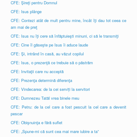
CFE: Şireţi pentru Domnul
CFE: Isus plânge
CFE: Contezi atât de mult pentru mine, încât îţi dau tot ceea ce
am mai de preţ
CFE: Isus nu îţi cere să înfăptuieşti minuni, ci să le transmiţi
CFE: Cine îl găseşte pe Isus îi aduce laude
CFE: Şi, intrând în casă, au văzut copilul
CFE: Isus, o prezenţă ce trebuie să o păstrăm
CFE: Invitaţii care nu acceptă
CFE: Prezenţa determină diferenţa
CFE: Vindecarea: de la cei serviți la servitori
CFE: Dumnezeu Tatăl vrea binele meu
CFE: Petru: de la cel care a fost pescuit la cel care a devenit
pescar
CFE: Obişnuinţa e fără suflet
CFE: „Spune-mi că sunt cea mai mare iubire a ta”