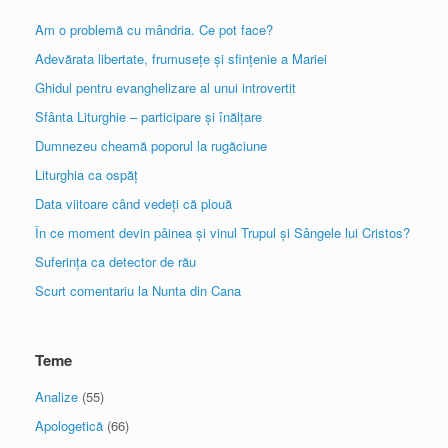
Am o problemă cu mândria. Ce pot face?
Adevărata libertate, frumusețe și sfințenie a Mariei
Ghidul pentru evanghelizare al unui introvertit
Sfânta Liturghie – participare și înălțare
Dumnezeu cheamă poporul la rugăciune
Liturghia ca ospăț
Data viitoare când vedeți că plouă
În ce moment devin pâinea și vinul Trupul și Sângele lui Cristos?
Suferința ca detector de rău
Scurt comentariu la Nunta din Cana
Teme
Analize
(55)
Apologetică
(66)