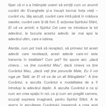
Sper că vi s-a întâmplat uneori să simțiți cum un anumit
cuvânt din Evanghelie și-a însușit tocmai forța vieții –
cuvânt viu, tăiș ascuțit, cuvânt care intră până în măduva
oaselor, cuvânt care îți dă fiori. E acțiunea Spiritului Sfânt,
El vă va aminti
; e Spiritul Cel care ne introduce la tot
adevărul, la bucuria acestui adevăr, iar mai apoi la
adevărul ultim, care e iubirea.
Atenție, cum pot însă să receptezi, să primesc tot acest
adevăr care revelează, acest adevăr care-mi este
transmis în totalitate? Cum pot? Se spune aici: „
dacă
cineva… va ține cuvântul Meu”
, dacă cineva va ține
Cuvântul Meu, „
dacă veți ține poruncile Mele, Eu îl voi
ruga pe Tatăl, iar El vă va da un alt Mângâietor”.
A ține
Cuvântul, a asculta Cuvântul e modalitatea de a fi
introduși la adevărul deplin. A asculta Cuvântul e ca și
cum am crea spațiu în noi, ca și cum am pregăti camera,
scuzați expresia imaginară, pentru Spiritul Sfânt. A te
așeza în ascultarea Cuvântului înseamnă a crea acel