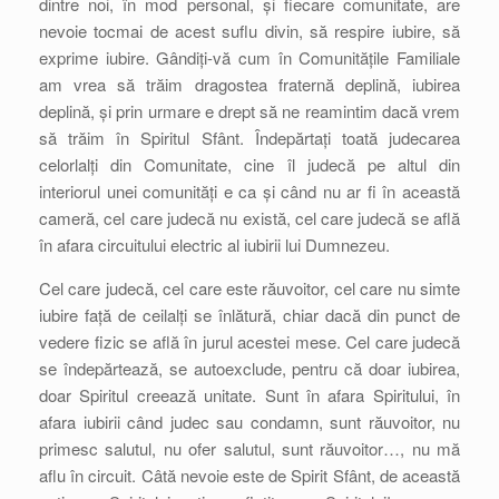
dintre noi, în mod personal, și fiecare comunitate, are
nevoie tocmai de acest suflu divin, să respire iubire, să
exprime iubire. Gândiți-vă cum în Comunitățile Familiale
am vrea să trăim dragostea fraternă deplină, iubirea
deplină, și prin urmare e drept să ne reamintim dacă vrem
să trăim în Spiritul Sfânt. Îndepărtați toată judecarea
celorlalți din Comunitate, cine îl judecă pe altul din
interiorul unei comunități e ca și când nu ar fi în această
cameră, cel care judecă nu există, cel care judecă se află
în afara circuitului electric al iubirii lui Dumnezeu.
Cel care judecă, cel care este răuvoitor, cel care nu simte
iubire față de ceilalți se înlătură, chiar dacă din punct de
vedere fizic se află în jurul acestei mese. Cel care judecă
se îndepărtează, se autoexclude, pentru că doar iubirea,
doar Spiritul creează unitate. Sunt în afara Spiritului, în
afara iubirii când judec sau condamn, sunt răuvoitor, nu
primesc salutul, nu ofer salutul, sunt răuvoitor…, nu mă
aflu în circuit. Câtă nevoie este de Spirit Sfânt, de această