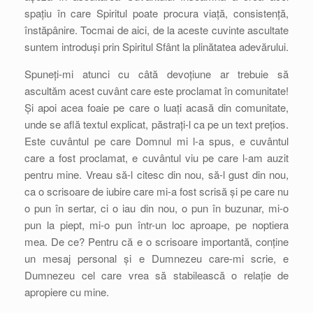
spațiu în care Spiritul poate procura viață, consistență,
înstăpânire. Tocmai de aici, de la aceste cuvinte ascultate
suntem introduși prin Spiritul Sfânt la plinătatea adevărului.
Spuneți-mi atunci cu câtă devoțiune ar trebuie să
ascultăm acest cuvânt care este proclamat în comunitate!
Și apoi acea foaie pe care o luați acasă din comunitate,
unde se află textul explicat, păstrați-l ca pe un text prețios.
Este cuvântul pe care Domnul mi l-a spus, e cuvântul
care a fost proclamat, e cuvântul viu pe care l-am auzit
pentru mine. Vreau să-l citesc din nou, să-l gust din nou,
ca o scrisoare de iubire care mi-a fost scrisă și pe care nu
o pun în sertar, ci o iau din nou, o pun în buzunar, mi-o
pun la piept, mi-o pun într-un loc aproape, pe noptiera
mea. De ce? Pentru că e o scrisoare importantă, conține
un mesaj personal și e Dumnezeu care-mi scrie, e
Dumnezeu cel care vrea să stabilească o relație de
apropiere cu mine.