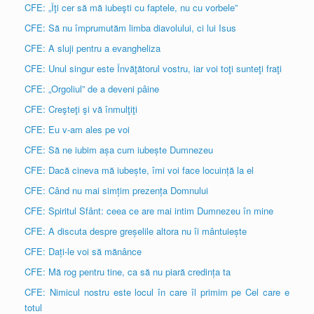
CFE: „Îţi cer să mă iubeşti cu faptele, nu cu vorbele”
CFE: Să nu împrumutăm limba diavolului, ci lui Isus
CFE: A sluji pentru a evangheliza
CFE: Unul singur este Învăţătorul vostru, iar voi toţi sunteţi fraţi
CFE: „Orgoliul” de a deveni pâine
CFE: Creşteţi şi vă înmulţiţi
CFE: Eu v-am ales pe voi
CFE: Să ne iubim așa cum iubește Dumnezeu
CFE: Dacă cineva mă iubește, îmi voi face locuință la el
CFE: Când nu mai simțim prezența Domnului
CFE: Spiritul Sfânt: ceea ce are mai intim Dumnezeu în mine
CFE: A discuta despre greșelile altora nu îi mântuiește
CFE: Dați-le voi să mănânce
CFE: Mă rog pentru tine, ca să nu piară credința ta
CFE: Nimicul nostru este locul în care îl primim pe Cel care e
totul