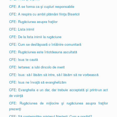
CFE: A se forma ca şi cupluri responsabile
CFE: A respira cu ambii plămâni fiinţa Bisericii
CFE: Rugăciunea asupra fraţilor
CFE: Lista inimii
CFE: De la lista inimii la rugăciune
CFE: Cum se desfăşoară o întâlnire comunitară
CFE: Rugăciunea este întotdeauna ascultată
CFE: Isus te caută
CFE: Iertarea: a iubi dincolo de merit
CFE: Isus: să-l lăsăm să intre, să-l lăsăm să ne vorbească
CFE: Isus ne învaţă să evanghelizăm
CFE: Evanghelia e un dar, dar trebuie acceptată şi printr-un act
de voinţă
CFE: Rugăciunea de mijlocire şi rugăciunea asupra fraţilor
prezenţi
CFE: Să contemplăm misterul Naşterii: Cum e posibil?