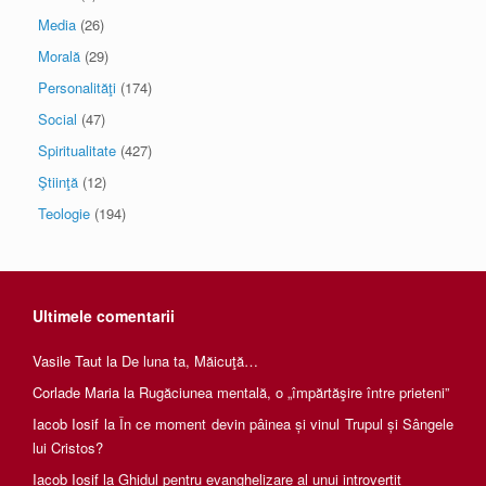
Media
(26)
Morală
(29)
Personalităţi
(174)
Social
(47)
Spiritualitate
(427)
Ştiinţă
(12)
Teologie
(194)
Ultimele comentarii
Vasile Taut
la
De luna ta, Măicuţă…
Corlade Maria
la
Rugăciunea mentală, o „împărtăşire între prieteni”
Iacob Iosif
la
În ce moment devin pâinea și vinul Trupul și Sângele
lui Cristos?
Iacob Iosif
la
Ghidul pentru evanghelizare al unui introvertit