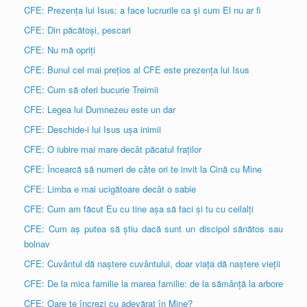
CFE: Prezența lui Isus: a face lucrurile ca și cum El nu ar fi
CFE: Din păcătoși, pescari
CFE: Nu mă opriți
CFE: Bunul cel mai prețios al CFE este prezența lui Isus
CFE: Cum să oferi bucurie Treimii
CFE: Legea lui Dumnezeu este un dar
CFE: Deschide-i lui Isus ușa inimii
CFE: O iubire mai mare decât păcatul fraților
CFE: Încearcă să numeri de câte ori te invit la Cină cu Mine
CFE: Limba e mai ucigătoare decât o sabie
CFE: Cum am făcut Eu cu tine așa să faci și tu cu ceilalți
CFE: Cum aș putea să știu dacă sunt un discipol sănătos sau
bolnav
CFE: Cuvântul dă naștere cuvântului, doar viața dă naștere vieții
CFE: De la mica familie la marea familie: de la sămânță la arbore
CFE: Oare te încrezi cu adevărat în Mine?