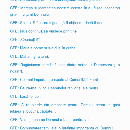
CFE: Măreţia şi identitatea noastră constă în a-i fi recunoscători
şi a-i mulţumi Domnului
CFE: Spiritul Sfânt: cu siguranţă îl obţinem, dacă îl cerem
CFE: Isus continuă să vindece prin tine
CFE: „Chemaţi-l!”
CFE: Maria a pornit şi s-a dus în grabă…
CFE: Mai am şi alte oi…
CFE: Rugăciunea este întâlnirea dintre setea lui Dumnezeu şi a
noastră
CFE: Cel mai important oaspete al Comunităţii Familiale
CFE: Caută-mă în locul semnelor rănilor şi ale morţii
CFE: Lasă-te iubit
CFE: A te pierde din dragoste pentru Domnul pentru a găsi
iubirea şi bucuria căutate…
CFE: Vestiţi ceea ce Domnul a făcut pentru voi
CFE: Comunitatea familială: o întâlnire importantă cu Domnul