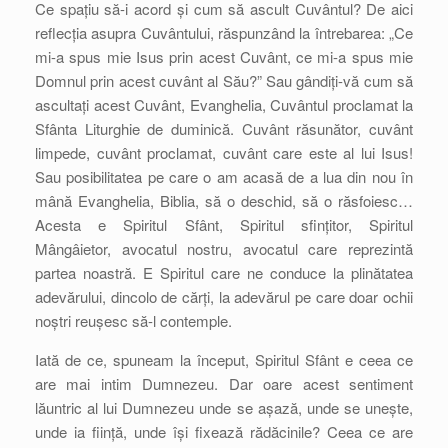
Ce spațiu să-i acord și cum să ascult Cuvântul? De aici
reflecția asupra Cuvântului, răspunzând la întrebarea: „Ce
mi-a spus mie Isus prin acest Cuvânt, ce mi-a spus mie
Domnul prin acest cuvânt al Său?” Sau gândiți-vă cum să
ascultați acest Cuvânt, Evanghelia, Cuvântul proclamat la
Sfânta Liturghie de duminică. Cuvânt răsunător, cuvânt
limpede, cuvânt proclamat, cuvânt care este al lui Isus!
Sau posibilitatea pe care o am acasă de a lua din nou în
mână Evanghelia, Biblia, să o deschid, să o răsfoiesc…
Acesta e Spiritul Sfânt, Spiritul sfințitor, Spiritul
Mângâietor, avocatul nostru, avocatul care reprezintă
partea noastră. E Spiritul care ne conduce la plinătatea
adevărului, dincolo de cărți, la adevărul pe care doar ochii
noștri reușesc să-l contemple.
Iată de ce, spuneam la început, Spiritul Sfânt e ceea ce
are mai intim Dumnezeu. Dar oare acest sentiment
lăuntric al lui Dumnezeu unde se așază, unde se unește,
unde ia ființă, unde își fixează rădăcinile? Ceea ce are