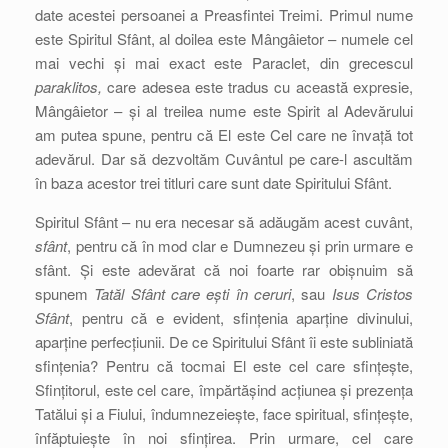
date acestei persoanei a Preasfintei Treimi. Primul nume
este Spiritul Sfânt, al doilea este Mângâietor – numele cel
mai vechi și mai exact este Paraclet, din grecescul
paraklitos,
care adesea este tradus cu această expresie,
Mângâietor – și al treilea nume este Spirit al Adevărului
am putea spune, pentru că El este Cel care ne învață tot
adevărul. Dar să dezvoltăm Cuvântul pe care-l ascultăm
în baza acestor trei titluri care sunt date Spiritului Sfânt.
Spiritul Sfânt – nu era necesar să adăugăm acest cuvânt,
sfânt
, pentru că în mod clar e Dumnezeu și prin urmare e
sfânt. Și este adevărat că noi foarte rar obișnuim să
spunem
Tatăl Sfânt care ești în ceruri
, sau
Isus Cristos
Sfânt
, pentru că e evident, sfințenia aparține divinului,
aparține perfecțiunii. De ce Spiritului Sfânt îi este subliniată
sfințenia? Pentru că tocmai El este cel care sfințește,
Sfințitorul, este cel care, împărtășind acțiunea și prezența
Tatălui și a Fiului, îndumnezeiește, face spiritual, sfințește,
înfăptuiește în noi sfințirea. Prin urmare, cel care