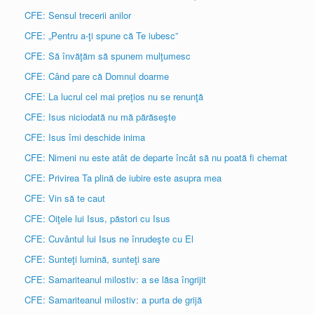
CFE: Sensul trecerii anilor
CFE: „Pentru a-ţi spune că Te iubesc”
CFE: Să învăţăm să spunem mulţumesc
CFE: Când pare că Domnul doarme
CFE: La lucrul cel mai preţios nu se renunţă
CFE: Isus niciodată nu mă părăseşte
CFE: Isus îmi deschide inima
CFE: Nimeni nu este atât de departe încât să nu poată fi chemat
CFE: Privirea Ta plină de iubire este asupra mea
CFE: Vin să te caut
CFE: Oiţele lui Isus, păstori cu Isus
CFE: Cuvântul lui Isus ne înrudeşte cu El
CFE: Sunteţi lumină, sunteţi sare
CFE: Samariteanul milostiv: a se lăsa îngrijit
CFE: Samariteanul milostiv: a purta de grijă