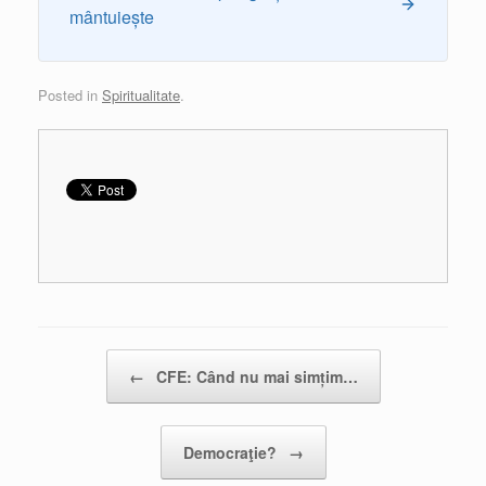
mântuiește
Posted in
Spiritualitate
.
Post navigation
←
CFE: Când nu mai simțim…
Democraţie?
→