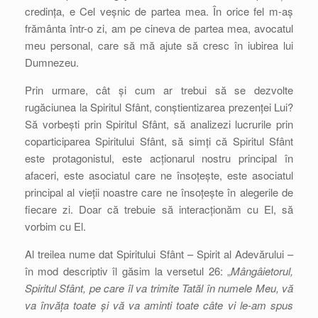
credința, e Cel veșnic de partea mea. În orice fel m-aș
frământa într-o zi, am pe cineva de partea mea, avocatul
meu personal, care să mă ajute să cresc în iubirea lui
Dumnezeu.
Prin urmare, cât și cum ar trebui să se dezvolte
rugăciunea la Spiritul Sfânt, conștientizarea prezenței Lui?
Să vorbești prin Spiritul Sfânt, să analizezi lucrurile prin
coparticiparea Spiritului Sfânt, să simți că Spiritul Sfânt
este protagonistul, este acționarul nostru principal în
afaceri, este asociatul care ne însoțește, este asociatul
principal al vieții noastre care ne însoțește în alegerile de
fiecare zi. Doar că trebuie să interacționăm cu El, să
vorbim cu El.
Al treilea nume dat Spiritului Sfânt – Spirit al Adevărului –
în mod descriptiv îl găsim la versetul 26: „
Mângâietorul,
Spiritul Sfânt, pe care îl va trimite Tatăl în numele Meu, vă
va învăța toate și vă va aminti toate câte vi le-am spus