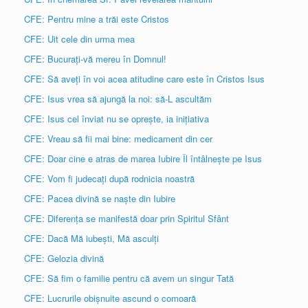
CFE: Pentru mine a trăi este Cristos
CFE: Uit cele din urma mea
CFE: Bucurați-vă mereu în Domnul!
CFE: Să aveți în voi acea atitudine care este în Cristos Isus
CFE: Isus vrea să ajungă la noi: să-L ascultăm
CFE: Isus cel înviat nu se oprește, ia inițiativa
CFE: Vreau să fii mai bine: medicament din cer
CFE: Doar cine e atras de marea Iubire Îl întâlnește pe Isus
CFE: Vom fi judecați după rodnicia noastră
CFE: Pacea divină se naște din Iubire
CFE: Diferența se manifestă doar prin Spiritul Sfânt
CFE: Dacă Mă iubești, Mă asculți
CFE: Gelozia divină
CFE: Să fim o familie pentru că avem un singur Tată
CFE: Lucrurile obișnuite ascund o comoară