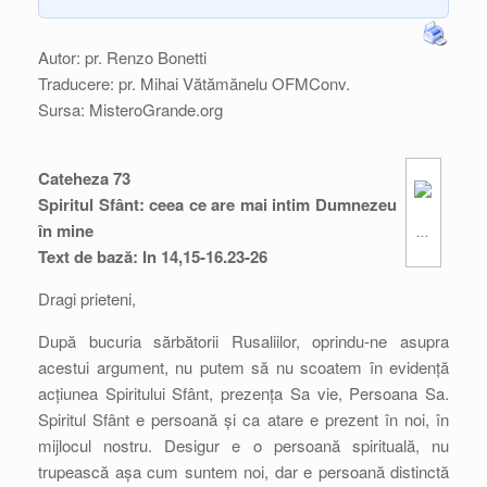
Autor: pr. Renzo Bonetti
Traducere: pr. Mihai Vătămănelu OFMConv.
Sursa: MisteroGrande.org
Cateheza 73
Spiritul Sfânt: ceea ce are mai intim Dumnezeu
în mine
…
Text de bază: In 14,15-16.23-26
Dragi prieteni,
După bucuria sărbătorii Rusaliilor, oprindu-ne asupra
acestui argument, nu putem să nu scoatem în evidență
acțiunea Spiritului Sfânt, prezența Sa vie, Persoana Sa.
Spiritul Sfânt e persoană și ca atare e prezent în noi, în
mijlocul nostru. Desigur e o persoană spirituală, nu
trupească așa cum suntem noi, dar e persoană distinctă