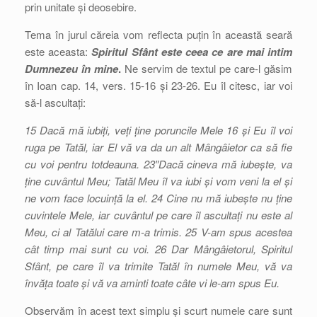
prin unitate și deosebire.
Tema în jurul căreia vom reflecta puțin în această seară
este aceasta:
Spiritul Sfânt este ceea ce are mai intim
Dumnezeu în mine
.
Ne servim de textul pe care-l găsim
în Ioan cap. 14, vers. 15-16 și 23-26. Eu îl citesc, iar voi
să-l ascultați:
15 Dacă mă iubiți, veți ține poruncile Mele 16 și Eu îl voi
ruga pe Tatăl, iar El vă va da un alt Mângâietor ca să fie
cu voi pentru totdeauna. 23″Dacă cineva mă iubește, va
ține cuvântul Meu; Tatăl Meu îl va iubi și vom veni la el și
ne vom face locuință la el. 24 Cine nu mă iubește nu ține
cuvintele Mele, iar cuvântul pe care îl ascultați nu este al
Meu, ci al Tatălui care m-a trimis. 25 V-am spus acestea
cât timp mai sunt cu voi. 26 Dar Mângâietorul, Spiritul
Sfânt, pe care îl va trimite Tatăl în numele Meu, vă va
învăța toate și vă va aminti toate câte vi le-am spus Eu.
Observăm în acest text simplu și scurt numele care sunt