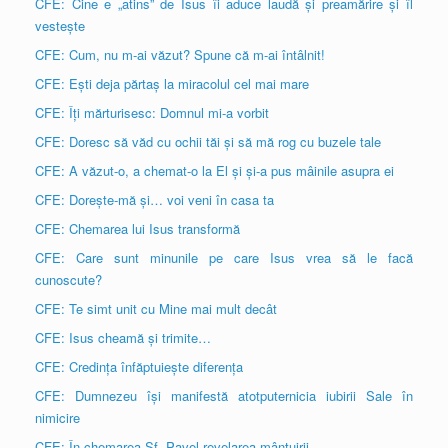
CFE: Cine e „atins” de Isus îi aduce laudă și preamărire și îl
vestește
CFE: Cum, nu m-ai văzut? Spune că m-ai întâlnit!
CFE: Ești deja părtaș la miracolul cel mai mare
CFE: Îți mărturisesc: Domnul mi-a vorbit
CFE: Doresc să văd cu ochii tăi și să mă rog cu buzele tale
CFE: A văzut-o, a chemat-o la El și și-a pus mâinile asupra ei
CFE: Dorește-mă și… voi veni în casa ta
CFE: Chemarea lui Isus transformă
CFE: Care sunt minunile pe care Isus vrea să le facă
cunoscute?
CFE: Te simt unit cu Mine mai mult decât
CFE: Isus cheamă și trimite…
CFE: Credința înfăptuiește diferența
CFE: Dumnezeu își manifestă atotputernicia iubirii Sale în
nimicire
CFE: În chemarea Sf. Pavel revelarea mântuirii