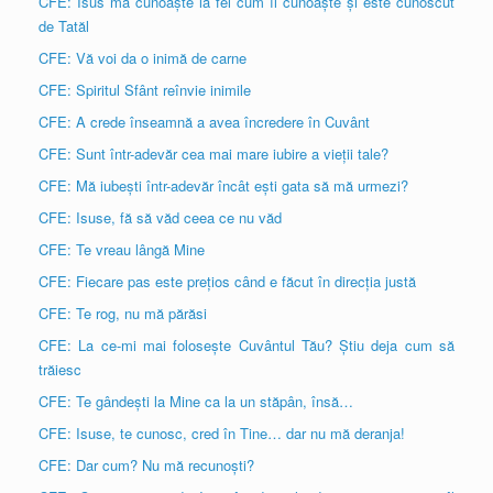
CFE: Isus mă cunoaște la fel cum îl cunoaște și este cunoscut
de Tatăl
CFE: Vă voi da o inimă de carne
CFE: Spiritul Sfânt reînvie inimile
CFE: A crede înseamnă a avea încredere în Cuvânt
CFE: Sunt într-adevăr cea mai mare iubire a vieții tale?
CFE: Mă iubești într-adevăr încât ești gata să mă urmezi?
CFE: Isuse, fă să văd ceea ce nu văd
CFE: Te vreau lângă Mine
CFE: Fiecare pas este prețios când e făcut în direcția justă
CFE: Te rog, nu mă părăsi
CFE: La ce-mi mai folosește Cuvântul Tău? Știu deja cum să
trăiesc
CFE: Te gândești la Mine ca la un stăpân, însă…
CFE: Isuse, te cunosc, cred în Tine… dar nu mă deranja!
CFE: Dar cum? Nu mă recunoști?