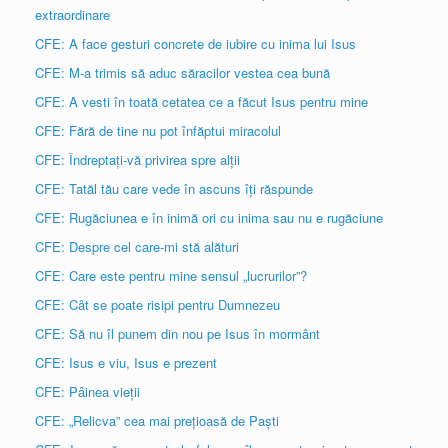
extraordinare
CFE: A face gesturi concrete de iubire cu inima lui Isus
CFE: M-a trimis să aduc săracilor vestea cea bună
CFE: A vesti în toată cetatea ce a făcut Isus pentru mine
CFE: Fără de tine nu pot înfăptui miracolul
CFE: Îndreptați-vă privirea spre alții
CFE: Tatăl tău care vede în ascuns îți răspunde
CFE: Rugăciunea e în inimă ori cu inima sau nu e rugăciune
CFE: Despre cel care-mi stă alături
CFE: Care este pentru mine sensul „lucrurilor”?
CFE: Cât se poate risipi pentru Dumnezeu
CFE: Să nu îl punem din nou pe Isus în mormânt
CFE: Isus e viu, Isus e prezent
CFE: Pâinea vieții
CFE: „Relicva” cea mai prețioasă de Paști