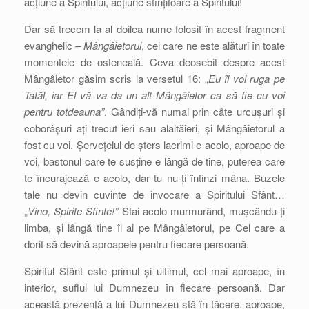
acțiune a Spiritului, acțiune sfințitoare a Spiritului!
Dar să trecem la al doilea nume folosit în acest fragment
evanghelic –
Mângâietorul
, cel care ne este alături în toate
momentele de osteneală. Ceva deosebit despre acest
Mângâietor găsim scris la versetul 16: „
Eu îl voi ruga pe
Tatăl, iar El vă va da un alt Mângâietor ca să fie cu voi
pentru totdeauna”
. Gândiți-vă numai prin câte urcușuri și
coborâșuri ați trecut ieri sau alaltăieri, și Mângâietorul a
fost cu voi. Șervețelul de șters lacrimi e acolo, aproape de
voi, bastonul care te susține e lângă de tine, puterea care
te încurajează e acolo, dar tu nu-ți întinzi mâna. Buzele
tale nu devin cuvinte de invocare a Spiritului Sfânt…
„
Vino, Spirite Sfinte!”
Stai acolo murmurând, mușcându-ți
limba, și lângă tine îl ai pe Mângâietorul, pe Cel care a
dorit să devină aproapele pentru fiecare persoană.
Spiritul Sfânt este primul și ultimul, cel mai aproape, în
interior, suflul lui Dumnezeu în fiecare persoană. Dar
această prezență a lui Dumnezeu stă în tăcere, aproape,