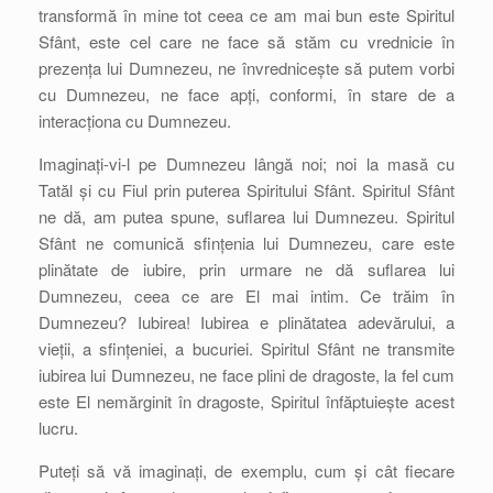
transformă în mine tot ceea ce am mai bun este Spiritul
Sfânt, este cel care ne face să stăm cu vrednicie în
prezența lui Dumnezeu, ne învrednicește să putem vorbi
cu Dumnezeu, ne face apți, conformi, în stare de a
interacționa cu Dumnezeu.
Imaginați-vi-l pe Dumnezeu lângă noi; noi la masă cu
Tatăl și cu Fiul prin puterea Spiritului Sfânt. Spiritul Sfânt
ne dă, am putea spune, suflarea lui Dumnezeu. Spiritul
Sfânt ne comunică sfințenia lui Dumnezeu, care este
plinătate de iubire, prin urmare ne dă suflarea lui
Dumnezeu, ceea ce are El mai intim. Ce trăim în
Dumnezeu? Iubirea! Iubirea e plinătatea adevărului, a
vieții, a sfințeniei, a bucuriei. Spiritul Sfânt ne transmite
iubirea lui Dumnezeu, ne face plini de dragoste, la fel cum
este El nemărginit în dragoste, Spiritul înfăptuiește acest
lucru.
Puteți să vă imaginați, de exemplu, cum și cât fiecare