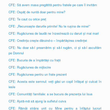
CFE: Să avem masa pregătită pentru fratele pe care îl invităm
CFE: Ospăț de nuntă doar pentru mine?
CFE: Te caut cu orice preț
CFE: „Recunoaște darurile primite! Nu te rușina de mine!”
CFE: Rugăciunea de laudă ne înzestrează cu daruri și mai mari
CFE: Credința crește dăruind-o – împărtășirea credinței
CFE: Nu doar să-l preamărim și să-l rugăm, ci și să-l ascultăm
pe Domnul
CFE: Bucuria de a împărtăși cu frații
CFE: Rugăciunea de mijlocire
CFE: Rugăciunea pentru un frate prezent
CFE: Acesta este semnul: veți găsi un copil înfășat și culcat în
iesle
CFE: Comunități familiale: a se bucura de prezența lui Isus
CFE: Ajută-mă să ajung la sufletul cuiva
CFE: Rămâi strâns unit cu Mine pentru a înfăptui lucruri