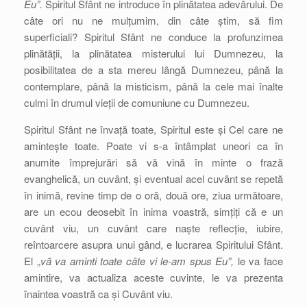
Eu”.
Spiritul Sfânt ne introduce în plinătatea adevărului. De
câte ori nu ne mulțumim, din câte știm, să fim
superficiali? Spiritul Sfânt ne conduce la profunzimea
plinătății, la plinătatea misterului lui Dumnezeu, la
posibilitatea de a sta mereu lângă Dumnezeu, până la
contemplare, până la misticism, până la cele mai înalte
culmi în drumul vieții de comuniune cu Dumnezeu.
Spiritul Sfânt ne învață toate, Spiritul este și Cel care ne
amintește toate. Poate vi s-a întâmplat uneori ca în
anumite împrejurări să vă vină în minte o frază
evanghelică, un cuvânt, și eventual acel cuvânt se repetă
în inimă, revine timp de o oră, două ore, ziua următoare,
are un ecou deosebit în inima voastră, simțiți că e un
cuvânt viu, un cuvânt care naște reflecție, iubire,
reîntoarcere asupra unui gând, e lucrarea Spiritului Sfânt.
El „
vă va aminti toate câte vi le-am spus Eu”,
le va face
amintire, va actualiza aceste cuvinte, le va prezenta
înaintea voastră ca și Cuvânt viu.