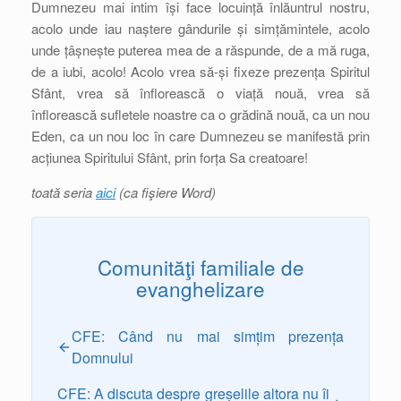
Dumnezeu mai intim își face locuință înlăuntrul nostru,
acolo unde iau naștere gândurile și simțămintele, acolo
unde țâșnește puterea mea de a răspunde, de a mă ruga,
de a iubi, acolo! Acolo vrea să-și fixeze prezența Spiritul
Sfânt, vrea să înflorească o viață nouă, vrea să
înflorească sufletele noastre ca o grădină nouă, ca un nou
Eden, ca un nou loc în care Dumnezeu se manifestă prin
acțiunea Spiritului Sfânt, prin forța Sa creatoare!
toată seria
aici
(ca fişiere Word)
Comunităţi familiale de
evanghelizare
CFE: Când nu mai simțim prezența
Domnului
CFE: A discuta despre greșelile altora nu îi