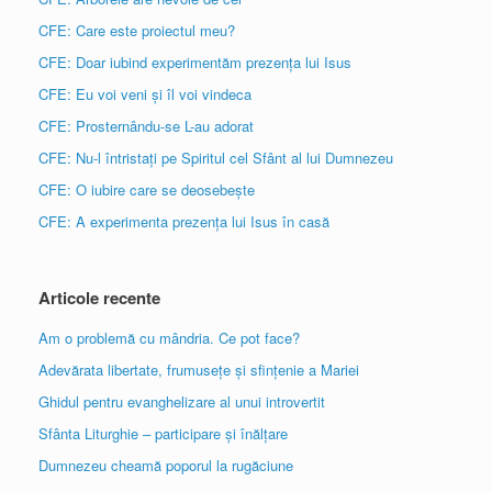
CFE: Care este proiectul meu?
CFE: Doar iubind experimentăm prezența lui Isus
CFE: Eu voi veni și îl voi vindeca
CFE: Prosternându-se L-au adorat
CFE: Nu-l întristați pe Spiritul cel Sfânt al lui Dumnezeu
CFE: O iubire care se deosebește
CFE: A experimenta prezența lui Isus în casă
Articole recente
Am o problemă cu mândria. Ce pot face?
Adevărata libertate, frumusețe și sfințenie a Mariei
Ghidul pentru evanghelizare al unui introvertit
Sfânta Liturghie – participare și înălțare
Dumnezeu cheamă poporul la rugăciune