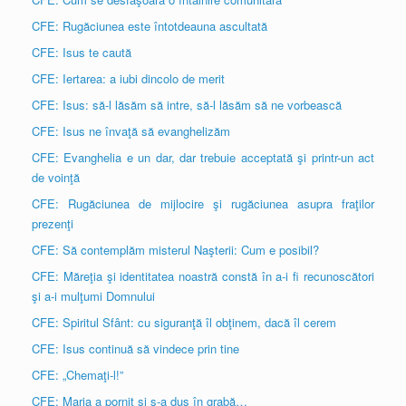
CFE: Rugăciunea este întotdeauna ascultată
CFE: Isus te caută
CFE: Iertarea: a iubi dincolo de merit
CFE: Isus: să-l lăsăm să intre, să-l lăsăm să ne vorbească
CFE: Isus ne învaţă să evanghelizăm
CFE: Evanghelia e un dar, dar trebuie acceptată şi printr-un act
de voinţă
CFE: Rugăciunea de mijlocire şi rugăciunea asupra fraţilor
prezenţi
CFE: Să contemplăm misterul Naşterii: Cum e posibil?
CFE: Măreţia şi identitatea noastră constă în a-i fi recunoscători
şi a-i mulţumi Domnului
CFE: Spiritul Sfânt: cu siguranţă îl obţinem, dacă îl cerem
CFE: Isus continuă să vindece prin tine
CFE: „Chemaţi-l!”
CFE: Maria a pornit şi s-a dus în grabă…