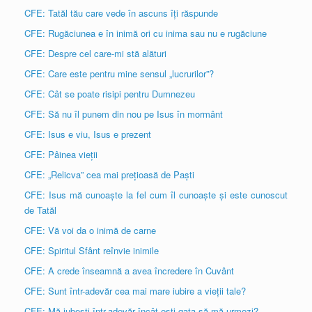
CFE: Tatăl tău care vede în ascuns îți răspunde
CFE: Rugăciunea e în inimă ori cu inima sau nu e rugăciune
CFE: Despre cel care-mi stă alături
CFE: Care este pentru mine sensul „lucrurilor”?
CFE: Cât se poate risipi pentru Dumnezeu
CFE: Să nu îl punem din nou pe Isus în mormânt
CFE: Isus e viu, Isus e prezent
CFE: Pâinea vieții
CFE: „Relicva” cea mai prețioasă de Paști
CFE: Isus mă cunoaște la fel cum îl cunoaște și este cunoscut
de Tatăl
CFE: Vă voi da o inimă de carne
CFE: Spiritul Sfânt reînvie inimile
CFE: A crede înseamnă a avea încredere în Cuvânt
CFE: Sunt într-adevăr cea mai mare iubire a vieții tale?
CFE: Mă iubești într-adevăr încât ești gata să mă urmezi?