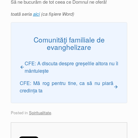
Să ne bucurăm de tot ceea ce Domnul ne oferă!
toată seria
aici
(ca fişiere Word)
Comunităţi familiale de
evanghelizare
CFE: A discuta despre greșelile altora nu îi
mântuiește
CFE: Mă rog pentru tine, ca să nu piară
credința ta
Posted in
Spiritualitate
.