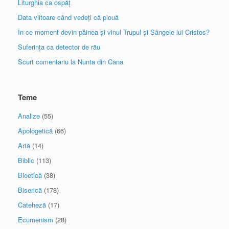
Liturghia ca ospăț
Data viitoare când vedeți că plouă
În ce moment devin pâinea și vinul Trupul și Sângele lui Cristos?
Suferința ca detector de rău
Scurt comentariu la Nunta din Cana
Teme
Analize
(55)
Apologetică
(66)
Artă
(14)
Biblic
(113)
Bioetică
(38)
Biserică
(178)
Cateheză
(17)
Ecumenism
(28)