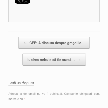
Post navigation
←
CFE: A discuta despre greșelile…
Iubirea trebuie să fie sursă…
→
Lasă un răspuns
Adresa ta de email nu va fi publicată.
Câmpurile obligatorii sunt
marcate cu
*