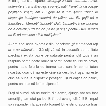
E ca și când ar spune:
„Mergeți! Există foamete, nevoi,
suferințe și răni! Mergeți, spuneți, dați! Puneți la dispoziție
peștișorii voștri, am Eu grijă să îi înmulțesc! Puneți la
dispoziție bucățica voastră de pâine, am Eu grijă să o
înmulțesc! Mergeți! Spuneți! Dați! Umpleți-vă de bucuria
de a deveni purtători de pâine și pești pentru Isus, pentru
ca El să continue să le multiplice!”
Avem apoi acea expresie din încheiere: „
și au mâncat toți
și s-au săturat
”… Gândiți-vă că în această comunitate
parohială există pâine pe săturate pentru toți! Există un
răspuns pentru toate rănile și pentru toate tipurile de nevoi,
pentru toate felurile de foame care sunt în comunitatea
noastră, doar că nu este cine să deschidă ușa, nu este
cine să pună la dispoziție peștișorul și bucățica de pâine,
pentru ca Isus să le înmulțească!
Frați și surori, să ne trezim din somn, ajunge cât am fost
amorțiți și am stat pe loc! E timpul evanghelizării! E timpul
să răspundem la această foame! Bine știind apoi că Isus