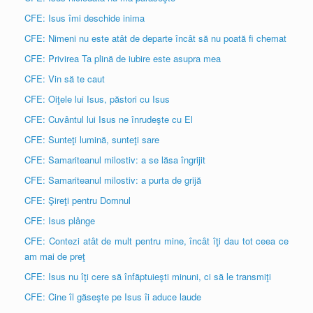
CFE: Isus îmi deschide inima
CFE: Nimeni nu este atât de departe încât să nu poată fi chemat
CFE: Privirea Ta plină de iubire este asupra mea
CFE: Vin să te caut
CFE: Oiţele lui Isus, păstori cu Isus
CFE: Cuvântul lui Isus ne înrudeşte cu El
CFE: Sunteţi lumină, sunteţi sare
CFE: Samariteanul milostiv: a se lăsa îngrijit
CFE: Samariteanul milostiv: a purta de grijă
CFE: Şireţi pentru Domnul
CFE: Isus plânge
CFE: Contezi atât de mult pentru mine, încât îţi dau tot ceea ce
am mai de preţ
CFE: Isus nu îţi cere să înfăptuieşti minuni, ci să le transmiţi
CFE: Cine îl găseşte pe Isus îi aduce laude