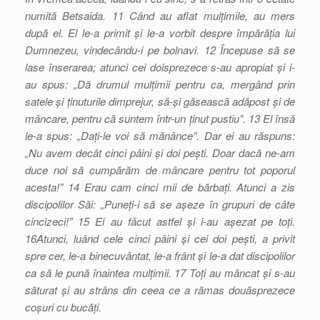
numită Betsaida. 11 Când au aflat mulțimile, au mers
după el. El le-a primit și le-a vorbit despre împărăția lui
Dumnezeu, vindecându-i pe bolnavi. 12 Începuse să se
lase înserarea; atunci cei doisprezece s-au apropiat și i-
au spus: „Dă drumul mulțimii pentru ca, mergând prin
satele și ținuturile dimprejur, să-și găsească adăpost și de
mâncare, pentru că suntem într-un ținut pustiu”. 13 El însă
le-a spus: „Dați-le voi să mănânce”. Dar ei au răspuns:
„Nu avem decât cinci pâini și doi pești. Doar dacă ne-am
duce noi să cumpărăm de mâncare pentru tot poporul
acesta!” 14 Erau cam cinci mii de bărbați. Atunci a zis
discipolilor Săi: „Puneți-i să se așeze în grupuri de câte
cincizeci!” 15 Ei au făcut astfel și i-au așezat pe toți.
16Atunci, luând cele cinci pâini și cei doi pești, a privit
spre cer, le-a binecuvântat, le-a frânt și le-a dat discipolilor
ca să le pună înaintea mulțimii. 17 Toți au mâncat și s-au
săturat și au strâns din ceea ce a rămas douăsprezece
coșuri cu bucăți.