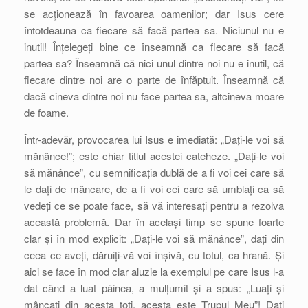
se acționează în favoarea oamenilor; dar Isus cere
întotdeauna ca fiecare să facă partea sa. Niciunul nu e
inutil! Înțelegeți bine ce înseamnă ca fiecare să facă
partea sa? Înseamnă că nici unul dintre noi nu e inutil, că
fiecare dintre noi are o parte de înfăptuit. Înseamnă că
dacă cineva dintre noi nu face partea sa, altcineva moare
de foame.
Într-adevăr, provocarea lui Isus e imediată: „Dați-le voi să
mănânce!”; este chiar titlul acestei cateheze. „Dați-le voi
să mănânce”, cu semnificația dublă de a fi voi cei care să
le dați de mâncare, de a fi voi cei care să umblați ca să
vedeți ce se poate face, să vă interesați pentru a rezolva
această problemă. Dar în același timp se spune foarte
clar și în mod explicit: „Dați-le voi să mănânce”, dați din
ceea ce aveți, dăruiți-vă voi înșivă, cu totul, ca hrană. Și
aici se face în mod clar aluzie la exemplul pe care Isus l-a
dat când a luat pâinea, a mulțumit și a spus: „Luați și
mâncați din acesta toți, acesta este Trupul Meu”! Dați