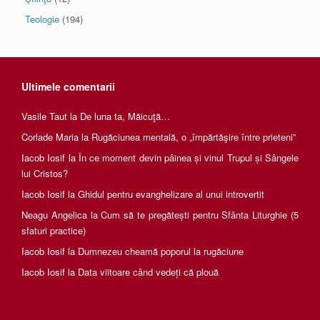
Teologie
(194)
Ultimele comentarii
Vasile Taut
la
De luna ta, Măicuţă…
Corlade Maria
la
Rugăciunea mentală, o „împărtăşire între prieteni”
Iacob Iosif
la
În ce moment devin pâinea și vinul Trupul și Sângele
lui Cristos?
Iacob Iosif
la
Ghidul pentru evanghelizare al unui introvertit
Neagu Angelica
la
Cum să te pregătești pentru Sfânta Liturghie (5
sfaturi practice)
Iacob Iosif
la
Dumnezeu cheamă poporul la rugăciune
Iacob Iosif
la
Data viitoare când vedeți că plouă