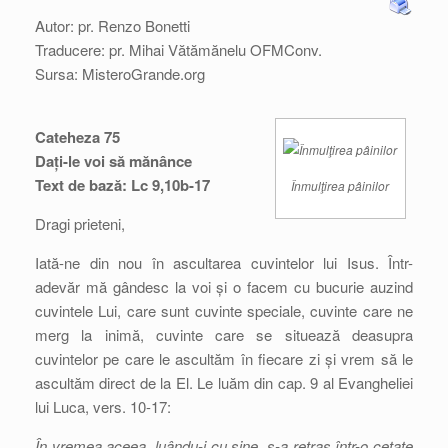
Autor: pr. Renzo Bonetti
Traducere: pr. Mihai Vătămănelu OFMConv.
Sursa: MisteroGrande.org
Cateheza 75
Dați-le voi să mănânce
Text de bază: Lc 9,10b-17
Înmulţirea pâinilor
Dragi prieteni,
Iată-ne din nou în ascultarea cuvintelor lui Isus. Într-
adevăr mă gândesc la voi și o facem cu bucurie auzind
cuvintele Lui, care sunt cuvinte speciale, cuvinte care ne
merg la inimă, cuvinte care se situează deasupra
cuvintelor pe care le ascultăm în fiecare zi și vrem să le
ascultăm direct de la El. Le luăm din cap. 9 al Evangheliei
lui Luca, vers. 10-17:
În vremea aceea, luându-i cu sine, s-a retras într-o cetate