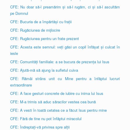
CFE: Nu doar să-l preamărim și să-l rugăm, ci și să-l ascultăm
pe Domnul
CFE: Bucuria de a împărtăși cu frații
CFE: Rugăciunea de mijlocire
CFE: Rugăciunea pentru un frate prezent
CFE: Acesta este semnul: veți găsi un copil înfășat și culcat în
iesle
CFE: Comunități familiale: a se bucura de prezența lui Isus
CFE: Ajută-mă să ajung la sufletul cuiva
CFE: Rămâi strâns unit cu Mine pentru a înfăptui lucruri
extraordinare
CFE: A face gesturi concrete de iubire cu inima lui Isus
CFE: M-a trimis să aduc săracilor vestea cea bună
CFE: A vesti în toată cetatea ce a făcut Isus pentru mine
CFE: Fără de tine nu pot înfăptui miracolul
CFE: Îndreptați-vă privirea spre alții