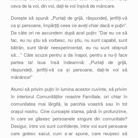
ceva de la voi, din voi, dați-le voi înșivă de mâncare.
Dorește să spună: „Purtați de grijă, răspundeți, jertfiți-vă
ca și persoane, împărțiți ceea ce aveți chiar dacă e puțin”.
De câte ori ne ascundem după acel puțin: ”Dar eu ce să
fac, eu nu știu să vorbesc, nu știu, nu sunt capabil, sunt
bătrân, sunt tânăr neexperimentat, eu nu sunt obișnuit
să…” Câte scuze pentru a da înapoi, pentru a nu-ți face
partea ta! Isus însă îndeamnă: „Purtați de grijă,
răspundeți, jertfiți-vă ca și persoane, dați-le voi să
mănânce!”
Atunci să privim puțin în lumina acestor cuvinte, să privim
în interiorul Comunităților noastre Familiale, ori chiar în
comunitatea mai lărgită, la parohia voastră sau în tot
orașul nostru. Cine cunoaște starea, până în profunzime,
în care se găsesc persoanele singure din comunitate?
Desigur, între voi sunt confidențe, între voi sunt persoane
care golesc sacul, cum s-ar spune, care reușesc să