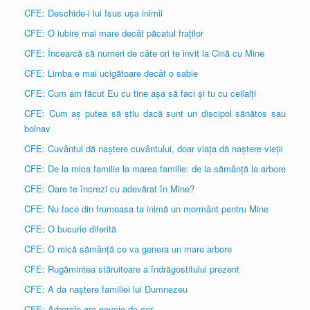
CFE: Deschide-i lui Isus ușa inimii
CFE: O iubire mai mare decât păcatul fraților
CFE: Încearcă să numeri de câte ori te invit la Cină cu Mine
CFE: Limba e mai ucigătoare decât o sabie
CFE: Cum am făcut Eu cu tine așa să faci și tu cu ceilalți
CFE: Cum aș putea să știu dacă sunt un discipol sănătos sau
bolnav
CFE: Cuvântul dă naștere cuvântului, doar viața dă naștere vieții
CFE: De la mica familie la marea familie: de la sămânță la arbore
CFE: Oare te încrezi cu adevărat în Mine?
CFE: Nu face din frumoasa ta inimă un mormânt pentru Mine
CFE: O bucurie diferită
CFE: O mică sămânță ce va genera un mare arbore
CFE: Rugămintea stăruitoare a îndrăgostitului prezent
CFE: A da naștere familiei lui Dumnezeu
CFE: Arborele are nevoie de cer