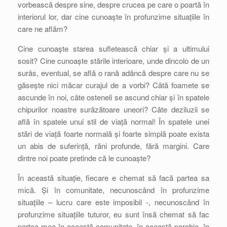
vorbească despre sine, despre crucea pe care o poartă în
interiorul lor, dar cine cunoaște în profunzime situațiile în
care ne aflăm?
Cine cunoaște starea sufletească chiar și a ultimului
sosit? Cine cunoaște stările interioare, unde dincolo de un
surâs, eventual, se află o rană adâncă despre care nu se
găsește nici măcar curajul de a vorbi? Câtă foamete se
ascunde în noi, câte osteneli se ascund chiar și în spatele
chipurilor noastre surâzătoare uneori? Câte deziluzii se
află în spatele unui stil de viață normal! În spatele unei
stări de viață foarte normală și foarte simplă poate exista
un abis de suferință, răni profunde, fără margini. Care
dintre noi poate pretinde că le cunoaște?
În această situație, fiecare e chemat să facă partea sa
mică. Și în comunitate, necunoscând în profunzime
situațiile – lucru care este imposibil -, necunoscând în
profunzime situațiile tuturor, eu sunt însă chemat să fac
partea mea în această comunitate, în această parohie, în