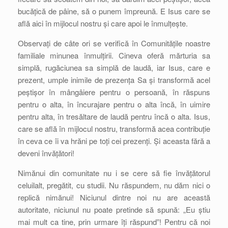
bucățică de pâine, să o punem împreună. E Isus care se
află aici în mijlocul nostru și care apoi le înmulțește.
Observați de câte ori se verifică în Comunitățile noastre
familiale minunea înmulțirii. Cineva oferă mărturia sa
simplă, rugăciunea sa simplă de laudă, iar Isus, care e
prezent, umple inimile de prezența Sa și transformă acel
peștișor în mângâiere pentru o persoană, în răspuns
pentru o alta, în încurajare pentru o alta încă, în uimire
pentru alta, în tresăltare de laudă pentru încă o alta. Isus,
care se află în mijlocul nostru, transformă acea contribuție
în ceva ce îi va hrăni pe toți cei prezenți. Și aceasta fără a
deveni învățători!
Nimănui din comunitate nu i se cere să fie învățătorul
celuilalt, pregătit, cu studii. Nu răspundem, nu dăm nici o
replică nimănui! Niciunul dintre noi nu are această
autoritate, niciunul nu poate pretinde să spună: „Eu știu
mai mult ca tine, prin urmare îți răspund”! Pentru că noi