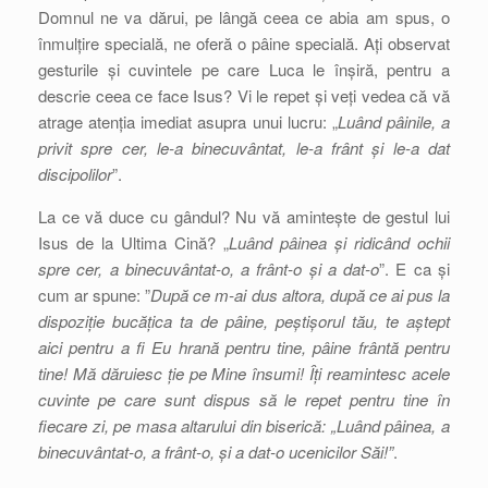
Domnul ne va dărui, pe lângă ceea ce abia am spus, o
înmulțire specială, ne oferă o pâine specială. Ați observat
gesturile și cuvintele pe care Luca le înșiră, pentru a
descrie ceea ce face Isus? Vi le repet și veți vedea că vă
atrage atenția imediat asupra unui lucru: „
Luând pâinile, a
privit spre cer, le-a binecuvântat, le-a frânt și le-a dat
discipolilor
”.
La ce vă duce cu gândul? Nu vă amintește de gestul lui
Isus de la Ultima Cină? „
Luând pâinea și ridicând ochii
spre cer, a binecuvântat-o, a frânt-o și a dat-o
”. E ca și
cum ar spune: ”
După ce m-ai dus altora, după ce ai pus la
dispoziție bucățica ta de pâine, peștișorul tău, te aștept
aici pentru a fi Eu hrană pentru tine, pâine frântă pentru
tine! Mă dăruiesc ție pe Mine însumi! Îți reamintesc acele
cuvinte pe care sunt dispus să le repet pentru tine în
fiecare zi, pe masa altarului din biserică: „Luând pâinea, a
binecuvântat-o, a frânt-o, și a dat-o ucenicilor Săi!”
.