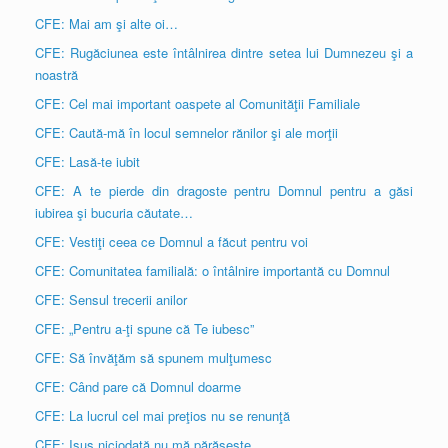
CFE: Mai am şi alte oi…
CFE: Rugăciunea este întâlnirea dintre setea lui Dumnezeu şi a
noastră
CFE: Cel mai important oaspete al Comunităţii Familiale
CFE: Caută-mă în locul semnelor rănilor şi ale morţii
CFE: Lasă-te iubit
CFE: A te pierde din dragoste pentru Domnul pentru a găsi
iubirea şi bucuria căutate…
CFE: Vestiţi ceea ce Domnul a făcut pentru voi
CFE: Comunitatea familială: o întâlnire importantă cu Domnul
CFE: Sensul trecerii anilor
CFE: „Pentru a-ţi spune că Te iubesc”
CFE: Să învăţăm să spunem mulţumesc
CFE: Când pare că Domnul doarme
CFE: La lucrul cel mai preţios nu se renunţă
CFE: Isus niciodată nu mă părăseşte