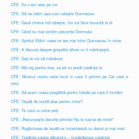
CFE: Eu v-am ales pe voi
CFE: Să ne iubim așa cum iubește Dumnezeu
CFE: Dacă cineva mă iubește, îmi voi face locuință la el
CFE: Când nu mai simțim prezența Domnului
CFE: Spiritul Sfânt: ceea ce are mai intim Dumnezeu în mine
CFE: A discuta despre greșelile altora nu îi mântuiește
CFE: Dați-le voi să mănânce
CFE: Mă rog pentru tine, ca să nu piară credința ta
CFE: Nimicul nostru este locul în care îl primim pe Cel care e
totul
CFE: Să avem masa pregătită pentru fratele pe care îl invităm
CFE: Ospăț de nuntă doar pentru mine?
CFE: Te caut cu orice preț
CFE: „Recunoaște darurile primite! Nu te rușina de mine!”
CFE: Rugăciunea de laudă ne înzestrează cu daruri și mai mari
CFE: Credința crește dăruind-o – împărtășirea credinței