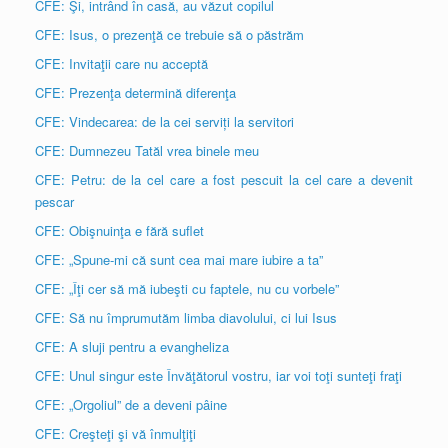
CFE: Şi, intrând în casă, au văzut copilul
CFE: Isus, o prezenţă ce trebuie să o păstrăm
CFE: Invitaţii care nu acceptă
CFE: Prezenţa determină diferenţa
CFE: Vindecarea: de la cei serviți la servitori
CFE: Dumnezeu Tatăl vrea binele meu
CFE: Petru: de la cel care a fost pescuit la cel care a devenit
pescar
CFE: Obişnuinţa e fără suflet
CFE: „Spune-mi că sunt cea mai mare iubire a ta”
CFE: „Îţi cer să mă iubeşti cu faptele, nu cu vorbele”
CFE: Să nu împrumutăm limba diavolului, ci lui Isus
CFE: A sluji pentru a evangheliza
CFE: Unul singur este Învăţătorul vostru, iar voi toţi sunteţi fraţi
CFE: „Orgoliul” de a deveni pâine
CFE: Creşteţi şi vă înmulţiţi