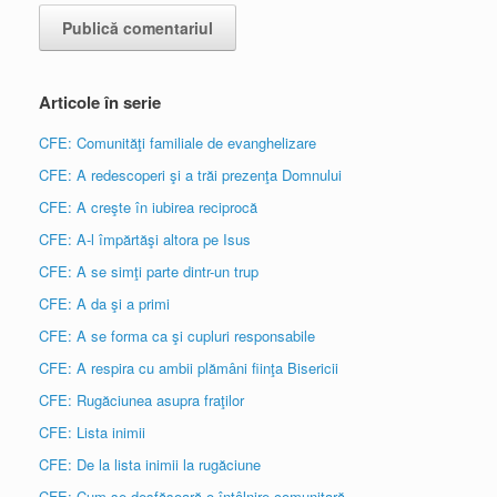
Articole în serie
CFE: Comunităţi familiale de evanghelizare
CFE: A redescoperi şi a trăi prezenţa Domnului
CFE: A creşte în iubirea reciprocă
CFE: A-l împărtăşi altora pe Isus
CFE: A se simţi parte dintr-un trup
CFE: A da şi a primi
CFE: A se forma ca şi cupluri responsabile
CFE: A respira cu ambii plămâni fiinţa Bisericii
CFE: Rugăciunea asupra fraţilor
CFE: Lista inimii
CFE: De la lista inimii la rugăciune
CFE: Cum se desfăşoară o întâlnire comunitară