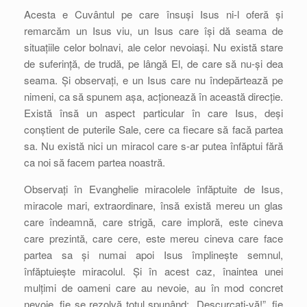
Acesta e Cuvântul pe care însuși Isus ni-l oferă și
remarcăm un Isus viu, un Isus care își dă seama de
situațiile celor bolnavi, ale celor nevoiași. Nu există stare
de suferință, de trudă, pe lângă El, de care să nu-și dea
seama. Și observați, e un Isus care nu îndepărtează pe
nimeni, ca să spunem așa, acționează în această direcție.
Există însă un aspect particular în care Isus, deși
conștient de puterile Sale, cere ca fiecare să facă partea
sa. Nu există nici un miracol care s-ar putea înfăptui fără
ca noi să facem partea noastră.
Observați în Evanghelie miracolele înfăptuite de Isus,
miracole mari, extraordinare, însă există mereu un glas
care îndeamnă, care strigă, care imploră, este cineva
care prezintă, care cere, este mereu cineva care face
partea sa și numai apoi Isus împlinește semnul,
înfăptuiește miracolul. Și în acest caz, înaintea unei
mulțimi de oameni care au nevoie, au în mod concret
nevoie, fie se rezolvă totul spunând: „Descurcați-vă!”, fie