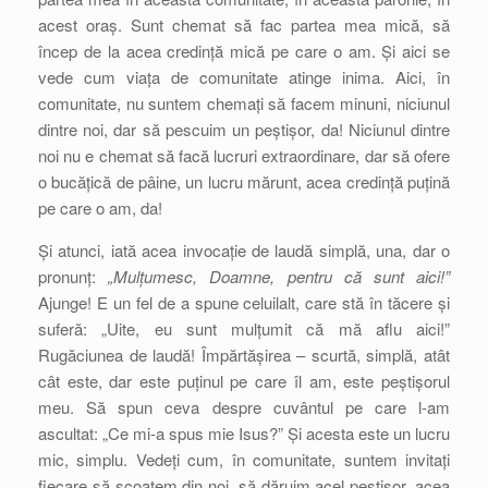
acest oraș. Sunt chemat să fac partea mea mică, să
încep de la acea credință mică pe care o am. Și aici se
vede cum viața de comunitate atinge inima. Aici, în
comunitate, nu suntem chemați să facem minuni, niciunul
dintre noi, dar să pescuim un peștișor, da! Niciunul dintre
noi nu e chemat să facă lucruri extraordinare, dar să ofere
o bucățică de pâine, un lucru mărunt, acea credință puțină
pe care o am, da!
Și atunci, iată acea invocație de laudă simplă, una, dar o
pronunț:
„Mulțumesc, Doamne, pentru că sunt aici!”
Ajunge! E un fel de a spune celuilalt, care stă în tăcere și
suferă: „Uite, eu sunt mulțumit că mă aflu aici!”
Rugăciunea de laudă! Împărtășirea – scurtă, simplă, atât
cât este, dar este puținul pe care îl am, este peștișorul
meu. Să spun ceva despre cuvântul pe care l-am
ascultat: „Ce mi-a spus mie Isus?” Și acesta este un lucru
mic, simplu. Vedeți cum, în comunitate, suntem invitați
fiecare să scoatem din noi, să dăruim acel peștișor, acea