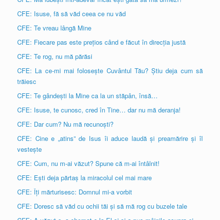
CFE: Isuse, fă să văd ceea ce nu văd
CFE: Te vreau lângă Mine
CFE: Fiecare pas este prețios când e făcut în direcția justă
CFE: Te rog, nu mă părăsi
CFE: La ce-mi mai folosește Cuvântul Tău? Știu deja cum să
trăiesc
CFE: Te gândești la Mine ca la un stăpân, însă…
CFE: Isuse, te cunosc, cred în Tine… dar nu mă deranja!
CFE: Dar cum? Nu mă recunoști?
CFE: Cine e „atins” de Isus îi aduce laudă și preamărire și îl
vestește
CFE: Cum, nu m-ai văzut? Spune că m-ai întâlnit!
CFE: Ești deja părtaș la miracolul cel mai mare
CFE: Îți mărturisesc: Domnul mi-a vorbit
CFE: Doresc să văd cu ochii tăi și să mă rog cu buzele tale