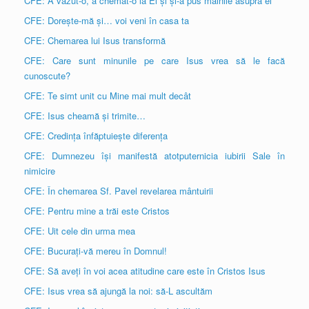
CFE: A văzut-o, a chemat-o la El și și-a pus mâinile asupra ei
CFE: Dorește-mă și… voi veni în casa ta
CFE: Chemarea lui Isus transformă
CFE: Care sunt minunile pe care Isus vrea să le facă
cunoscute?
CFE: Te simt unit cu Mine mai mult decât
CFE: Isus cheamă și trimite…
CFE: Credința înfăptuiește diferența
CFE: Dumnezeu își manifestă atotputernicia iubirii Sale în
nimicire
CFE: În chemarea Sf. Pavel revelarea mântuirii
CFE: Pentru mine a trăi este Cristos
CFE: Uit cele din urma mea
CFE: Bucurați-vă mereu în Domnul!
CFE: Să aveți în voi acea atitudine care este în Cristos Isus
CFE: Isus vrea să ajungă la noi: să-L ascultăm