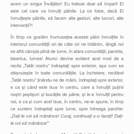
avem un singur Învățător! Eu trebuie doar să împart! El
este cel care va înmulți pâinile. La ce folos, dacă El
înmulțește pâinile, să facem alte gesturi, alte lucruri, alte
intervenții?!
În timp ce gustăm frumusețea acestei pâini înmulțite în
interiorul comunității ori de câte ori ne întâlnim, lângă noi
se află câmpia plină de lume, în afara comunității, parohia,
biserica, lumea! Atunci devine evident acel mod de a
recita „Tatăl nostru” îndreptați spre exterior, așa cum se
obișnuiește în toate comunitățile. La încheiere, recitând
„Tatăl nostru” ținându-ne de mâini, îndreptați spre exterior,
e ca și când este Isus în centru, care a înmulțit puținii
noștri peștișori și bucățile de pâine, și le-a înmulțit pentru
noi, e ca și cum acel Isus, în centru, ne-ar spune, în timp
ce suntem îndreptați spre lume, spre întreaga parohie:
„Dați-le voi să mănânce! Curaj, continuați s-o faceți! Dați-
le voi să mănânce!”