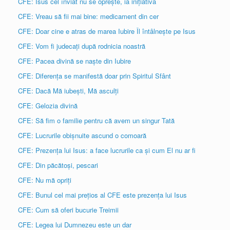
CFE: Isus cel înviat nu se oprește, ia inițiativa
CFE: Vreau să fii mai bine: medicament din cer
CFE: Doar cine e atras de marea Iubire Îl întâlnește pe Isus
CFE: Vom fi judecați după rodnicia noastră
CFE: Pacea divină se naște din Iubire
CFE: Diferența se manifestă doar prin Spiritul Sfânt
CFE: Dacă Mă iubești, Mă asculți
CFE: Gelozia divină
CFE: Să fim o familie pentru că avem un singur Tată
CFE: Lucrurile obișnuite ascund o comoară
CFE: Prezența lui Isus: a face lucrurile ca și cum El nu ar fi
CFE: Din păcătoși, pescari
CFE: Nu mă opriți
CFE: Bunul cel mai prețios al CFE este prezența lui Isus
CFE: Cum să oferi bucurie Treimii
CFE: Legea lui Dumnezeu este un dar