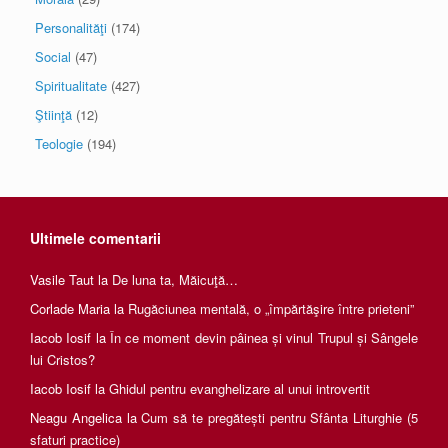
Personalităţi
(174)
Social
(47)
Spiritualitate
(427)
Ştiinţă
(12)
Teologie
(194)
Ultimele comentarii
Vasile Taut
la
De luna ta, Măicuţă…
Corlade Maria
la
Rugăciunea mentală, o „împărtăşire între prieteni”
Iacob Iosif
la
În ce moment devin pâinea și vinul Trupul și Sângele
lui Cristos?
Iacob Iosif
la
Ghidul pentru evanghelizare al unui introvertit
Neagu Angelica
la
Cum să te pregătești pentru Sfânta Liturghie (5
sfaturi practice)