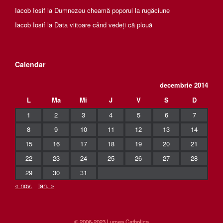
Iacob Iosif
la
Dumnezeu cheamă poporul la rugăciune
Iacob Iosif
la
Data viitoare când vedeți că plouă
Calendar
decembrie 2014
L
Ma
Mi
J
V
S
D
1
2
3
4
5
6
7
8
9
10
11
12
13
14
15
16
17
18
19
20
21
22
23
24
25
26
27
28
29
30
31
« nov.
ian. »
© 2006-2023 Lumea Catholica