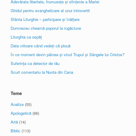
Adevărata libertate, frumusețe și sfințenie a Mariei
Ghidul pentru evanghelizare al unui introvertit
Sfânta Liturghie – participare și înălțare
Dumnezeu cheamă poporul la rugăciune
Liturghia ca ospăț
Data viitoare când vedeți că plouă
În ce moment devin pâinea și vinul Trupul și Sângele lui Cristos?
Suferința ca detector de rău
Scurt comentariu la Nunta din Cana
Teme
Analize
(55)
Apologetică
(66)
Artă
(14)
Biblic
(113)