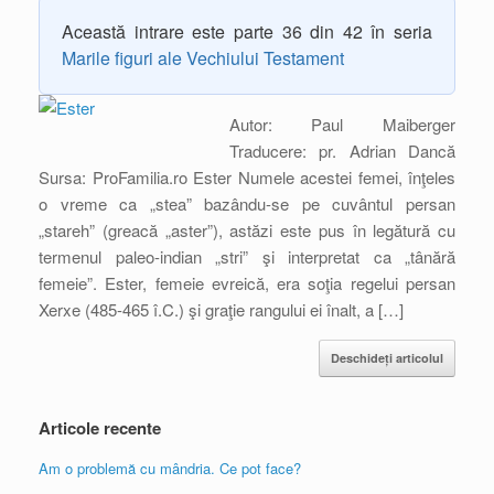
Această intrare este parte 36 din 42 în seria
Marile figuri ale Vechiului Testament
Autor: Paul Maiberger
Traducere: pr. Adrian Dancă
Sursa: ProFamilia.ro Ester Numele acestei femei, înţeles
o vreme ca „stea” bazându-se pe cuvântul persan
„stareh” (greacă „aster”), astăzi este pus în legătură cu
termenul paleo-indian „stri” şi interpretat ca „tânără
femeie”. Ester, femeie evreică, era soţia regelui persan
Xerxe (485-465 î.C.) şi graţie rangului ei înalt, a […]
Deschideți articolul
Articole recente
Am o problemă cu mândria. Ce pot face?