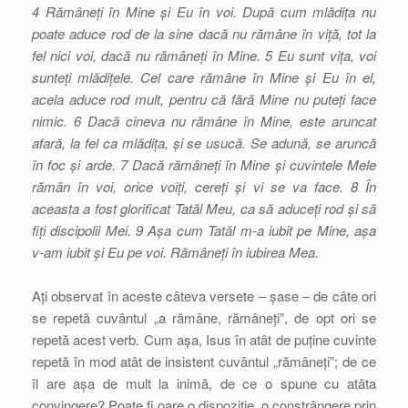
4 Rămâneți în Mine și Eu în voi. După cum mlădița nu
poate aduce rod de la sine dacă nu rămâne în viță, tot la
fel nici voi, dacă nu rămâneți în Mine. 5 Eu sunt vița, voi
sunteți mlădițele. Cel care rămâne în Mine și Eu în el,
acela aduce rod mult, pentru că fără Mine nu puteți face
nimic. 6 Dacă cineva nu rămâne în Mine, este aruncat
afară, la fel ca mlădița, și se usucă. Se adună, se aruncă
în foc și arde. 7 Dacă rămâneți în Mine și cuvintele Mele
rămân în voi, orice voiți, cereți și vi se va face. 8 În
aceasta a fost glorificat Tatăl Meu, ca să aduceți rod și să
fiți discipolii Mei. 9 Așa cum Tatăl m-a iubit pe Mine, așa
v-am iubit și Eu pe voi. Rămâneți în iubirea Mea.
Ați observat în aceste câteva versete – șase – de câte ori
se repetă cuvântul „a rămâne, rămâneți”, de opt ori se
repetă acest verb. Cum așa, Isus în atât de puține cuvinte
repetă în mod atât de insistent cuvântul „rămâneți”; de ce
îl are așa de mult la inimă, de ce o spune cu atâta
convingere? Poate fi oare o dispoziție, o constrângere prin