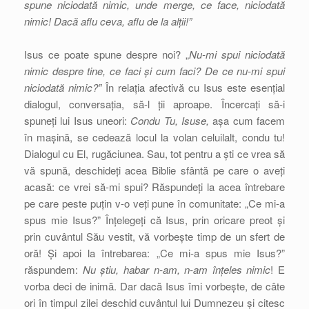
spune niciodată nimic, unde merge, ce face, niciodată
nimic! Dacă aflu ceva, aflu de la alții!”
Isus ce poate spune despre noi? „
Nu-mi spui niciodată
nimic despre tine, ce faci și cum faci? De ce nu-mi spui
niciodată nimic?”
În relația afectivă cu Isus este esențial
dialogul, conversația, să-l ții aproape. Încercați să-i
spuneți lui Isus uneori:
Condu Tu, Isuse,
așa cum facem
în mașină, se cedează locul la volan celuilalt, condu tu!
Dialogul cu El, rugăciunea. Sau, tot pentru a ști ce vrea să
vă spună, deschideți acea Biblie sfântă pe care o aveți
acasă: ce vrei să-mi spui? Răspundeți la acea întrebare
pe care peste puțin v-o veți pune în comunitate: „Ce mi-a
spus mie Isus?” Înțelegeți că Isus, prin oricare preot și
prin cuvântul Său vestit, vă vorbește timp de un sfert de
oră! Și apoi la întrebarea: „Ce mi-a spus mie Isus?”
răspundem:
Nu știu, habar n-am, n-am înțeles nimic
! E
vorba deci de inimă. Dar dacă Isus îmi vorbește, de câte
ori în timpul zilei deschid cuvântul lui Dumnezeu și citesc