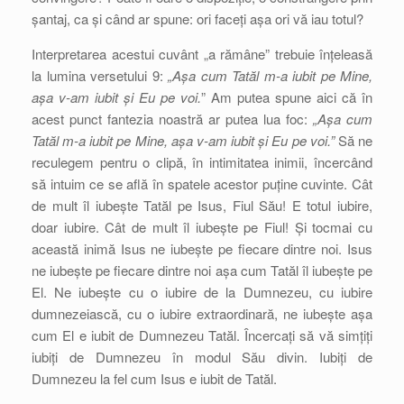
șantaj, ca și când ar spune: ori faceți așa ori vă iau totul?
Interpretarea acestui cuvânt „a rămâne” trebuie înțeleasă
la lumina versetului 9:
„Așa cum Tatăl m-a iubit pe Mine,
așa v-am iubit și Eu pe voi.
” Am putea spune aici că în
acest punct fantezia noastră ar putea lua foc:
„Așa cum
Tatăl m-a iubit pe Mine, așa v-am iubit și Eu pe voi.”
Să ne
reculegem pentru o clipă, în intimitatea inimii, încercând
să intuim ce se află în spatele acestor puține cuvinte. Cât
de mult îl iubește Tatăl pe Isus, Fiul Său! E totul iubire,
doar iubire. Cât de mult îl iubește pe Fiul! Și tocmai cu
această inimă Isus ne iubește pe fiecare dintre noi. Isus
ne iubește pe fiecare dintre noi așa cum Tatăl îl iubește pe
El. Ne iubește cu o iubire de la Dumnezeu, cu iubire
dumnezeiască, cu o iubire extraordinară, ne iubește așa
cum El e iubit de Dumnezeu Tatăl. Încercați să vă simțiți
iubiți de Dumnezeu în modul Său divin. Iubiți de
Dumnezeu la fel cum Isus e iubit de Tatăl.