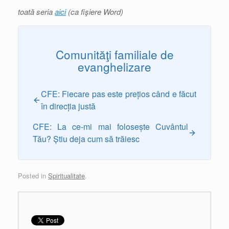
toată seria
aici
(ca fişiere Word)
Comunităţi familiale de
evanghelizare
CFE: Fiecare pas este prețios când e făcut
în direcția justă
CFE: La ce-mi mai folosește Cuvântul
Tău? Știu deja cum să trăiesc
Posted in
Spiritualitate
.