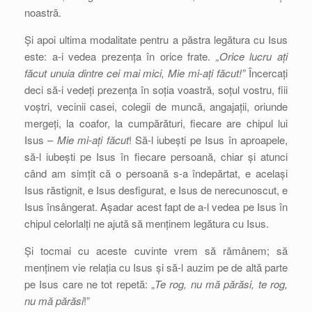
noastră.
Și apoi ultima modalitate pentru a păstra legătura cu Isus
este: a-i vedea prezența în orice frate.
„Orice lucru ați
făcut unuia dintre cei mai mici, Mie mi-ați făcut!”
Încercați
deci să-i vedeți prezența în soția voastră, soțul vostru, fiii
voștri, vecinii casei, colegii de muncă, angajații, oriunde
mergeți, la coafor, la cumpărături, fiecare are chipul lui
Isus –
Mie mi-ați făcut
! Să-l iubești pe Isus în aproapele,
să-l iubești pe Isus în fiecare persoană, chiar și atunci
când am simțit că o persoană s-a îndepărtat, e același
Isus răstignit, e Isus desfigurat, e Isus de nerecunoscut, e
Isus însângerat. Așadar acest fapt de a-l vedea pe Isus în
chipul celorlalți ne ajută să menținem legătura cu Isus.
Și tocmai cu aceste cuvinte vrem să rămânem; să
menținem vie relația cu Isus și să-l auzim pe de altă parte
pe Isus care ne tot repetă: „
Te rog, nu mă părăsi, te rog,
nu mă părăsi
!”