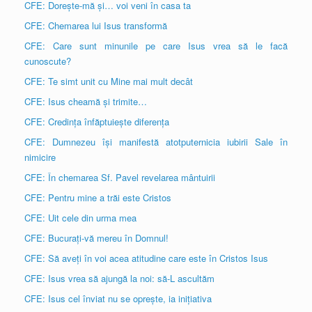
CFE: Dorește-mă și… voi veni în casa ta
CFE: Chemarea lui Isus transformă
CFE: Care sunt minunile pe care Isus vrea să le facă
cunoscute?
CFE: Te simt unit cu Mine mai mult decât
CFE: Isus cheamă și trimite…
CFE: Credința înfăptuiește diferența
CFE: Dumnezeu își manifestă atotputernicia iubirii Sale în
nimicire
CFE: În chemarea Sf. Pavel revelarea mântuirii
CFE: Pentru mine a trăi este Cristos
CFE: Uit cele din urma mea
CFE: Bucurați-vă mereu în Domnul!
CFE: Să aveți în voi acea atitudine care este în Cristos Isus
CFE: Isus vrea să ajungă la noi: să-L ascultăm
CFE: Isus cel înviat nu se oprește, ia inițiativa