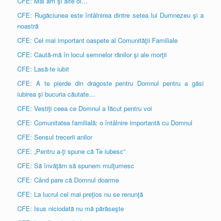
CFE: Mai am şi alte oi…
CFE: Rugăciunea este întâlnirea dintre setea lui Dumnezeu şi a
noastră
CFE: Cel mai important oaspete al Comunităţii Familiale
CFE: Caută-mă în locul semnelor rănilor şi ale morţii
CFE: Lasă-te iubit
CFE: A te pierde din dragoste pentru Domnul pentru a găsi
iubirea şi bucuria căutate…
CFE: Vestiţi ceea ce Domnul a făcut pentru voi
CFE: Comunitatea familială: o întâlnire importantă cu Domnul
CFE: Sensul trecerii anilor
CFE: „Pentru a-ţi spune că Te iubesc”
CFE: Să învăţăm să spunem mulţumesc
CFE: Când pare că Domnul doarme
CFE: La lucrul cel mai preţios nu se renunţă
CFE: Isus niciodată nu mă părăseşte