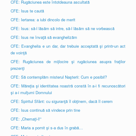
CFE: Rugăciunea este întotdeauna ascultată
CFE: Isus te caută
CFE: Iertarea: a iubi dincolo de merit
CFE: Isus: să-l lăsăm să intre, să-l lăsăm să ne vorbească
CFE: Isus ne învaţă să evanghelizăm
CFE: Evanghelia e un dar, dar trebuie acceptată şi printr-un act
de voinţă
CFE: Rugăciunea de mijlocire şi rugăciunea asupra fraţilor
prezenţi
CFE: Să contemplăm misterul Naşterii: Cum e posibil?
CFE: Măreţia şi identitatea noastră constă în a-i fi recunoscători
şi a-i mulţumi Domnului
CFE: Spiritul Sfânt: cu siguranţă îl obţinem, dacă îl cerem
CFE: Isus continuă să vindece prin tine
CFE: „Chemaţi-l!”
CFE: Maria a pornit şi s-a dus în grabă…