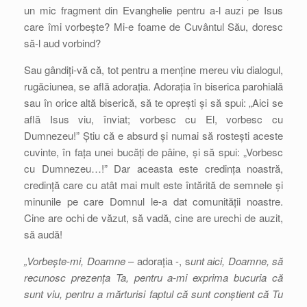
un mic fragment din Evanghelie pentru a-l auzi pe Isus
care îmi vorbește? Mi-e foame de Cuvântul Său, doresc
să-l aud vorbind?
Sau gândiți-vă că, tot pentru a menține mereu viu dialogul,
rugăciunea, se află adorația. Adorația în biserica parohială
sau în orice altă biserică, să te oprești și să spui: „Aici se
află Isus viu, înviat; vorbesc cu El, vorbesc cu
Dumnezeu!” Știu că e absurd și numai să rostești aceste
cuvinte, în fața unei bucăți de pâine, și să spui: „Vorbesc
cu Dumnezeu…!” Dar aceasta este credința noastră,
credință care cu atât mai mult este întărită de semnele și
minunile pe care Domnul le-a dat comunității noastre.
Cine are ochi de văzut, să vadă, cine are urechi de auzit,
să audă!
„Vorbește-mi, Doamne
– adorația -, s
unt aici, Doamne, să
recunosc prezența Ta, pentru a-mi exprima bucuria că
sunt viu, pentru a mărturisi faptul că sunt conștient că Tu