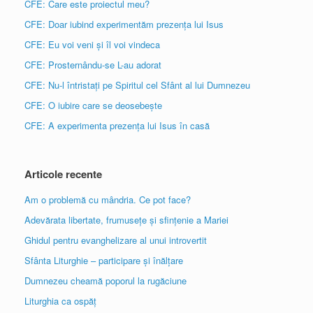
CFE: Care este proiectul meu?
CFE: Doar iubind experimentăm prezența lui Isus
CFE: Eu voi veni și îl voi vindeca
CFE: Prosternându-se L-au adorat
CFE: Nu-l întristați pe Spiritul cel Sfânt al lui Dumnezeu
CFE: O iubire care se deosebește
CFE: A experimenta prezența lui Isus în casă
Articole recente
Am o problemă cu mândria. Ce pot face?
Adevărata libertate, frumusețe și sfințenie a Mariei
Ghidul pentru evanghelizare al unui introvertit
Sfânta Liturghie – participare și înălțare
Dumnezeu cheamă poporul la rugăciune
Liturghia ca ospăț