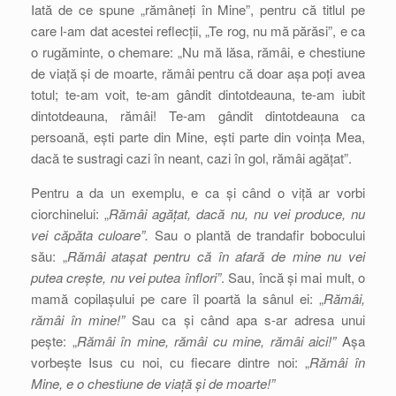
Iată de ce spune „rămâneți în Mine”, pentru că titlul pe
care l-am dat acestei reflecții, „Te rog, nu mă părăsi”, e ca
o rugăminte, o chemare: „Nu mă lăsa, rămâi, e chestiune
de viață și de moarte, rămâi pentru că doar așa poți avea
totul; te-am voit, te-am gândit dintotdeauna, te-am iubit
dintotdeauna, rămâi! Te-am gândit dintotdeauna ca
persoană, ești parte din Mine, ești parte din voința Mea,
dacă te sustragi cazi în neant, cazi în gol, rămâi agățat”.
Pentru a da un exemplu, e ca și când o viță ar vorbi
ciorchinelui: „
Rămâi agățat, dacă nu, nu vei produce, nu
vei căpăta culoare”.
Sau o plantă de trandafir bobocului
său: „
Rămâi atașat pentru că în afară de mine nu vei
putea crește, nu vei putea înflori”
. Sau, încă și mai mult, o
mamă copilașului pe care îl poartă la sânul ei: „
Rămâi,
rămâi în mine!”
Sau ca și când apa s-ar adresa unui
pește: „
Rămâi în mine, rămâi cu mine, rămâi aici!”
Așa
vorbește Isus cu noi, cu fiecare dintre noi: „
Rămâi în
Mine, e o chestiune de viață și de moarte!”