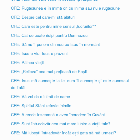
CFE: Rugăciunea e în inimă ori cu inima sau nu e rugăciune
CFE: Despre cel care-mi stă alături
CFE: Care este pentru mine sensul „lucrurilor”?
CFE: Cât se poate risipi pentru Dumnezeu
CFE: Să nu îl punem din nou pe Isus în mormânt
CFE: Isus e viu, Isus e prezent
CFE: Pâinea vieții
CFE: „Relicva” cea mai prețioasă de Paști
CFE: Isus mă cunoaște la fel cum îl cunoaște și este cunoscut
de Tatăl
CFE: Vă voi da o inimă de carne
CFE: Spiritul Sfânt reînvie inimile
CFE: A crede înseamnă a avea încredere în Cuvânt
CFE: Sunt într-adevăr cea mai mare iubire a vieții tale?
CFE: Mă iubești într-adevăr încât ești gata să mă urmezi?