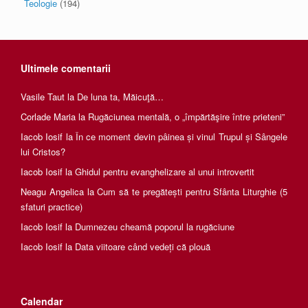
Teologie
(194)
Ultimele comentarii
Vasile Taut
la
De luna ta, Măicuţă…
Corlade Maria
la
Rugăciunea mentală, o „împărtăşire între prieteni”
Iacob Iosif
la
În ce moment devin pâinea și vinul Trupul și Sângele
lui Cristos?
Iacob Iosif
la
Ghidul pentru evanghelizare al unui introvertit
Neagu Angelica
la
Cum să te pregătești pentru Sfânta Liturghie (5
sfaturi practice)
Iacob Iosif
la
Dumnezeu cheamă poporul la rugăciune
Iacob Iosif
la
Data viitoare când vedeți că plouă
Calendar