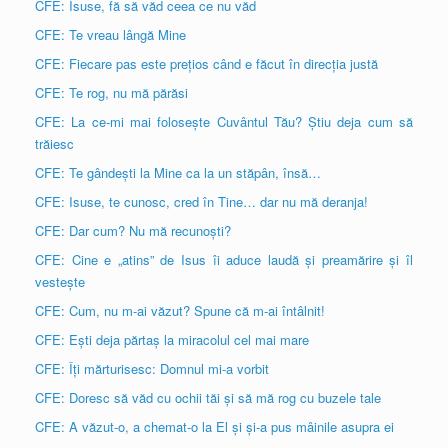
CFE: Isuse, fă să văd ceea ce nu văd
CFE: Te vreau lângă Mine
CFE: Fiecare pas este prețios când e făcut în direcția justă
CFE: Te rog, nu mă părăsi
CFE: La ce-mi mai folosește Cuvântul Tău? Știu deja cum să
trăiesc
CFE: Te gândești la Mine ca la un stăpân, însă…
CFE: Isuse, te cunosc, cred în Tine… dar nu mă deranja!
CFE: Dar cum? Nu mă recunoști?
CFE: Cine e „atins” de Isus îi aduce laudă și preamărire și îl
vestește
CFE: Cum, nu m-ai văzut? Spune că m-ai întâlnit!
CFE: Ești deja părtaș la miracolul cel mai mare
CFE: Îți mărturisesc: Domnul mi-a vorbit
CFE: Doresc să văd cu ochii tăi și să mă rog cu buzele tale
CFE: A văzut-o, a chemat-o la El și și-a pus mâinile asupra ei