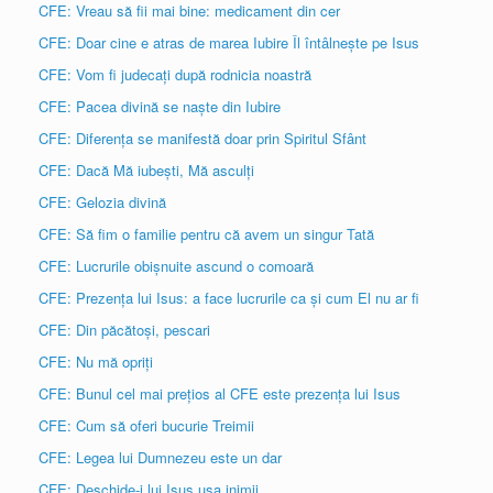
CFE: Vreau să fii mai bine: medicament din cer
CFE: Doar cine e atras de marea Iubire Îl întâlnește pe Isus
CFE: Vom fi judecați după rodnicia noastră
CFE: Pacea divină se naște din Iubire
CFE: Diferența se manifestă doar prin Spiritul Sfânt
CFE: Dacă Mă iubești, Mă asculți
CFE: Gelozia divină
CFE: Să fim o familie pentru că avem un singur Tată
CFE: Lucrurile obișnuite ascund o comoară
CFE: Prezența lui Isus: a face lucrurile ca și cum El nu ar fi
CFE: Din păcătoși, pescari
CFE: Nu mă opriți
CFE: Bunul cel mai prețios al CFE este prezența lui Isus
CFE: Cum să oferi bucurie Treimii
CFE: Legea lui Dumnezeu este un dar
CFE: Deschide-i lui Isus ușa inimii