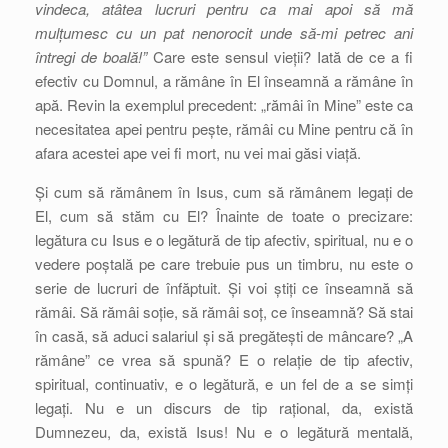
vindeca, atâtea lucruri pentru ca mai apoi să mă
mulțumesc cu un pat nenorocit unde să-mi petrec ani
întregi de boală!”
Care este sensul vieții? Iată de ce a fi
efectiv cu Domnul, a rămâne în El înseamnă a rămâne în
apă. Revin la exemplul precedent: „rămâi în Mine” este ca
necesitatea apei pentru pește, rămâi cu Mine pentru că în
afara acestei ape vei fi mort, nu vei mai găsi viață.
Și cum să rămânem în Isus, cum să rămânem legați de
El, cum să stăm cu El? Înainte de toate o precizare:
legătura cu Isus e o legătură de tip afectiv, spiritual, nu e o
vedere poștală pe care trebuie pus un timbru, nu este o
serie de lucruri de înfăptuit. Și voi știți ce înseamnă să
rămâi. Să rămâi soție, să rămâi soț, ce înseamnă? Să stai
în casă, să aduci salariul și să pregătești de mâncare? „A
rămâne” ce vrea să spună? E o relație de tip afectiv,
spiritual, continuativ, e o legătură, e un fel de a se simți
legați. Nu e un discurs de tip rațional, da, există
Dumnezeu, da, există Isus! Nu e o legătură mentală,