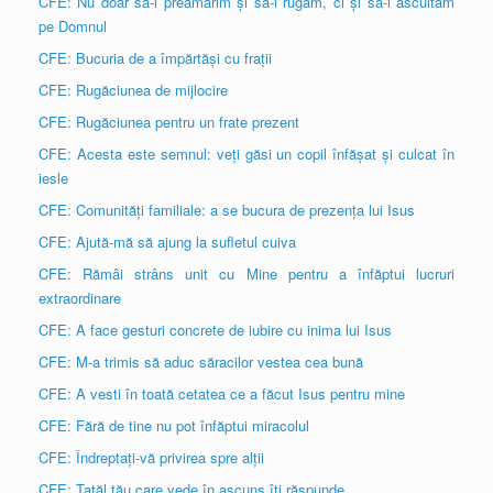
CFE: Nu doar să-l preamărim și să-l rugăm, ci și să-l ascultăm
pe Domnul
CFE: Bucuria de a împărtăși cu frații
CFE: Rugăciunea de mijlocire
CFE: Rugăciunea pentru un frate prezent
CFE: Acesta este semnul: veți găsi un copil înfășat și culcat în
iesle
CFE: Comunități familiale: a se bucura de prezența lui Isus
CFE: Ajută-mă să ajung la sufletul cuiva
CFE: Rămâi strâns unit cu Mine pentru a înfăptui lucruri
extraordinare
CFE: A face gesturi concrete de iubire cu inima lui Isus
CFE: M-a trimis să aduc săracilor vestea cea bună
CFE: A vesti în toată cetatea ce a făcut Isus pentru mine
CFE: Fără de tine nu pot înfăptui miracolul
CFE: Îndreptați-vă privirea spre alții
CFE: Tatăl tău care vede în ascuns îți răspunde