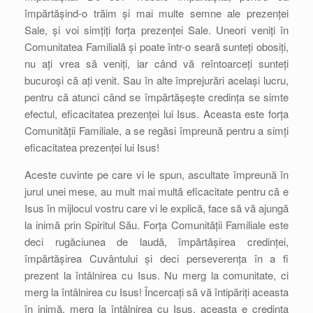
împărtășind-o trăim și mai multe semne ale prezenței
Sale, și voi simțiți forța prezenței Sale. Uneori veniți în
Comunitatea Familială și poate într-o seară sunteți obosiți,
nu ați vrea să veniți, iar când vă reîntoarceți sunteți
bucuroși că ați venit. Sau în alte împrejurări același lucru,
pentru că atunci când se împărtășește credința se simte
efectul, eficacitatea prezenței lui Isus. Aceasta este forța
Comunității Familiale, a se regăsi împreună pentru a simți
eficacitatea prezenței lui Isus!
Aceste cuvinte pe care vi le spun, ascultate împreună în
jurul unei mese, au mult mai multă eficacitate pentru că e
Isus în mijlocul vostru care vi le explică, face să vă ajungă
la inimă prin Spiritul Său. Forța Comunității Familiale este
deci rugăciunea de laudă, împărtășirea credinței,
împărtășirea Cuvântului și deci perseverența în a fi
prezent la întâlnirea cu Isus. Nu merg la comunitate, ci
merg la întâlnirea cu Isus! Încercați să vă întipăriți aceasta
în inimă, merg la întâlnirea cu Isus, aceasta e credința