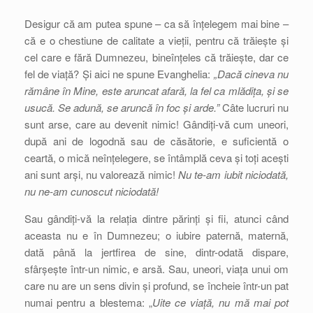
Desigur că am putea spune – ca să înțelegem mai bine –
că e o chestiune de calitate a vieții, pentru că trăiește și
cel care e fără Dumnezeu, bineînțeles că trăiește, dar ce
fel de viață? Și aici ne spune Evanghelia:
„Dacă cineva nu
rămâne în Mine, este aruncat afară, la fel ca mlădița, și se
usucă. Se adună, se aruncă în foc și arde.”
Câte lucruri nu
sunt arse, care au devenit nimic! Gândiți-vă cum uneori,
după ani de logodnă sau de căsătorie, e suficientă o
ceartă, o mică neînțelegere, se întâmplă ceva și toți acești
ani sunt arși, nu valorează nimic!
Nu te-am iubit niciodată,
nu ne-am cunoscut niciodată!
Sau gândiți-vă la relația dintre părinți și fii, atunci când
aceasta nu e în Dumnezeu; o iubire paternă, maternă,
dată până la jertfirea de sine, dintr-odată dispare,
sfârșește într-un nimic, e arsă. Sau, uneori, viața unui om
care nu are un sens divin și profund, se încheie într-un pat
numai pentru a blestema: „
Uite ce viață, nu mă mai pot