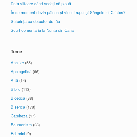
Data viitoare când vedeți că plouă
În ce moment devin pâinea și vinul Trupul și Sângele lui Cristos?
Suferința ca detector de rău
Scurt comentariu la Nunta din Cana
Teme
Analize
(55)
Apologetică
(66)
Artă
(14)
Biblic
(113)
Bioetică
(38)
Biserică
(178)
Cateheză
(17)
Ecumenism
(28)
Editorial
(9)