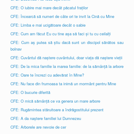
CFE: O iubire mai mare decât păcatul fraților
CFE: Încearcă să numeri de câte ori te invit la Cină cu Mine
CFE: Limba e mai ucigătoare decât o sabie
CFE: Cum am făcut Eu cu tine așa să faci și tu cu ceilalți
CFE: Cum aș putea să știu dacă sunt un discipol sănătos sau
bolnav
CFE: Cuvântul dă naștere cuvântului, doar viața dă naștere vieții
CFE: De la mica familie la marea familie: de la sămânță la arbore
CFE: Oare te încrezi cu adevărat în Mine?
CFE: Nu face din frumoasa ta inimă un mormânt pentru Mine
CFE: O bucurie diferită
CFE: O mică sămânță ce va genera un mare arbore
CFE: Rugămintea stăruitoare a îndrăgostitului prezent
CFE: A da naștere familiei lui Dumnezeu
CFE: Arborele are nevoie de cer