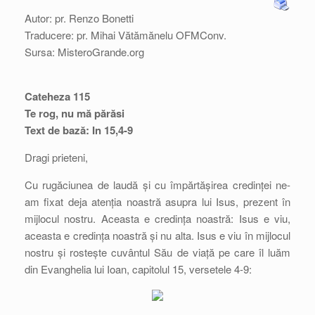
Autor: pr. Renzo Bonetti
Traducere: pr. Mihai Vătămănelu OFMConv.
Sursa: MisteroGrande.org
Cateheza 115
Te rog, nu mă părăsi
Text de bază: In 15,4-9
Dragi prieteni,
Cu rugăciunea de laudă și cu împărtășirea credinței ne-
am fixat deja atenția noastră asupra lui Isus, prezent în
mijlocul nostru. Aceasta e credința noastră: Isus e viu,
aceasta e credința noastră și nu alta. Isus e viu în mijlocul
nostru și rostește cuvântul Său de viață pe care îl luăm
din Evanghelia lui Ioan, capitolul 15, versetele 4-9: