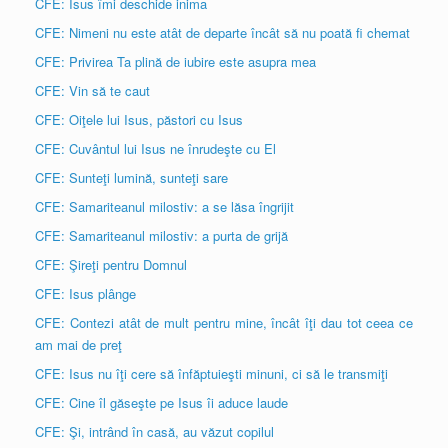
CFE: Isus îmi deschide inima
CFE: Nimeni nu este atât de departe încât să nu poată fi chemat
CFE: Privirea Ta plină de iubire este asupra mea
CFE: Vin să te caut
CFE: Oiţele lui Isus, păstori cu Isus
CFE: Cuvântul lui Isus ne înrudeşte cu El
CFE: Sunteţi lumină, sunteţi sare
CFE: Samariteanul milostiv: a se lăsa îngrijit
CFE: Samariteanul milostiv: a purta de grijă
CFE: Şireţi pentru Domnul
CFE: Isus plânge
CFE: Contezi atât de mult pentru mine, încât îţi dau tot ceea ce
am mai de preţ
CFE: Isus nu îţi cere să înfăptuieşti minuni, ci să le transmiţi
CFE: Cine îl găseşte pe Isus îi aduce laude
CFE: Şi, intrând în casă, au văzut copilul