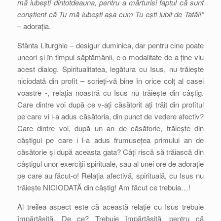
mă iubești dintotdeauna, pentru a mărturisi faptul că sunt
conștient că Tu mă iubești așa cum Tu ești iubit de Tatăl!”
– adorația.
Sfânta Liturghie – desigur duminica, dar pentru cine poate
uneori și în timpul săptămânii, e o modalitate de a ține viu
acest dialog. Spiritualitatea, legătura cu Isus, nu trăiește
niciodată din profit – scrieți-vă bine în orice colț al casei
voastre -, relația noastră cu Isus nu trăiește din câștig.
Care dintre voi după ce v-ați căsătorit ați trăit din profitul
pe care vi l-a adus căsătoria, din punct de vedere afectiv?
Care dintre voi, după un an de căsătorie, trăiește din
câștigul pe care i l-a adus frumusețea primului an de
căsătorie și după aceasta gata? Câți riscă să trăiască din
câștigul unor exerciții spirituale, sau al unei ore de adorație
pe care au făcut-o! Relația afectivă, spirituală, cu Isus nu
trăiește NICIODATĂ din câștig! Am făcut ce trebuia…!
Al treilea aspect este că această relație cu Isus trebuie
împărtășită. De ce? Trebuie împărtășită, pentru că