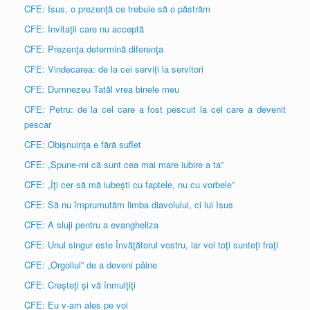
CFE: Isus, o prezenţă ce trebuie să o păstrăm
CFE: Invitaţii care nu acceptă
CFE: Prezenţa determină diferenţa
CFE: Vindecarea: de la cei serviți la servitori
CFE: Dumnezeu Tatăl vrea binele meu
CFE: Petru: de la cel care a fost pescuit la cel care a devenit
pescar
CFE: Obişnuinţa e fără suflet
CFE: „Spune-mi că sunt cea mai mare iubire a ta”
CFE: „Îţi cer să mă iubeşti cu faptele, nu cu vorbele”
CFE: Să nu împrumutăm limba diavolului, ci lui Isus
CFE: A sluji pentru a evangheliza
CFE: Unul singur este Învăţătorul vostru, iar voi toţi sunteţi fraţi
CFE: „Orgoliul” de a deveni pâine
CFE: Creşteţi şi vă înmulţiţi
CFE: Eu v-am ales pe voi