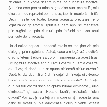
rațională, ci e vorba despre inimă, de o legătură afectivă.
Știu cine este pentru mine și știu cine sunt pentru El, știu
cine sunt, ce reprezint pentru Isus, iubit în manieră infinită.
Deci, înainte de toate, facem această precizare: e o
legătură de tip afectiv, spirituală, care apoi se manifestă
prin rugăciune, prin ritualuri, prin întâlniri etc., dar totul
pornește de la aceasta.
Un al doilea aspect – această relație se menține vie prin
dialog și prin rugăciune. Adică, dacă e o legătură afectivă,
dragi prieteni, trebuie să vorbim împreună cu acest Isus.
Ce legătură afectivă ar fi cu soțul vostru, cu soția voastră,
cu fiii voștri, dacă nu s-ar spune niciodată niciun cuvânt?
Dacă tu dai doar „Bună dimineața” dimineața și „Noapte
bună” seara, îmi spuneți ce relație e aceasta? Ce relație
ar fi cu fiul vostru dacă ar spune numai dimineața „Bună
dimineața” și seara „Noapte bună”, niciodată niciun
cuvânt? Voi, adulții, sunteți primii care simțiți această rană
când fiii voștri nu vă adresează niciun cuvânt! ”
Nu-mi