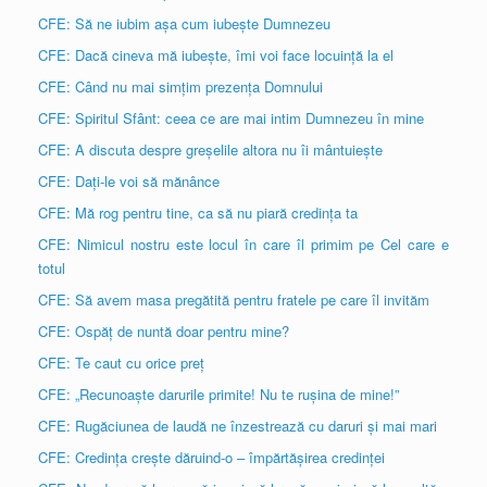
CFE: Să ne iubim așa cum iubește Dumnezeu
CFE: Dacă cineva mă iubește, îmi voi face locuință la el
CFE: Când nu mai simțim prezența Domnului
CFE: Spiritul Sfânt: ceea ce are mai intim Dumnezeu în mine
CFE: A discuta despre greșelile altora nu îi mântuiește
CFE: Dați-le voi să mănânce
CFE: Mă rog pentru tine, ca să nu piară credința ta
CFE: Nimicul nostru este locul în care îl primim pe Cel care e
totul
CFE: Să avem masa pregătită pentru fratele pe care îl invităm
CFE: Ospăț de nuntă doar pentru mine?
CFE: Te caut cu orice preț
CFE: „Recunoaște darurile primite! Nu te rușina de mine!”
CFE: Rugăciunea de laudă ne înzestrează cu daruri și mai mari
CFE: Credința crește dăruind-o – împărtășirea credinței