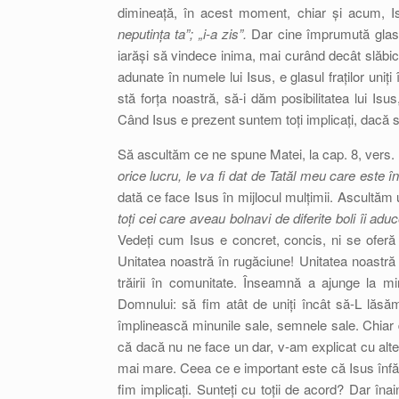
dimineață, în acest moment, chiar și acum, I
neputința ta”; „i-a zis”.
Dar cine împrumută glasu
iarăși să vindece inima, mai curând decât slăbic
adunate în numele lui Isus, e glasul fraților uniț
stă forța noastră, să-i dăm posibilitatea lui Isu
Când Isus e prezent suntem toți implicați, dacă s
Să ascultăm ce ne spune Matei, la cap. 8, vers.
orice lucru, le va fi dat de Tatăl meu care este 
dată ce face Isus în mijlocul mulțimii. Ascultăm 
toți cei care aveau bolnavi de diferite boli îi aduc
Vedeți cum Isus e concret, concis, ni se oferă
Unitatea noastră în rugăciune! Unitatea noastră 
trăirii în comunitate. Înseamnă a ajunge la m
Domnului: să fim atât de uniți încât să-L lăsă
împlinească minunile sale, semnele sale. Chiar
că dacă nu ne face un dar, v-am explicat cu alte
mai mare. Ceea ce e important este că Isus înfăp
fim implicați. Sunteți cu toții de acord? Dar în