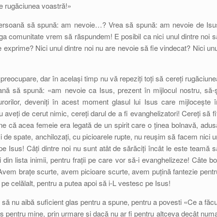
de rugăciunea voastră!»
o persoană să spună: am nevoie…? Vrea să spună: am nevoie de Isu
reaga comunitate vrem să răspundem! E posibil ca nici unul dintre noi s
exprime? Nici unul dintre noi nu are nevoie să fie vindecat? Nici unu
reocupare, dar în același timp nu vă repeziți toți să cereți rugăciune
soană să spună: «am nevoie ca Isus, prezent în mijlocul nostru, să-ș
surorilor, deveniți în acest moment glasul lui Isus care mijlocește î
veți de cerut nimic, cereți darul de a fi evanghelizatori! Cereți să fiț
une că acea femeie era legată de un spirit care o ținea bolnavă, adus
i de spate, anchilozați, cu picioarele rupte, nu reușim să facem nici u
e Isus! Câți dintre noi nu sunt atât de sărăciți încât le este teamă s
din lista inimii, pentru frații pe care vor să-i evanghelizeze! Câte bol
 Avem brațe scurte, avem picioare scurte, avem puțină fantezie pentr
pe celălalt, pentru a putea apoi să i-L vestesc pe Isus!
că să nu aibă suficient glas pentru a spune, pentru a povesti «Ce a făcu
 pentru mine, prin urmare și dacă nu ar fi pentru altceva decât numa