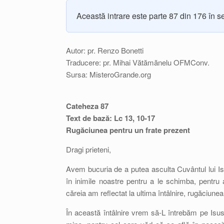
Această intrare este parte 87 din 176 în s
Autor: pr. Renzo Bonetti
Traducere: pr. Mihai Vătămănelu OFMConv.
Sursa: MisteroGrande.org
Cateheza 87
Text de bază: Lc 13, 10-17
Rugăciunea pentru un frate prezent
Dragi prieteni,
Avem bucuria de a putea asculta Cuvântul lui Is
în inimile noastre pentru a le schimba, pentru 
căreia am reflectat la ultima întâlnire, rugăciunea 
În această întâlnire vrem să-L întrebăm pe Isu