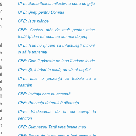
CFE: Samariteanul milostiv: a purta de grijă
ă
?
CFE: Şireţi pentru Domnul
b
CFE: Isus plânge
m
CFE: Contezi atât de mult pentru mine,
încât îţi dau tot ceea ce am mai de preţ
i
CFE: Isus nu îţi cere să înfăptuieşti minuni,
e
ci să le transmiţi
e
CFE: Cine îl găseşte pe Isus îi aduce laude
ă
CFE: Şi, intrând în casă, au văzut copilul
l
CFE: Isus, o prezenţă ce trebuie să o
l
păstrăm
ă
CFE: Invitaţii care nu acceptă
!
CFE: Prezenţa determină diferenţa
e
i
CFE: Vindecarea: de la cei serviți la
u
servitori
t
CFE: Dumnezeu Tatăl vrea binele meu
o
CFE: Petru: de la cel care a fost pescuit la