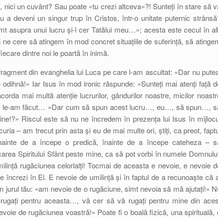
d, nici un cuvânt? Sau poate «tu crezi altceva»?! Sunteți în stare să v
ru a deveni un singur trup în Cristos, într-o unitate puternic strânsă
t asupra unui lucru și-l cer Tatălui meu…»; acesta este cecul în al
ne cere să atingem în mod concret situațiile de suferință, să atinge
iecare dintre noi le poartă în inimă.
 fragment din evanghelia lui Luca pe care l-am ascultat: «Dar nu putea
e odihnă!» Iar Isus în mod ironic răspunde: «Sunteți mai atenți față d
rda mai multă atenție lucrurilor, gândurilor noastre, micilor noastr
oi le-am făcut… «Dar cum să spun acest lucru…, eu…, să spun…, s
e!?» Riscul este să nu ne încredem în prezența lui Isus în mijlocu
curia – am trecut prin asta și eu de mai multe ori, știți, ca preot, faptu
 înainte de a începe o predică, înainte de a începe cateheza – s
area Spiritului Sfânt peste mine, ca să pot vorbi în numele Domnului
ilință rugăciunea celorlalți! Tocmai de aceasta e nevoie, e nevoie d
e încrezi în El. E nevoie de umilință și în faptul de a recunoaște că a
 în jurul tău: «am nevoie de o rugăciune, simt nevoia să mă ajutați!» N
ugați pentru aceasta…, vă cer să vă rugați pentru mine din aces
voie de rugăciunea voastră!» Poate fi o boală fizică, una spirituală, 