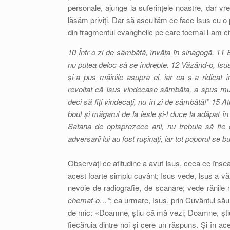
personale, ajunge la suferințele noastre, dar vr
lăsăm priviți. Dar să ascultăm ce face Isus cu o 
din fragmentul evanghelic pe care tocmai l-am cita
10 Într-o zi de sâmbătă, învăța în sinagogă. 11
nu putea deloc să se îndrepte. 12 Văzând-o, Isus 
și-a pus mâinile asupra ei, iar ea s-a ridica
revoltat că Isus vindecase sâmbăta, a spus mulți
deci să fiți vindecați, nu în zi de sâmbătă!” 15 A
boul și măgarul de la iesle și-l duce la adăpat 
Satana de optsprezece ani, nu trebuia să fie 
adversarii lui au fost rușinați, iar tot poporul se
Observați ce atitudine a avut Isus, ceea ce înse
acest foarte simplu cuvânt; Isus vede, Isus a vă
nevoie de radiografie, de scanare; vede rănile 
chemat-o…”
; ca urmare, Isus, prin Cuvântul său
de mic: «Doamne, știu că mă vezi; Doamne, știu 
fiecăruia dintre noi și cere un răspuns. Și în 