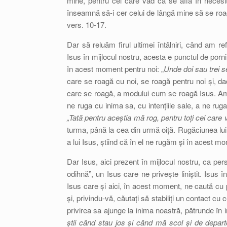
mine, pentru cel care văd că se află în necesi
înseamnă să-i cer celui de lângă mine să se roa
vers. 10-17.
Dar să reluăm firul ultimei întâlniri, când am ref
Isus în mijlocul nostru, acesta e punctul de porn
în acest moment pentru noi: „
Unde doi sau trei s
care se roagă cu noi, se roagă pentru noi și, da
care se roagă, a modului cum se roagă Isus. Am 
ne ruga cu inima sa, cu intențiile sale, a ne ruga
„Tată pentru aceștia mă rog, pentru toți cei care 
turma, până la cea din urmă oiță. Rugăciunea lui
a lui Isus, știind că în el ne rugăm și în acest m
Dar Isus, aici prezent în mijlocul nostru, ca pe
odihnă”, un Isus care ne privește liniștit. Isus î
Isus care și aici, în acest moment, ne caută cu pr
și, privindu-vă, căutați să stabiliți un contact cu 
privirea sa ajunge la inima noastră, pătrunde în in
știi când stau jos și când mă scol și de depar