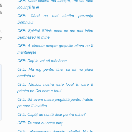
CFE: Dacă cineva mă iubește, îmi voi face
ă
locuință la el
ă
CFE: Când nu mai simțim prezența
Domnului
.
CFE: Spiritul Sfânt: ceea ce are mai intim
Dumnezeu în mine
e
CFE: A discuta despre greșelile altora nu îi
mântuiește
CFE: Dați-le voi să mănânce
CFE: Mă rog pentru tine, ca să nu piară
credința ta
CFE: Nimicul nostru este locul în care îl
primim pe Cel care e totul
CFE: Să avem masa pregătită pentru fratele
pe care îl invităm
CFE: Ospăț de nuntă doar pentru mine?
CFE: Te caut cu orice preț
CFE: „Recunoaște darurile primite! Nu te