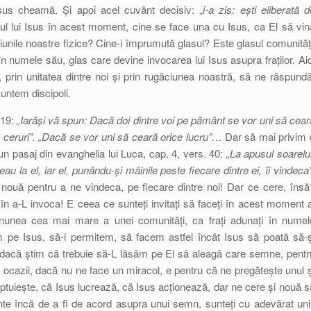
sus cheamă. Și apoi acel cuvânt decisiv: „
i-a zis: ești eliberată d
l lui Isus în acest moment, cine se face una cu Isus, ca El să vin
iunile noastre fizice? Cine-i împrumută glasul? Este glasul comunități
i în numele său, glas care devine invocarea lui Isus asupra fraților. Aic
s, prin unitatea dintre noi și prin rugăciunea noastră, să ne răspundă
untem discipoli.
 19:
„Iarăși vă spun: Dacă doi dintre voi pe pământ se vor uni să cear
în ceruri”. „Dacă se vor uni să ceară orice lucru”…
Dar să mai privim 
un pasaj din evanghelia lui Luca, cap. 4, vers. 40:
„La apusul soarelui
eau la el, iar el, punându-și mâinile peste fiecare dintre ei, îi vindeca”
 nouă pentru a ne vindeca, pe fiecare dintre noi! Dar ce cere, însă
în a-L invoca! E ceea ce sunteți invitați să faceți în acest moment a
inunea cea mai mare a unei comunități, ca frați adunați în numel
m pe Isus, să-i permitem, să facem astfel încât Isus să poată să-ș
 dacă știm că trebuie să-L lăsăm pe El să aleagă care semne, pentr
 ocazii, dacă nu ne face un miracol, e pentru că ne pregătește unul ș
tuiește, că Isus lucrează, că Isus acționează, dar ne cere și nouă s
ainte încă de a fi de acord asupra unui semn, sunteți cu adevărat uniț