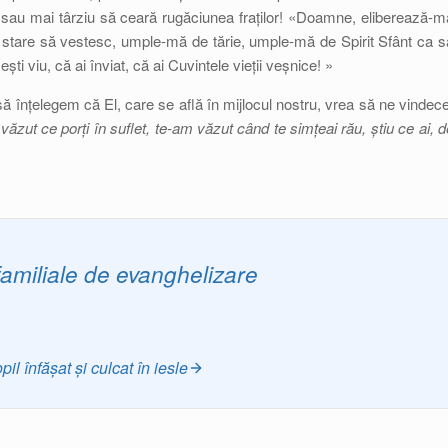
 sau mai târziu să ceară rugăciunea fraților! «Doamne, eliberează-m
mă în stare să vestesc, umple-mă de tărie, umple-mă de Spirit Sfânt ca s
ti viu, că ai înviat, că ai Cuvintele vieții veșnice! »
ă înțelegem că El, care se află în mijlocul nostru, vrea să ne vindece
ăzut ce porți în suflet, te-am văzut când te simțeai rău, știu ce ai, d
familiale de evanghelizare
l înfășat și culcat în iesle