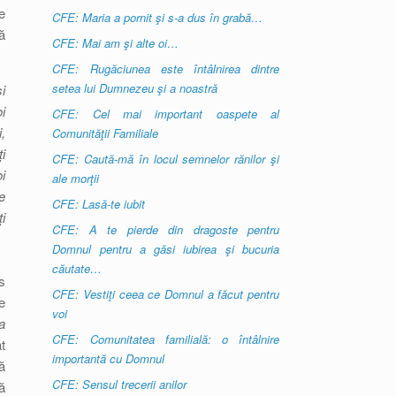
e
CFE: Maria a pornit şi s-a dus în grabă…
ă
CFE: Mai am şi alte oi…
CFE: Rugăciunea este întâlnirea dintre
setea lui Dumnezeu şi a noastră
i
i
CFE: Cel mai important oaspete al
,
Comunităţii Familiale
i
CFE: Caută-mă în locul semnelor rănilor şi
i
ale morţii
e
CFE: Lasă-te iubit
i
CFE: A te pierde din dragoste pentru
Domnul pentru a găsi iubirea şi bucuria
căutate…
s
CFE: Vestiţi ceea ce Domnul a făcut pentru
e
voi
a
CFE: Comunitatea familială: o întâlnire
t
importantă cu Domnul
ă
CFE: Sensul trecerii anilor
ă