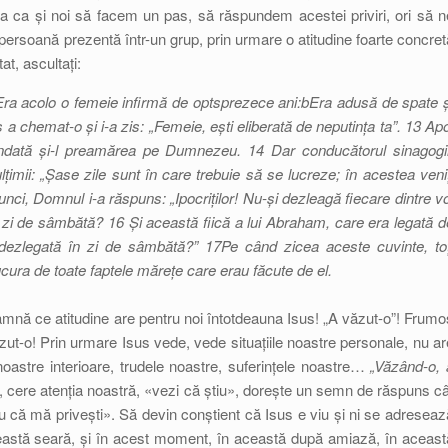
ea ca și noi să facem un pas, să răspundem acestei priviri, ori să n
persoană prezentă într-un grup, prin urmare o atitudine foarte concret
t, ascultați:
 Era acolo o femeie infirmă de optsprezece ani:bEra adusă de spate ș
a chemat-o și i-a zis: „Femeie, ești eliberată de neputința ta”. 13 Apo
t îndată și-l preamărea pe Dumnezeu. 14 Dar conducătorul sinagogii
mii: „Șase zile sunt în care trebuie să se lucreze; în acestea veniț
tunci, Domnul i-a răspuns: „Ipocriților! Nu-și dezleagă fiecare dintre vo
în zi de sâmbătă? 16 Și această fiică a lui Abraham, care era legată d
dezlegată în zi de sâmbătă?” 17Pe când zicea aceste cuvinte, toț
 bucura de toate faptele mărețe care erau făcute de el.
amnă ce atitudine are pentru noi întotdeauna Isus! „A văzut-o”! Frumo
zut-o! Prin urmare Isus vede, vede situațiile noastre personale, nu ar
noastre interioare, trudele noastre, suferințele noastre…
„Văzând-o, 
, cere atenția noastră, «vezi că știu», dorește un semn de răspuns câ
că mă privești». Să devin conștient că Isus e viu și ni se adreseaz
această seară, și în acest moment, în această după amiază, în aceast