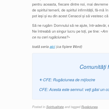
pentru aceasta, fiecare dintre noi, mai devreme
de spiritul temerii, de spiritul infirmității, fă-
pot ieși și eu din acest Cenacol și să vestesc că eș
Să ne rugăm Domnului să ne ajute, într-adevăr, s
Ne întreabă un singur lucru pe toți, pe tine:
«Am v
ce nu ceri rugăciunea?»
toată seria
aici
(ca fişiere Word)
Comunităţi 
CFE: Rugăciunea de mijlocire
CFE: Acesta este semnul: veți găsi un copi
Posted in
Spiritualitate
and tagged
Rugăciunea
.