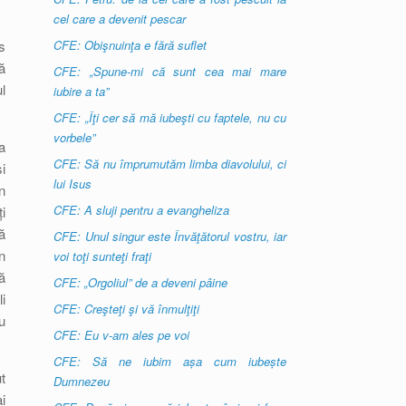
cel care a devenit pescar
s
CFE: Obişnuinţa e fără suflet
ă
CFE: „Spune-mi că sunt cea mai mare
l
iubire a ta”
CFE: „Îţi cer să mă iubeşti cu faptele, nu cu
vorbele”
a
CFE: Să nu împrumutăm limba diavolului, ci
i
lui Isus
n
CFE: A sluji pentru a evangheliza
i
ă
CFE: Unul singur este Învăţătorul vostru, iar
n
voi toţi sunteţi fraţi
ă
CFE: „Orgoliul” de a deveni pâine
i
CFE: Creşteţi şi vă înmulţiţi
u
CFE: Eu v-am ales pe voi
CFE: Să ne iubim așa cum iubește
t
Dumnezeu
i