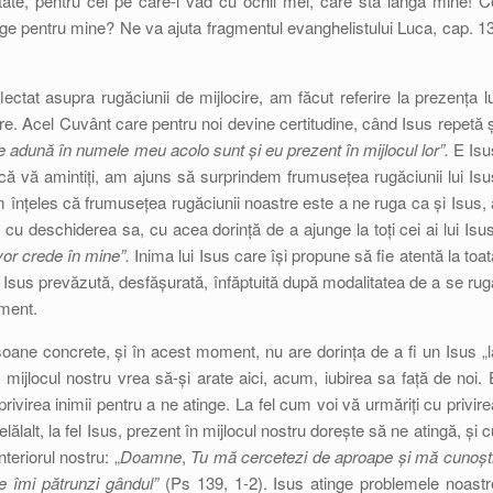
tate, pentru cel pe care-l văd cu ochii mei, care stă lângă mine! C
ge pentru mine? Ne va ajuta fragmentul evanghelistului Luca, cap. 13
lectat asupra rugăciunii de mijlocire, am făcut referire la prezența lu
ire. Acel Cuvânt care pentru noi devine certitudine, când Isus repetă ș
e adună în numele meu acolo sunt și eu prezent în mijlocul lor”.
E Isu
că vă amintiți, am ajuns să surprindem frumusețea rugăciunii lui Isu
înțeles că frumusețea rugăciunii noastre este a ne ruga ca și Isus, 
 cu deschiderea sa, cu acea dorință de a ajunge la toți cei ai lui Isus
vor crede în mine”.
Inima lui Isus care își propune să fie atentă la toat
 Isus prevăzută, desfășurată, înfăptuită după modalitatea de a se rug
oment.
rsoane concrete, și în acest moment, nu are dorința de a fi un Isus „l
n mijlocul nostru vrea să-și arate aici, acum, iubirea sa față de noi. 
ivirea inimii pentru a ne atinge. La fel cum voi vă urmăriți cu privire
celălalt, la fel Isus, prezent în mijlocul nostru dorește să ne atingă, și c
teriorul nostru: „
Doamne
,
Tu mă cercetezi de aproape și mă cunoști
te îmi pătrunzi gândul”
(Ps 139, 1-2). Isus atinge problemele noastr