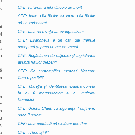
e
,
CFE: Iertarea: a iubi dincolo de merit
CFE: Isus: să-l lăsăm să intre, să-l lăsăm
să ne vorbească
i
CFE: Isus ne învaţă să evanghelizăm
i
CFE: Evanghelia e un dar, dar trebuie
s
acceptată şi printr-un act de voinţă
s
a
CFE: Rugăciunea de mijlocire şi rugăciunea
asupra fraţilor prezenţi
.
ă
CFE: Să contemplăm misterul Naşterii:
a
Cum e posibil?
CFE: Măreţia şi identitatea noastră constă
în a-i fi recunoscători şi a-i mulţumi
a
Domnului
E
CFE: Spiritul Sfânt: cu siguranţă îl obţinem,
a
dacă îl cerem
u
CFE: Isus continuă să vindece prin tine
,
e
CFE: „Chemaţi-l!”