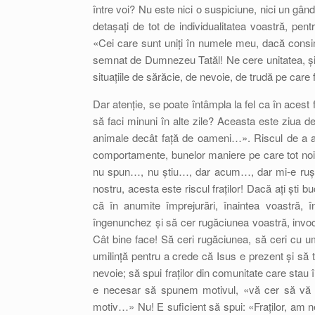
între voi? Nu este nici o suspiciune, nici un gân
detașați de tot de individualitatea voastră, pent
«Cei care sunt uniți în numele meu, dacă consim
semnat de Dumnezeu Tatăl! Ne cere unitatea, și 
situațiile de sărăcie, de nevoie, de trudă pe care f
Dar atenție, se poate întâmpla la fel ca în acest
să faci minuni în alte zile? Aceasta este ziua d
animale decât față de oameni…». Riscul de a aco
comportamente, bunelor maniere pe care tot n
nu spun…, nu știu…, dar acum…, dar mi-e rușin
nostru, acesta este riscul fraților! Dacă ați ști bu
că în anumite împrejurări, înaintea voastră,
îngenunchez și să cer rugăciunea voastră, invoc
Cât bine face! Să ceri rugăciunea, să ceri cu um
umilință pentru a crede că Isus e prezent și să t
nevoie; să spui fraților din comunitate care stau
e necesar să spunem motivul, «vă cer să vă r
motiv…» Nu! E suficient să spui: «Fraților, am ne