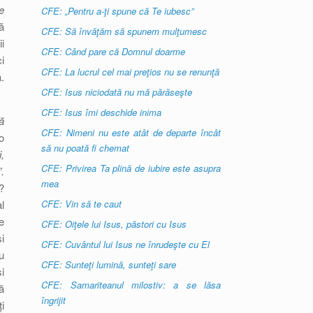
e
CFE: „Pentru a-ţi spune că Te iubesc”
ă
CFE: Să învăţăm să spunem mulţumesc
i
CFE: Când pare că Domnul doarme
i
CFE: La lucrul cel mai preţios nu se renunţă
.
CFE: Isus niciodată nu mă părăseşte
CFE: Isus îmi deschide inima
ă
CFE: Nimeni nu este atât de departe încât
o
să nu poată fi chemat
,
CFE: Privirea Ta plină de iubire este asupra
.
mea
?
l
CFE: Vin să te caut
e
CFE: Oiţele lui Isus, păstori cu Isus
i
CFE: Cuvântul lui Isus ne înrudeşte cu El
u
CFE: Sunteţi lumină, sunteţi sare
i
CFE: Samariteanul milostiv: a se lăsa
ă
îngrijit
i