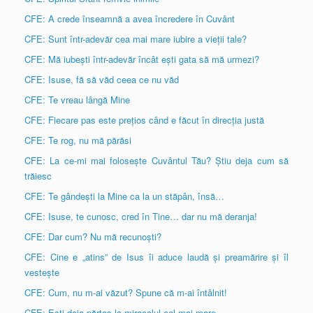
CFE: A crede înseamnă a avea încredere în Cuvânt
CFE: Sunt într-adevăr cea mai mare iubire a vieții tale?
CFE: Mă iubești într-adevăr încât ești gata să mă urmezi?
CFE: Isuse, fă să văd ceea ce nu văd
CFE: Te vreau lângă Mine
CFE: Fiecare pas este prețios când e făcut în direcția justă
CFE: Te rog, nu mă părăsi
CFE: La ce-mi mai folosește Cuvântul Tău? Știu deja cum să
trăiesc
CFE: Te gândești la Mine ca la un stăpân, însă…
CFE: Isuse, te cunosc, cred în Tine… dar nu mă deranja!
CFE: Dar cum? Nu mă recunoști?
CFE: Cine e „atins” de Isus îi aduce laudă și preamărire și îl
vestește
CFE: Cum, nu m-ai văzut? Spune că m-ai întâlnit!
CFE: Ești deja părtaș la miracolul cel mai mare