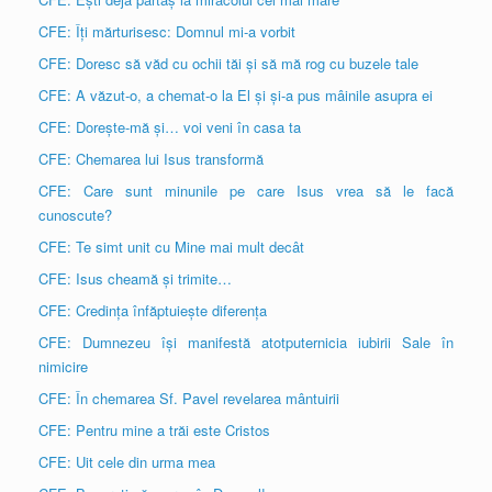
CFE: Îți mărturisesc: Domnul mi-a vorbit
CFE: Doresc să văd cu ochii tăi și să mă rog cu buzele tale
CFE: A văzut-o, a chemat-o la El și și-a pus mâinile asupra ei
CFE: Dorește-mă și… voi veni în casa ta
CFE: Chemarea lui Isus transformă
CFE: Care sunt minunile pe care Isus vrea să le facă
cunoscute?
CFE: Te simt unit cu Mine mai mult decât
CFE: Isus cheamă și trimite…
CFE: Credința înfăptuiește diferența
CFE: Dumnezeu își manifestă atotputernicia iubirii Sale în
nimicire
CFE: În chemarea Sf. Pavel revelarea mântuirii
CFE: Pentru mine a trăi este Cristos
CFE: Uit cele din urma mea