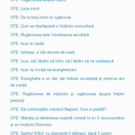
CFE: Lista inimii
CFE: De la lista inimii la rugăciune
CFE: Cum se desfăşoară o întâlnire comunitară
CFE: Rugăciunea este întotdeauna ascultată
CFE: Isus te caută
CFE: Iertarea: a iubi dincolo de merit
CFE: Isus: să-l lăsăm să intre, să-l lăsăm să ne vorbească
CFE: Isus ne învaţă să evanghelizăm
CFE: Evanghelia e un dar, dar trebuie acceptată şi printr-un act
de voinţă
CFE: Rugăciunea de mijlocire şi rugăciunea asupra fraţilor
prezenţi
CFE: Să contemplăm misterul Naşterii: Cum e posibil?
CFE: Măreţia şi identitatea noastră constă în a-i fi recunoscători
şi a-i mulţumi Domnului
CFE: Spiritul Sfânt: cu siguranţă îl obţinem, dacă îl cerem