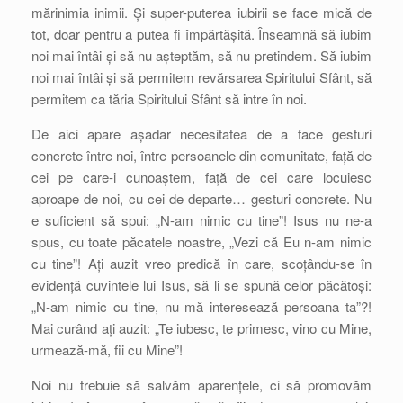
mărinimia inimii. Și super-puterea iubirii se face mică de
tot, doar pentru a putea fi împărtășită. Înseamnă să iubim
noi mai întâi și să nu așteptăm, să nu pretindem. Să iubim
noi mai întâi și să permitem revărsarea Spiritului Sfânt, să
permitem ca tăria Spiritului Sfânt să intre în noi.
De aici apare așadar necesitatea de a face gesturi
concrete între noi, între persoanele din comunitate, față de
cei pe care-i cunoaștem, față de cei care locuiesc
aproape de noi, cu cei de departe… gesturi concrete. Nu
e suficient să spui: „N-am nimic cu tine”! Isus nu ne-a
spus, cu toate păcatele noastre, „Vezi că Eu n-am nimic
cu tine”! Ați auzit vreo predică în care, scoțându-se în
evidență cuvintele lui Isus, să li se spună celor păcătoși:
„N-am nimic cu tine, nu mă interesează persoana ta”?!
Mai curând ați auzit: „Te iubesc, te primesc, vino cu Mine,
urmează-mă, fii cu Mine”!
Noi nu trebuie să salvăm aparențele, ci să promovăm