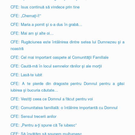
CFE: Isus continuă să vindece prin tine
CFE: „Chemaţi-l!”
CFE: Maria a pornit şi s-a dus în grabă…
CFE: Mai am şi alte oi…
CFE: Rugăciunea este întâlnirea dintre setea lui Dumnezeu şi a
noastră
CFE: Cel mai important oaspete al Comunităţii Familiale
CFE: Caută-mă în locul semnelor rănilor şi ale morţii
CFE: Lasă-te iubit
CFE: A te pierde din dragoste pentru Domnul pentru a găsi
iubirea şi bucuria căutate…
CFE: Vestiţi ceea ce Domnul a făcut pentru voi
CFE: Comunitatea familială: o întâlnire importantă cu Domnul
CFE: Sensul trecerii anilor
CFE: „Pentru a-ţi spune că Te iubesc”
CFE: Să învăţăm să spunem mulţumesc