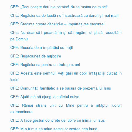
CFE: „Recunoaște darurile primite! Nu te rușina de mine!”
CFE: Rugăciunea de laudă ne înzestrează cu daruri și mai mari
CFE: Credința crește dăruind-o – împărtășirea credinței
CFE: Nu doar să-l preamărim și să-l rugăm, ci și să-l ascultăm
pe Domnul
CFE: Bucuria de a împărtăși cu frații
CFE: Rugăciunea de mijlocire
CFE: Rugăciunea pentru un frate prezent
CFE: Acesta este semnul: veți găsi un copil înfășat și culcat în
iesle
CFE: Comunități familiale: a se bucura de prezența lui Isus
CFE: Ajută-mă să ajung la sufletul cuiva
CFE: Rămâi strâns unit cu Mine pentru a înfăptui lucruri
extraordinare
CFE: A face gesturi concrete de iubire cu inima lui Isus
CFE: M-a trimis să aduc săracilor vestea cea bună