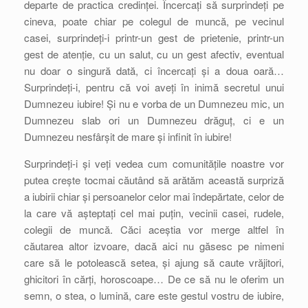
departe de practica credinței. Încercați să surprindeți pe
cineva, poate chiar pe colegul de muncă, pe vecinul
casei, surprindeți-i printr-un gest de prietenie, printr-un
gest de atenție, cu un salut, cu un gest afectiv, eventual
nu doar o singură dată, ci încercați și a doua oară…
Surprindeți-i, pentru că voi aveți în inimă secretul unui
Dumnezeu iubire! Și nu e vorba de un Dumnezeu mic, un
Dumnezeu slab ori un Dumnezeu drăguț, ci e un
Dumnezeu nesfârșit de mare și infinit în iubire!
Surprindeți-i și veți vedea cum comunitățile noastre vor
putea crește tocmai căutând să arătăm această surpriză
a iubirii chiar și persoanelor celor mai îndepărtate, celor de
la care vă așteptați cel mai puțin, vecinii casei, rudele,
colegii de muncă. Căci aceștia vor merge altfel în
căutarea altor izvoare, dacă aici nu găsesc pe nimeni
care să le potolească setea, și ajung să caute vrăjitori,
ghicitori în cărți, horoscoape… De ce să nu le oferim un
semn, o stea, o lumină, care este gestul vostru de iubire,