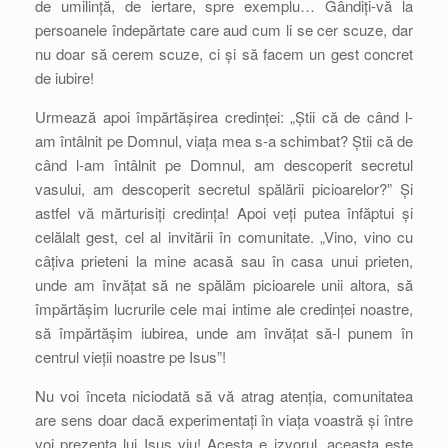
de umilință, de iertare, spre exemplu… Gândiți-vă la
persoanele îndepărtate care aud cum li se cer scuze, dar
nu doar să cerem scuze, ci și să facem un gest concret
de iubire!
Urmează apoi împărtășirea credinței: „Știi că de când l-
am întâlnit pe Domnul, viața mea s-a schimbat? Știi că de
când l-am întâlnit pe Domnul, am descoperit secretul
vasului, am descoperit secretul spălării picioarelor?” Și
astfel vă mărturisiți credința! Apoi veți putea înfăptui și
celălalt gest, cel al invitării în comunitate. „Vino, vino cu
câțiva prieteni la mine acasă sau în casa unui prieten,
unde am învățat să ne spălăm picioarele unii altora, să
împărtășim lucrurile cele mai intime ale credinței noastre,
să împărtășim iubirea, unde am învățat să-l punem în
centrul vieții noastre pe Isus”!
Nu voi înceta niciodată să vă atrag atenția, comunitatea
are sens doar dacă experimentați în viața voastră și între
voi prezența lui Isus viu! Acesta e izvorul, aceasta este