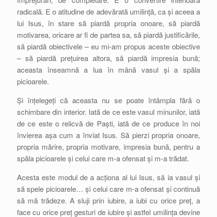
radicală. E o atitudine de adevărată umilință, ca și aceea a
lui Isus, în stare să piardă propria onoare, să piardă
motivarea, oricare ar fi de partea sa, să piardă justificările,
să piardă obiectivele – eu mi-am propus aceste obiective
– să piardă prețuirea altora, să piardă impresia bună;
aceasta înseamnă a lua în mână vasul și a spăla
picioarele.
Și înțelegeți că aceasta nu se poate întâmpla fără o
schimbare din interior. Iată de ce este vasul minunilor, iată
de ce este o relicvă de Paști, iată de ce produce în noi
învierea așa cum a înviat Isus. Să pierzi propria onoare,
propria mărire, propria motivare, impresia bună, pentru a
spăla picioarele și celui care m-a ofensat și m-a trădat.
Acesta este modul de a acționa al lui Isus, să ia vasul și
să spele picioarele… și celui care m-a ofensat și continuă
să mă trădeze. A sluji prin iubire, a iubi cu orice preț, a
face cu orice preț gesturi de iubire și astfel umilința devine