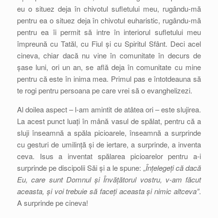
eu o situez deja în chivotul sufletului meu, rugându-mă
pentru ea o situez deja în chivotul euharistic, rugându-mă
pentru ea îi permit să intre în interiorul sufletului meu
împreună cu Tatăl, cu Fiul și cu Spiritul Sfânt. Deci acel
cineva, chiar dacă nu vine în comunitate în decurs de
șase luni, ori un an, se află deja în comunitate cu mine
pentru că este în inima mea. Primul pas e întotdeauna să
te rogi pentru persoana pe care vrei să o evanghelizezi.
Al doilea aspect – l-am amintit de atâtea ori – este slujirea.
La acest punct luați în mână vasul de spălat, pentru că a
sluji înseamnă a spăla picioarele, înseamnă a surprinde
cu gesturi de umilință și de iertare, a surprinde, a inventa
ceva. Isus a inventat spălarea picioarelor pentru a-i
surprinde pe discipolii Săi și a le spune: „
Înțelegeți că dacă
Eu, care sunt Domnul și Învățătorul vostru, v-am făcut
aceasta, și voi trebuie să faceți aceasta și nimic altceva”
.
A surprinde pe cineva!