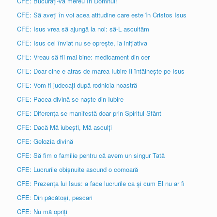
CFE: Bucurați-vă mereu în Domnul!
CFE: Să aveți în voi acea atitudine care este în Cristos Isus
CFE: Isus vrea să ajungă la noi: să-L ascultăm
CFE: Isus cel înviat nu se oprește, ia inițiativa
CFE: Vreau să fii mai bine: medicament din cer
CFE: Doar cine e atras de marea Iubire Îl întâlnește pe Isus
CFE: Vom fi judecați după rodnicia noastră
CFE: Pacea divină se naște din Iubire
CFE: Diferența se manifestă doar prin Spiritul Sfânt
CFE: Dacă Mă iubești, Mă asculți
CFE: Gelozia divină
CFE: Să fim o familie pentru că avem un singur Tată
CFE: Lucrurile obișnuite ascund o comoară
CFE: Prezența lui Isus: a face lucrurile ca și cum El nu ar fi
CFE: Din păcătoși, pescari
CFE: Nu mă opriți