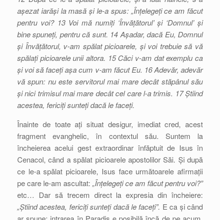
așezat iarăși la masă și le-a spus: „Înțelegeți ce am făcut
pentru voi? 13 Voi mă numiți ‘Învățătorul’ și ‘Domnul’ și
bine spuneți, pentru că sunt. 14 Așadar, dacă Eu, Domnul
și Învățătorul, v-am spălat picioarele, și voi trebuie să vă
spălați picioarele unii altora. 15 Căci v-am dat exemplu ca
și voi să faceți așa cum v-am făcut Eu. 16 Adevăr, adevăr
vă spun: nu este servitorul mai mare decât stăpânul său
și nici trimisul mai mare decât cel care l-a trimis. 17 Știind
acestea, fericiți sunteți dacă le faceți.
Înainte de toate ați situat desigur, imediat cred, acest
fragment evanghelic, în contextul său. Suntem la
încheierea acelui gest extraordinar înfăptuit de Isus în
Cenacol, când a spălat picioarele apostolilor Săi. Și după
ce le-a spălat picioarele, Isus face următoarele afirmații
pe care le-am ascultat:
„Înțelegeți ce am făcut pentru voi?”
etc… Dar să trecem direct la expresia din încheiere:
„Știind acestea, fericiți sunteți dacă le faceți”.
E ca și când
ar spune: intrarea în Paradis e posibilă încă de pe acum,