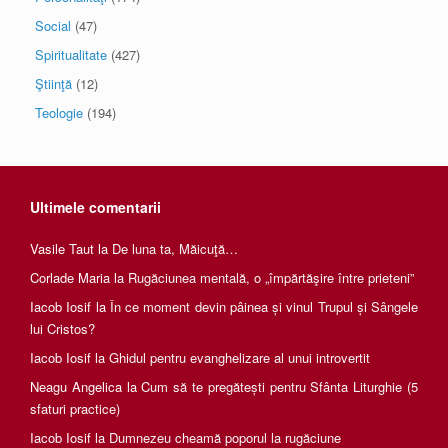
Social
(47)
Spiritualitate
(427)
Ştiinţă
(12)
Teologie
(194)
Ultimele comentarii
Vasile Taut
la
De luna ta, Măicuţă…
Corlade Maria
la
Rugăciunea mentală, o „împărtăşire între prieteni”
Iacob Iosif
la
În ce moment devin pâinea și vinul Trupul și Sângele
lui Cristos?
Iacob Iosif
la
Ghidul pentru evanghelizare al unui introvertit
Neagu Angelica
la
Cum să te pregătești pentru Sfânta Liturghie (5
sfaturi practice)
Iacob Iosif
la
Dumnezeu cheamă poporul la rugăciune