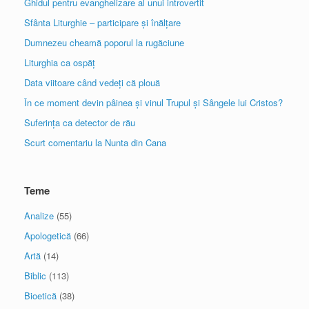
Ghidul pentru evanghelizare al unui introvertit
Sfânta Liturghie – participare și înălțare
Dumnezeu cheamă poporul la rugăciune
Liturghia ca ospăț
Data viitoare când vedeți că plouă
În ce moment devin pâinea și vinul Trupul și Sângele lui Cristos?
Suferința ca detector de rău
Scurt comentariu la Nunta din Cana
Teme
Analize
(55)
Apologetică
(66)
Artă
(14)
Biblic
(113)
Bioetică
(38)