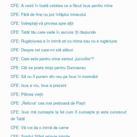
CFE: A vesti în toată cetatea ce a făcut Isus pentru mine
CFE: Fără de tine nu pot înfăptui miracolul
CFE: Îndreptați-vă privirea spre alții
CFE: Tatăl tău care vede în ascuns îți răspunde
CFE: Rugăciunea e în inimă ori cu inima sau nu e rugăciune
CFE: Despre cel care-mi stă alături
CFE: Care este pentru mine sensul „lucrurilor”?
CFE: Cât se poate risipi pentru Dumnezeu
CFE: Să nu îl punem din nou pe Isus în mormânt
CFE: Isus e viu, Isus e prezent
CFE: Pâinea vieții
CFE: „Relicva” cea mai prețioasă de Paști
CFE: Isus mă cunoaște la fel cum îl cunoaște și este cunoscut
de Tatăl
CFE: Vă voi da o inimă de carne
CFE: Spiritul Sfânt reînvie inimile