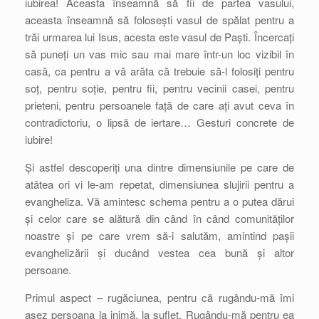
iubirea! Aceasta înseamnă să fii de partea vasului,
aceasta înseamnă să folosești vasul de spălat pentru a
trăi urmarea lui Isus, acesta este vasul de Paști. Încercați
să puneți un vas mic sau mai mare într-un loc vizibil în
casă, ca pentru a vă arăta că trebuie să-l folosiți pentru
soț, pentru soție, pentru fii, pentru vecinii casei, pentru
prieteni, pentru persoanele față de care ați avut ceva în
contradictoriu, o lipsă de iertare… Gesturi concrete de
iubire!
Și astfel descoperiți una dintre dimensiunile pe care de
atâtea ori vi le-am repetat, dimensiunea slujirii pentru a
evangheliza. Vă amintesc schema pentru a o putea dărui
și celor care se alătură din când în când comunităților
noastre și pe care vrem să-i salutăm, amintind pașii
evanghelizării și ducând vestea cea bună și altor
persoane.
Primul aspect – rugăciunea, pentru că rugându-mă îmi
așez persoana la inimă, la suflet. Rugându-mă pentru ea