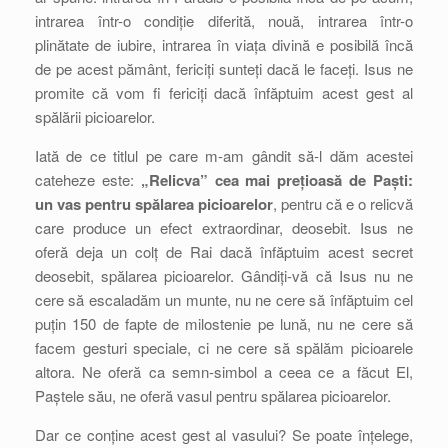
intrarea într-o condiție diferită, nouă, intrarea într-o
plinătate de iubire, intrarea în viața divină e posibilă încă
de pe acest pământ, fericiți sunteți dacă le faceți. Isus ne
promite că vom fi fericiți dacă înfăptuim acest gest al
spălării picioarelor.
Iată de ce titlul pe care m-am gândit să-l dăm acestei
cateheze este:
„Relicva” cea mai prețioasă de Paști:
un vas pentru spălarea picioarelor
, pentru că e o relicvă
care produce un efect extraordinar, deosebit. Isus ne
oferă deja un colț de Rai dacă înfăptuim acest secret
deosebit, spălarea picioarelor. Gândiți-vă că Isus nu ne
cere să escaladăm un munte, nu ne cere să înfăptuim cel
puțin 150 de fapte de milostenie pe lună, nu ne cere să
facem gesturi speciale, ci ne cere să spălăm picioarele
altora. Ne oferă ca semn-simbol a ceea ce a făcut El,
Paștele său, ne oferă vasul pentru spălarea picioarelor.
Dar ce conține acest gest al vasului? Se poate înțelege,