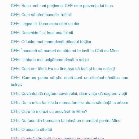
CFE: Bunul cel mai prețios al CFE este prezența lui Isus
CFE: Cum să oferi bucurie Treimii
CFE: Legea lui Dumnezeu este un dar
CFE: Deschide-i lui Isus ușa inimii
CFE: O iubire mai mare decât păcatul fraților
CFE: Încearcă să numeri de câte ori te invit la Cină cu Mine
CFE: Limba e mai ucigătoare decât o sabie
CFE: Cum am făcut Eu cu tine așa să faci și tu cu ceilalți
CFE: Cum aș putea să știu dacă sunt un discipol sănătos sau
bolnav
CFE: Cuvântul dă naștere cuvântului, doar viața dă naștere vieții
CFE: De la mica familie la marea familie: de la sămânță la arbore
CFE: Oare te încrezi cu adevărat în Mine?
CFE: Nu face din frumoasa ta inimă un mormânt pentru Mine
CFE: O bucurie diferită
CFE: O mică sămânță ce va genera un mare arbore