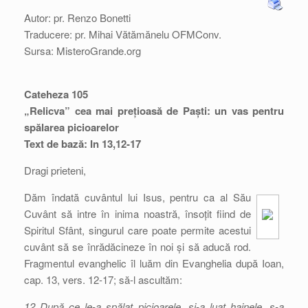
Autor: pr. Renzo Bonetti
Traducere: pr. Mihai Vătămănelu OFMConv.
Sursa: MisteroGrande.org
Cateheza 105
„Relicva” cea mai prețioasă de Paști: un vas pentru
spălarea picioarelor
Text de bază: In 13,12-17
Dragi prieteni,
Dăm îndată cuvântul lui Isus, pentru ca al Său
Cuvânt să intre în inima noastră, însoțit fiind de
Spiritul Sfânt, singurul care poate permite acestui
cuvânt să se înrădăcineze în noi și să aducă rod.
Fragmentul evanghelic îl luăm din Evanghelia după Ioan,
cap. 13, vers. 12-17; să-l ascultăm:
12 După ce le-a spălat picioarele, și-a luat hainele, s-a