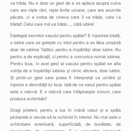
va trăda. Nu e doar un gest de a se apleca asupra cuiva
care are niște răni, niște limite umane, care are anumite
păcate, ci e vorba de cineva care îl va trăda, care l-a
trădat!
Celui care mă va trăda
…, câtă iubire!
Înțelegeți secretul vasului pentru spălat? E înjosirea totală,
o iubire care se golește cu totul pentru a se lăsa umplută
doar de iubirea Tatălui, pentru a împărtăși doar iubire. Nu
pentru a da explicații, ci pentru a comunica numai iubirea.
Pentru Isus, în acel gest al vasului pentru spălat se afla
voința de a împărtăși iubirea și nimic altceva, doar iubire.
Și printr-un gest care putea fi interpretat ca umilire și
înjosire a demnității lui Isus. Iată de ce vasul pentru spălat
este o relicvă. E o relicvă care înfăptuiește minuni, care
produce schimbări!
Dragi prieteni, pentru a lua în mână vasul și a spăla
picioarele e nevoie să te schimbi în interior. Nu mai este o
schimbare exterioară, superficială, de bunătate, de
împrejurări, de completare. E o convertire interioară