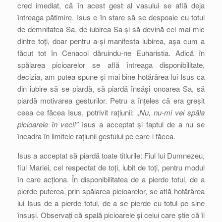
cred imediat, că în acest gest al vasului se află deja
întreaga pătimire. Isus e în stare să se despoaie cu totul
de demnitatea Sa, de iubirea Sa și să devină cel mai mic
dintre toți, doar pentru a-și manifesta iubirea, așa cum a
făcut tot în Cenacol dăruindu-ne Euharistia. Adică în
spălarea picioarelor se află întreaga disponibilitate,
decizia, am putea spune și mai bine hotărârea lui Isus ca
din iubire să se piardă, să piardă însăși onoarea Sa, să
piardă motivarea gesturilor. Petru a înțeles că era greșit
ceea ce făcea Isus, potrivit rațiunii:
„Nu, nu-mi vei spăla
picioarele în veci!”
Isus a acceptat și faptul de a nu se
încadra în limitele rațiunii gestului pe care-l făcea.
Isus a acceptat să piardă toate titlurile: Fiul lui Dumnezeu,
fiul Mariei, cel respectat de toți, iubit de toți, pentru modul
în care acționa. În disponibilitatea de a pierde totul, de a
pierde puterea, prin spălarea picioarelor, se află hotărârea
lui Isus de a pierde totul, de a se pierde cu totul pe sine
însuși. Observați că spală picioarele și celui care știe că îl