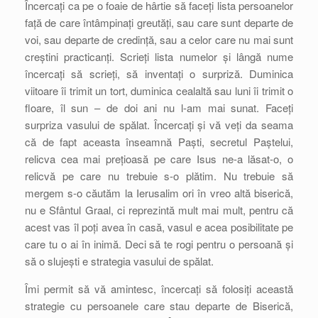
Încercați ca pe o foaie de hârtie să faceți lista persoanelor
față de care întâmpinați greutăți, sau care sunt departe de
voi, sau departe de credință, sau a celor care nu mai sunt
creștini practicanți. Scrieți lista numelor și lângă nume
încercați să scrieți, să inventați o surpriză. Duminica
viitoare îi trimit un tort, duminica cealaltă sau luni îi trimit o
floare, îl sun – de doi ani nu l-am mai sunat. Faceți
surpriza vasului de spălat. Încercați și vă veți da seama
că de fapt aceasta înseamnă Paști, secretul Paștelui,
relicva cea mai prețioasă pe care Isus ne-a lăsat-o, o
relicvă pe care nu trebuie s-o plătim. Nu trebuie să
mergem s-o căutăm la Ierusalim ori în vreo altă biserică,
nu e Sfântul Graal, ci reprezintă mult mai mult, pentru că
acest vas îl poți avea în casă, vasul e acea posibilitate pe
care tu o ai în inimă. Deci să te rogi pentru o persoană și
să o slujești e strategia vasului de spălat.
Îmi permit să vă amintesc, încercați să folosiți această
strategie cu persoanele care stau departe de Biserică,