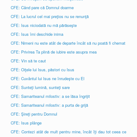
CFE: Când pare că Domnul doarme
CFE: La lucrul cel mai preţios nu se renunţă
CFE: Isus niciodată nu mă părăseşte
CFE: Isus îmi deschide inima
CFE: Nimeni nu este atât de departe încât să nu poată fi chemat
CFE: Privirea Ta plină de iubire este asupra mea
CFE: Vin să te caut
CFE: Oiţele lui Isus, păstori cu Isus
CFE: Cuvântul lui Isus ne înrudeşte cu El
CFE: Sunteţi lumină, sunteţi sare
CFE: Samariteanul milostiv: a se lăsa îngrijit
CFE: Samariteanul milostiv: a purta de grijă
CFE: Şireţi pentru Domnul
CFE: Isus plânge
CFE: Contezi atât de mult pentru mine, încât îţi dau tot ceea ce