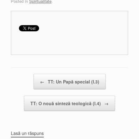
Posted in
Spiritualitate
.
Post navigation
←
TT: Un Papă special (I.3)
TT: O nouă sinteză teologică (I.4)
→
Lasă un răspuns