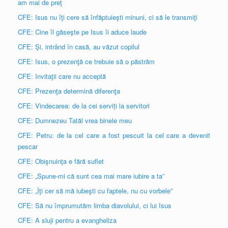
am mai de preţ
CFE: Isus nu îţi cere să înfăptuieşti minuni, ci să le transmiţi
CFE: Cine îl găseşte pe Isus îi aduce laude
CFE: Şi, intrând în casă, au văzut copilul
CFE: Isus, o prezenţă ce trebuie să o păstrăm
CFE: Invitaţii care nu acceptă
CFE: Prezenţa determină diferenţa
CFE: Vindecarea: de la cei serviți la servitori
CFE: Dumnezeu Tatăl vrea binele meu
CFE: Petru: de la cel care a fost pescuit la cel care a devenit
pescar
CFE: Obişnuinţa e fără suflet
CFE: „Spune-mi că sunt cea mai mare iubire a ta”
CFE: „Îţi cer să mă iubeşti cu faptele, nu cu vorbele”
CFE: Să nu împrumutăm limba diavolului, ci lui Isus
CFE: A sluji pentru a evangheliza