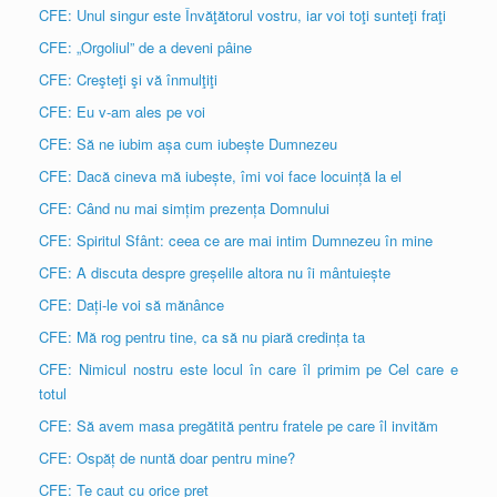
CFE: Unul singur este Învăţătorul vostru, iar voi toţi sunteţi fraţi
CFE: „Orgoliul” de a deveni pâine
CFE: Creşteţi şi vă înmulţiţi
CFE: Eu v-am ales pe voi
CFE: Să ne iubim așa cum iubește Dumnezeu
CFE: Dacă cineva mă iubește, îmi voi face locuință la el
CFE: Când nu mai simțim prezența Domnului
CFE: Spiritul Sfânt: ceea ce are mai intim Dumnezeu în mine
CFE: A discuta despre greșelile altora nu îi mântuiește
CFE: Dați-le voi să mănânce
CFE: Mă rog pentru tine, ca să nu piară credința ta
CFE: Nimicul nostru este locul în care îl primim pe Cel care e
totul
CFE: Să avem masa pregătită pentru fratele pe care îl invităm
CFE: Ospăț de nuntă doar pentru mine?
CFE: Te caut cu orice preț