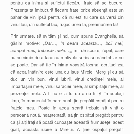
pentru ca inima și sufletul fiecărui frate să se bucure.
Prezența ta îmbucură fiecare frate, orice absență este un
pahar de vin lipsă pentru că nu ești tu care să verși din
vinul tău, din sufletul tău, rugăciunea ta, preamărirea ta!
Prin urmare, să evităm și noi, cum spune Evanghelia, să
găsim motive: „
Dar…, în seara aceasta…, boii mei,
câmpul meu, treburile mele…
„, mii de scuze, repet, care
nu au nimic de-a face cu motivele serioase când chiar nu
se poate. Dar să fie în inima voastră tocmai certitudinea
că acea întâlnire este una cu Isus Mirele! Merg și eu să
duc un vin bun, vinul iubirii, vinul credinței mele, al
împărtășirii mele, vinul sărăciei mele, al simplității mele, al
prezenței mele. A fi nu e la fel cu a nu fi! Și în același
timp, în momentul în care sunt, țin pregătit ospățul pentru
fratele meu. Poate în acea seară trebuie să vină o
persoană nouă, neașteptată, să țin ospățul pregătit pentru
ca și alți frați să poată cunoaște această frumusețe, acest
gust, această iubire a Mirelui. A ține ospățul pregătit