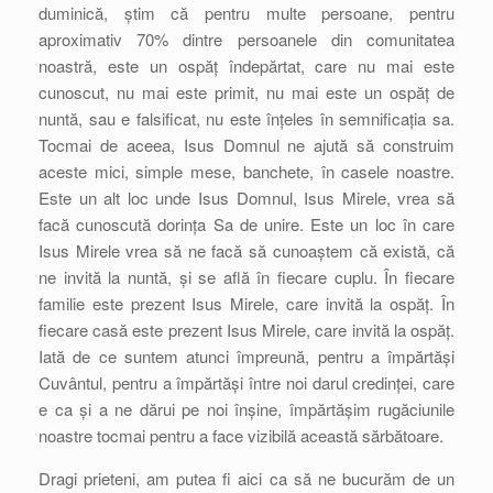
duminică, știm că pentru multe persoane, pentru
aproximativ 70% dintre persoanele din comunitatea
noastră, este un ospăț îndepărtat, care nu mai este
cunoscut, nu mai este primit, nu mai este un ospăț de
nuntă, sau e falsificat, nu este înțeles în semnificația sa.
Tocmai de aceea, Isus Domnul ne ajută să construim
aceste mici, simple mese, banchete, în casele noastre.
Este un alt loc unde Isus Domnul, Isus Mirele, vrea să
facă cunoscută dorința Sa de unire. Este un loc în care
Isus Mirele vrea să ne facă să cunoaștem că există, că
ne invită la nuntă, și se află în fiecare cuplu. În fiecare
familie este prezent Isus Mirele, care invită la ospăț. În
fiecare casă este prezent Isus Mirele, care invită la ospăț.
Iată de ce suntem atunci împreună, pentru a împărtăși
Cuvântul, pentru a împărtăși între noi darul credinței, care
e ca și a ne dărui pe noi înșine, împărtășim rugăciunile
noastre tocmai pentru a face vizibilă această sărbătoare.
Dragi prieteni, am putea fi aici ca să ne bucurăm de un