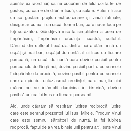
aperitiv extraordinar, să ne bucurăm de felul doi la fel de
gustos, cu carne de diferite tipuri, cu salate. Putem fi aici
ca să gustăm prăjituri extraordinare și vinuri rafinate,
desigur ar putea fi un ospăț foarte bun, care ne-ar face pe
toți surâzători. Gândiți-vă însă la simplitatea a ceea ce
împărtășim, împărtășim credința noastră, sufletul.
Dăruind din sufletul fiecăruia dintre noi arătăm însă un
ospăț și mai bun, ospățul de nuntă al lui Isus cu fiecare
persoană, un ospăț de nuntă care devine posibil pentru
persoanele de lângă noi, devine posibil pentru persoanele
îndepărtate de credință, devine posibil pentru persoanele
care au pierdut entuziasmul credinței, care nu știu nici
măcar ce se întâmplă duminica în biserică, devine
posibilă unirea lui Isus cu fiecare persoană.
Aici, unde căutăm să respirăm iubirea reciprocă, iubire
care este semnul prezenței lui Isus, Mirele. Precum vinul
care este semnul sărbătorii de nuntă, la fel iubirea
reciprocă, faptul de a vrea binele unii pentru alții, este vinul