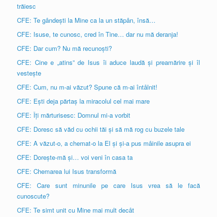
trăiesc
CFE: Te gândești la Mine ca la un stăpân, însă…
CFE: Isuse, te cunosc, cred în Tine… dar nu mă deranja!
CFE: Dar cum? Nu mă recunoști?
CFE: Cine e „atins” de Isus îi aduce laudă și preamărire și îl
vestește
CFE: Cum, nu m-ai văzut? Spune că m-ai întâlnit!
CFE: Ești deja părtaș la miracolul cel mai mare
CFE: Îți mărturisesc: Domnul mi-a vorbit
CFE: Doresc să văd cu ochii tăi și să mă rog cu buzele tale
CFE: A văzut-o, a chemat-o la El și și-a pus mâinile asupra ei
CFE: Dorește-mă și… voi veni în casa ta
CFE: Chemarea lui Isus transformă
CFE: Care sunt minunile pe care Isus vrea să le facă
cunoscute?
CFE: Te simt unit cu Mine mai mult decât