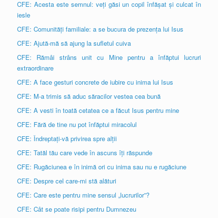
CFE: Acesta este semnul: veți găsi un copil înfășat și culcat în
iesle
CFE: Comunități familiale: a se bucura de prezența lui Isus
CFE: Ajută-mă să ajung la sufletul cuiva
CFE: Rămâi strâns unit cu Mine pentru a înfăptui lucruri
extraordinare
CFE: A face gesturi concrete de iubire cu inima lui Isus
CFE: M-a trimis să aduc săracilor vestea cea bună
CFE: A vesti în toată cetatea ce a făcut Isus pentru mine
CFE: Fără de tine nu pot înfăptui miracolul
CFE: Îndreptați-vă privirea spre alții
CFE: Tatăl tău care vede în ascuns îți răspunde
CFE: Rugăciunea e în inimă ori cu inima sau nu e rugăciune
CFE: Despre cel care-mi stă alături
CFE: Care este pentru mine sensul „lucrurilor”?
CFE: Cât se poate risipi pentru Dumnezeu