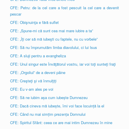
CFE: Petru: de la cel care a fost pescuit la cel care a devenit
pescar
CFE: Obişnuinţa e fără suflet
CFE: „Spune-mi că sunt cea mai mare iubire a ta”
CFE: „Îţi cer să mă iubeşti cu faptele, nu cu vorbele”
CFE: Să nu împrumutăm limba diavolului, ci lui Isus
CFE: A sluji pentru a evangheliza
CFE: Unul singur este Învăţătorul vostru, iar voi toţi sunteţi fraţi
CFE: „Orgoliul” de a deveni pâine
CFE: Creşteţi şi vă înmulţiţi
CFE: Eu v-am ales pe voi
CFE: Să ne iubim așa cum iubește Dumnezeu
CFE: Dacă cineva mă iubește, îmi voi face locuință la el
CFE: Când nu mai simțim prezența Domnului
CFE: Spiritul Sfânt: ceea ce are mai intim Dumnezeu în mine