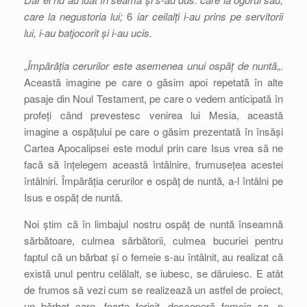
care la negustoria lui;
6
iar ceilalți i-au prins pe servitorii
lui, i-au batjocorit și i-au ucis.
„
Împărăția cerurilor este asemenea unui ospăț de nuntă
„.
Această imagine pe care o găsim apoi repetată în alte
pasaje din Noul Testament, pe care o vedem anticipată în
profeți când prevestesc venirea lui Mesia, această
imagine a ospățului pe care o găsim prezentată în însăși
Cartea Apocalipsei este modul prin care Isus vrea să ne
facă să înțelegem această întâlnire, frumusețea acestei
întâlniri. Împărăția cerurilor e ospăț de nuntă, a-l întâlni pe
Isus e ospăț de nuntă.
Noi știm că în limbajul nostru ospăț de nuntă înseamnă
sărbătoare, culmea sărbătorii, culmea bucuriei pentru
faptul că un bărbat și o femeie s-au întâlnit, au realizat că
există unul pentru celălalt, se iubesc, se dăruiesc. E atât
de frumos să vezi cum se realizează un astfel de proiect,
un bărbat care, foarte fericit, descoperă femeia sa, o