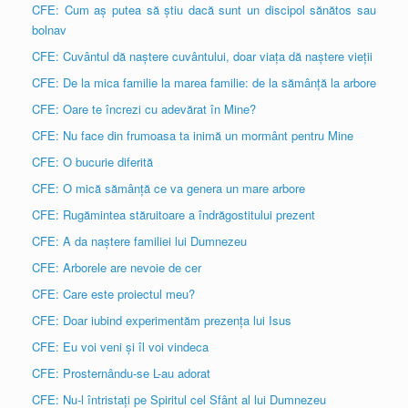
CFE: Cum aș putea să știu dacă sunt un discipol sănătos sau
bolnav
CFE: Cuvântul dă naștere cuvântului, doar viața dă naștere vieții
CFE: De la mica familie la marea familie: de la sămânță la arbore
CFE: Oare te încrezi cu adevărat în Mine?
CFE: Nu face din frumoasa ta inimă un mormânt pentru Mine
CFE: O bucurie diferită
CFE: O mică sămânță ce va genera un mare arbore
CFE: Rugămintea stăruitoare a îndrăgostitului prezent
CFE: A da naștere familiei lui Dumnezeu
CFE: Arborele are nevoie de cer
CFE: Care este proiectul meu?
CFE: Doar iubind experimentăm prezența lui Isus
CFE: Eu voi veni și îl voi vindeca
CFE: Prosternându-se L-au adorat
CFE: Nu-l întristați pe Spiritul cel Sfânt al lui Dumnezeu