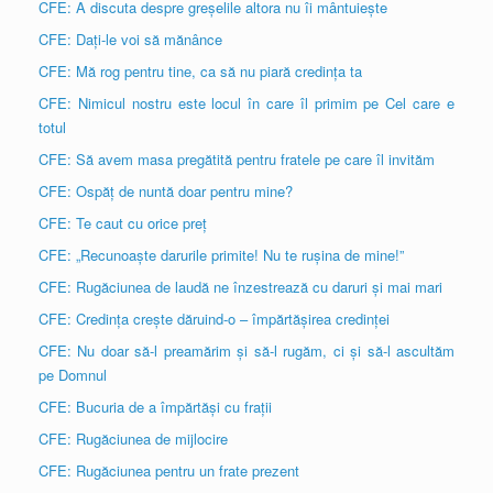
CFE: A discuta despre greșelile altora nu îi mântuiește
CFE: Dați-le voi să mănânce
CFE: Mă rog pentru tine, ca să nu piară credința ta
CFE: Nimicul nostru este locul în care îl primim pe Cel care e
totul
CFE: Să avem masa pregătită pentru fratele pe care îl invităm
CFE: Ospăț de nuntă doar pentru mine?
CFE: Te caut cu orice preț
CFE: „Recunoaște darurile primite! Nu te rușina de mine!”
CFE: Rugăciunea de laudă ne înzestrează cu daruri și mai mari
CFE: Credința crește dăruind-o – împărtășirea credinței
CFE: Nu doar să-l preamărim și să-l rugăm, ci și să-l ascultăm
pe Domnul
CFE: Bucuria de a împărtăși cu frații
CFE: Rugăciunea de mijlocire
CFE: Rugăciunea pentru un frate prezent