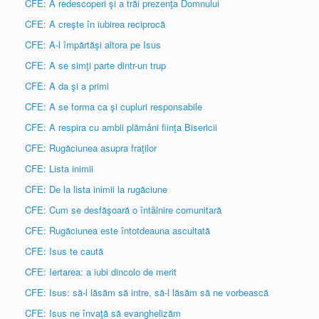
CFE: A redescoperi şi a trăi prezenţa Domnului
CFE: A creşte în iubirea reciprocă
CFE: A-l împărtăşi altora pe Isus
CFE: A se simţi parte dintr-un trup
CFE: A da şi a primi
CFE: A se forma ca şi cupluri responsabile
CFE: A respira cu ambii plămâni fiinţa Bisericii
CFE: Rugăciunea asupra fraţilor
CFE: Lista inimii
CFE: De la lista inimii la rugăciune
CFE: Cum se desfăşoară o întâlnire comunitară
CFE: Rugăciunea este întotdeauna ascultată
CFE: Isus te caută
CFE: Iertarea: a iubi dincolo de merit
CFE: Isus: să-l lăsăm să intre, să-l lăsăm să ne vorbească
CFE: Isus ne învaţă să evanghelizăm