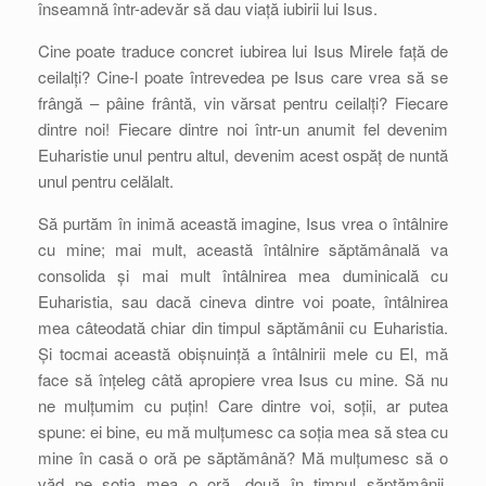
înseamnă într-adevăr să dau viață iubirii lui Isus.
Cine poate traduce concret iubirea lui Isus Mirele față de
ceilalți? Cine-l poate întrevedea pe Isus care vrea să se
frângă – pâine frântă, vin vărsat pentru ceilalți? Fiecare
dintre noi! Fiecare dintre noi într-un anumit fel devenim
Euharistie unul pentru altul, devenim acest ospăț de nuntă
unul pentru celălalt.
Să purtăm în inimă această imagine, Isus vrea o întâlnire
cu mine; mai mult, această întâlnire săptămânală va
consolida și mai mult întâlnirea mea duminicală cu
Euharistia, sau dacă cineva dintre voi poate, întâlnirea
mea câteodată chiar din timpul săptămânii cu Euharistia.
Și tocmai această obișnuință a întâlnirii mele cu El, mă
face să înțeleg câtă apropiere vrea Isus cu mine. Să nu
ne mulțumim cu puțin! Care dintre voi, soții, ar putea
spune: ei bine, eu mă mulțumesc ca soția mea să stea cu
mine în casă o oră pe săptămână? Mă mulțumesc să o
văd pe soția mea o oră, două în timpul săptămânii,