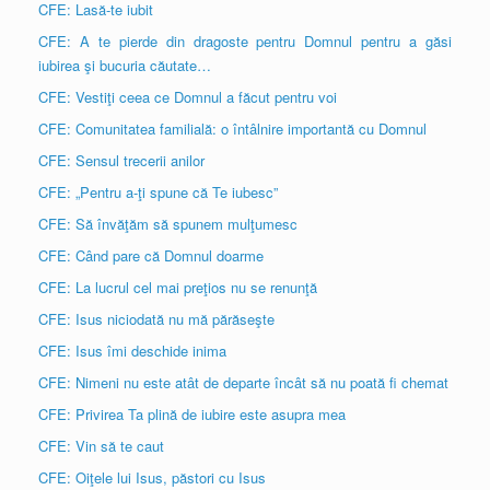
CFE: Lasă-te iubit
CFE: A te pierde din dragoste pentru Domnul pentru a găsi
iubirea şi bucuria căutate…
CFE: Vestiţi ceea ce Domnul a făcut pentru voi
CFE: Comunitatea familială: o întâlnire importantă cu Domnul
CFE: Sensul trecerii anilor
CFE: „Pentru a-ţi spune că Te iubesc”
CFE: Să învăţăm să spunem mulţumesc
CFE: Când pare că Domnul doarme
CFE: La lucrul cel mai preţios nu se renunţă
CFE: Isus niciodată nu mă părăseşte
CFE: Isus îmi deschide inima
CFE: Nimeni nu este atât de departe încât să nu poată fi chemat
CFE: Privirea Ta plină de iubire este asupra mea
CFE: Vin să te caut
CFE: Oiţele lui Isus, păstori cu Isus