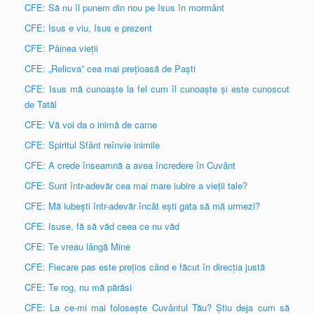
CFE: Să nu îl punem din nou pe Isus în mormânt
CFE: Isus e viu, Isus e prezent
CFE: Pâinea vieții
CFE: „Relicva” cea mai prețioasă de Paști
CFE: Isus mă cunoaște la fel cum îl cunoaște și este cunoscut
de Tatăl
CFE: Vă voi da o inimă de carne
CFE: Spiritul Sfânt reînvie inimile
CFE: A crede înseamnă a avea încredere în Cuvânt
CFE: Sunt într-adevăr cea mai mare iubire a vieții tale?
CFE: Mă iubești într-adevăr încât ești gata să mă urmezi?
CFE: Isuse, fă să văd ceea ce nu văd
CFE: Te vreau lângă Mine
CFE: Fiecare pas este prețios când e făcut în direcția justă
CFE: Te rog, nu mă părăsi
CFE: La ce-mi mai folosește Cuvântul Tău? Știu deja cum să