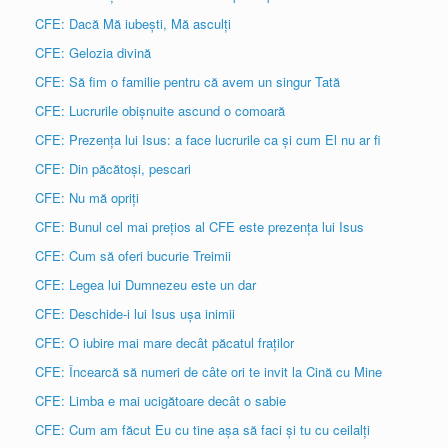
CFE: Dacă Mă iubești, Mă asculți
CFE: Gelozia divină
CFE: Să fim o familie pentru că avem un singur Tată
CFE: Lucrurile obișnuite ascund o comoară
CFE: Prezența lui Isus: a face lucrurile ca și cum El nu ar fi
CFE: Din păcătoși, pescari
CFE: Nu mă opriți
CFE: Bunul cel mai prețios al CFE este prezența lui Isus
CFE: Cum să oferi bucurie Treimii
CFE: Legea lui Dumnezeu este un dar
CFE: Deschide-i lui Isus ușa inimii
CFE: O iubire mai mare decât păcatul fraților
CFE: Încearcă să numeri de câte ori te invit la Cină cu Mine
CFE: Limba e mai ucigătoare decât o sabie
CFE: Cum am făcut Eu cu tine așa să faci și tu cu ceilalți