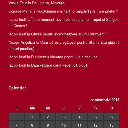
Vasile Taut
la
De luna ta, Măicuţă…
Corlade Maria
la
Rugăciunea mentală, o „împărtăşire între prieteni”
Iacob Iosif
la
În ce moment devin pâinea și vinul Trupul și Sângele
lui Cristos?
Iacob Iosif
la
Ghidul pentru evanghelizare al unui introvertit
Neagu Angelica
la
Cum să te pregătești pentru Sfânta Liturghie (5
sfaturi practice)
Iacob Iosif
la
Dumnezeu cheamă poporul la rugăciune
Iacob Iosif
la
Data viitoare când vedeți că plouă
Calendar
septembrie 2015
L
Ma
Mi
J
V
S
D
1
2
3
4
5
6
7
8
9
10
11
12
13