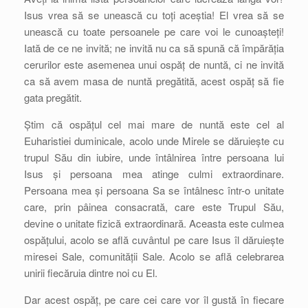
Isus vrea să se unească cu toți aceștia! El vrea să se
unească cu toate persoanele pe care voi le cunoașteți!
Iată de ce ne invită; ne invită nu ca să spună că împărăția
cerurilor este asemenea unui ospăț de nuntă, ci ne invită
ca să avem masa de nuntă pregătită, acest ospăț să fie
gata pregătit.
Știm că ospățul cel mai mare de nuntă este cel al
Euharistiei duminicale, acolo unde Mirele se dăruiește cu
trupul Său din iubire, unde întâlnirea între persoana lui
Isus și persoana mea atinge culmi extraordinare.
Persoana mea și persoana Sa se întâlnesc într-o unitate
care, prin pâinea consacrată, care este Trupul Său,
devine o unitate fizică extraordinară. Aceasta este culmea
ospățului, acolo se află cuvântul pe care Isus îl dăruiește
miresei Sale, comunității Sale. Acolo se află celebrarea
unirii fiecăruia dintre noi cu El.
Dar acest ospăț, pe care cei care vor îl gustă în fiecare