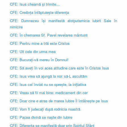
CFE: Isus cheamă și trimite…
CFE: Credința înfăptuiește diferența
CFE: Dumnezeu își manifestă atotputernicia iubirii Sale în
nimicire
CFE: În chemarea Sf. Pavel revelarea mântuirii
CFE: Pentru mine a trăi este Cristos
CFE: Uit cele din urma mea
CFE: Bucurați-vă mereu în Domnul!
CFE: Să aveți în voi acea atitudine care este în Cristos Isus
CFE: Isus vrea să ajungă la noi: să-L ascultăm
CFE: Isus cel înviat nu se oprește, ia inițiativa
CFE: Vreau să fii mai bine: medicament din cer
CFE: Doar cine e atras de marea Iubire Îl întâlnește pe Isus
CFE: Vom fi judecați după rodnicia noastră
CFE: Pacea divină se naște din Iubire
CFE: Diferența se manifestă doar prin Spiritul Sfânt