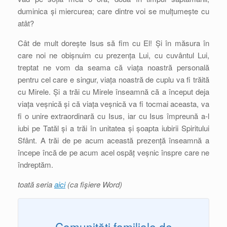
duminica și miercurea; care dintre voi se mulțumește cu
atât?
Cât de mult dorește Isus să fim cu El! Și în măsura în
care noi ne obișnuim cu prezența Lui, cu cuvântul Lui,
treptat ne vom da seama că viața noastră personală
pentru cel care e singur, viața noastră de cuplu va fi trăită
cu Mirele. Și a trăi cu Mirele înseamnă că a început deja
viața veșnică și că viața veșnică va fi tocmai aceasta, va
fi o unire extraordinară cu Isus, iar cu Isus împreună a-l
iubi pe Tatăl și a trăi în unitatea și șoapta iubirii Spiritului
Sfânt. A trăi de pe acum această prezență înseamnă a
începe încă de pe acum acel ospăț veșnic înspre care ne
îndreptăm.
toată seria
aici
(ca fişiere Word)
Comunităţi familiale de