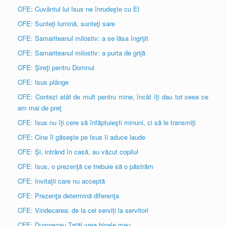
CFE: Cuvântul lui Isus ne înrudeşte cu El
CFE: Sunteţi lumină, sunteţi sare
CFE: Samariteanul milostiv: a se lăsa îngrijit
CFE: Samariteanul milostiv: a purta de grijă
CFE: Şireţi pentru Domnul
CFE: Isus plânge
CFE: Contezi atât de mult pentru mine, încât îţi dau tot ceea ce
am mai de preţ
CFE: Isus nu îţi cere să înfăptuieşti minuni, ci să le transmiţi
CFE: Cine îl găseşte pe Isus îi aduce laude
CFE: Şi, intrând în casă, au văzut copilul
CFE: Isus, o prezenţă ce trebuie să o păstrăm
CFE: Invitaţii care nu acceptă
CFE: Prezenţa determină diferenţa
CFE: Vindecarea: de la cei serviți la servitori
CFE: Dumnezeu Tatăl vrea binele meu