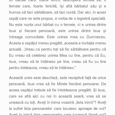
femeie care, foarte fericită, își află bărbatul său și e
frumos să faci sărbătoare, să faci nuntă. Dar aici, în acest
ospăț care ne este propus, e vorba de o logodnă specială.
Nu este nunta unui bărbat cu o femeie, ci e unirea dintre
Isus și fiecare persoană, este unirea dintre Isus și
întreaga comunitate. Este unirea mea cu Dumnezeu.
Acesta e ospățul mereu pregătit, aceasta e invitația mereu
actuală. „Vreau ca pentru toți să fie sărbătoare pentru că
Eu vreau să celebrez unirea Mea cu tine, pentru că Eu,
Isus, vreau să te întâlnesc pe tine, vreau să fiu cu tine
pentru totdeauna, vreau să te întâlnesc.”
Această unire este deschisă, este receptivă față de orice
persoană, Isus vrea să fie Mirele fiecărei persoane. De
aceea ospățul trebuie să fie întotdeauna pregătit. Și Isus,
care se află aici cu noi în această seară, vrea să se
unească cu toți. Aveți în inima voastră „lista inimii”? Aveți
la suflet lista persoanelor care locuiesc aproape de voi?
Aveți la inimă lista persoanelor care lucrează lângă voi?