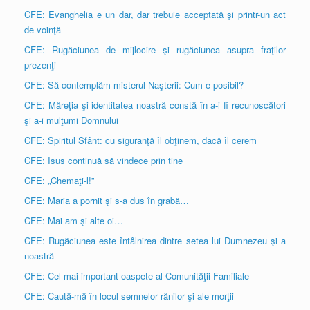
CFE: Evanghelia e un dar, dar trebuie acceptată şi printr-un act
de voinţă
CFE: Rugăciunea de mijlocire şi rugăciunea asupra fraţilor
prezenţi
CFE: Să contemplăm misterul Naşterii: Cum e posibil?
CFE: Măreţia şi identitatea noastră constă în a-i fi recunoscători
şi a-i mulţumi Domnului
CFE: Spiritul Sfânt: cu siguranţă îl obţinem, dacă îl cerem
CFE: Isus continuă să vindece prin tine
CFE: „Chemaţi-l!”
CFE: Maria a pornit şi s-a dus în grabă…
CFE: Mai am şi alte oi…
CFE: Rugăciunea este întâlnirea dintre setea lui Dumnezeu şi a
noastră
CFE: Cel mai important oaspete al Comunităţii Familiale
CFE: Caută-mă în locul semnelor rănilor şi ale morţii