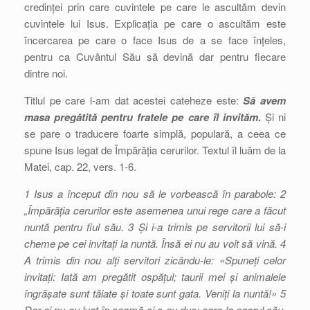
credinței prin care cuvintele pe care le ascultăm devin
cuvintele lui Isus. Explicația pe care o ascultăm este
încercarea pe care o face Isus de a se face înțeles,
pentru ca Cuvântul Său să devină dar pentru fiecare
dintre noi.
Titlul pe care l-am dat acestei cateheze este:
Să avem
masa pregătită pentru fratele pe care îl invităm
.
Și ni
se pare o traducere foarte simplă, populară, a ceea ce
spune Isus legat de Împărăția cerurilor. Textul îl luăm de la
Matei, cap. 22, vers. 1-6.
1 Isus a început din nou să le vorbească în parabole: 2
„Împărăția cerurilor este asemenea unui rege care a făcut
nuntă pentru fiul său. 3 Și i-a trimis pe servitorii lui să-i
cheme pe cei invitați la nuntă. Însă ei nu au voit să vină. 4
A trimis din nou alți servitori zicându-le: «Spuneți celor
invitați: Iată am pregătit ospățul; taurii mei și animalele
îngrășate sunt tăiate și toate sunt gata. Veniți la nuntă!» 5
Dar ei nu au luat în seamă și s-au dus: care la ogorul său,