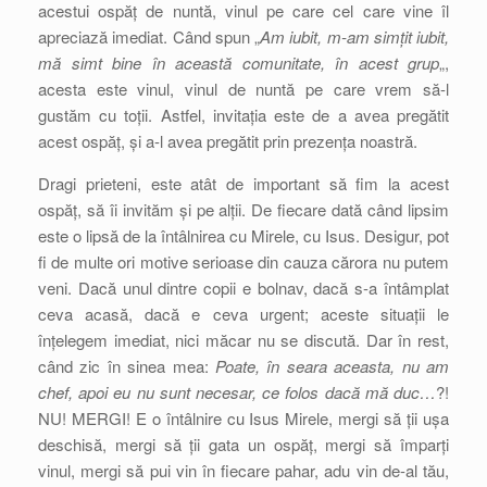
acestui ospăț de nuntă, vinul pe care cel care vine îl
apreciază imediat. Când spun „
Am iubit, m-am simțit iubit,
mă simt bine în această comunitate, în acest grup
„,
acesta este vinul, vinul de nuntă pe care vrem să-l
gustăm cu toții. Astfel, invitația este de a avea pregătit
acest ospăț, și a-l avea pregătit prin prezența noastră.
Dragi prieteni, este atât de important să fim la acest
ospăț, să îi invităm și pe alții. De fiecare dată când lipsim
este o lipsă de la întâlnirea cu Mirele, cu Isus. Desigur, pot
fi de multe ori motive serioase din cauza cărora nu putem
veni. Dacă unul dintre copii e bolnav, dacă s-a întâmplat
ceva acasă, dacă e ceva urgent; aceste situații le
înțelegem imediat, nici măcar nu se discută. Dar în rest,
când zic în sinea mea:
Poate, în seara aceasta, nu am
chef, apoi eu nu sunt necesar, ce folos dacă mă duc…
?!
NU! MERGI! E o întâlnire cu Isus Mirele, mergi să ții ușa
deschisă, mergi să ții gata un ospăț, mergi să împarți
vinul, mergi să pui vin în fiecare pahar, adu vin de-al tău,