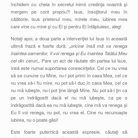
închidem cu cheia în secretul inimii credinţa noastră şi
mergem pe cont propriu?! Isus, însoţitorul meu în
călătorie, Isus prietenul meu, mirele meu, iubirea mea
care vine cu mine şi cu El şi pentru El înfăptuiesc, aleg!
Notaţi apoi, a doua parte a intervenţiei lui Isus în această
ultimă frază e foarte dură: „
oricine însă mă va renega
înaintea oamenilor, îl voi renega şi Eu înaintea Tatălui Meu
cel din ceruri
„. Pare un act de răutate din partea lui Isus,
însă este numai suportarea consecinţelor. Cel ce nu vrea
să se cunune cu Mine, nu-l pot primi în casa Mea, cel ce
nu vrea să-i fiu mire, nu pot să-l duc în casa Mea, cel ce
nu mă iubeşte, nu-l pot ţine lângă Mine. Nu pot să-l ţin ca
pe un îndrăgostit dacă el nu mă iubeşte, ca pe o
îndrăgostită dacă ea nu mă iubeşte, cine mă va renega şi
Eu îl voi renega, nu pot, nu vrea el. Cine nu recunoaşte
iubirea, nu o poate găsi!
Este foarte puternică această expresie, căutaţi să