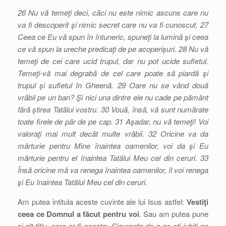
26 Nu vă temeţi deci, căci nu este nimic ascuns care nu
va fi descoperit şi nimic secret care nu va fi cunoscut. 27
Ceea ce Eu vă spun în întuneric, spuneţi la lumină şi ceea
ce vă spun la ureche predicaţi de pe acoperişuri. 28 Nu vă
temeţi de cei care ucid trupul, dar nu pot ucide sufletul.
Temeţi-vă mai degrabă de cel care poate să piardă şi
trupul şi sufletul în Gheenă. 29 Oare nu se vând două
vrăbii pe un ban? Şi nici una dintre ele nu cade pe pământ
fără ştirea Tatălui vostru. 30 Vouă, însă, vă sunt numărate
toate firele de păr de pe cap. 31 Aşadar, nu vă temeţi! Voi
valoraţi mai mult decât multe vrăbii. 32 Oricine va da
mărturie pentru Mine înaintea oamenilor, voi da şi Eu
mărturie pentru el înaintea Tatălui Meu cel din ceruri. 33
Însă oricine mă va renega înaintea oamenilor, îl voi renega
şi Eu înaintea Tatălui Meu cel din ceruri.
Am putea intitula aceste cuvinte ale lui Isus astfel:
Vestiţi
ceea ce Domnul a făcut pentru voi
. Sau am putea pune
şi alt titlu, care ar fi acesta:
Siguranţa de a ne şti iubiţi ne