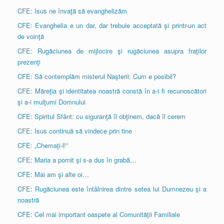
CFE: Isus ne învaţă să evanghelizăm
CFE: Evanghelia e un dar, dar trebuie acceptată şi printr-un act
de voinţă
CFE: Rugăciunea de mijlocire şi rugăciunea asupra fraţilor
prezenţi
CFE: Să contemplăm misterul Naşterii: Cum e posibil?
CFE: Măreţia şi identitatea noastră constă în a-i fi recunoscători
şi a-i mulţumi Domnului
CFE: Spiritul Sfânt: cu siguranţă îl obţinem, dacă îl cerem
CFE: Isus continuă să vindece prin tine
CFE: „Chemaţi-l!”
CFE: Maria a pornit şi s-a dus în grabă…
CFE: Mai am şi alte oi…
CFE: Rugăciunea este întâlnirea dintre setea lui Dumnezeu şi a
noastră
CFE: Cel mai important oaspete al Comunităţii Familiale