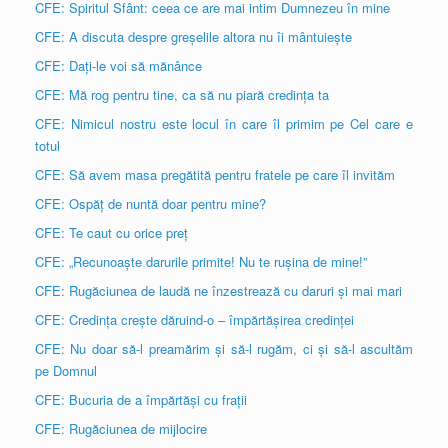
CFE: Spiritul Sfânt: ceea ce are mai intim Dumnezeu în mine
CFE: A discuta despre greșelile altora nu îi mântuiește
CFE: Dați-le voi să mănânce
CFE: Mă rog pentru tine, ca să nu piară credința ta
CFE: Nimicul nostru este locul în care îl primim pe Cel care e
totul
CFE: Să avem masa pregătită pentru fratele pe care îl invităm
CFE: Ospăț de nuntă doar pentru mine?
CFE: Te caut cu orice preț
CFE: „Recunoaște darurile primite! Nu te rușina de mine!”
CFE: Rugăciunea de laudă ne înzestrează cu daruri și mai mari
CFE: Credința crește dăruind-o – împărtășirea credinței
CFE: Nu doar să-l preamărim și să-l rugăm, ci și să-l ascultăm
pe Domnul
CFE: Bucuria de a împărtăși cu frații
CFE: Rugăciunea de mijlocire