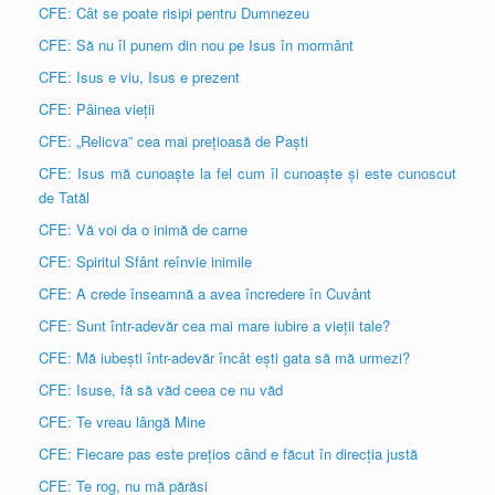
CFE: Cât se poate risipi pentru Dumnezeu
CFE: Să nu îl punem din nou pe Isus în mormânt
CFE: Isus e viu, Isus e prezent
CFE: Pâinea vieții
CFE: „Relicva” cea mai prețioasă de Paști
CFE: Isus mă cunoaște la fel cum îl cunoaște și este cunoscut
de Tatăl
CFE: Vă voi da o inimă de carne
CFE: Spiritul Sfânt reînvie inimile
CFE: A crede înseamnă a avea încredere în Cuvânt
CFE: Sunt într-adevăr cea mai mare iubire a vieții tale?
CFE: Mă iubești într-adevăr încât ești gata să mă urmezi?
CFE: Isuse, fă să văd ceea ce nu văd
CFE: Te vreau lângă Mine
CFE: Fiecare pas este prețios când e făcut în direcția justă
CFE: Te rog, nu mă părăsi