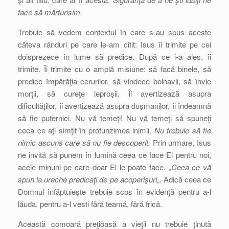
face să mărturisim.
Trebuie să vedem contextul în care s-au spus aceste
câteva rânduri pe care le-am citit: Isus îi trimite pe cei
doisprezece în lume să predice. După ce i-a ales, îi
trimite. Îi trimite cu o amplă misiune: să facă binele, să
predice împărăţia cerurilor, să vindece bolnavii, să învie
morţii, să cureţe leproşii. Îi avertizează asupra
dificultăţilor, îi avertizează asupra duşmanilor, îi îndeamnă
să fie puternici. Nu vă temeţi! Nu vă temeţi să spuneţi
ceea ce aţi simţit în profunzimea inimii.
Nu trebuie să fie
nimic ascuns care să nu fie descoperit.
Prin urmare, Isus
ne invită să punem în lumină ceea ce face El pentru noi,
acele minuni pe care doar El le poate face. „
Ceea ce vă
spun la ureche predicaţi de pe acoperişuri
„. Adică ceea ce
Domnul înfăptuieşte trebuie scos în evidenţă pentru a-l
lăuda, pentru a-l vesti fără teamă, fără frică.
Această comoară preţioasă a vieţii nu trebuie ţinută