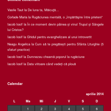
Vasile Taut
la
De luna ta, Măicuţă…
Corlade Maria
la
Rugăciunea mentală, o „împărtăşire între prieteni”
Iacob Iosif
la
În ce moment devin pâinea și vinul Trupul și Sângele
lui Cristos?
Iacob Iosif
la
Ghidul pentru evanghelizare al unui introvertit
Neagu Angelica
la
Cum să te pregătești pentru Sfânta Liturghie (5
sfaturi practice)
Iacob Iosif
la
Dumnezeu cheamă poporul la rugăciune
Iacob Iosif
la
Data viitoare când vedeți că plouă
Calendar
aprilie 2014
L
Ma
Mi
J
V
S
D
1
2
3
4
5
6