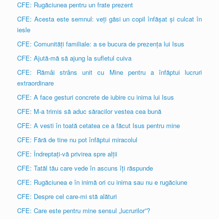
CFE: Rugăciunea pentru un frate prezent
CFE: Acesta este semnul: veți găsi un copil înfășat și culcat în
iesle
CFE: Comunități familiale: a se bucura de prezența lui Isus
CFE: Ajută-mă să ajung la sufletul cuiva
CFE: Rămâi strâns unit cu Mine pentru a înfăptui lucruri
extraordinare
CFE: A face gesturi concrete de iubire cu inima lui Isus
CFE: M-a trimis să aduc săracilor vestea cea bună
CFE: A vesti în toată cetatea ce a făcut Isus pentru mine
CFE: Fără de tine nu pot înfăptui miracolul
CFE: Îndreptați-vă privirea spre alții
CFE: Tatăl tău care vede în ascuns îți răspunde
CFE: Rugăciunea e în inimă ori cu inima sau nu e rugăciune
CFE: Despre cel care-mi stă alături
CFE: Care este pentru mine sensul „lucrurilor”?