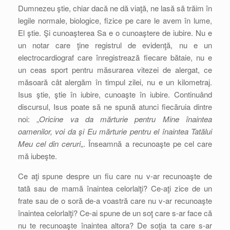
Dumnezeu ştie, chiar dacă ne dă viaţă, ne lasă să trăim în
legile normale, biologice, fizice pe care le avem în lume,
El ştie. Şi cunoaşterea Sa e o cunoaştere de iubire. Nu e
un notar care ţine registrul de evidenţă, nu e un
electrocardiograf care înregistrează fiecare bătaie, nu e
un ceas sport pentru măsurarea vitezei de alergat, ce
măsoară cât alergăm în timpul zilei, nu e un kilometraj.
Isus ştie, ştie în iubire, cunoaşte în iubire. Continuând
discursul, Isus poate să ne spună atunci fiecăruia dintre
noi: „
Oricine va da mărturie pentru Mine înaintea
oamenilor, voi da şi Eu mărturie pentru el înaintea Tatălui
Meu cel din ceruri
„. Înseamnă a recunoaşte pe cel care
mă iubeşte.
Ce aţi spune despre un fiu care nu v-ar recunoaşte de
tată sau de mamă înaintea celorlalţi? Ce-aţi zice de un
frate sau de o soră de-a voastră care nu v-ar recunoaşte
înaintea celorlalţi? Ce-ai spune de un soţ care s-ar face că
nu te recunoaşte înaintea altora? De soţia ta care s-ar