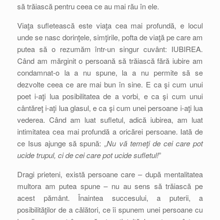
să trăiască pentru ceea ce au mai rău în ele.
Viaţa sufletească este viaţa cea mai profundă, e locul
unde se nasc dorinţele, simţirile, pofta de viaţă pe care am
putea să o rezumăm într-un singur cuvânt: IUBIREA.
Când am mărginit o persoană să trăiască fără iubire am
condamnat-o la a nu spune, la a nu permite să se
dezvolte ceea ce are mai bun în sine. E ca şi cum unui
poet i-aţi lua posibilitatea de a vorbi, e ca şi cum unui
cântăreţ i-aţi lua glasul, e ca şi cum unei persoane i-aţi lua
vederea. Când am luat sufletul, adică iubirea, am luat
intimitatea cea mai profundă a oricărei persoane. Iată de
ce Isus ajunge să spună: „
Nu vă temeţi de cei care pot
ucide trupul, ci de cei care pot ucide sufletul!
”
Dragi prieteni, există persoane care – după mentalitatea
multora am putea spune – nu au sens să trăiască pe
acest pământ. Înaintea succesului, a puterii, a
posibilităţilor de a călători, ce îi spunem unei persoane cu