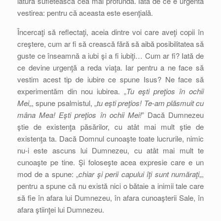
latură sufletească cea mai profundă. Iată de ce e urgentă
vestirea: pentru că aceasta este esenţială.
Încercaţi să reflectaţi, aceia dintre voi care aveţi copii în
creştere, cum ar fi să crească fără să aibă posibilitatea să
guste ce înseamnă a iubi şi a fi iubiţi… Cum ar fi? Iată de
ce devine urgenţă a reda viaţa. Iar pentru a ne face să
vestim acest tip de iubire ce spune Isus? Ne face să
experimentăm din nou iubirea. „
Tu eşti preţios în ochii
Mei
„, spune psalmistul, „
tu eşti preţios! Te-am plăsmuit cu
mâna Mea! Eşti preţios în ochii Mei!
” Dacă Dumnezeu
ştie de existenţa păsărilor, cu atât mai mult ştie de
existenţa ta. Dacă Domnul cunoaşte toate lucrurile, nimic
nu-i este ascuns lui Dumnezeu, cu atât mai mult te
cunoaşte pe tine. Şi foloseşte acea expresie care e un
mod de a spune: „
chiar şi perii capului îţi sunt număraţi
„,
pentru a spune că nu există nici o bătaie a inimii tale care
să fie în afara lui Dumnezeu, în afara cunoaşterii Sale, în
afara ştiinţei lui Dumnezeu.