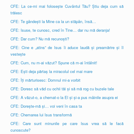
CFE: La ce-mi mai folosește Cuvântul Tău? Știu deja cum să
trăiesc
CFE: Te gândești la Mine ca la un stăpân, însă…
CFE: Isuse, te cunosc, cred în Tine… dar nu mă deranja!
CFE: Dar cum? Nu mă recunoști?
CFE: Cine e „atins” de Isus îi aduce laudă și preamărire și îl
vestește
CFE: Cum, nu m-ai văzut? Spune că m-ai întâlnit!
CFE: Ești deja părtaș la miracolul cel mai mare
CFE: Îți mărturisesc: Domnul mi-a vorbit
CFE: Doresc să văd cu ochii tăi și să mă rog cu buzele tale
CFE: A văzut-o, a chemat-o la El și și-a pus mâinile asupra ei
CFE: Dorește-mă și… voi veni în casa ta
CFE: Chemarea lui Isus transformă
CFE: Care sunt minunile pe care Isus vrea să le facă
cunoscute?