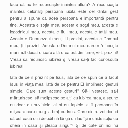
face că nu te recunoaşte înaintea altora? A recunoaşte
înaintea celorlalţi persoana iubită este cel dintâi gest
pentru a spune că acea persoană e importantă pentru
tine. Aceasta e soţia mea, acesta e soţul meu, acesta e
logodnicul meu, acesta e fiul meu, acesta e tatăl meu.
Acesta e Dumnezeul meu, ţi-l prezint, acesta e Domnul
meu, ţi-l prezint! Acesta e Domnul meu care mă iubeşte
mai mult decât oricare altă creatură din lume, vi-L prezint!
Vreau să recunosc iubirea şi vreau să-ţi fac cunoscută
iubirea!
Iată de ce îl prezint pe Isus, iată de ce spun ce a făcut
Isus în viaţa mea, iată de ce pentru El împlinesc gesturi
simple. Care sunt aceste gesturi? Să-l vestesc, să-l
mărturisesc, să molipsesc pe alţii cu iubirea mea, a spune
nu doar cu cuvintele, ci şi cu faptele, a fi persoane în
mişcare care merg la braţ cu Isus. Care dintre voi dorind
să petreacă o zi de odihnă lângă un lac îşi închide soţia cu
cheia în casă şi pleacă singur? Şi de câte ori noi nu