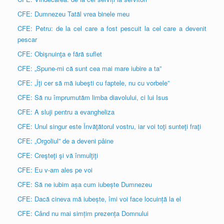
CFE: Dumnezeu Tatăl vrea binele meu
CFE: Petru: de la cel care a fost pescuit la cel care a devenit
pescar
CFE: Obişnuinţa e fără suflet
CFE: „Spune-mi că sunt cea mai mare iubire a ta”
CFE: „Îţi cer să mă iubeşti cu faptele, nu cu vorbele”
CFE: Să nu împrumutăm limba diavolului, ci lui Isus
CFE: A sluji pentru a evangheliza
CFE: Unul singur este Învăţătorul vostru, iar voi toţi sunteţi fraţi
CFE: „Orgoliul” de a deveni pâine
CFE: Creşteţi şi vă înmulţiţi
CFE: Eu v-am ales pe voi
CFE: Să ne iubim așa cum iubește Dumnezeu
CFE: Dacă cineva mă iubește, îmi voi face locuință la el
CFE: Când nu mai simțim prezența Domnului