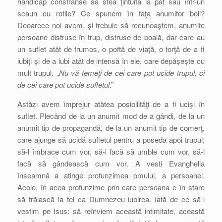
handicap constrânse să stea ţintuită la pat sau într-un
scaun cu rotile? Ce spunem în faţa anumitor boli?
Deoarece noi avem, şi trebuie să recunoaştem, anumite
persoane distruse în trup, distruse de boală, dar care au
un suflet atât de frumos, o poftă de viaţă, o forţă de a fi
iubiţi şi de a iubi atât de intensă în ele, care depăşeşte cu
mult trupul. „
Nu vă temeţi de cei care pot ucide trupul, ci
de cei care pot ucide sufletul
.”
Astăzi avem împrejur atâtea posibilităţi de a fi ucişi în
suflet. Plecând de la un anumit mod de a gândi, de la un
anumit tip de propagandă, de la un anumit tip de comerţ,
care ajunge să ucidă sufletul pentru a poseda apoi trupul;
să-l îmbrace cum vor, să-l facă să umble cum vor, să-l
facă să gândească cum vor. A vesti Evanghelia
înseamnă a atinge profunzimea omului, a persoanei.
Acolo, în acea profunzime prin care persoana e în stare
să trăiască la fel ca Dumnezeu iubirea. Iată de ce să-l
vestim pe Isus: să reînviem această intimitate, această