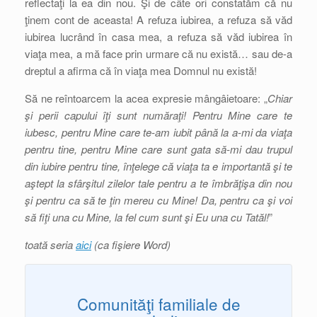
reflectaţi la ea din nou. Şi de câte ori constatăm că nu
ţinem cont de aceasta! A refuza iubirea, a refuza să văd
iubirea lucrând în casa mea, a refuza să văd iubirea în
viaţa mea, a mă face prin urmare că nu există… sau de-a
dreptul a afirma că în viaţa mea Domnul nu există!
Să ne reîntoarcem la acea expresie mângâietoare: „
Chiar
şi perii capului îţi sunt număraţi! Pentru Mine care te
iubesc, pentru Mine care te-am iubit până la a-mi da viaţa
pentru tine, pentru Mine care sunt gata să-mi dau trupul
din iubire pentru tine, înţelege că viaţa ta e importantă şi te
aştept la sfârşitul zilelor tale pentru a te îmbrăţişa din nou
şi pentru ca să te ţin mereu cu Mine! Da, pentru ca şi voi
să fiţi una cu Mine, la fel cum sunt şi Eu una cu Tatăl!
”
toată seria
aici
(ca fişiere Word)
Comunităţi familiale de