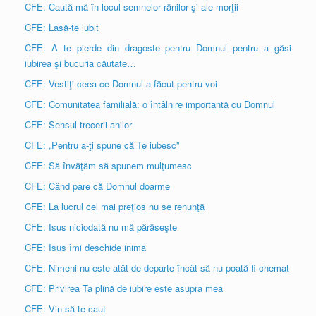
CFE: Caută-mă în locul semnelor rănilor şi ale morţii
CFE: Lasă-te iubit
CFE: A te pierde din dragoste pentru Domnul pentru a găsi
iubirea şi bucuria căutate…
CFE: Vestiţi ceea ce Domnul a făcut pentru voi
CFE: Comunitatea familială: o întâlnire importantă cu Domnul
CFE: Sensul trecerii anilor
CFE: „Pentru a-ţi spune că Te iubesc”
CFE: Să învăţăm să spunem mulţumesc
CFE: Când pare că Domnul doarme
CFE: La lucrul cel mai preţios nu se renunţă
CFE: Isus niciodată nu mă părăseşte
CFE: Isus îmi deschide inima
CFE: Nimeni nu este atât de departe încât să nu poată fi chemat
CFE: Privirea Ta plină de iubire este asupra mea
CFE: Vin să te caut