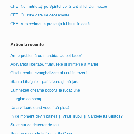
CFE: Nu-l întristați pe Spiritul cel Sfânt al lui Dumnezeu
CFE: O iubire care se deosebește
CFE: A experimenta prezența lui Isus în casă
Articole recente
Am o problemă cu mândria. Ce pot face?
Adevărata libertate, frumusețe și sfințenie a Mariei
Ghidul pentru evanghelizare al unui introvertit
Sfânta Liturghie – participare și înălțare
Dumnezeu cheamă poporul la rugăciune
Liturghia ca ospăț
Data viitoare când vedeți că plouă
În ce moment devin pâinea și vinul Trupul și Sângele lui Cristos?
Suferința ca detector de rău
Scurt comentariu la Nunta din Cana