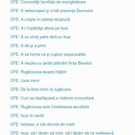
CFE: Comunităţi familiale de evanghelizare
CFE: A redescoperi şi a trăi prezenţa Domnului
CFE: A creşte în iubirea reciprocă
CFE: A-l împărtăşi altora pe Isus
CFE: A se simţi parte dintr-un trup
CFE: A da şi a primi
CFE: A se forma ca şi cupluri responsabile
CFE: A respira cu ambii plămâni fiinţa Bisericii
CFE: Rugăciunea asupra fraţilor
CFE: Lista inimii
CFE: De la lista inimii la rugăciune
CFE: Cum se desfăşoară o întâlnire comunitară
CFE: Rugăciunea este întotdeauna ascultată
CFE: Isus te caută
CFE: Iertarea: a iubi dincolo de merit
CFE: Isus: să-l lăsăm să intre, să-l lăsăm să ne vorbească