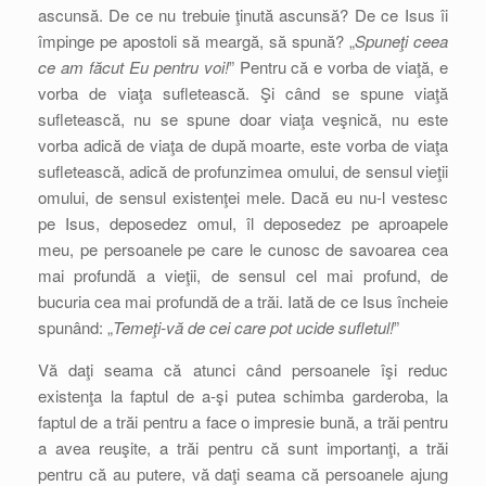
ascunsă. De ce nu trebuie ţinută ascunsă? De ce Isus îi
împinge pe apostoli să meargă, să spună? „
Spuneţi ceea
ce am făcut Eu pentru voi!
” Pentru că e vorba de viaţă, e
vorba de viaţa sufletească. Şi când se spune viaţă
sufletească, nu se spune doar viaţa veşnică, nu este
vorba adică de viaţa de după moarte, este vorba de viaţa
sufletească, adică de profunzimea omului, de sensul vieţii
omului, de sensul existenţei mele. Dacă eu nu-l vestesc
pe Isus, deposedez omul, îl deposedez pe aproapele
meu, pe persoanele pe care le cunosc de savoarea cea
mai profundă a vieţii, de sensul cel mai profund, de
bucuria cea mai profundă de a trăi. Iată de ce Isus încheie
spunând: „
Temeţi-vă de cei care pot ucide sufletul!
”
Vă daţi seama că atunci când persoanele îşi reduc
existenţa la faptul de a-şi putea schimba garderoba, la
faptul de a trăi pentru a face o impresie bună, a trăi pentru
a avea reuşite, a trăi pentru că sunt importanţi, a trăi
pentru că au putere, vă daţi seama că persoanele ajung