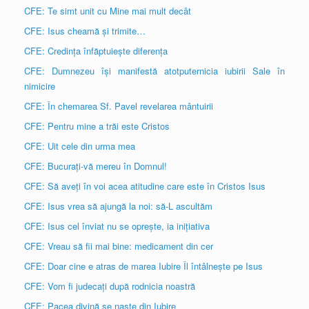
CFE: Te simt unit cu Mine mai mult decât
CFE: Isus cheamă și trimite…
CFE: Credința înfăptuiește diferența
CFE: Dumnezeu își manifestă atotputernicia iubirii Sale în
nimicire
CFE: În chemarea Sf. Pavel revelarea mântuirii
CFE: Pentru mine a trăi este Cristos
CFE: Uit cele din urma mea
CFE: Bucurați-vă mereu în Domnul!
CFE: Să aveți în voi acea atitudine care este în Cristos Isus
CFE: Isus vrea să ajungă la noi: să-L ascultăm
CFE: Isus cel înviat nu se oprește, ia inițiativa
CFE: Vreau să fii mai bine: medicament din cer
CFE: Doar cine e atras de marea Iubire Îl întâlnește pe Isus
CFE: Vom fi judecați după rodnicia noastră
CFE: Pacea divină se naște din Iubire