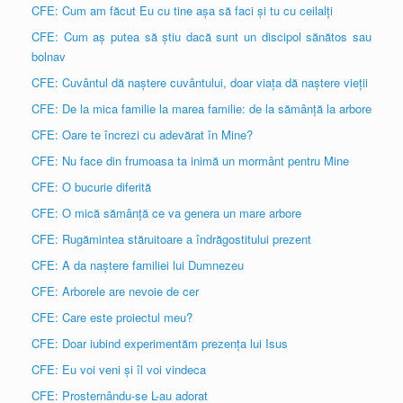
CFE: Cum am făcut Eu cu tine așa să faci și tu cu ceilalți
CFE: Cum aș putea să știu dacă sunt un discipol sănătos sau
bolnav
CFE: Cuvântul dă naștere cuvântului, doar viața dă naștere vieții
CFE: De la mica familie la marea familie: de la sămânță la arbore
CFE: Oare te încrezi cu adevărat în Mine?
CFE: Nu face din frumoasa ta inimă un mormânt pentru Mine
CFE: O bucurie diferită
CFE: O mică sămânță ce va genera un mare arbore
CFE: Rugămintea stăruitoare a îndrăgostitului prezent
CFE: A da naștere familiei lui Dumnezeu
CFE: Arborele are nevoie de cer
CFE: Care este proiectul meu?
CFE: Doar iubind experimentăm prezența lui Isus
CFE: Eu voi veni și îl voi vindeca
CFE: Prosternându-se L-au adorat