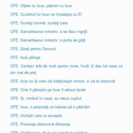
CFE: Oiţele lui Isus, păstori cu Isus
CFE: Cuvântul lui Isus ne înrudeşte cu El
CFE: Sunteţi lumină, sunteţi sare
CFE: Samariteanul milostiv: a se lăsa îngrijit
CFE: Samariteanul milostiv: a purta de grijă
CFE: Şireţi pentru Domnul
CFE: Isus plânge
CFE: Contezi atât de mult pentru mine, încât îţi dau tot ceea ce
am mai de preţ
CFE: Isus nu îţi cere să înfăptuieşti minuni, ci să le transmiţi
CFE: Cine îl găseşte pe Isus îi aduce laude
CFE: Şi, intrând în casă, au văzut copilul
CFE: Isus, o prezenţă ce trebuie să o păstrăm
CFE: Invitaţii care nu acceptă
CFE: Prezenţa determină diferenţa
CFE: Vindecarea: de la cei serviți la servitori