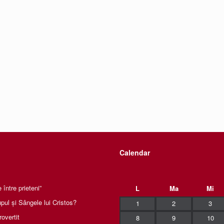
Calendar
între prieteni”
L
Ma
Mi
pul și Sângele lui Cristos?
1
2
3
rovertit
8
9
10