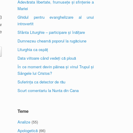
Adevărata libertate, frumusețe și sfințenie a
Mariei
3
Ghidul pentru evanghelizare al unui
introvertit
w
e
Sfânta Liturghie – participare și înălțare
Dumnezeu cheamă poporul la rugăciune
Liturghia ca ospăț
Data viitoare când vedeți că plouă
În ce moment devin pâinea și vinul Trupul și
Sângele lui Cristos?
Suferința ca detector de rău
Scurt comentariu la Nunta din Cana
Teme
Analize
(55)
Apologetică
(66)