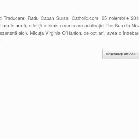
old Traducere: Radu Capan Sursa: Catholic.com, 25 noiembrie 201
imp în urmă, o fetiţă a trimis o scrisoare publicaţiei The Sun din Ne
zentată aici). Micuţa Virginia O’Hanlon, de opt ani, avea o întrebar
]
Deschideți articolul