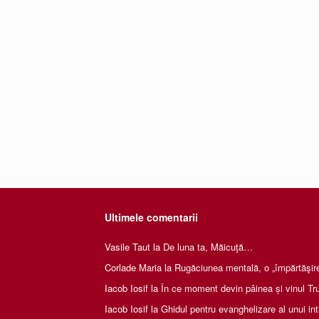
Ultimele comentarii
Vasile Taut
la
De luna ta, Măicuţă…
Corlade Maria
la
Rugăciunea mentală, o „împărtăşire 
Iacob Iosif
la
În ce moment devin pâinea și vinul Tru
Iacob Iosif
la
Ghidul pentru evanghelizare al unui int