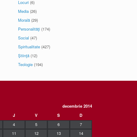
Locuri
(6)
Media
(26)
Morală
(29)
Personalităţi
(174)
Social
(47)
Spiritualitate
(427)
Ştiinţă
(12)
Teologie
(194)
decembrie 2014
J
V
S
D
4
5
6
7
11
12
13
14