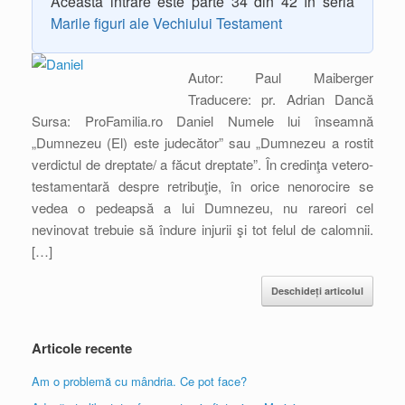
Această intrare este parte 34 din 42 în seria
Marile figuri ale Vechiului Testament
Autor: Paul Maiberger
Traducere: pr. Adrian Dancă
Sursa: ProFamilia.ro Daniel Numele lui înseamnă
„Dumnezeu (El) este judecător” sau „Dumnezeu a rostit
verdictul de dreptate/ a făcut dreptate”. În credinţa vetero-
testamentară despre retribuţie, în orice nenorocire se
vedea o pedeapsă a lui Dumnezeu, nu rareori cel
nevinovat trebuie să îndure injurii şi tot felul de calomnii.
[…]
Deschideți articolul
Articole recente
Am o problemă cu mândria. Ce pot face?