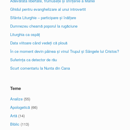
Adevărata libertate, frumusețe și sfințenie a Mariei
Ghidul pentru evanghelizare al unui introvertit
Sfânta Liturghie – participare și înălțare
Dumnezeu cheamă poporul la rugăciune
Liturghia ca ospăț
Data viitoare când vedeți că plouă
În ce moment devin pâinea și vinul Trupul și Sângele lui Cristos?
Suferința ca detector de rău
Scurt comentariu la Nunta din Cana
Teme
Analize
(55)
Apologetică
(66)
Artă
(14)
Biblic
(113)