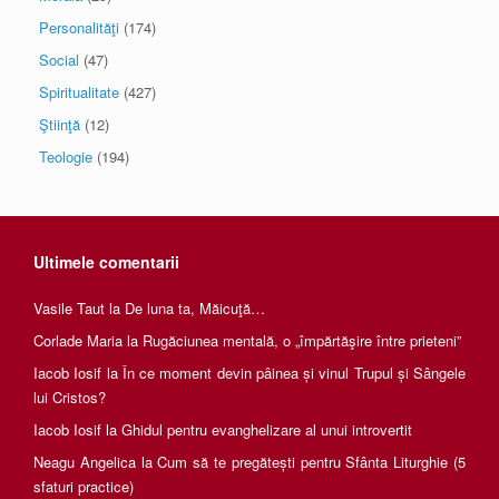
Personalităţi
(174)
Social
(47)
Spiritualitate
(427)
Ştiinţă
(12)
Teologie
(194)
Ultimele comentarii
Vasile Taut
la
De luna ta, Măicuţă…
Corlade Maria
la
Rugăciunea mentală, o „împărtăşire între prieteni”
Iacob Iosif
la
În ce moment devin pâinea și vinul Trupul și Sângele
lui Cristos?
Iacob Iosif
la
Ghidul pentru evanghelizare al unui introvertit
Neagu Angelica
la
Cum să te pregătești pentru Sfânta Liturghie (5
sfaturi practice)