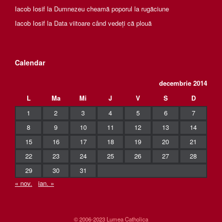
Iacob Iosif
la
Dumnezeu cheamă poporul la rugăciune
Iacob Iosif
la
Data viitoare când vedeți că plouă
Calendar
decembrie 2014
L
Ma
Mi
J
V
S
D
1
2
3
4
5
6
7
8
9
10
11
12
13
14
15
16
17
18
19
20
21
22
23
24
25
26
27
28
29
30
31
« nov.
ian. »
© 2006-2023 Lumea Catholica