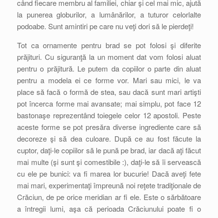
când fiecare membru al familiei, chiar şi cel mai mic, ajută
la punerea globurilor, a lumânărilor, a tuturor celorlalte
podoabe. Sunt amintiri pe care nu veţi dori să le pierdeţi!
Tot ca ornamente pentru brad se pot folosi şi diferite
prăjituri. Cu siguranţă la un moment dat vom folosi aluat
pentru o prăjitură. Le putem da copiilor o parte din aluat
pentru a modela ei ce forme vor. Mari sau mici, le va
place să facă o formă de stea, sau dacă sunt mari artişti
pot încerca forme mai avansate; mai simplu, pot face 12
bastonaşe reprezentând toiegele celor 12 apostoli. Peste
aceste forme se pot presăra diverse ingrediente care să
decoreze şi să dea culoare. După ce au fost făcute la
cuptor, daţi-le copiilor să le pună pe brad, iar dacă aţi făcut
mai multe (şi sunt şi comestibile :), daţi-le să îi servească
cu ele pe bunici: va fi marea lor bucurie! Dacă aveţi fete
mai mari, experimentaţi împreună noi reţete tradiţionale de
Crăciun, de pe orice meridian ar fi ele. Este o sărbătoare
a întregii lumi, aşa că perioada Crăciunului poate fi o