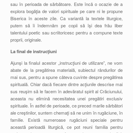
sau în perioada de sărbătoare. Este încă o ocazie de a
explora bogăţia de valori spirituale pe care ni le propune
Biserica în aceste zile. Ca variantă la textele liturgice,
putem să îi îndemnăm pe copii să îşi dea frâu liber
talentului poetic sau scriitoricesc pentru a compune texte
proprii, originale.
La final de instrucţiuni
Ajunşi la finalul acestor „instrucţiuni de utilizare”, ne vom
abate de la pregătirea materială, subiectul rândurilor de
mai sus, pentru a spune câteva cuvinte despre pregătirea
spirituală. Chiar dacă fiecare dintre acţiunile descrise mai
sus reuşim să le facem în adevăratul spirit al Crăciunului,
aceasta nu elimină necesitatea unei pregătiri exclusiv
spirituale. În astfel de perioade, ce preced marile sărbători
ale creştinilor, suntem chemaţi să ne unim în rugăciune, în
familie. Există numeroase rugăciuni speciale pentru
această perioadă liturgică, ce pot reuni familia pentru