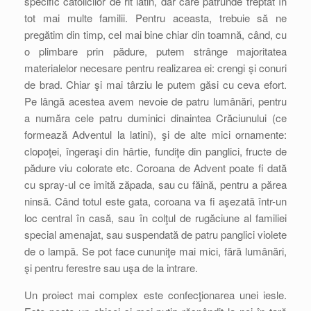
specific catolicilor de rit latin, dar care pătrunde treptat în
tot mai multe familii. Pentru aceasta, trebuie să ne
pregătim din timp, cel mai bine chiar din toamnă, când, cu
o plimbare prin pădure, putem strânge majoritatea
materialelor necesare pentru realizarea ei: crengi şi conuri
de brad. Chiar şi mai târziu le putem găsi cu ceva efort.
Pe lângă acestea avem nevoie de patru lumânări, pentru
a număra cele patru duminici dinaintea Crăciunului (ce
formează Adventul la latini), şi de alte mici ornamente:
clopoţei, îngeraşi din hârtie, fundiţe din panglici, fructe de
pădure viu colorate etc. Coroana de Advent poate fi dată
cu spray-ul ce imită zăpada, sau cu făină, pentru a părea
ninsă. Când totul este gata, coroana va fi aşezată într-un
loc central în casă, sau în colţul de rugăciune al familiei
special amenajat, sau suspendată de patru panglici violete
de o lampă. Se pot face cununiţe mai mici, fără lumânări,
şi pentru ferestre sau uşa de la intrare.
Un proiect mai complex este confecţionarea unei iesle.