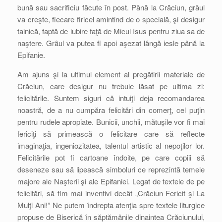
bună sau sacrificiu făcute în post. Până la Crăciun, grâul
va creşte, fiecare firicel amintind de o specială, şi desigur
tainică, faptă de iubire faţă de Micul Isus pentru ziua sa de
naştere. Grâul va putea fi apoi aşezat lângă iesle până la
Epifanie.
Am ajuns şi la ultimul element al pregătirii materiale de
Crăciun, care desigur nu trebuie lăsat pe ultima zi:
felicitările. Suntem siguri că intuiţi deja recomandarea
noastră, de a nu cumpăra felicitări din comerţ, cel puţin
pentru rudele apropiate. Bunicii, unchii, mătuşile vor fi mai
fericiţi să primească o felicitare care să reflecte
imaginaţia, ingeniozitatea, talentul artistic al nepoţilor lor.
Felicitările pot fi cartoane îndoite, pe care copiii să
deseneze sau să lipească simboluri ce reprezintă temele
majore ale Naşterii şi ale Epifaniei. Legat de textele de pe
felicitări, să fim mai inventivi decât „Crăciun Fericit şi La
Mulţi Ani!” Ne putem îndrepta atenţia spre textele liturgice
propuse de Biserică în săptămânile dinaintea Crăciunului,