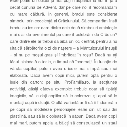
Este poate un obicei şi mai puţin răspândit la noi în ţară
decât cununa de Advent, dar pe care noi îl recomandăm
cu mare căldură. În general, bradul este considerat
simbolul prin excelenţă al Crăciunului. Să comparăm însă
bradul cu ieslea: care dintre cele două simboluri aminteşte
mai clar de evenimentul pe care îl celebrăm de Crăciun?
care dintre ele ar trebui să aibă un loc central, pentru a nu
uita că sărbătorim o zi de naştere – a Mântuitorului însuşi!
– şi nu pe moşul gras şi îmbrăcat în roşu? Dacă nu aţi
făcut niciodată o iesle, e timpul să încercaţi! În funcţie de
vârsta copiilor, putem avea o iesle mai simplă sau mai
elaborată. Dacă avem copii mici, putem opta pentru o
iesle din carton; pe situl ProFamilia.ro, la secţiunea
activităţi, găsiţi câteva exemple: trebuie doar să tipăriţi
imaginile, să le daţi copiilor să le coloreze, şi apoi să le
montaţi după indicaţii. O altă variantă ar fi să îi îndemnăm
pe copii să modeleze personajele ieslei din lut sau din
plastilină, sau să le cioplească în săpun. Dacă avem copii
mai mari, putem apela la băieţi să construiască un staul