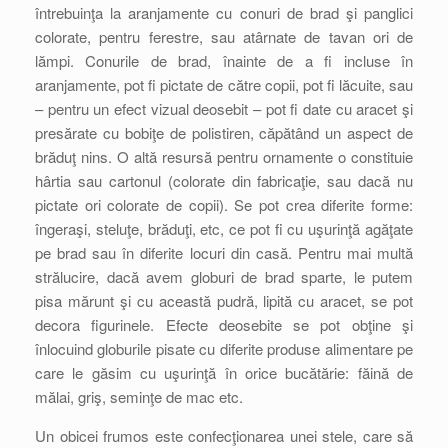
întrebuinţa la aranjamente cu conuri de brad şi panglici
colorate, pentru ferestre, sau atârnate de tavan ori de
lămpi. Conurile de brad, înainte de a fi incluse în
aranjamente, pot fi pictate de către copii, pot fi lăcuite, sau
– pentru un efect vizual deosebit – pot fi date cu aracet şi
presărate cu bobiţe de polistiren, căpătând un aspect de
brăduţ nins. O altă resursă pentru ornamente o constituie
hârtia sau cartonul (colorate din fabricaţie, sau dacă nu
pictate ori colorate de copii). Se pot crea diferite forme:
îngeraşi, steluţe, brăduţi, etc, ce pot fi cu uşurinţă agăţate
pe brad sau în diferite locuri din casă. Pentru mai multă
strălucire, dacă avem globuri de brad sparte, le putem
pisa mărunt şi cu această pudră, lipită cu aracet, se pot
decora figurinele. Efecte deosebite se pot obţine şi
înlocuind globurile pisate cu diferite produse alimentare pe
care le găsim cu uşurinţă în orice bucătărie: făină de
mălai, griş, seminţe de mac etc.
Un obicei frumos este confecţionarea unei stele, care să