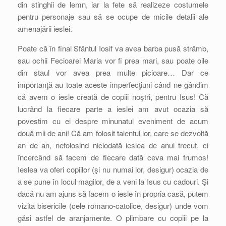
din stinghii de lemn, iar la fete să realizeze costumele
pentru personaje sau să se ocupe de micile detalii ale
amenajării ieslei.
Poate că în final Sfântul Iosif va avea barba pusă strâmb,
sau ochii Fecioarei Maria vor fi prea mari, sau poate oile
din staul vor avea prea multe picioare… Dar ce
importanţă au toate aceste imperfecţiuni când ne gândim
că avem o iesle creată de copiii noştri, pentru Isus! Că
lucrând la fiecare parte a ieslei am avut ocazia să
povestim cu ei despre minunatul eveniment de acum
două mii de ani! Că am folosit talentul lor, care se dezvoltă
an de an, nefolosind niciodată ieslea de anul trecut, ci
încercând să facem de fiecare dată ceva mai frumos!
Ieslea va oferi copiilor (şi nu numai lor, desigur) ocazia de
a se pune în locul magilor, de a veni la Isus cu cadouri. Şi
dacă nu am ajuns să facem o iesle în propria casă, putem
vizita bisericile (cele romano-catolice, desigur) unde vom
găsi astfel de aranjamente. O plimbare cu copiii pe la