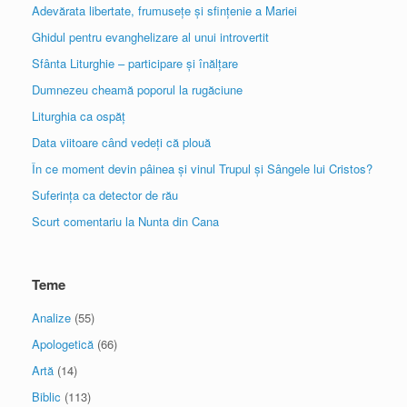
Adevărata libertate, frumusețe și sfințenie a Mariei
Ghidul pentru evanghelizare al unui introvertit
Sfânta Liturghie – participare și înălțare
Dumnezeu cheamă poporul la rugăciune
Liturghia ca ospăț
Data viitoare când vedeți că plouă
În ce moment devin pâinea și vinul Trupul și Sângele lui Cristos?
Suferința ca detector de rău
Scurt comentariu la Nunta din Cana
Teme
Analize
(55)
Apologetică
(66)
Artă
(14)
Biblic
(113)