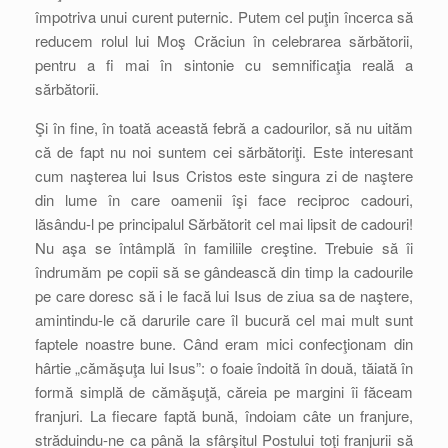
împotriva unui curent puternic. Putem cel puţin încerca să
reducem rolul lui Moş Crăciun în celebrarea sărbătorii,
pentru a fi mai în sintonie cu semnificaţia reală a
sărbătorii.
Şi în fine, în toată această febră a cadourilor, să nu uităm
că de fapt nu noi suntem cei sărbătoriţi. Este interesant
cum naşterea lui Isus Cristos este singura zi de naştere
din lume în care oamenii îşi face reciproc cadouri,
lăsându-l pe principalul Sărbătorit cel mai lipsit de cadouri!
Nu aşa se întâmplă în familiile creştine. Trebuie să îi
îndrumăm pe copii să se gândească din timp la cadourile
pe care doresc să i le facă lui Isus de ziua sa de naştere,
amintindu-le că darurile care îl bucură cel mai mult sunt
faptele noastre bune. Când eram mici confecţionam din
hârtie „cămăşuţa lui Isus”: o foaie îndoită în două, tăiată în
formă simplă de cămăşuţă, căreia pe margini îi făceam
franjuri. La fiecare faptă bună, îndoiam câte un franjure,
străduindu-ne ca până la sfârşitul Postului toţi franjurii să