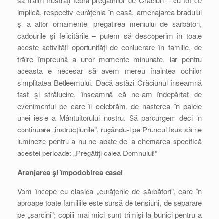
să trăim frustraţi febra pregătirilor de Crăciun – cu tot ce
implică, respectiv curăţenia în casă, amenajarea bradului
şi a altor ornamente, pregătirea meniului de sărbători,
cadourile şi felicitările – putem să descoperim în toate
aceste activităţi oportunităţi de conlucrare în familie, de
trăire împreună a unor momente minunate. Iar pentru
aceasta e necesar să avem mereu înaintea ochilor
simplitatea Betleemului. Dacă astăzi Crăciunul înseamnă
fast şi strălucire, înseamnă că ne-am îndepărtat de
evenimentul pe care îl celebrăm, de naşterea în paiele
unei iesle a Mântuitorului nostru. Să parcurgem deci în
continuare „instrucţiunile”, rugându-l pe Pruncul Isus să ne
lumineze pentru a nu ne abate de la chemarea specifică
acestei perioade: „Pregătiţi calea Domnului!”
Aranjarea şi împodobirea casei
Vom începe cu clasica „curăţenie de sărbători”, care în
aproape toate familiile este sursă de tensiuni, de separare
pe „sarcini”; copiii mai mici sunt trimişi la bunici pentru a