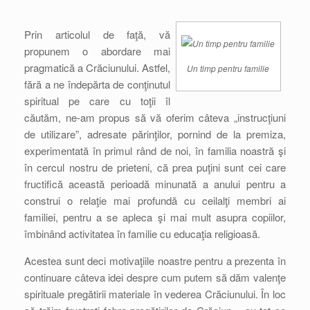
Prin articolul de faţă, vă
propunem o abordare mai
pragmatică a Crăciunului. Astfel,
Un timp pentru familie
fără a ne îndepărta de conţinutul
spiritual pe care cu toţii îl
căutăm, ne-am propus să vă oferim câteva „instrucţiuni
de utilizare”, adresate părinţilor, pornind de la premiza,
experimentată în primul rând de noi, în familia noastră şi
în cercul nostru de prieteni, că prea puţini sunt cei care
fructifică această perioadă minunată a anului pentru a
construi o relaţie mai profundă cu ceilalţi membri ai
familiei, pentru a se apleca şi mai mult asupra copiilor,
îmbinând activitatea în familie cu educaţia religioasă.
Acestea sunt deci motivaţiile noastre pentru a prezenta în
continuare câteva idei despre cum putem să dăm valenţe
spirituale pregătirii materiale în vederea Crăciunului. În loc