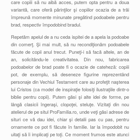
care copiii să nu aibă acces, putem opta pentru a doua
variantă, care oferă părinţilor şi copiilor ocazia de a trăi
împreună momente minunate pregătind podoabele pentru
brad, respectiv împodobind bradul.
Repetăm apelul de a nu ceda ispitei de a apela la podoabe
din comerţ. Şi mai mult, să nu recondiţionăm podoabele
făcute de copii anul trecut. Puneţi-i să facă altele, an de
an, solicitându-le creativitatea. Din nou, fabricarea
podoabelor de brad poate fi o ocazie de cateheză: copiii
pot, de exemplu, să deseneze figurine reprezentând
personaje din Vechiul Testament care au profeţit naşterea
lui Cristos (ca model de inspiraţie folosiţi ilustraţiile dintr-o
biblie pentru copii). Putem găsi şi alte idei de forme, pe
lângă clasicii îngeraşi, clopoţei, steluţe. Vizitaţi din nou
atelierul de pe situl ProFamilia.ro, unde veţi găsi adrese de
situri ce vă dau idei, chiar şi detalii pas cu pas, pentru
ornamente ce pot fi făcute în familie. Iar la împodobit nu
uitaţi să îi implicaţi pe toţi. Ce moment frumos este atunci