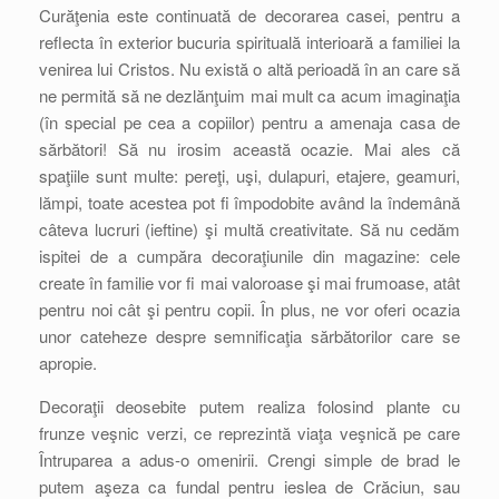
Curăţenia este continuată de decorarea casei, pentru a
reflecta în exterior bucuria spirituală interioară a familiei la
venirea lui Cristos. Nu există o altă perioadă în an care să
ne permită să ne dezlănţuim mai mult ca acum imaginaţia
(în special pe cea a copiilor) pentru a amenaja casa de
sărbători! Să nu irosim această ocazie. Mai ales că
spaţiile sunt multe: pereţi, uşi, dulapuri, etajere, geamuri,
lămpi, toate acestea pot fi împodobite având la îndemână
câteva lucruri (ieftine) şi multă creativitate. Să nu cedăm
ispitei de a cumpăra decoraţiunile din magazine: cele
create în familie vor fi mai valoroase şi mai frumoase, atât
pentru noi cât şi pentru copii. În plus, ne vor oferi ocazia
unor cateheze despre semnificaţia sărbătorilor care se
apropie.
Decoraţii deosebite putem realiza folosind plante cu
frunze veşnic verzi, ce reprezintă viaţa veşnică pe care
Întruparea a adus-o omenirii. Crengi simple de brad le
putem aşeza ca fundal pentru ieslea de Crăciun, sau