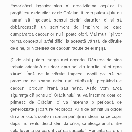
Favorizând ingeniozitatea şi creativitatea copiilor în
pregătirea cadourilor lor de Crăciun, îi vom putea ajuta nu
numai să înţeleagă sensul oferirii darurilor, ci şi să
dobândească un sentiment de împlinire pe care
cumpărarea cadourilor nu îl poate oferi. Mai mult, îşi vor
forma conceptul, altfel dificil la această vârstă, de dăruire
de sine, prin oferirea de cadouri făcute de ei înşişi.
Şi de aici putem merge mai departe. Dăruirea de sine
trebuie orientată nu doar spre cei din familie, ci şi spre
săraci. Încă de la vârste fragede, copiii pot să se
preocupe de soarta celor mai năpăstuiţi, pregătindu-le
cadouri, precum hrană sau haine. Astfel vom avea
siguranţa că pentru ei Crăciunului nu va însemna doar ce
primesc de Crăciun, ci va însemna o perioadă de
generozitate şi dăruire reciprocă. Ar fi de amintit un obicei
din alte locuri, conform căruia părinţii îi îndeamnă pe copii,
după momentul deschiderii darurilor, să aleagă unul dintre
cele favorite pe care îl vor da săracilor. Renunţarea la un