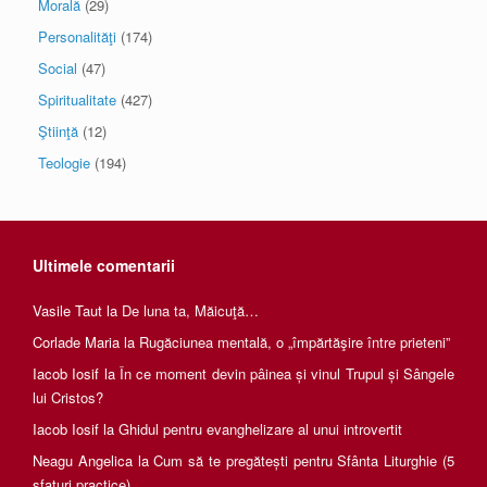
Morală
(29)
Personalităţi
(174)
Social
(47)
Spiritualitate
(427)
Ştiinţă
(12)
Teologie
(194)
Ultimele comentarii
Vasile Taut
la
De luna ta, Măicuţă…
Corlade Maria
la
Rugăciunea mentală, o „împărtăşire între prieteni”
Iacob Iosif
la
În ce moment devin pâinea și vinul Trupul și Sângele
lui Cristos?
Iacob Iosif
la
Ghidul pentru evanghelizare al unui introvertit
Neagu Angelica
la
Cum să te pregătești pentru Sfânta Liturghie (5
sfaturi practice)