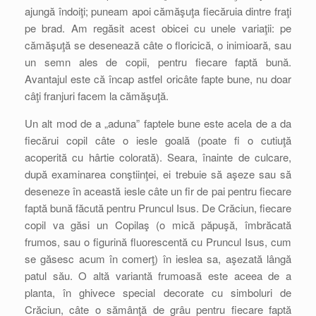
ajungă îndoiţi; puneam apoi cămăşuţa fiecăruia dintre fraţi
pe brad. Am regăsit acest obicei cu unele variaţii: pe
cămăşuţă se desenează câte o floricică, o inimioară, sau
un semn ales de copii, pentru fiecare faptă bună.
Avantajul este că încap astfel oricâte fapte bune, nu doar
câţi franjuri facem la cămăşuţă.
Un alt mod de a „aduna” faptele bune este acela de a da
fiecărui copil câte o iesle goală (poate fi o cutiuţă
acoperită cu hârtie colorată). Seara, înainte de culcare,
după examinarea conştiinţei, ei trebuie să aşeze sau să
deseneze în această iesle câte un fir de pai pentru fiecare
faptă bună făcută pentru Pruncul Isus. De Crăciun, fiecare
copil va găsi un Copilaş (o mică păpuşă, îmbrăcată
frumos, sau o figurină fluorescentă cu Pruncul Isus, cum
se găsesc acum în comerţ) în ieslea sa, aşezată lângă
patul său. O altă variantă frumoasă este aceea de a
planta, în ghivece special decorate cu simboluri de
Crăciun, câte o sămânţă de grâu pentru fiecare faptă