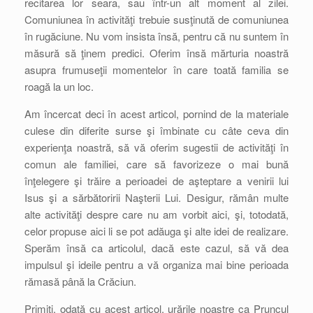
recitarea lor seara, sau într-un alt moment al zilei.
Comuniunea în activităţi trebuie susţinută de comuniunea
în rugăciune. Nu vom insista însă, pentru că nu suntem în
măsură să ţinem predici. Oferim însă mărturia noastră
asupra frumuseţii momentelor în care toată familia se
roagă la un loc.
Am încercat deci în acest articol, pornind de la materiale
culese din diferite surse şi îmbinate cu câte ceva din
experienţa noastră, să vă oferim sugestii de activităţi în
comun ale familiei, care să favorizeze o mai bună
înţelegere şi trăire a perioadei de aşteptare a venirii lui
Isus şi a sărbătoririi Naşterii Lui. Desigur, rămân multe
alte activităţi despre care nu am vorbit aici, şi, totodată,
celor propuse aici li se pot adăuga şi alte idei de realizare.
Sperăm însă ca articolul, dacă este cazul, să vă dea
impulsul şi ideile pentru a vă organiza mai bine perioada
rămasă până la Crăciun.
Primiţi, odată cu acest articol, urările noastre ca Pruncul