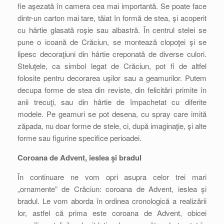
fie aşezată în camera cea mai importantă. Se poate face
dintr-un carton mai tare, tăiat în formă de stea, şi acoperit
cu hârtie glasată roşie sau albastră. În centrul stelei se
pune o icoană de Crăciun, se montează clopoţei şi se
lipesc decoraţiuni din hârtie creponată de diverse culori.
Steluţele, ca simbol legat de Crăciun, pot fi de altfel
folosite pentru decorarea uşilor sau a geamurilor. Putem
decupa forme de stea din reviste, din felicitări primite în
anii trecuţi, sau din hârtie de împachetat cu diferite
modele. Pe geamuri se pot desena, cu spray care imită
zăpada, nu doar forme de stele, ci, după imaginaţie, şi alte
forme sau figurine specifice perioadei.
Coroana de Advent, ieslea şi bradul
În continuare ne vom opri asupra celor trei mari
„ornamente” de Crăciun: coroana de Advent, ieslea şi
bradul. Le vom aborda în ordinea cronologică a realizării
lor, astfel că prima este coroana de Advent, obicei