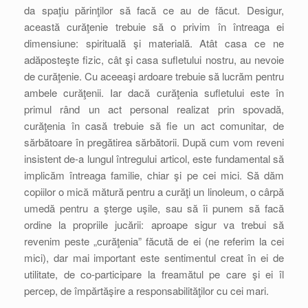
da spaţiu părinţilor să facă ce au de făcut. Desigur,
această curăţenie trebuie să o privim în întreaga ei
dimensiune: spirituală şi materială. Atât casa ce ne
adăposteşte fizic, cât şi casa sufletului nostru, au nevoie
de curăţenie. Cu aceeaşi ardoare trebuie să lucrăm pentru
ambele curăţenii. Iar dacă curăţenia sufletului este în
primul rând un act personal realizat prin spovadă,
curăţenia în casă trebuie să fie un act comunitar, de
sărbătoare în pregătirea sărbătorii. După cum vom reveni
insistent de-a lungul întregului articol, este fundamental să
implicăm întreaga familie, chiar şi pe cei mici. Să dăm
copiilor o mică mătură pentru a curăţi un linoleum, o cârpă
umedă pentru a şterge uşile, sau să îi punem să facă
ordine la propriile jucării: aproape sigur va trebui să
revenim peste „curăţenia” făcută de ei (ne referim la cei
mici), dar mai important este sentimentul creat în ei de
utilitate, de co-participare la freamătul pe care şi ei îl
percep, de împărtăşire a responsabilităţilor cu cei mari.