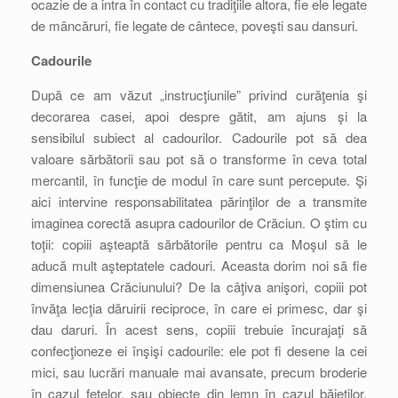
ocazie de a intra în contact cu tradiţiile altora, fie ele legate
de mâncăruri, fie legate de cântece, poveşti sau dansuri.
Cadourile
După ce am văzut „instrucţiunile” privind curăţenia şi
decorarea casei, apoi despre gătit, am ajuns şi la
sensibilul subiect al cadourilor. Cadourile pot să dea
valoare sărbătorii sau pot să o transforme în ceva total
mercantil, în funcţie de modul în care sunt percepute. Şi
aici intervine responsabilitatea părinţilor de a transmite
imaginea corectă asupra cadourilor de Crăciun. O ştim cu
toţii: copiii aşteaptă sărbătorile pentru ca Moşul să le
aducă mult aşteptatele cadouri. Aceasta dorim noi să fie
dimensiunea Crăciunului? De la câţiva anişori, copiii pot
învăţa lecţia dăruirii reciproce, în care ei primesc, dar şi
dau daruri. În acest sens, copiii trebuie încurajaţi să
confecţioneze ei înşişi cadourile: ele pot fi desene la cei
mici, sau lucrări manuale mai avansate, precum broderie
în cazul fetelor, sau obiecte din lemn în cazul băieţilor.