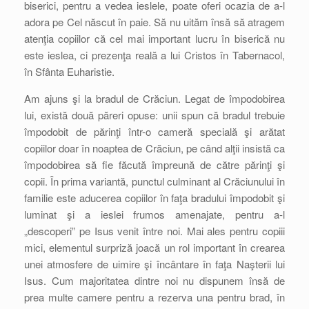
biserici, pentru a vedea ieslele, poate oferi ocazia de a-l
adora pe Cel născut în paie. Să nu uităm însă să atragem
atenţia copiilor că cel mai important lucru în biserică nu
este ieslea, ci prezenţa reală a lui Cristos în Tabernacol,
în Sfânta Euharistie.
Am ajuns şi la bradul de Crăciun. Legat de împodobirea
lui, există două păreri opuse: unii spun că bradul trebuie
împodobit de părinţi într-o cameră specială şi arătat
copiilor doar în noaptea de Crăciun, pe când alţii insistă ca
împodobirea să fie făcută împreună de către părinţi şi
copii. În prima variantă, punctul culminant al Crăciunului în
familie este aducerea copiilor în faţa bradului împodobit şi
luminat şi a ieslei frumos amenajate, pentru a-l
„descoperi” pe Isus venit între noi. Mai ales pentru copiii
mici, elementul surpriză joacă un rol important în crearea
unei atmosfere de uimire şi încântare în faţa Naşterii lui
Isus. Cum majoritatea dintre noi nu dispunem însă de
prea multe camere pentru a rezerva una pentru brad, în