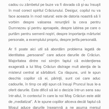
cadou cu zâmbetul pe buze va fi dovada că şi-au însuşit
în mod corect spiritul Crăciunului. Desigur, copilul nu va
face aceasta în mod natural: este de datoria noastră să îi
vorbim despre valoarea renunţării la ceva pentru
Dumnezeu şi pentru aproapele, despre iubirea pe care o
purtăm pentru semenii noştri, despre importanţa mărturiei
personale, a exemplului propriu, despre jertfa personală.
Ar fi poate aici util să abordăm problema legată de
identitatea „persoanei” care aduce darurile de Crăciun.
Majoritatea dintre noi simţim faptul că evidenţierea
exagerată a lui Moş Crăciun distrage mult atenţia de la
misterul central al sărbătorii. Ca răspuns, unii le spun
deschis copiilor că ei, părinţii, sunt cei care aduc
cadourile, în timp ce alţii spun că însuşi Pruncul Isus le-a
oferit darurile. Este dificil să iei o decizie într-un sens sau
într-altul, în contextul în care la noi Moş Crăciun este atât
de „mediatizat”. A le spune copiilor altceva decât faptul că
Moşul aduce darurile înseamnă a ne asuma mersul