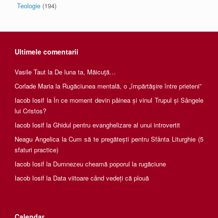
Teologie
(194)
Ultimele comentarii
Vasile Taut
la
De luna ta, Măicuţă…
Corlade Maria
la
Rugăciunea mentală, o „împărtăşire între prieteni”
Iacob Iosif
la
În ce moment devin pâinea și vinul Trupul și Sângele
lui Cristos?
Iacob Iosif
la
Ghidul pentru evanghelizare al unui introvertit
Neagu Angelica
la
Cum să te pregătești pentru Sfânta Liturghie (5
sfaturi practice)
Iacob Iosif
la
Dumnezeu cheamă poporul la rugăciune
Iacob Iosif
la
Data viitoare când vedeți că plouă
Calendar