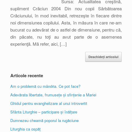
Sursa: Actualitatea creştină,
supliment Crăciun 2004 Din nou copii Sărbătoarea
Crăciunului, în mod inevitabil, retrezeşte în fiecare dintre
noi dimensiunea copilului. Asta, în măsura în care ne-am
bucurat cu adevărat de o astfel de dimensiune, pentru că,
din păcate, nu toţi au avut parte de o asemenea
experienţă. Mă refer, aici, […]
Deschideți articolul
Articole recente
Am o problemă cu mândria. Ce pot face?
Adevărata libertate, frumusețe și sfințenie a Mariei
Ghidul pentru evanghelizare al unui introvertit
Sfânta Liturghie – participare și înălțare
Dumnezeu cheamă poporul la rugăciune
Liturghia ca ospăț