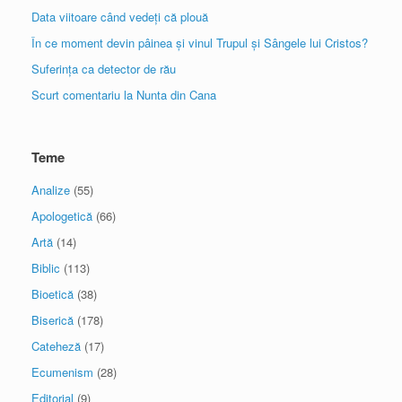
Data viitoare când vedeți că plouă
În ce moment devin pâinea și vinul Trupul și Sângele lui Cristos?
Suferința ca detector de rău
Scurt comentariu la Nunta din Cana
Teme
Analize
(55)
Apologetică
(66)
Artă
(14)
Biblic
(113)
Bioetică
(38)
Biserică
(178)
Cateheză
(17)
Ecumenism
(28)
Editorial
(9)