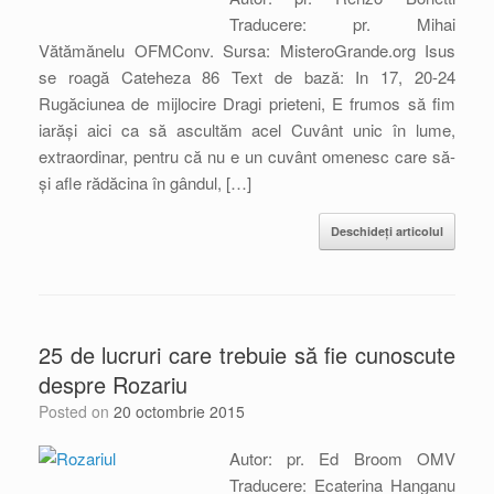
Traducere: pr. Mihai
Vătămănelu OFMConv. Sursa: MisteroGrande.org Isus
se roagă Cateheza 86 Text de bază: In 17, 20-24
Rugăciunea de mijlocire Dragi prieteni, E frumos să fim
iarăși aici ca să ascultăm acel Cuvânt unic în lume,
extraordinar, pentru că nu e un cuvânt omenesc care să-
și afle rădăcina în gândul, […]
Deschideți articolul
25 de lucruri care trebuie să fie cunoscute
despre Rozariu
Posted on
20 octombrie 2015
Autor: pr. Ed Broom OMV
Traducere: Ecaterina Hanganu