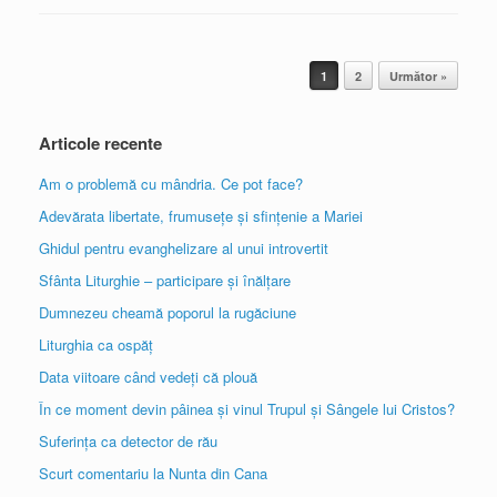
Post navigation
1
2
Următor »
Articole recente
Am o problemă cu mândria. Ce pot face?
Adevărata libertate, frumusețe și sfințenie a Mariei
Ghidul pentru evanghelizare al unui introvertit
Sfânta Liturghie – participare și înălțare
Dumnezeu cheamă poporul la rugăciune
Liturghia ca ospăț
Data viitoare când vedeți că plouă
În ce moment devin pâinea și vinul Trupul și Sângele lui Cristos?
Suferința ca detector de rău
Scurt comentariu la Nunta din Cana