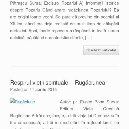
Pătraşcu Sursa: Ercis.ro Rozariul A) Informaţii istorice
despre Rozariu Când apare rugăciunea Rozariului? Ea
are origini foarte vechi. Se pare că provine din secolul al
XII-lea, când era deja recitată de mult timp de călugării
certozini. Apoi, foarte repede s-a răspândit în toată lumea
catolică, căpătând caracteristici diferite, […]
Deschideți articolul
Respirul vieţii spirituale – Rugăciunea
Posted on
11 aprilie 2015
Autor: pr. Eugen Popa Sursa:
Editura Viaţa Creştină
Rugăciune A trăi creştineşte, a trăi viaţa lui Dumnezeu în
fire omenească, a trăi în mod sfânt în mijlocul lumii, nu