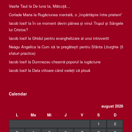
Vasile Taut
la
De luna ta, Măicuţă…
Corlade Maria
la
Rugăciunea mentală, o „împărtăşire între prieteni”
Iacob Iosif
la
În ce moment devin pâinea și vinul Trupul și Sângele
lui Cristos?
Iacob Iosif
la
Ghidul pentru evanghelizare al unui introvertit
Neagu Angelica
la
Cum să te pregătești pentru Sfânta Liturghie (5
sfaturi practice)
Iacob Iosif
la
Dumnezeu cheamă poporul la rugăciune
Iacob Iosif
la
Data viitoare când vedeți că plouă
Calendar
august 2026
L
Ma
Mi
J
V
S
D
1
2