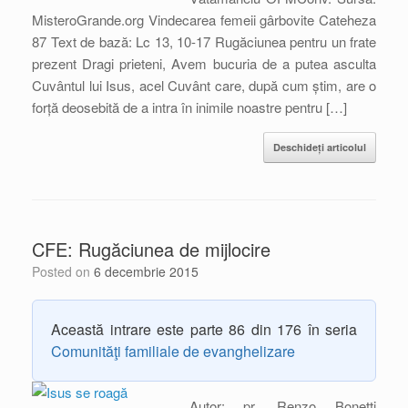
MisteroGrande.org Vindecarea femeii gârbovite Cateheza
87 Text de bază: Lc 13, 10-17 Rugăciunea pentru un frate
prezent Dragi prieteni, Avem bucuria de a putea asculta
Cuvântul lui Isus, acel Cuvânt care, după cum știm, are o
forță deosebită de a intra în inimile noastre pentru […]
Deschideți articolul
CFE: Rugăciunea de mijlocire
Posted on
6 decembrie 2015
Această intrare este parte 86 din 176 în seria
Comunităţi familiale de evanghelizare
Autor: pr. Renzo Bonetti