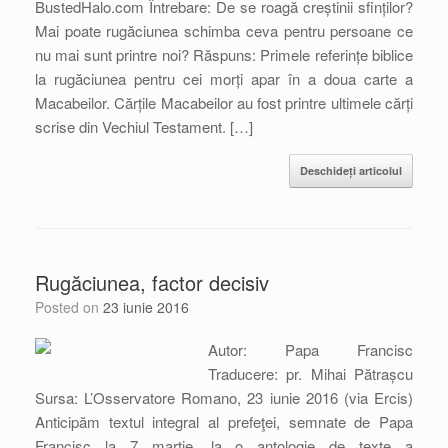
BustedHalo.com Întrebare: De se roagă creștinii sfinților?
Mai poate rugăciunea schimba ceva pentru persoane ce
nu mai sunt printre noi? Răspuns: Primele referințe biblice
la rugăciunea pentru cei morți apar în a doua carte a
Macabeilor. Cărțile Macabeilor au fost printre ultimele cărți
scrise din Vechiul Testament. […]
Deschideți articolul
Rugăciunea, factor decisiv
Posted on
23 iunie 2016
Autor: Papa Francisc
Traducere: pr. Mihai Pătrașcu
Sursa: L’Osservatore Romano, 23 iunie 2016 (via Ercis)
Anticipăm textul integral al prefeţei, semnate de Papa
Francisc la 7 martie, la o antologie de texte a