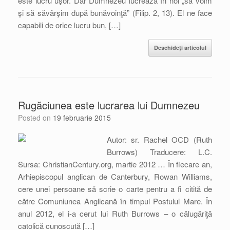
este lucru uşor. Dar Dumnezeu lucrează în noi „să voim
şi să săvârşim după bunăvoinţă” (Filip. 2, 13). El ne face
capabili de orice lucru bun, […]
Deschideți articolul
Rugăciunea este lucrarea lui Dumnezeu
Posted on
19 februarie 2015
Autor: sr. Rachel OCD (Ruth
Burrows) Traducere: L.C.
Sursa: ChristianCentury.org, martie 2012 … În fiecare an,
Arhiepiscopul anglican de Canterbury, Rowan Williams,
cere unei persoane să scrie o carte pentru a fi citită de
către Comuniunea Anglicană în timpul Postului Mare. În
anul 2012, el i-a cerut lui Ruth Burrows – o călugăriţă
catolică cunoscută […]