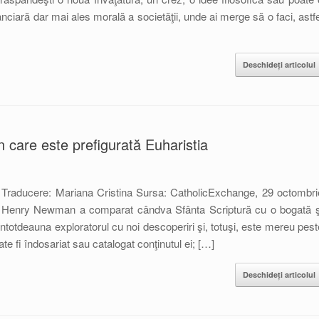
anciară dar mai ales morală a societăţii, unde ai merge să o faci, astfe
Deschideți articolul
n care este prefigurată Euharistia
 Traducere: Mariana Cristina Sursa: CatholicExchange, 29 octombri
n Henry Newman a comparat cândva Sfânta Scriptură cu o bogată ş
ntotdeauna exploratorul cu noi descoperiri şi, totuşi, este mereu pest
ate fi îndosariat sau catalogat conţinutul ei; […]
Deschideți articolul