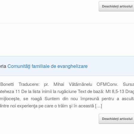
Deschideți articolul
eria
Comunităţi familiale de evanghelizare
Bonetti Traducere: pr. Mihai Vătămănelu OFMConv. Sursa
eheza 11 De la lista inimii la rugăciune Text de bază: Mt 8,5-13 Drag
ul mijloceşte, se roagă Suntem din nou împreună pentru a ascult
ntre noi experienţa pe care o trăim şi în această […]
Deschideți articolul