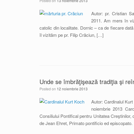
Posted on
13 noiembrie 2013
Autor: pr. Cristian S
2011. Am mers în vizi
catolic din localitate. Dornic – ca de fiecare d
îl vizităm pe pr. Filip Crăciun, […]
Unde se îmbrăţişează tradiţia şi reî
Posted on
12 noiembrie 2013
Autor: Cardinalul Kur
noiembrie 2013 Cardi
Consiliului Pontifical pentru Unitatea Creştinilor
de Jean Ehret, Primato pontificio ed episcopato. 