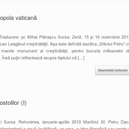
ropola vaticană
Traducere: pr. Mihai Pătraşcu Sursa: Zenit, 15 şi 16 noiembrie 201
an Leagănul creştinătăţii. Aşa este definită bazilica „Sfântul Petru” c
 marele monument al creştinătăţii, pentru bucuria milioanelor d
an. Însă puţin reflectează asupra faptului că […]
Deschideți articolul
stolilor (I)
i Sursa: Reînvierea, ianuarie-aprilie 2010 Martiriul Sf. Petru Dac
 răspândeşti o nouă învăţătură, un crez, o idee filosofică sau poate 