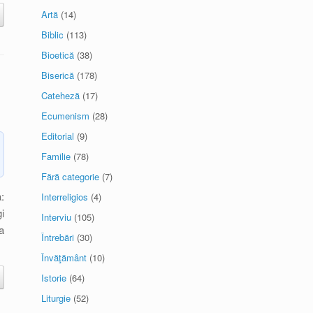
Artă
(14)
Biblic
(113)
Bioetică
(38)
Biserică
(178)
Cateheză
(17)
Ecumenism
(28)
Editorial
(9)
Familie
(78)
Fără categorie
(7)
:
Interreligios
(4)
i
Interviu
(105)
a
Întrebări
(30)
Învăţământ
(10)
Istorie
(64)
Liturgie
(52)