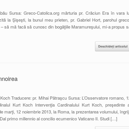
abău Sursa: Greco-Catolica.org mărturia pr. Crăciun Era în vara lu
tă la Şişeşti, la bunul meu prieten, pr. Gabriel Hort, parohul greco
ată – să mă facă să cunosc din bogăţiile Maramureşului, mi-a propus s
Deschideți articolul
nnoirea
t Koch Traducere: pr. Mihai Pătraşcu Sursa: L’Osservatore romano, 1
nalul Kurt Koch Intervenţia Cardinalului Kurt Koch, preşedinte a
, de marţi, 12 noiembrie 2013, la Roma, la prezentarea volumului, îngriji
Dal primo millennio al concilio ecumenico Vaticano II. Studi […]