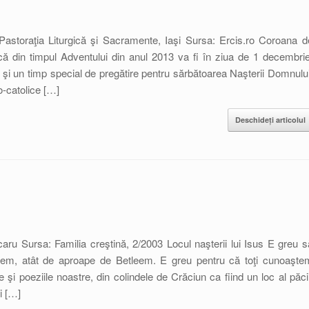
 Pastoraţia Liturgică şi Sacramente, Iaşi Sursa: Ercis.ro Coroana d
ă din timpul Adventului din anul 2013 va fi în ziua de 1 decembrie
şi un timp special de pregătire pentru sărbătoarea Naşterii Domnului
o-catolice […]
Deschideți articolul
caru Sursa: Familia creştină, 2/2003 Locul naşterii lui Isus E greu s
eem, atât de aproape de Betleem. E greu pentru că toţi cunoaşte
e şi poeziile noastre, din colindele de Crăciun ca fiind un loc al păcii
i […]