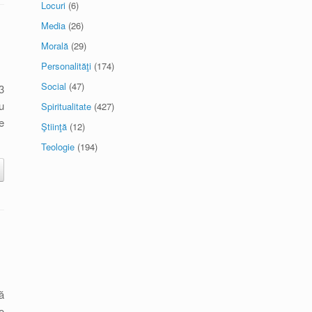
Locuri
(6)
Media
(26)
Morală
(29)
Personalităţi
(174)
Social
(47)
3
u
Spiritualitate
(427)
e
Ştiinţă
(12)
Teologie
(194)
ă
o