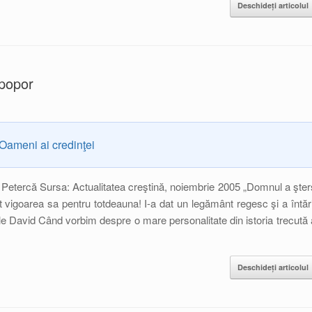
Deschideți articolul
 popor
Oameni ai credinţei
 Petercă Sursa: Actualitatea creştină, noiembrie 2005 „Domnul a şter
ţat vigoarea sa pentru totdeauna! I-a dat un legământ regesc şi a întări
ele David Când vorbim despre o mare personalitate din istoria trecută 
Deschideți articolul