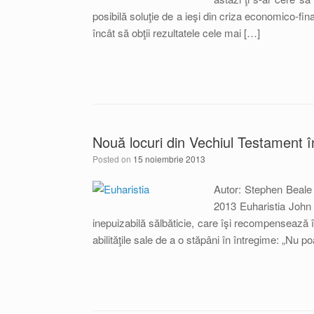
posibilă soluţie de a ieşi din criza economico-fin
încât să obţii rezultatele cele mai […]
Nouă locuri din Vechiul Testament î
Posted on
15 noiembrie 2013
Autor: Stephen Beale
2013 Euharistia Joh
inepuizabilă sălbăticie, care îşi recompensează î
abilităţile sale de a o stăpâni în întregime: „Nu po