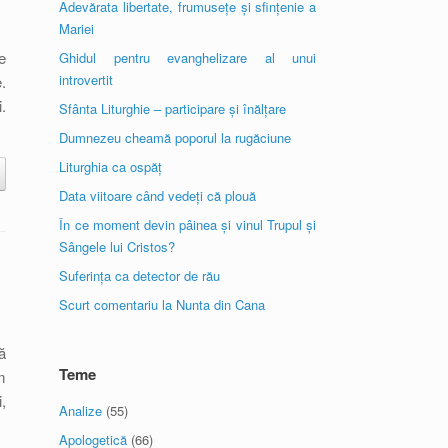
Adevărata libertate, frumusețe și sfințenie a
Mariei
e
Ghidul pentru evanghelizare al unui
introvertit
.
.
Sfânta Liturghie – participare și înălțare
Dumnezeu cheamă poporul la rugăciune
Liturghia ca ospăț
Data viitoare când vedeți că plouă
În ce moment devin pâinea și vinul Trupul și
Sângele lui Cristos?
Suferința ca detector de rău
Scurt comentariu la Nunta din Cana
ă
Teme
m
,
Analize
(55)
Apologetică
(66)