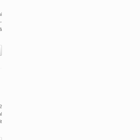
i
-
ă
2
l
t