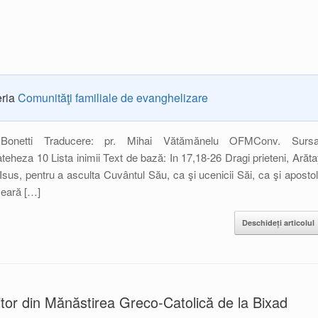
eria
Comunităţi familiale de evanghelizare
Bonetti Traducere: pr. Mihai Vătămănelu OFMConv. Sursa
heza 10 Lista inimii Text de bază: In 17,18-26 Dragi prieteni, Arătaţ
 Isus, pentru a asculta Cuvântul Său, ca şi ucenicii Săi, ca şi apostoli
seară […]
Deschideți articolul
itor din Mănăstirea Greco-Catolică de la Bixad