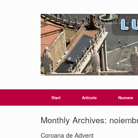
Start
Articole
Numere
Monthly Archives:
noiembr
Coroana de Advent