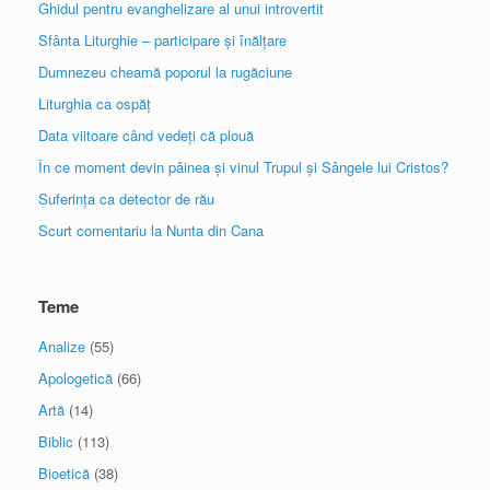
Ghidul pentru evanghelizare al unui introvertit
Sfânta Liturghie – participare și înălțare
Dumnezeu cheamă poporul la rugăciune
Liturghia ca ospăț
Data viitoare când vedeți că plouă
În ce moment devin pâinea și vinul Trupul și Sângele lui Cristos?
Suferința ca detector de rău
Scurt comentariu la Nunta din Cana
Teme
Analize
(55)
Apologetică
(66)
Artă
(14)
Biblic
(113)
Bioetică
(38)