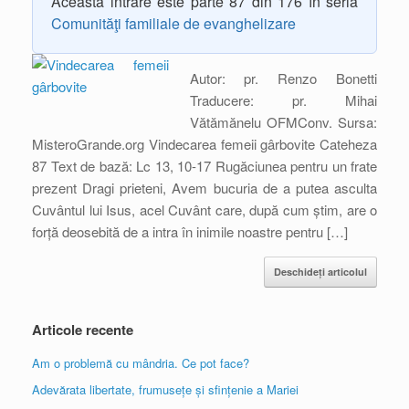
Această intrare este parte 87 din 176 în seria
Comunităţi familiale de evanghelizare
Autor: pr. Renzo Bonetti
Traducere: pr. Mihai
Vătămănelu OFMConv. Sursa:
MisteroGrande.org Vindecarea femeii gârbovite Cateheza
87 Text de bază: Lc 13, 10-17 Rugăciunea pentru un frate
prezent Dragi prieteni, Avem bucuria de a putea asculta
Cuvântul lui Isus, acel Cuvânt care, după cum știm, are o
forță deosebită de a intra în inimile noastre pentru […]
Deschideți articolul
Articole recente
Am o problemă cu mândria. Ce pot face?
Adevărata libertate, frumusețe și sfințenie a Mariei