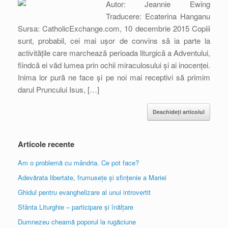
Autor: Jeannie Ewing
Traducere: Ecaterina Hanganu
Sursa: CatholicExchange.com, 10 decembrie 2015 Copiii
sunt, probabil, cei mai ușor de convins să ia parte la
activitățile care marchează perioada liturgică a Adventului,
fiindcă ei văd lumea prin ochii miraculosului și ai inocenței.
Inima lor pură ne face și pe noi mai receptivi să primim
darul Pruncului Isus, […]
Deschideți articolul
Articole recente
Am o problemă cu mândria. Ce pot face?
Adevărata libertate, frumusețe și sfințenie a Mariei
Ghidul pentru evanghelizare al unui introvertit
Sfânta Liturghie – participare și înălțare
Dumnezeu cheamă poporul la rugăciune