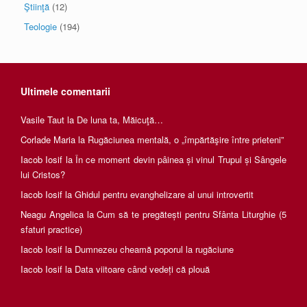
Ştiinţă
(12)
Teologie
(194)
Ultimele comentarii
Vasile Taut
la
De luna ta, Măicuţă…
Corlade Maria
la
Rugăciunea mentală, o „împărtăşire între prieteni”
Iacob Iosif
la
În ce moment devin pâinea și vinul Trupul și Sângele
lui Cristos?
Iacob Iosif
la
Ghidul pentru evanghelizare al unui introvertit
Neagu Angelica
la
Cum să te pregătești pentru Sfânta Liturghie (5
sfaturi practice)
Iacob Iosif
la
Dumnezeu cheamă poporul la rugăciune
Iacob Iosif
la
Data viitoare când vedeți că plouă