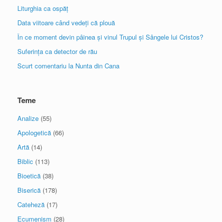
Liturghia ca ospăț
Data viitoare când vedeți că plouă
În ce moment devin pâinea și vinul Trupul și Sângele lui Cristos?
Suferința ca detector de rău
Scurt comentariu la Nunta din Cana
Teme
Analize
(55)
Apologetică
(66)
Artă
(14)
Biblic
(113)
Bioetică
(38)
Biserică
(178)
Cateheză
(17)
Ecumenism
(28)