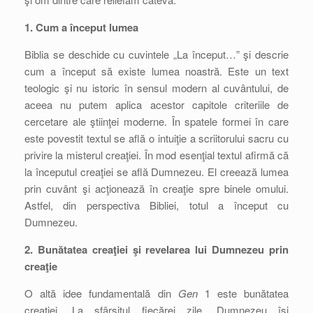
1. Cum a început lumea
Biblia se deschide cu cuvintele „La început…” şi descrie
cum a început să existe lumea noastră. Este un text
teologic şi nu istoric în sensul modern al cuvântului, de
aceea nu putem aplica acestor capitole criteriile de
cercetare ale ştiinţei moderne. În spatele formei în care
este povestit textul se află o intuiţie a scriitorului sacru cu
privire la misterul creaţiei. În mod esenţial textul afirmă că
la începutul creaţiei se află Dumnezeu. El creează lumea
prin cuvânt şi acţionează în creaţie spre binele omului.
Astfel, din perspectiva Bibliei, totul a început cu
Dumnezeu.
2. Bunătatea creaţiei şi revelarea lui Dumnezeu prin
creaţie
O altă idee fundamentală din
Gen
1 este bunătatea
creaţiei. La sfârşitul fiecărei zile, Dumnezeu îşi