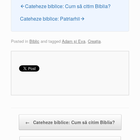
Cateheze biblice: Cum să citim Biblia?
Cateheze biblice: Patriarhii
Posted in
Biblic
and tagged
Adam şi Eva
,
Creaţia
.
Post navigation
←
Cateheze biblice: Cum să citim Biblia?