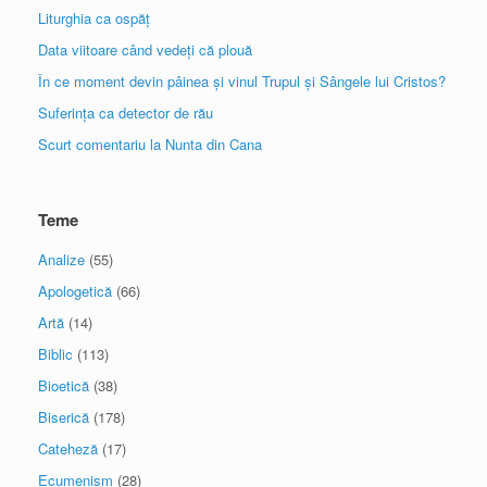
Liturghia ca ospăț
Data viitoare când vedeți că plouă
În ce moment devin pâinea și vinul Trupul și Sângele lui Cristos?
Suferința ca detector de rău
Scurt comentariu la Nunta din Cana
Teme
Analize
(55)
Apologetică
(66)
Artă
(14)
Biblic
(113)
Bioetică
(38)
Biserică
(178)
Cateheză
(17)
Ecumenism
(28)