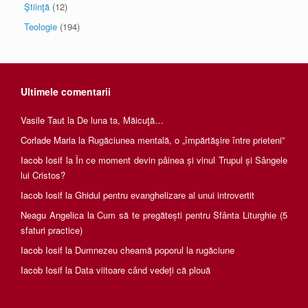
Ştiinţă
(12)
Teologie
(194)
Ultimele comentarii
Vasile Taut
la
De luna ta, Măicuţă…
Corlade Maria
la
Rugăciunea mentală, o „împărtăşire între prieteni”
Iacob Iosif
la
În ce moment devin pâinea și vinul Trupul și Sângele
lui Cristos?
Iacob Iosif
la
Ghidul pentru evanghelizare al unui introvertit
Neagu Angelica
la
Cum să te pregătești pentru Sfânta Liturghie (5
sfaturi practice)
Iacob Iosif
la
Dumnezeu cheamă poporul la rugăciune
Iacob Iosif
la
Data viitoare când vedeți că plouă