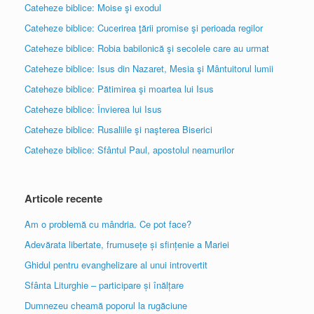
Cateheze biblice: Moise şi exodul
Cateheze biblice: Cucerirea ţării promise şi perioada regilor
Cateheze biblice: Robia babilonică şi secolele care au urmat
Cateheze biblice: Isus din Nazaret, Mesia şi Mântuitorul lumii
Cateheze biblice: Pătimirea şi moartea lui Isus
Cateheze biblice: Învierea lui Isus
Cateheze biblice: Rusaliile şi naşterea Biserici
Cateheze biblice: Sfântul Paul, apostolul neamurilor
Articole recente
Am o problemă cu mândria. Ce pot face?
Adevărata libertate, frumusețe și sfințenie a Mariei
Ghidul pentru evanghelizare al unui introvertit
Sfânta Liturghie – participare și înălțare
Dumnezeu cheamă poporul la rugăciune