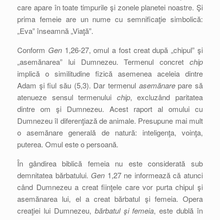
care apare în toate timpurile şi zonele planetei noastre. Şi
prima femeie are un nume cu semnificaţie simbolică:
„Eva” înseamnă „Viaţă”.
Conform
Gen
1,26-27, omul a fost creat după „chipul” şi
„asemănarea” lui Dumnezeu. Termenul concret
chip
implică o similitudine fizică asemenea aceleia dintre
Adam şi fiul său (5,3). Dar termenul
asemănare
pare să
atenueze sensul termenului
chip
, excluzând paritatea
dintre om şi Dumnezeu. Acest raport al omului cu
Dumnezeu îl diferenţiază de animale. Presupune mai mult
o asemănare generală de natură: inteligenţa, voinţa,
puterea. Omul este o persoană.
În gândirea biblică femeia nu este considerată sub
demnitatea bărbatului.
Gen
1,27 ne informează că atunci
când Dumnezeu a creat fiinţele care vor purta chipul şi
asemănarea lui, el a creat bărbatul şi femeia. Opera
creaţiei lui Dumnezeu,
bărbatul şi femeia
, este dublă în