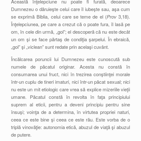
Această înţelepciune nu poate fi furată, deoarece
Dumnezeu o dăruieşte celui care îl iubeşte sau, aşa cum
se exprimă Biblia, celui care se teme de el (
Prov
3,18).
Înţelepciunea, pe care a crezut că o poate fura, îl lasă pe
om, în cele din urmă, „gol”; el descoperă că nu este decât
un om şi se face părtaş de condiţia şarpelui. În ebraică,
„gol” şi „viclean” sunt redate prin acelaşi cuvânt.
Încălcarea poruncii lui Dumnezeu este cunoscută sub
numele de păcatul originar. Acesta nu constă în
consumarea unui fruct, nici în trezirea conştiinţei morale
într-un cuplu de tineri imaturi, nici într-un păcat sexual; nici
nu este un mit etiologic care vrea să explice mizeriile vieţii
umane. Păcatul constă în revolta în faţa principiului
suprem al eticii, pentru a deveni principiu pentru sine
însuşi; voinţa de a determina, în virtutea propriei naturi,
ceea ce este bine şi ceea ce este rău. Este vorba de o
triplă vinovăţie: autonomia etică, abuzul de viaţă şi abuzul
de putere.