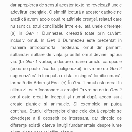
dar apropierea de sensul acestor texte ne revelează unele
adevăruri esenţiale. O simplă lectură a acestor capitole ne
arată că avem acolo două relatări ale creaţiei, relatări care
nu sunt cu totul conciliabile între ele. Iată unele diferenţe:
(a) în
Gen
1 Dumnezeu creează toate prin cuvânt,
inclusiv omul. În
Gen
2 Dumnezeu este prezentat în
manieră antropomorfă, modelând omul din pământ,
suflându-i suflare de viaţă şi astfel omul devine făptură
vie. (b)
Gen
1 vorbeşte despre crearea omului ca specie
(ceea ce poate lăsa loc poligenezei), în vreme ce
Gen
2
sugerează că la început a existat o singură familie umană,
formată din Adam şi Eva. (c) În
Gen
1 omul este creat în
ultima zi, ca o încoronare a creaţiei, în vreme ce în
Gen
2
omul este creat la început şi numai după aceea sunt
create plantele şi animalele. Şi exemplele ar putea
continua. Studiul diferenţelor dintre cele două capitole se
dovedeşte a fi deosebit de interesant, dar dincolo de
diferenţe există câteva intuiţii fundamentale despre lume
şi om dintre care reliefăm câteva.