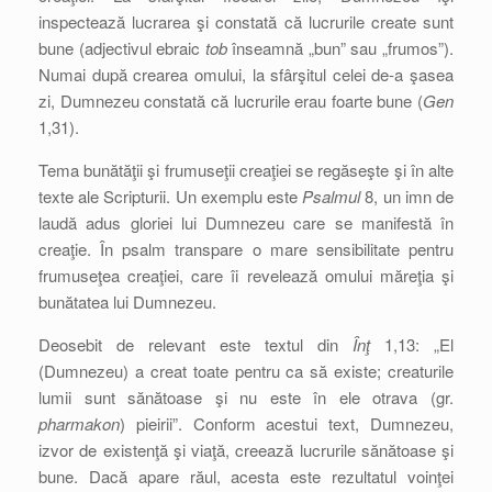
inspectează lucrarea şi constată că lucrurile create sunt
bune (adjectivul ebraic
tob
înseamnă „bun” sau „frumos”).
Numai după crearea omului, la sfârşitul celei de-a şasea
zi, Dumnezeu constată că lucrurile erau foarte bune (
Gen
1,31).
Tema bunătăţii şi frumuseţii creaţiei se regăseşte şi în alte
texte ale Scripturii. Un exemplu este
Psalmul
8, un imn de
laudă adus gloriei lui Dumnezeu care se manifestă în
creaţie. În psalm transpare o mare sensibilitate pentru
frumuseţea creaţiei, care îi revelează omului măreţia şi
bunătatea lui Dumnezeu.
Deosebit de relevant este textul din
Înţ
1,13: „El
(Dumnezeu) a creat toate pentru ca să existe; creaturile
lumii sunt sănătoase şi nu este în ele otrava (gr.
pharmakon
) pieirii”. Conform acestui text, Dumnezeu,
izvor de existenţă şi viaţă, creează lucrurile sănătoase şi
bune. Dacă apare răul, acesta este rezultatul voinţei