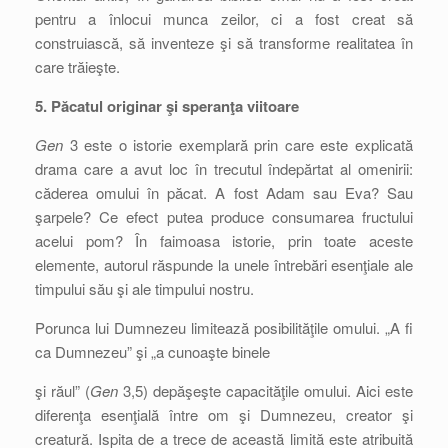
pentru a înlocui munca zeilor, ci a fost creat să
construiască, să inventeze şi să transforme realitatea în
care trăieşte.
5. Păcatul originar şi speranţa viitoare
Gen
3 este o istorie exemplară prin care este explicată
drama care a avut loc în trecutul îndepărtat al omenirii:
căderea omului în păcat. A fost Adam sau Eva? Sau
şarpele? Ce efect putea produce consumarea fructului
acelui pom? În faimoasa istorie, prin toate aceste
elemente, autorul răspunde la unele întrebări esenţiale ale
timpului său şi ale timpului nostru.
Porunca lui Dumnezeu limitează posibilităţile omului. „A fi
ca Dumnezeu” şi „a cunoaşte binele
şi răul” (
Gen
3,5) depăşeşte capacităţile omului. Aici este
diferenţa esenţială între om şi Dumnezeu, creator şi
creatură. Ispita de a trece de această limită este atribuită