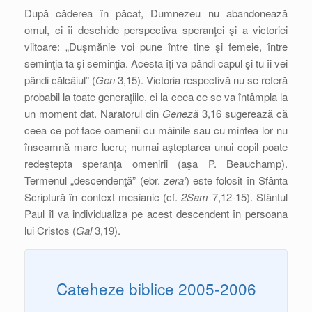
După căderea în păcat, Dumnezeu nu abandonează
omul, ci îi deschide perspectiva speranţei şi a victoriei
viitoare: „Duşmănie voi pune între tine şi femeie, între
seminţia ta şi seminţia. Acesta îţi va pândi capul şi tu îi vei
pândi călcâiul” (
Gen
3,15). Victoria respectivă nu se referă
probabil la toate generaţiile, ci la ceea ce se va întâmpla la
un moment dat. Naratorul din
Geneză
3,16 sugerează că
ceea ce pot face oamenii cu mâinile sau cu mintea lor nu
înseamnă mare lucru; numai aşteptarea unui copil poate
redeştepta speranţa omenirii (aşa P. Beauchamp).
Termenul „descendenţă” (ebr.
zera’
) este folosit în Sfânta
Scriptură în context mesianic (cf.
2Sam
7,12-15). Sfântul
Paul îl va individualiza pe acest descendent în persoana
lui Cristos (
Gal
3,19).
Cateheze biblice 2005-2006