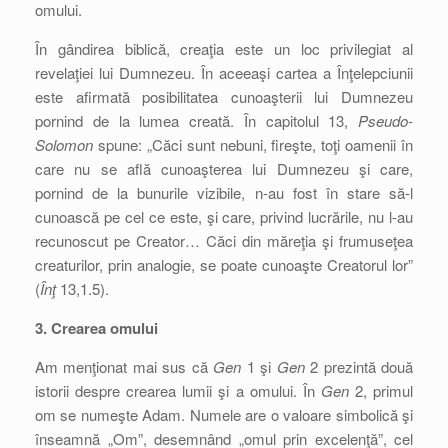
omului.
În gândirea biblică, creaţia este un loc privilegiat al
revelaţiei lui Dumnezeu. În aceeaşi cartea a Înţelepciunii
este afirmată posibilitatea cunoaşterii lui Dumnezeu
pornind de la lumea creată. În capitolul 13,
Pseudo-
Solomon
spune: „Căci sunt nebuni, fireşte, toţi oamenii în
care nu se află cunoaşterea lui Dumnezeu şi care,
pornind de la bunurile vizibile, n-au fost în stare să-l
cunoască pe cel ce este, şi care, privind lucrările, nu l-au
recunoscut pe Creator… Căci din măreţia şi frumuseţea
creaturilor, prin analogie, se poate cunoaşte Creatorul lor”
(
Înţ
13,1.5).
3. Crearea omului
Am menţionat mai sus că
Gen
1 şi
Gen
2 prezintă două
istorii despre crearea lumii şi a omului. În
Gen
2, primul
om se numeşte Adam. Numele are o valoare simbolică şi
înseamnă „Om”, desemnând „omul prin excelenţă”, cel