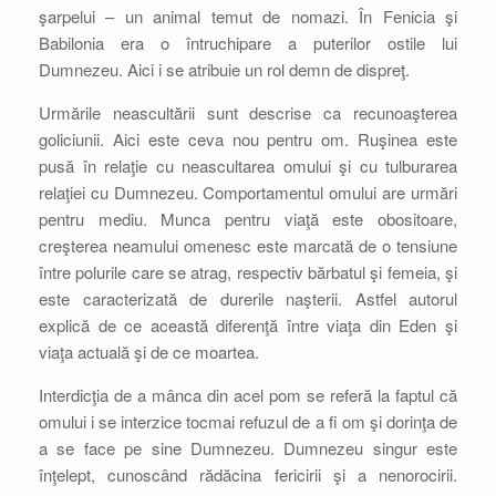
şarpelui – un animal temut de nomazi. În Fenicia şi
Babilonia era o întruchipare a puterilor ostile lui
Dumnezeu. Aici i se atribuie un rol demn de dispreţ.
Urmările neascultării sunt descrise ca recunoaşterea
goliciunii. Aici este ceva nou pentru om. Ruşinea este
pusă în relaţie cu neascultarea omului şi cu tulburarea
relaţiei cu Dumnezeu. Comportamentul omului are urmări
pentru mediu. Munca pentru viaţă este obositoare,
creşterea neamului omenesc este marcată de o tensiune
între polurile care se atrag, respectiv bărbatul şi femeia, şi
este caracterizată de durerile naşterii. Astfel autorul
explică de ce această diferenţă între viaţa din Eden şi
viaţa actuală şi de ce moartea.
Interdicţia de a mânca din acel pom se referă la faptul că
omului i se interzice tocmai refuzul de a fi om şi dorinţa de
a se face pe sine Dumnezeu. Dumnezeu singur este
înţelept, cunoscând rădăcina fericirii şi a nenorocirii.