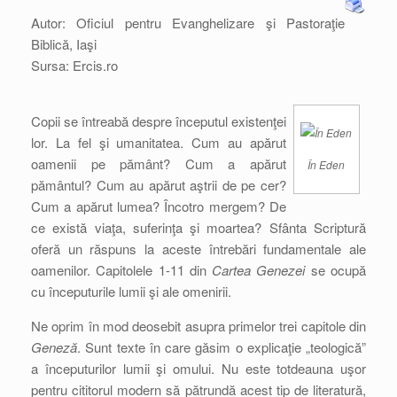
Autor: Oficiul pentru Evanghelizare şi Pastoraţie
Biblică, Iaşi
Sursa: Ercis.ro
Copii se întreabă despre începutul existenţei
lor. La fel şi umanitatea. Cum au apărut
oamenii pe pământ? Cum a apărut
În Eden
pământul? Cum au apărut aştrii de pe cer?
Cum a apărut lumea? Încotro mergem? De
ce există viaţa, suferinţa şi moartea? Sfânta Scriptură
oferă un răspuns la aceste întrebări fundamentale ale
oamenilor. Capitolele 1-11 din
Cartea Genezei
se ocupă
cu începuturile lumii şi ale omenirii.
Ne oprim în mod deosebit asupra primelor trei capitole din
Geneză
. Sunt texte în care găsim o explicaţie „teologică”
a începuturilor lumii şi omului. Nu este totdeauna uşor
pentru cititorul modern să pătrundă acest tip de literatură,