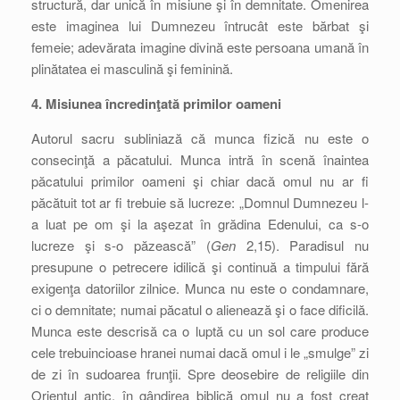
structură, dar unică în misiune şi în demnitate. Omenirea
este imaginea lui Dumnezeu întrucât este bărbat şi
femeie; adevărata imagine divină este persoana umană în
plinătatea ei masculină şi feminină.
4. Misiunea încredinţată primilor oameni
Autorul sacru subliniază că munca fizică nu este o
consecinţă a păcatului. Munca intră în scenă înaintea
păcatului primilor oameni şi chiar dacă omul nu ar fi
păcătuit tot ar fi trebuie să lucreze: „Domnul Dumnezeu l-
a luat pe om şi la aşezat în grădina Edenului, ca s-o
lucreze şi s-o păzească” (
Gen
2,15). Paradisul nu
presupune o petrecere idilică şi continuă a timpului fără
exigenţa datoriilor zilnice. Munca nu este o condamnare,
ci o demnitate; numai păcatul o alienează şi o face dificilă.
Munca este descrisă ca o luptă cu un sol care produce
cele trebuincioase hranei numai dacă omul i le „smulge” zi
de zi în sudoarea frunţii. Spre deosebire de religiile din
Orientul antic, în gândirea biblică omul nu a fost creat