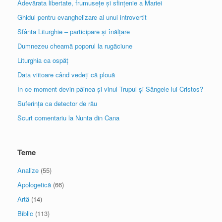
Adevărata libertate, frumusețe și sfințenie a Mariei
Ghidul pentru evanghelizare al unui introvertit
Sfânta Liturghie – participare și înălțare
Dumnezeu cheamă poporul la rugăciune
Liturghia ca ospăț
Data viitoare când vedeți că plouă
În ce moment devin pâinea și vinul Trupul și Sângele lui Cristos?
Suferința ca detector de rău
Scurt comentariu la Nunta din Cana
Teme
Analize
(55)
Apologetică
(66)
Artă
(14)
Biblic
(113)