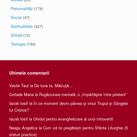
Personalităţi
(174)
Social
(47)
Spiritualitate
(427)
Ştiinţă
(12)
Teologie
(194)
Ultimele comentarii
Vasile Taut
la
De luna ta, Măicuţă…
Corlade Maria
la
Rugăciunea mentală, o „împărtăşire între prieteni”
Iacob Iosif
la
În ce moment devin pâinea și vinul Trupul și Sângele
lui Cristos?
Iacob Iosif
la
Ghidul pentru evanghelizare al unui introvertit
Neagu Angelica
la
Cum să te pregătești pentru Sfânta Liturghie (5
sfaturi practice)