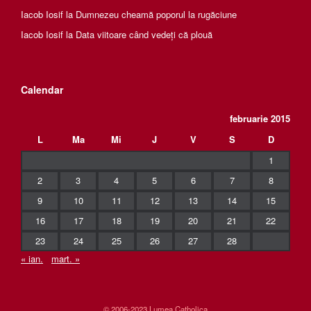
Iacob Iosif
la
Dumnezeu cheamă poporul la rugăciune
Iacob Iosif
la
Data viitoare când vedeți că plouă
Calendar
februarie 2015
L
Ma
Mi
J
V
S
D
1
2
3
4
5
6
7
8
9
10
11
12
13
14
15
16
17
18
19
20
21
22
23
24
25
26
27
28
« ian.
mart. »
© 2006-2023 Lumea Catholica