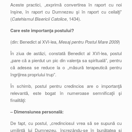
Aceste practici, „exprimă convertirea în raport cu noi
înşine, în raport cu Dumnezeu şi în raport cu ceilalţi”
(
Catehismul Bisericii Catolice
, 1434).
Care este importanţa postului?
(din: Benedict al XVI-lea,
Mesaj pentru Postul Mare 2009
)
În ziua de astăzi, constată Benedict al XVI-lea, postul
„pare că a pierdut un pic din valenţa sa spirituală”, pentru
că adesea se reduce la o „măsură terapeutică pentru
îngrijirea propriului trup”.
În schimb, postul pentru credincios are o importanţă
relevantă, este bogat în numeroase semnificaţii şi
finalităţi:
– Dimensiunea personală:
De fapt, cu postul, „credinciosul vrea să se supună cu
umilinţă lui Dumnezeu, încrezându-se în bunătatea şi