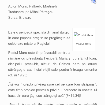
Autor: Mons. Raffaello Martinelli
Traducere: pr. Mihai Pătraşcu
Sursa: Ercis.ro
Este o perioadă specială din anul liturgic,
în care poporul creştin se pregăteşte să
celebreze misterul Paştelui.
Postul Mare
Postul Mare este timp favorabil pentru a
rămâne cu preasfânta Fecioară Maria şi cu sfântul Ioan,
discipolul preaiubit, alături de Cristos care pe cruce
săvârşeşte sacrificiul vieţii sale pentru întreaga omenire
(cf.
In
19,25).
„Îşi vor îndrepta privirea spre cel pe care l-au străpuns”:
este timp propice pentru a privi cu încredere la coasta lui
Isus, din care ţâşnesc „sânge şi apă” (
In
19,34)!
„Postul Mare să fie pentru orice creştin o reînnoită