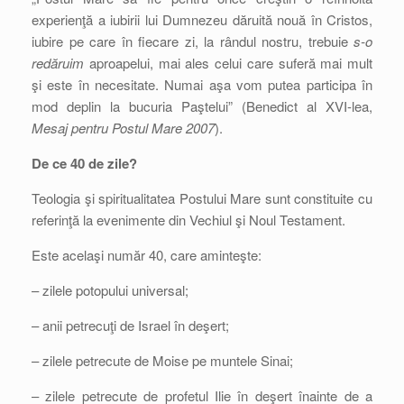
experienţă a iubirii lui Dumnezeu dăruită nouă în Cristos,
iubire pe care în fiecare zi, la rândul nostru, trebuie
s-o
redăruim
aproapelui, mai ales celui care suferă mai mult
şi este în necesitate. Numai aşa vom putea participa în
mod deplin la bucuria Paştelui” (Benedict al XVI-lea,
Mesaj pentru Postul Mare 2007
).
De ce 40 de zile?
Teologia şi spiritualitatea Postului Mare sunt constituite cu
referinţă la evenimente din Vechiul şi Noul Testament.
Este acelaşi număr 40, care aminteşte:
– zilele potopului universal;
– anii petrecuţi de Israel în deşert;
– zilele petrecute de Moise pe muntele Sinai;
– zilele petrecute de profetul Ilie în deşert înainte de a