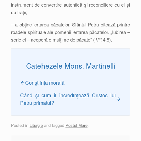
instrument de convertire autentică şi reconciliere cu el şi
cu fraţii;
– a obţine iertarea păcatelor. Sfântul Petru citează printre
roadele spirituale ale pomenii iertarea păcatelor. „Iubirea –
scrie el – acoperă o mulţime de păcate” (
1Pt
4,8).
Catehezele Mons. Martinelli
Conştiinţa morală
Când şi cum îi încredinţează Cristos lui
Petru primatul?
Posted in
Liturgie
and tagged
Postul Mare
.