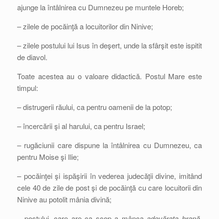
ajunge la întâlnirea cu Dumnezeu pe muntele Horeb;
– zilele de pocăinţă a locuitorilor din Ninive;
– zilele postului lui Isus în deşert, unde la sfârşit este ispitit
de diavol.
Toate acestea au o valoare didactică. Postul Mare este
timpul:
– distrugerii răului, ca pentru oamenii de la potop;
– încercării şi al harului, ca pentru Israel;
– rugăciunii care dispune la întâlnirea cu Dumnezeu, ca
pentru Moise şi Ilie;
– pocăinţei şi ispăşirii în vederea judecăţii divine, imitând
cele 40 de zile de post şi de pocăinţă cu care locuitorii din
Ninive au potolit mânia divină;
– postului, care are ca scop a mânca
adevărata hrană
,