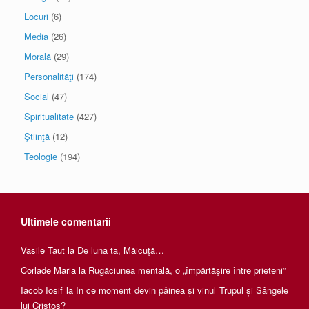
Locuri
(6)
Media
(26)
Morală
(29)
Personalităţi
(174)
Social
(47)
Spiritualitate
(427)
Ştiinţă
(12)
Teologie
(194)
Ultimele comentarii
Vasile Taut
la
De luna ta, Măicuţă…
Corlade Maria
la
Rugăciunea mentală, o „împărtăşire între prieteni”
Iacob Iosif
la
În ce moment devin pâinea și vinul Trupul și Sângele
lui Cristos?