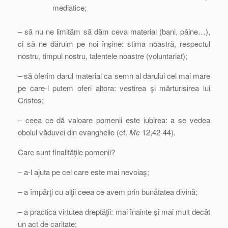
mediatice;
– să nu ne limităm să dăm ceva material (bani, pâine…),
ci să ne dăruim pe noi înşine: stima noastră, respectul
nostru, timpul nostru, talentele noastre (voluntariat);
– să oferim darul material ca semn al darului cel mai mare
pe care-l putem oferi altora: vestirea şi mărturisirea lui
Cristos;
– ceea ce dă valoare pomenii este iubirea: a se vedea
obolul văduvei din evanghelie (cf.
Mc
12,42-44).
Care sunt finalităţile pomenii?
– a-l ajuta pe cel care este mai nevoiaş;
– a împărţi cu alţii ceea ce avem prin bunătatea divină;
– a practica virtutea dreptăţii: mai înainte şi mai mult decât
un act de caritate;