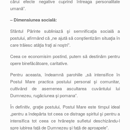
cărui efecte negative cuprind întreaga personalitate
umană”.
– Dimensiunea socială:
Sfântul Părinte subliniază şi semnificaţia socială a
postului, afirmând că „ne ajută să conştientizăm situaţia în
care trăiesc atâţia fraţi ai noştri”.
Ceea ce economisim postind, putem să destinăm pentru
opere binefăcătoare, caritative.
Pentru aceasta, îndeamnă parohiile „să intensifice în
Postul Mare practica postului personal şi comunitar,
cultivând de asemenea ascultarea cuvântului lui
Dumnezeu, rugăciunea şi pomana”.
În definitiv, graţie postului, Postul Mare este timpul ideal
„pentru a îndepărta tot ceea ce distrage spiritul şi pentru a
intensifica tot ceea ce hrăneşte sufletul deschizându-l
spre iubirea faţă de Dumnezeu şi faţă de aproapele”.