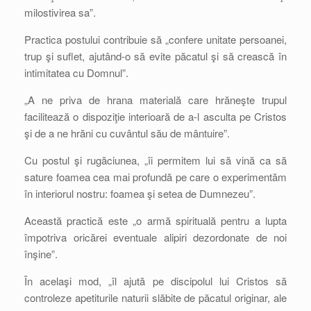
milostivirea sa”.
Practica postului contribuie să „confere unitate persoanei,
trup şi suflet, ajutând-o să evite păcatul şi să crească în
intimitatea cu Domnul”.
„A ne priva de hrana materială care hrăneşte trupul
facilitează o dispoziţie interioară de a-l asculta pe Cristos
şi de a ne hrăni cu cuvântul său de mântuire”.
Cu postul şi rugăciunea, „îi permitem lui să vină ca să
sature foamea cea mai profundă pe care o experimentăm
în interiorul nostru: foamea şi setea de Dumnezeu”.
Această practică este „o armă spirituală pentru a lupta
împotriva oricărei eventuale alipiri dezordonate de noi
înşine”.
În acelaşi mod, „îl ajută pe discipolul lui Cristos să
controleze apetiturile naturii slăbite de păcatul originar, ale