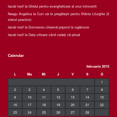
Iacob Iosif
la
Ghidul pentru evanghelizare al unui introvertit
Neagu Angelica
la
Cum să te pregătești pentru Sfânta Liturghie (5
sfaturi practice)
Iacob Iosif
la
Dumnezeu cheamă poporul la rugăciune
Iacob Iosif
la
Data viitoare când vedeți că plouă
Calendar
februarie 2015
L
Ma
Mi
J
V
S
D
1
2
3
4
5
6
7
8
9
10
11
12
13
14
15
16
17
18
19
20
21
22
23
24
25
26
27
28