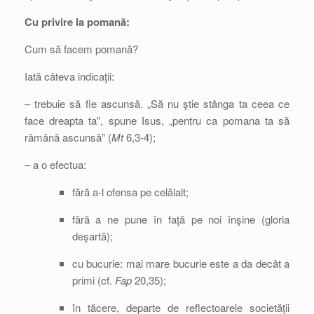
Cu privire la pomană:
Cum să facem pomană?
Iată câteva indicaţii:
– trebuie să fie ascunsă. „Să nu ştie stânga ta ceea ce
face dreapta ta”, spune Isus, „pentru ca pomana ta să
rămână ascunsă” (
Mt
6,3-4);
– a o efectua:
fără a-l ofensa pe celălalt;
fără a ne pune în faţă pe noi înşine (gloria
deşartă);
cu bucurie: mai mare bucurie este a da decât a
primi (cf.
Fap
20,35);
în tăcere, departe de reflectoarele societăţii