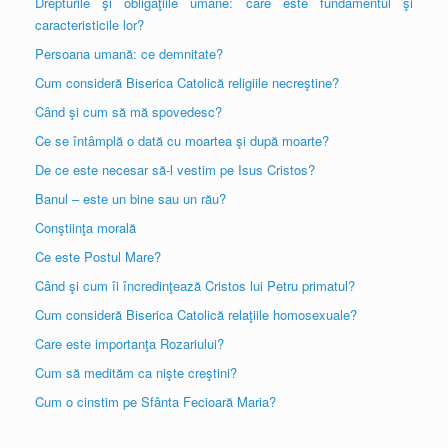
Drepturile şi obligaţiile umane: care este fundamentul şi
caracteristicile lor?
Persoana umană: ce demnitate?
Cum consideră Biserica Catolică religiile necreştine?
Când şi cum să mă spovedesc?
Ce se întâmplă o dată cu moartea şi după moarte?
De ce este necesar să-l vestim pe Isus Cristos?
Banul – este un bine sau un rău?
Conştiinţa morală
Ce este Postul Mare?
Când şi cum îi încredinţează Cristos lui Petru primatul?
Cum consideră Biserica Catolică relaţiile homosexuale?
Care este importanţa Rozariului?
Cum să medităm ca nişte creştini?
Cum o cinstim pe Sfânta Fecioară Maria?