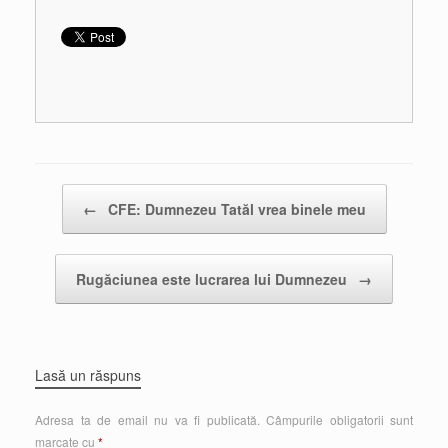
Post navigation
←
CFE: Dumnezeu Tatăl vrea binele meu
Rugăciunea este lucrarea lui Dumnezeu
→
Lasă un răspuns
Adresa ta de email nu va fi publicată.
Câmpurile obligatorii sunt
marcate cu
*