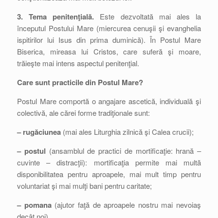
3. Tema penitenţială.
Este dezvoltată mai ales la
începutul Postului Mare (miercurea cenuşii şi evanghelia
ispitirilor lui Isus din prima duminică). În Postul Mare
Biserica, mireasa lui Cristos, care suferă şi moare,
trăieşte mai intens aspectul penitenţial.
Care sunt practicile din Postul Mare?
Postul Mare comportă o angajare ascetică, individuală şi
colectivă, ale cărei forme tradiţionale sunt:
– rugăciunea
(mai ales Liturghia zilnică şi Calea crucii);
– postul
(ansamblul de practici de mortificaţie: hrană –
cuvinte – distracţii): mortificaţia permite mai multă
disponibilitatea pentru aproapele, mai mult timp pentru
voluntariat şi mai mulţi bani pentru caritate;
– pomana
(ajutor faţă de aproapele nostru mai nevoiaş
decât noi).