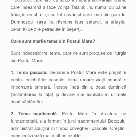
care înseamnă a face voinţa Tatălui: „nu numai cu pâine
trăieşte omul, ci şi cu tot cuvântul care iese din gura lui
Dumnezeu” (aşa i-a răspuns Isus satanei, la sfârşitul
celor 40 de zile petrecute în deşert).
Care sunt marile teme din Postul Mare?
Sunt îndeosebi trei teme, care ne sunt propuse de liturgia
din Postul Mare:
1. Tema pascală.
Deoarece Postul Mare este pregătire
pentru celebrările pascale, tema moarte-viaţă asumă o
importanţă primară. Începe încă din a doua duminică
(Schimbarea la faţă) şi devine mai explicită în ultimele
două săptămâni.
2. Tema baptismală.
Postul Mare în structura sa
fundamentală s-a format în jurul sacramentului Botezului
administrat adulţilor în timpul privegherii pascale. Creştinii
conştientizează mai mult botezul lor.