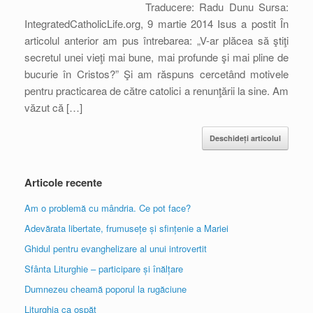
Traducere: Radu Dunu Sursa:
IntegratedCatholicLife.org, 9 martie 2014 Isus a postit În
articolul anterior am pus întrebarea: „V-ar plăcea să ştiţi
secretul unei vieţi mai bune, mai profunde şi mai pline de
bucurie în Cristos?” Şi am răspuns cercetând motivele
pentru practicarea de către catolici a renunţării la sine. Am
văzut că […]
Deschideți articolul
Articole recente
Am o problemă cu mândria. Ce pot face?
Adevărata libertate, frumusețe și sfințenie a Mariei
Ghidul pentru evanghelizare al unui introvertit
Sfânta Liturghie – participare și înălțare
Dumnezeu cheamă poporul la rugăciune
Liturghia ca ospăț