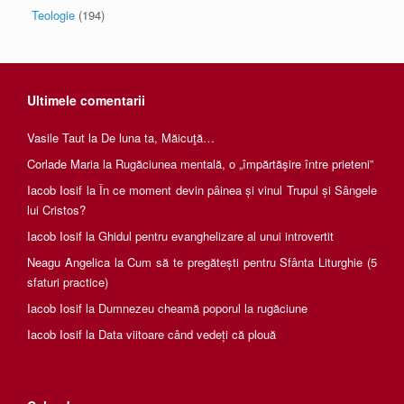
Teologie
(194)
Ultimele comentarii
Vasile Taut
la
De luna ta, Măicuţă…
Corlade Maria
la
Rugăciunea mentală, o „împărtăşire între prieteni”
Iacob Iosif
la
În ce moment devin pâinea și vinul Trupul și Sângele
lui Cristos?
Iacob Iosif
la
Ghidul pentru evanghelizare al unui introvertit
Neagu Angelica
la
Cum să te pregătești pentru Sfânta Liturghie (5
sfaturi practice)
Iacob Iosif
la
Dumnezeu cheamă poporul la rugăciune
Iacob Iosif
la
Data viitoare când vedeți că plouă