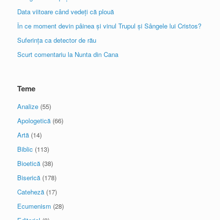
Data viitoare când vedeți că plouă
În ce moment devin pâinea și vinul Trupul și Sângele lui Cristos?
Suferința ca detector de rău
Scurt comentariu la Nunta din Cana
Teme
Analize
(55)
Apologetică
(66)
Artă
(14)
Biblic
(113)
Bioetică
(38)
Biserică
(178)
Cateheză
(17)
Ecumenism
(28)