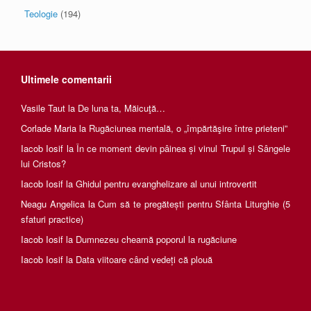
Teologie
(194)
Ultimele comentarii
Vasile Taut
la
De luna ta, Măicuţă…
Corlade Maria
la
Rugăciunea mentală, o „împărtăşire între prieteni”
Iacob Iosif
la
În ce moment devin pâinea și vinul Trupul și Sângele
lui Cristos?
Iacob Iosif
la
Ghidul pentru evanghelizare al unui introvertit
Neagu Angelica
la
Cum să te pregătești pentru Sfânta Liturghie (5
sfaturi practice)
Iacob Iosif
la
Dumnezeu cheamă poporul la rugăciune
Iacob Iosif
la
Data viitoare când vedeți că plouă