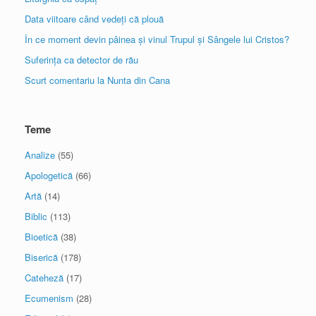
Data viitoare când vedeți că plouă
În ce moment devin pâinea și vinul Trupul și Sângele lui Cristos?
Suferința ca detector de rău
Scurt comentariu la Nunta din Cana
Teme
Analize
(55)
Apologetică
(66)
Artă
(14)
Biblic
(113)
Bioetică
(38)
Biserică
(178)
Cateheză
(17)
Ecumenism
(28)