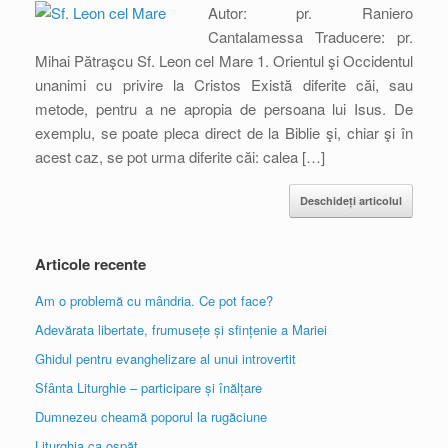
Autor: pr. Raniero
Cantalamessa Traducere: pr.
Mihai Pătraşcu Sf. Leon cel Mare 1. Orientul şi Occidentul
unanimi cu privire la Cristos Există diferite căi, sau
metode, pentru a ne apropia de persoana lui Isus. De
exemplu, se poate pleca direct de la Biblie şi, chiar şi în
acest caz, se pot urma diferite căi: calea […]
Deschideți articolul
Articole recente
Am o problemă cu mândria. Ce pot face?
Adevărata libertate, frumusețe și sfințenie a Mariei
Ghidul pentru evanghelizare al unui introvertit
Sfânta Liturghie – participare și înălțare
Dumnezeu cheamă poporul la rugăciune
Liturghia ca ospăț