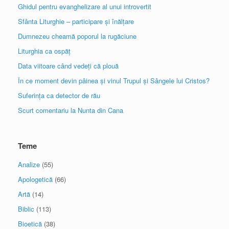
Ghidul pentru evanghelizare al unui introvertit
Sfânta Liturghie – participare și înălțare
Dumnezeu cheamă poporul la rugăciune
Liturghia ca ospăț
Data viitoare când vedeți că plouă
În ce moment devin pâinea și vinul Trupul și Sângele lui Cristos?
Suferința ca detector de rău
Scurt comentariu la Nunta din Cana
Teme
Analize
(55)
Apologetică
(66)
Artă
(14)
Biblic
(113)
Bioetică
(38)