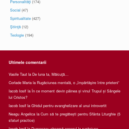
Personalităţi
(174)
Social
(47)
Spiritualitate
(427)
Ştiinţă
(12)
Teologie
(194)
Ultimele comentarii
Vasile Taut
la
De luna ta, Măicuţă…
Corlade Maria
la
Rugăciunea mentală, o „împărtăşire între prieteni”
Iacob Iosif
la
În ce moment devin pâinea și vinul Trupul și Sângele
lui Cristos?
Iacob Iosif
la
Ghidul pentru evanghelizare al unui introvertit
Neagu Angelica
la
Cum să te pregătești pentru Sfânta Liturghie (5
sfaturi practice)
Iacob Iosif
la
Dumnezeu cheamă poporul la rugăciune