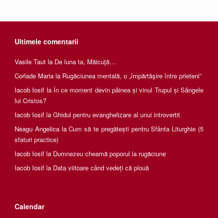
Ultimele comentarii
Vasile Taut
la
De luna ta, Măicuţă…
Corlade Maria
la
Rugăciunea mentală, o „împărtăşire între prieteni”
Iacob Iosif
la
În ce moment devin pâinea și vinul Trupul și Sângele
lui Cristos?
Iacob Iosif
la
Ghidul pentru evanghelizare al unui introvertit
Neagu Angelica
la
Cum să te pregătești pentru Sfânta Liturghie (5
sfaturi practice)
Iacob Iosif
la
Dumnezeu cheamă poporul la rugăciune
Iacob Iosif
la
Data viitoare când vedeți că plouă
Calendar