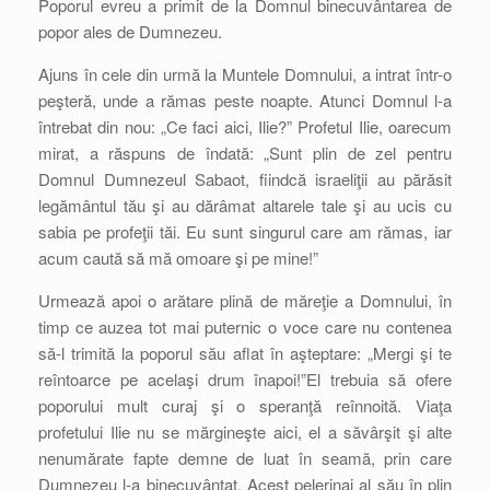
Poporul evreu a primit de la Domnul binecuvântarea de
popor ales de Dumnezeu.
Ajuns în cele din urmă la Muntele Domnului, a intrat într-o
peşteră, unde a rămas peste noapte. Atunci Domnul l-a
întrebat din nou: „Ce faci aici, Ilie?” Profetul Ilie, oarecum
mirat, a răspuns de îndată: „Sunt plin de zel pentru
Domnul Dumnezeul Sabaot, fiindcă israeliţii au părăsit
legământul tău şi au dărâmat altarele tale şi au ucis cu
sabia pe profeţii tăi. Eu sunt singurul care am rămas, iar
acum caută să mă omoare şi pe mine!”
Urmează apoi o arătare plină de măreţie a Domnului, în
timp ce auzea tot mai puternic o voce care nu contenea
să-l trimită la poporul său aflat în aşteptare: „Mergi şi te
reîntoarce pe acelaşi drum înapoi!”El trebuia să ofere
poporului mult curaj şi o speranţă reînnoită. Viaţa
profetului Ilie nu se mărgineşte aici, el a săvârşit şi alte
nenumărate fapte demne de luat în seamă, prin care
Dumnezeu l-a binecuvântat. Acest pelerinaj al său în plin