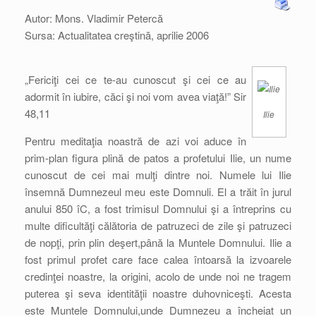
Autor: Mons. Vladimir Petercă
Sursa: Actualitatea creştină, aprilie 2006
„Fericiţi cei ce te-au cunoscut şi cei ce au
adormit în iubire, căci şi noi vom avea viaţă!” Sir
48,11
Ilie
Pentru meditaţia noastră de azi voi aduce în
prim-plan figura plină de patos a profetului Ilie, un nume
cunoscut de cei mai mulţi dintre noi. Numele lui Ilie
însemnă Dumnezeul meu este Domnuli. El a trăit în jurul
anului 850 îC, a fost trimisul Domnului şi a întreprins cu
multe dificultăţi călătoria de patruzeci de zile şi patruzeci
de nopţi, prin plin deşert,până la Muntele Domnului. Ilie a
fost primul profet care face calea întoarsă la izvoarele
credinţei noastre, la origini, acolo de unde noi ne tragem
puterea şi seva identităţii noastre duhovniceşti. Acesta
este Muntele Domnului,unde Dumnezeu a încheiat un