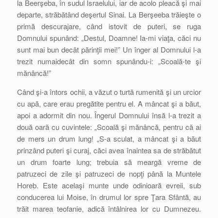
la Beerşeba, în sudul Israelului, iar de acolo pleacă şi mai
departe, străbătând deşertul Sinai. La Berşeeba trăieşte o
primă descurajare, când istovit de puteri, se ruga
Domnului spunând: „Destul, Doamne! Ia-mi viaţa, căci nu
sunt mai bun decât părinţii mei!” Un înger al Domnului l-a
trezit numaidecât din somn spunându-i: „Scoală-te şi
mănâncă!”
Când şi-a întors ochii, a văzut o turtă rumenită şi un urcior
cu apă, care erau pregătite pentru el. A mâncat şi a băut,
apoi a adormit din nou. Îngerul Domnului însă l-a trezit a
două oară cu cuvintele: „Scoală şi mănâncă, pentru că ai
de mers un drum lung! „S-a sculat, a mâncat şi a băut
prinzând puteri şi curaj, căci avea înaintea sa de străbătut
un drum foarte lung; trebuia să meargă vreme de
patruzeci de zile şi patruzeci de nopţi până la Muntele
Horeb. Este acelaşi munte unde odinioară evreii, sub
conducerea lui Moise, în drumul lor spre Ţara Sfântă, au
trăit marea teofanie, adică întâlnirea lor cu Dumnezeu.