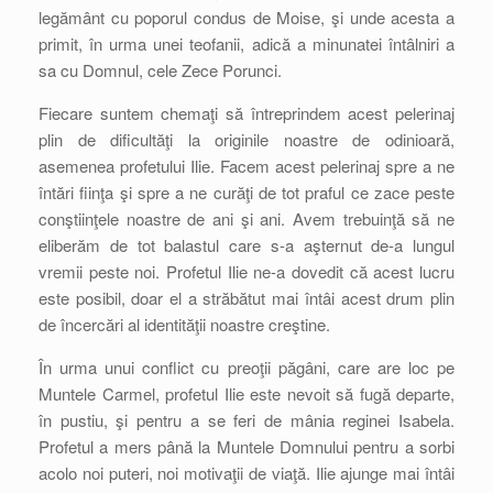
legământ cu poporul condus de Moise, şi unde acesta a
primit, în urma unei teofanii, adică a minunatei întâlniri a
sa cu Domnul, cele Zece Porunci.
Fiecare suntem chemaţi să întreprindem acest pelerinaj
plin de dificultăţi la originile noastre de odinioară,
asemenea profetului Ilie. Facem acest pelerinaj spre a ne
întări fiinţa şi spre a ne curăţi de tot praful ce zace peste
conştiinţele noastre de ani şi ani. Avem trebuinţă să ne
eliberăm de tot balastul care s-a aşternut de-a lungul
vremii peste noi. Profetul Ilie ne-a dovedit că acest lucru
este posibil, doar el a străbătut mai întâi acest drum plin
de încercări al identităţii noastre creştine.
În urma unui conflict cu preoţii păgâni, care are loc pe
Muntele Carmel, profetul Ilie este nevoit să fugă departe,
în pustiu, şi pentru a se feri de mânia reginei Isabela.
Profetul a mers până la Muntele Domnului pentru a sorbi
acolo noi puteri, noi motivaţii de viaţă. Ilie ajunge mai întâi