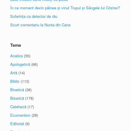
În ce moment devin pâinea și vinul Trupul și Sângele lui Cristos?
Suferința ca detector de rău
Scurt comentariu la Nunta din Cana
Teme
Analize
(55)
Apologetică
(66)
Artă
(14)
Biblic
(113)
Bioetică
(38)
Biserică
(178)
Cateheză
(17)
Ecumenism
(28)
Editorial
(9)