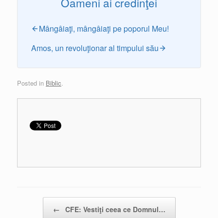
Oameni ai credinţei
Mângâiaţi, mângâiaţi pe poporul Meu!
Amos, un revoluţionar al timpului său
Posted in
Biblic
.
Post navigation
←
CFE: Vestiţi ceea ce Domnul…