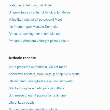
Isaia, un profet clasic al Bibliei
Ultimele fapte şi sfârşitul fericit al lui Moise
Mângâiaţi, mângâiaţi pe poporul Meu!
Ilie în drum spre Muntele Domnului
Amos, un revoluţionar al timpului său
Patriarhul Abraham vorbeşte peste veacuri
Articole recente
Am o problemă cu mândria. Ce pot face?
Adevărata libertate, frumusețe și sfințenie a Mariei
Ghidul pentru evanghelizare al unui introvertit
Sfânta Liturghie – participare și înălțare
Dumnezeu cheamă poporul la rugăciune
Liturghia ca ospăț
Data viitoare când vedeți că plouă