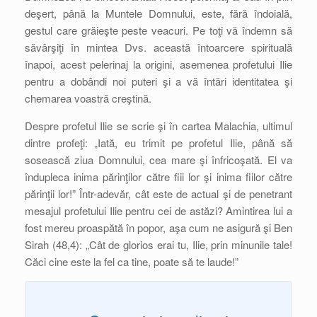
deşert, până la Muntele Domnului, este, fără îndoială,
gestul care grăieşte peste veacuri. Pe toţi vă îndemn să
săvârşiţi în mintea Dvs. această întoarcere spirituală
înapoi, acest pelerinaj la origini, asemenea profetului Ilie
pentru a dobândi noi puteri şi a vă întări identitatea şi
chemarea voastră creştină.
Despre profetul Ilie se scrie şi în cartea Malachia, ultimul
dintre profeţi: „Iată, eu trimit pe profetul Ilie, până să
sosească ziua Domnului, cea mare şi înfricoşată. El va
îndupleca inima părinţilor către fiii lor şi inima fiilor către
părinţii lor!” Într-adevăr, cât este de actual şi de penetrant
mesajul profetului Ilie pentru cei de astăzi? Amintirea lui a
fost mereu proaspătă în popor, aşa cum ne asigură şi Ben
Sirah (48,4): „Cât de glorios erai tu, Ilie, prin minunile tale!
Căci cine este la fel ca tine, poate să te laude!”