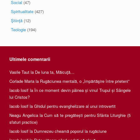
Social
(47)
Spiritualitate
(427)
Ştiinţă
(12)
Teologie
(194)
Ultimele comentarii
Vasile Taut
la
De luna ta, Măicuţă…
Corlade Maria
la
Rugăciunea mentală, o „împărtăşire între prieteni”
Iacob Iosif
la
În ce moment devin pâinea și vinul Trupul și Sângele
lui Cristos?
Iacob Iosif
la
Ghidul pentru evanghelizare al unui introvertit
Neagu Angelica
la
Cum să te pregătești pentru Sfânta Liturghie (5
sfaturi practice)
Iacob Iosif
la
Dumnezeu cheamă poporul la rugăciune