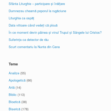
Sfânta Liturghie – participare și înălțare
Dumnezeu cheamă poporul la rugăciune
Liturghia ca ospăț
Data viitoare când vedeți că plouă
În ce moment devin pâinea și vinul Trupul și Sângele lui Cristos?
Suferința ca detector de rău
Scurt comentariu la Nunta din Cana
Teme
Analize
(55)
Apologetică
(66)
Artă
(14)
Biblic
(113)
Bioetică
(38)
Biserică
(178)