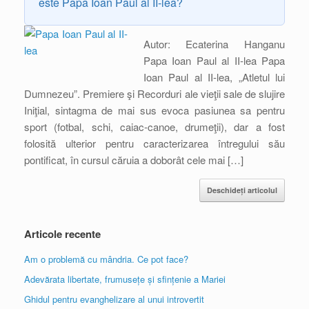
este Papa Ioan Paul al II-lea?
Autor: Ecaterina Hanganu
Papa Ioan Paul al II-lea Papa
Ioan Paul al II-lea, „Atletul lui
Dumnezeu”. Premiere şi Recorduri ale vieţii sale de slujire
Iniţial, sintagma de mai sus evoca pasiunea sa pentru
sport (fotbal, schi, caiac-canoe, drumeţii), dar a fost
folosită ulterior pentru caracterizarea întregului său
pontificat, în cursul căruia a doborât cele mai […]
Deschideți articolul
Articole recente
Am o problemă cu mândria. Ce pot face?
Adevărata libertate, frumusețe și sfințenie a Mariei
Ghidul pentru evanghelizare al unui introvertit