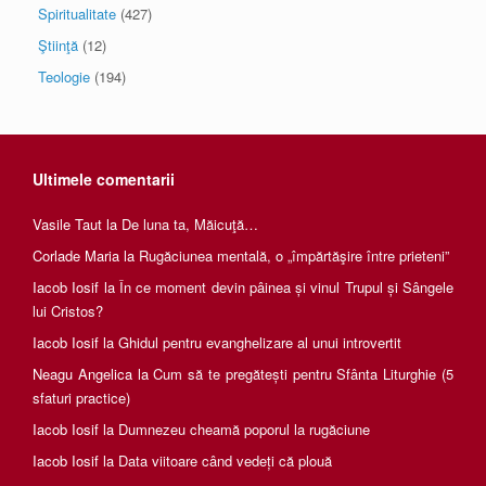
Spiritualitate
(427)
Ştiinţă
(12)
Teologie
(194)
Ultimele comentarii
Vasile Taut
la
De luna ta, Măicuţă…
Corlade Maria
la
Rugăciunea mentală, o „împărtăşire între prieteni”
Iacob Iosif
la
În ce moment devin pâinea și vinul Trupul și Sângele
lui Cristos?
Iacob Iosif
la
Ghidul pentru evanghelizare al unui introvertit
Neagu Angelica
la
Cum să te pregătești pentru Sfânta Liturghie (5
sfaturi practice)
Iacob Iosif
la
Dumnezeu cheamă poporul la rugăciune
Iacob Iosif
la
Data viitoare când vedeți că plouă