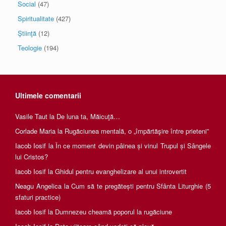
Social
(47)
Spiritualitate
(427)
Ştiinţă
(12)
Teologie
(194)
Ultimele comentarii
Vasile Taut
la
De luna ta, Măicuţă…
Corlade Maria
la
Rugăciunea mentală, o „împărtăşire între prieteni”
Iacob Iosif
la
În ce moment devin pâinea și vinul Trupul și Sângele
lui Cristos?
Iacob Iosif
la
Ghidul pentru evanghelizare al unui introvertit
Neagu Angelica
la
Cum să te pregătești pentru Sfânta Liturghie (5
sfaturi practice)
Iacob Iosif
la
Dumnezeu cheamă poporul la rugăciune