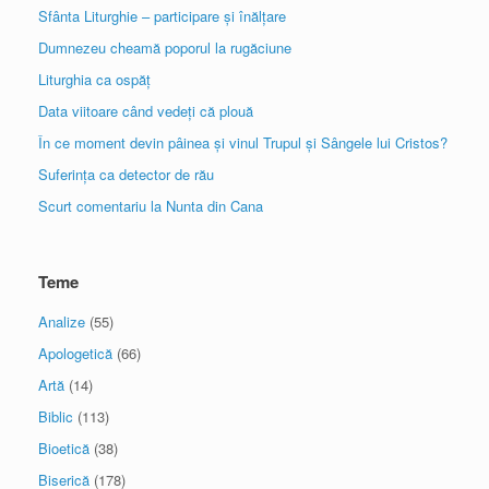
Sfânta Liturghie – participare și înălțare
Dumnezeu cheamă poporul la rugăciune
Liturghia ca ospăț
Data viitoare când vedeți că plouă
În ce moment devin pâinea și vinul Trupul și Sângele lui Cristos?
Suferința ca detector de rău
Scurt comentariu la Nunta din Cana
Teme
Analize
(55)
Apologetică
(66)
Artă
(14)
Biblic
(113)
Bioetică
(38)
Biserică
(178)