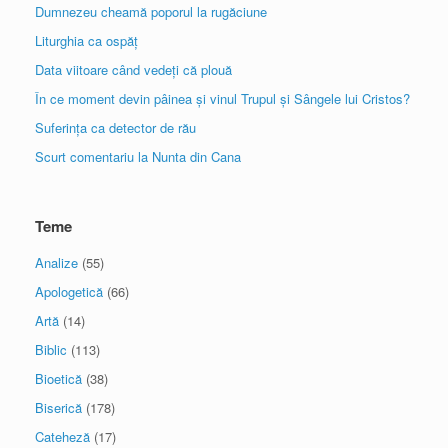
Dumnezeu cheamă poporul la rugăciune
Liturghia ca ospăț
Data viitoare când vedeți că plouă
În ce moment devin pâinea și vinul Trupul și Sângele lui Cristos?
Suferința ca detector de rău
Scurt comentariu la Nunta din Cana
Teme
Analize
(55)
Apologetică
(66)
Artă
(14)
Biblic
(113)
Bioetică
(38)
Biserică
(178)
Cateheză
(17)