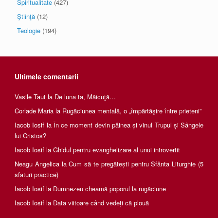
Spiritualitate
(427)
Ştiinţă
(12)
Teologie
(194)
Ultimele comentarii
Vasile Taut
la
De luna ta, Măicuţă…
Corlade Maria
la
Rugăciunea mentală, o „împărtăşire între prieteni”
Iacob Iosif
la
În ce moment devin pâinea și vinul Trupul și Sângele
lui Cristos?
Iacob Iosif
la
Ghidul pentru evanghelizare al unui introvertit
Neagu Angelica
la
Cum să te pregătești pentru Sfânta Liturghie (5
sfaturi practice)
Iacob Iosif
la
Dumnezeu cheamă poporul la rugăciune
Iacob Iosif
la
Data viitoare când vedeți că plouă