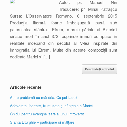
Autor: pr. Manuel Nin
Traducere: pr. Mihai Pătrașcu
Sursa: L’Osservatore Romano, 8 septembrie 2015
Producţia literară foarte îmbelşugată pusă sub
paternitatea sfântului Efrem, marele părinte al Bisericii
siriace mort în anul 373, cuprinde imnuri compuse în
realitate începând din secolul al V-lea inspirate din
imnografia lui Efrem. Multe din aceste compoziţii sunt
dedicate Mariei şi […]
Deschideți articolul
Articole recente
Am o problemă cu mândria. Ce pot face?
Adevărata libertate, frumusețe și sfințenie a Mariei
Ghidul pentru evanghelizare al unui introvertit
Sfânta Liturghie – participare și înălțare