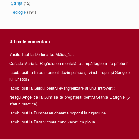
Ştiinţă
(12)
Teologie
(194)
Ultimele comentarii
Vasile Taut
la
De luna ta, Măicuţă…
Corlade Maria
la
Rugăciunea mentală, o „împărtăşire între prieteni”
Iacob Iosif
la
În ce moment devin pâinea și vinul Trupul și Sângele
lui Cristos?
Iacob Iosif
la
Ghidul pentru evanghelizare al unui introvertit
Neagu Angelica
la
Cum să te pregătești pentru Sfânta Liturghie (5
sfaturi practice)
Iacob Iosif
la
Dumnezeu cheamă poporul la rugăciune
Iacob Iosif
la
Data viitoare când vedeți că plouă