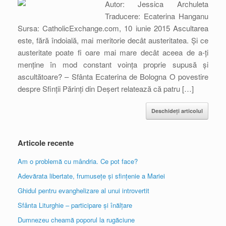
Autor: Jessica Archuleta
Traducere: Ecaterina Hanganu
Sursa: CatholicExchange.com, 10 iunie 2015 Ascultarea
este, fără îndoială, mai meritorie decât austeritatea. Și ce
austeritate poate fi oare mai mare decât aceea de a-ți
menține în mod constant voința proprie supusă și
ascultătoare? – Sfânta Ecaterina de Bologna O povestire
despre Sfinții Părinți din Deșert relatează că patru […]
Deschideți articolul
Articole recente
Am o problemă cu mândria. Ce pot face?
Adevărata libertate, frumusețe și sfințenie a Mariei
Ghidul pentru evanghelizare al unui introvertit
Sfânta Liturghie – participare și înălțare
Dumnezeu cheamă poporul la rugăciune