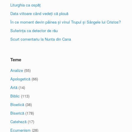
Liturghia ca ospăț
Data viitoare când vedeți că plouă
În ce moment devin pâinea și vinul Trupul și Sângele lui Cristos?
Suferința ca detector de rău
Scurt comentariu la Nunta din Cana
Teme
Analize
(55)
Apologetică
(66)
Artă
(14)
Biblic
(113)
Bioetică
(38)
Biserică
(178)
Cateheză
(17)
Ecumenism
(28)