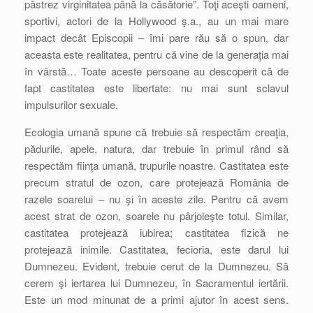
păstrez virginitatea până la căsătorie”. Toţi aceşti oameni,
sportivi, actori de la Hollywood ş.a., au un mai mare
impact decât Episcopii – îmi pare rău să o spun, dar
aceasta este realitatea, pentru că vine de la generaţia mai
în vârstă… Toate aceste persoane au descoperit că de
fapt castitatea este libertate: nu mai sunt sclavul
impulsurilor sexuale.
Ecologia umană spune că trebuie să respectăm creaţia,
pădurile, apele, natura, dar trebuie în primul rând să
respectăm fiinţa umană, trupurile noastre. Castitatea este
precum stratul de ozon, care protejează România de
razele soarelui – nu şi în aceste zile. Pentru că avem
acest strat de ozon, soarele nu pârjoleşte totul. Similar,
castitatea protejează iubirea; castitatea fizică ne
protejează inimile. Castitatea, fecioria, este darul lui
Dumnezeu. Evident, trebuie cerut de la Dumnezeu. Să
cerem şi iertarea lui Dumnezeu, în Sacramentul iertării.
Este un mod minunat de a primi ajutor în acest sens.