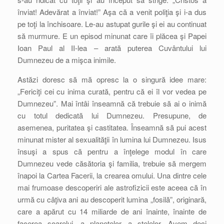
înviat! Adevărat a înviat!” Aşa că a venit poliţia şi i-a dus
pe toţi la închisoare. Le-au astupat gurile şi ei au continuat
să murmure. E un episod minunat care îi plăcea şi Papei
Ioan Paul al II-lea – arată puterea Cuvântului lui
Dumnezeu de a mişca inimile.
Astăzi doresc să mă opresc la o singură idee mare:
„Fericiţi cei cu inima curată, pentru că ei îl vor vedea pe
Dumnezeu”. Mai întâi înseamnă că trebuie să ai o inimă
cu totul dedicată lui Dumnezeu. Presupune, de
asemenea, puritatea şi castitatea. Înseamnă să pui acest
minunat mister al sexualităţii în lumina lui Dumnezeu. Isus
însuşi a spus că pentru a înţelege modul în care
Dumnezeu vede căsătoria şi familia, trebuie să mergem
înapoi la Cartea Facerii, la crearea omului. Una dintre cele
mai frumoase descoperiri ale astrofizicii este aceea că în
urmă cu câţiva ani au descoperit lumina „fosilă”, originară,
care a apărut cu 14 miliarde de ani înainte, înainte de
facerea soarelui, a planetelor, a stelelor. Avem deci