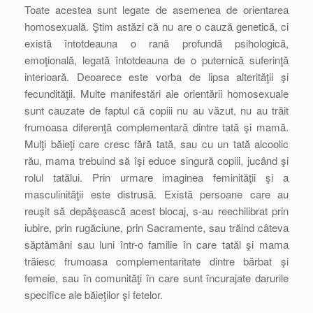
Toate acestea sunt legate de asemenea de orientarea
homosexuală. Ştim astăzi că nu are o cauză genetică, ci
există întotdeauna o rană profundă psihologică,
emoţională, legată întotdeauna de o puternică suferinţă
interioară. Deoarece este vorba de lipsa alterităţii şi
fecundităţii. Multe manifestări ale orientării homosexuale
sunt cauzate de faptul că copiii nu au văzut, nu au trăit
frumoasa diferenţă complementară dintre tată şi mamă.
Mulţi băieţi care cresc fără tată, sau cu un tată alcoolic
rău, mama trebuind să îşi educe singură copiii, jucând şi
rolul tatălui. Prin urmare imaginea feminităţii şi a
masculinităţii este distrusă. Există persoane care au
reuşit să depăşească acest blocaj, s-au reechilibrat prin
iubire, prin rugăciune, prin Sacramente, sau trăind câteva
săptămâni sau luni într-o familie în care tatăl şi mama
trăiesc frumoasa complementaritate dintre bărbat şi
femeie, sau în comunităţi în care sunt încurajate darurile
specifice ale băieţilor şi fetelor.