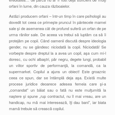
orfani în lume, din cauza războaielor.
Astăzi producem orfani – într-un timp în care psihologii au
dovedit tot ceea ce primeşte pruncul în pântecele mamei
sale şi de asemenea cât de profund suferă un orfan de pe
urma rănilor sale. De aceea va trebui să luptăm ca să îi
protejăm pe copii. Când oamenii discută despre ideologia
gender, nu se gândesc niciodată la copii. Niciodată! Se
vorbeşte despre dreptul la a avea un copil, aşa cum mi-l
doresc, cu ochi albaştri, păr negru, degete lungi, probabil
un viitor sportiv de performanţă, la comandă, ca la
supermarket. Copilul a ajuns un obiect! Este groaznic
ceea ce spun, dar se întâmplă deja aşa. Există multe
procese juridice deoarece adesea femeia care şi-a
„comandat” un băiat sau o fată nu este mulţumită la
naştere şi spune „rup contractul, nu îl mai vreau, are un
handicap, nu mă mai interesează, îţi dau bani”, iar biata
mamă trebuie să crească copilul.