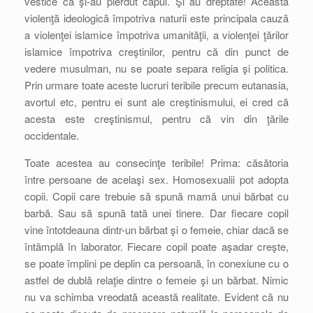
vestice că şi-au pierdut capul. Şi au dreptate! Această
violenţă ideologică împotriva naturii este principala cauză
a violenţei islamice împotriva umanităţii, a violenţei ţărilor
islamice împotriva creştinilor, pentru că din punct de
vedere musulman, nu se poate separa religia şi politica.
Prin urmare toate aceste lucruri teribile precum eutanasia,
avortul etc, pentru ei sunt ale creştinismului, ei cred că
acesta este creştinismul, pentru că vin din ţările
occidentale.
Toate acestea au consecinţe teribile! Prima: căsătoria
între persoane de acelaşi sex. Homosexualii pot adopta
copii. Copii care trebuie să spună mamă unui bărbat cu
barbă. Sau să spună tată unei tinere. Dar fiecare copil
vine întotdeauna dintr-un bărbat şi o femeie, chiar dacă se
întâmplă în laborator. Fiecare copil poate aşadar creşte,
se poate împlini pe deplin ca persoană, în conexiune cu o
astfel de dublă relaţie dintre o femeie şi un bărbat. Nimic
nu va schimba vreodată această realitate. Evident că nu