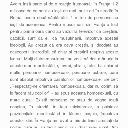
Avem însă parte şi de o reacţie frumoasă: în Franţa 1-2
milioane de oameni au ieşit de mai multe ori în stradă; în
Roma, acum două săptămâni, 1 milion de persoane au
ieşit de asemenea. Pentru musulmanii din Franţa a fost
pentru prima oară când au văzut la televizor că creştinii,
catolicii, sunt ca ei, ca musulmanii, împotriva acestei
ideologii. Au crezut că era ceva creştin, şi deodată au
descoperit, incredibil, că chiar şi creştinii resping aceste
lucruri. Mulţi dintre musulmani au venit să dea mărturie la
aceste mari manifestări, şi evrei, chiar şi atei, ba chiar şi
multe persoane homosexuale, persoane publice, care
sunt absolut împotriva căsătoriilor homosexuale. Ele cer:
„Respectaţi-ne orientarea homosexuală, dar nu dorim să
le facem rău copiilor” – au spus aceasta homosexuali, cu
mare curaj! Există persoane ce stau de veghe toată
noaptea, în stradă, în faţa ministerelor, a palatelor
prezidenţiale, manifestând în tăcere, paşnic, împotriva
acestor idei. În Franţa am avut o mie de tineri arestaţi de
poliţie, care nu au făcut nimic rău, doar s-au rugat. Am