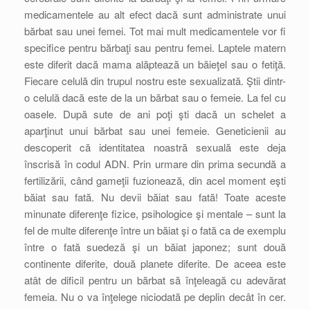
medicamentele au alt efect dacă sunt administrate unui
bărbat sau unei femei. Tot mai mult medicamentele vor fi
specifice pentru bărbaţi sau pentru femei. Laptele matern
este diferit dacă mama alăptează un băieţel sau o fetiţă.
Fiecare celulă din trupul nostru este sexualizată. Ştii dintr-
o celulă dacă este de la un bărbat sau o femeie. La fel cu
oasele. După sute de ani poţi şti dacă un schelet a
aparţinut unui bărbat sau unei femeie. Geneticienii au
descoperit că identitatea noastră sexuală este deja
înscrisă în codul ADN. Prin urmare din prima secundă a
fertilizării, când gameţii fuzionează, din acel moment eşti
băiat sau fată. Nu devii băiat sau fată! Toate aceste
minunate diferenţe fizice, psihologice şi mentale – sunt la
fel de multe diferenţe între un băiat şi o fată ca de exemplu
între o fată suedeză şi un băiat japonez; sunt două
continente diferite, două planete diferite. De aceea este
atât de dificil pentru un bărbat să înţeleagă cu adevărat
femeia. Nu o va înţelege niciodată pe deplin decât în cer.