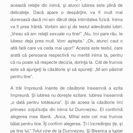
această relaţie din inimă, şi atunci iubirea este plină de
delicateţe. Dacă apare o despărţire, va fi mult mai
dureroasă dacă mi-am dăruit deja intimitatea fizică. Inima
va fi prea frântă. Vorbim aici şi de testul adevăratei iubiri.
„Vreau să am relaţii sexuale cu tine!” „Nu, îmi pare rău, te
iubesc deja prea mult. Vom aştepta.” „Ok, atunci caut o
altă fată care va ceda mai uşor!” Acesta este testul, care
arată că persoana respectivă nu merită inima ta, pentru
că nu poate să respecte decizia, dorinţa ta. Cât de frumos
este să ajungeţi la căsătorie şi să spuneţi: „M-am păstrat
pentru tine”.
A trăi împreună înainte de căsătorie înseamnă a ezita
împreună. Şi iubirea nu doreşte ezitare. Iubirea înseamnă
„o dată pentru totdeauna”. Şi de aceea la căsătorie îmi
primesc soţul/soţia din inima lui Dumnezeu. El confirmă
alegerea mea liberă. „Anca, Mihai este cel mai frumos
băiat pentru tine. Îţi confirm alegerea. Ţi-l încredinţez ţie, şi
pe tine lui.” Totul vine de la Dumnezeu. Şi Biserica a luptat