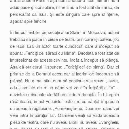
a trăit aceste Fericiri aşa cum a făcut-o Isus, nimeni nu a
adus pace şi consolare, nimeni nu a fost atât de sărac, de
persecutat ca Isus. Şi este singura cale spre sfinţenie,
aşadar spre fericire.
În timpul teribilei persecuţii a lui Stalin, în Moscova, actorii
trebuiau să joace în piese de teatru prin care îşi băteau joc
de Isus. Era un actor foarte cunoscut, care a început să
spună: „Fericiţi cei săraci cu inima”. Deodată a fost atât de
impresionat de aceste cuvinte, încât a început să plângă.
Aşa că sufleurul îi spunea: „Fericiţi cei ce plâng”. Dar el
primise de la Domnul acest dar al lacrimilor: începuse să
plângă. Nu a mai ştiut cum să continue şi a spus: „Isuse,
adu-ţi aminte de mine când vei veni în Împărăţia Ta” –
cuvintele minunate ale tâlharului de-a dreapta. În Liturghia
răsăriteană, imnul Fericirilor este mereu cântat împreună
cu această rugăciune: „Pomeneşte-ne, Doamne, când vei
veni întru Împărăţia Ta”. Oamenii veniţi să vadă această
piesă de teatru, care nu aveau Biblii, nu aveau Evanghelii,
s-au ridicat cu toţii şi au început să strige: „Cristos a