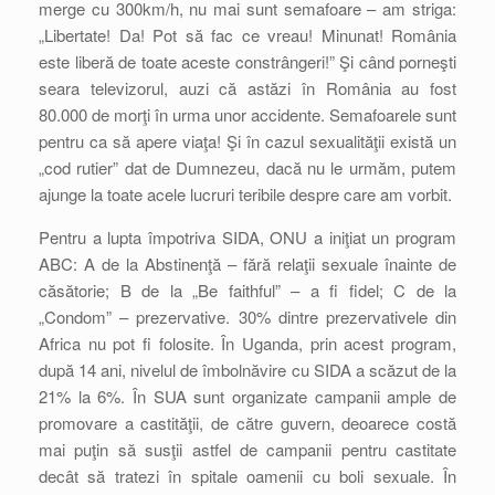
merge cu 300km/h, nu mai sunt semafoare – am striga:
„Libertate! Da! Pot să fac ce vreau! Minunat! România
este liberă de toate aceste constrângeri!” Şi când porneşti
seara televizorul, auzi că astăzi în România au fost
80.000 de morţi în urma unor accidente. Semafoarele sunt
pentru ca să apere viaţa! Şi în cazul sexualităţii există un
„cod rutier” dat de Dumnezeu, dacă nu le urmăm, putem
ajunge la toate acele lucruri teribile despre care am vorbit.
Pentru a lupta împotriva SIDA, ONU a iniţiat un program
ABC: A de la Abstinenţă – fără relaţii sexuale înainte de
căsătorie; B de la „Be faithful” – a fi fidel; C de la
„Condom” – prezervative. 30% dintre prezervativele din
Africa nu pot fi folosite. În Uganda, prin acest program,
după 14 ani, nivelul de îmbolnăvire cu SIDA a scăzut de la
21% la 6%. În SUA sunt organizate campanii ample de
promovare a castităţii, de către guvern, deoarece costă
mai puţin să susţii astfel de campanii pentru castitate
decât să tratezi în spitale oamenii cu boli sexuale. În