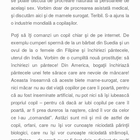
se poate discuta de procreare naturală la persoanele de
acelaşi sex. Vorbim doar de procrearea asistată medical,
şi discutăm aici şi de mamele surogat. Teribil. S-a ajuns la
o industrie mondială a copilaşilor.
Poţi să îţi comanzi un copil chiar şi de pe internet. De
exemplu cumperi spermă de la un bărbat din Suedia şi un
ovul de la o femeie din Filipine şi închiriezi pântecele,
uterul din India. Vorbim de o cumplită nouă prostituţie: să
închiriezi un pântece! Din America, bogaţii închiriază
pântecele unei fete sărace care are nevoie de mâncare!
Aceasta înseamnă că aceste biete mame-surogat, care
nici măcar nu au dat viaţă copiilor pe care îi poartă, pentru
că au fost inseminate artificial, nu pot nici să îşi iubească
propriul copil – pentru că dacă ar iubi copilul pe care îl
poartă, ar fi prea dureros la naştere, când îl vor da celor
ce l-au „comandat”. Astăzi sunt mii şi mii de astfel de
copii, orfani, care nu îşi vor cunoaşte niciodată părinţii
biologici, care nu îşi vor cunoaşte niciodată strămoşii,
ereditatea… de parcă nu ar fi fost deja suficient de mulţi