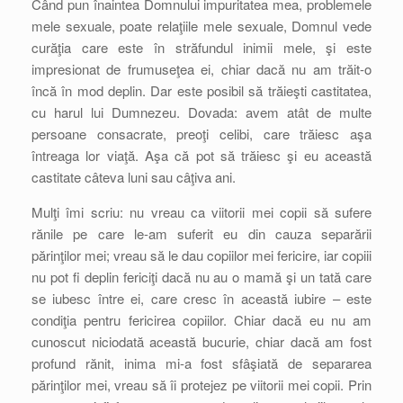
Când pun înaintea Domnului impuritatea mea, problemele
mele sexuale, poate relaţiile mele sexuale, Domnul vede
curăţia care este în străfundul inimii mele, şi este
impresionat de frumuseţea ei, chiar dacă nu am trăit-o
încă în mod deplin. Dar este posibil să trăieşti castitatea,
cu harul lui Dumnezeu. Dovada: avem atât de multe
persoane consacrate, preoţi celibi, care trăiesc aşa
întreaga lor viaţă. Aşa că pot să trăiesc şi eu această
castitate câteva luni sau câţiva ani.
Mulţi îmi scriu: nu vreau ca viitorii mei copii să sufere
rănile pe care le-am suferit eu din cauza separării
părinţilor mei; vreau să le dau copiilor mei fericire, iar copiii
nu pot fi deplin fericiţi dacă nu au o mamă şi un tată care
se iubesc între ei, care cresc în această iubire – este
condiţia pentru fericirea copiilor. Chiar dacă eu nu am
cunoscut niciodată această bucurie, chiar dacă am fost
profund rănit, inima mi-a fost sfâşiată de separarea
părinţilor mei, vreau să îi protejez pe viitorii mei copii. Prin