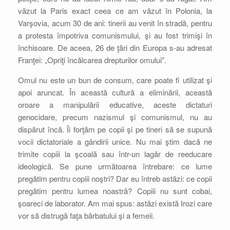
văzut la Paris exact ceea ce am văzut în Polonia, la
Varşovia, acum 30 de ani: tinerii au venit în stradă, pentru
a protesta împotriva comunismului, şi au fost trimişi în
închisoare. De aceea, 26 de ţări din Europa s-au adresat
Franţei: „Opriţi încălcarea drepturilor omului”.
Omul nu este un bun de consum, care poate fi utilizat şi
apoi aruncat. În această cultură a eliminării, această
oroare a manipulării educative, aceste dictaturi
genocidare, precum nazismul şi comunismul, nu au
dispărut încă. Îi forţăm pe copii şi pe tineri să se supună
vocii dictatoriale a gândirii unice. Nu mai ştim dacă ne
trimite copiii la şcoală sau într-un lagăr de reeducare
ideologică. Se pune următoarea întrebare: ce lume
pregătim pentru copiii noştri? Dar eu întreb astăzi: ce copii
pregătim pentru lumea noastră? Copiii nu sunt cobai,
şoareci de laborator. Am mai spus: astăzi există Irozi care
vor să distrugă faţa bărbatului şi a femeii.