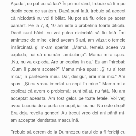
Aşadar, ce pot eu să fac? În primul rând, trebuie să fim pe
deplin ceea ce suntem. Dacă sunt fată, trebuie să accept
că niciodată nu voi fi băiat. Nu pot să fiu orice pe acest
pământ. Pe la 7, 8, 10 ani este o probelmă foarte dificilă.
Dacă sunt băiat, nu voi putea niciodată să fiu fată. Îmi
amintesc de mine, când aveam 6 ani, am văzut o femeie
însărcinată şi m-am speriat: „Mamă, femeia aceea va
exploda, hai să chemăm ambulanţa”. Mama mi-a spus:
„Nu, nu va exploda. Are un copilaş în ea.” Eu am întrebat:
„Cum îl putem scoate?” Mama mi-a spus: „Şi tu ai fost
micuţ în pântecele meu. Dar, desigur, erai mai mic.” Am
spus: „Şi eu vreau imediat un copil în mine.” Mama mi-a
explicat că avem o problemă: sunt băiat, nu fată. Nu am
acceptat aceasta. Am fost gelos pe toate fetele. Voi veţi
avea bucuria de a purta un copil, iar eu nu! Nu este drept!
Era deja revolta gender! Au trecut vreo doi ani până mi-
am acceptat identitatea masculină.
Trebuie să cerem de la Dumnezeu darul de a fi fericiţi cu