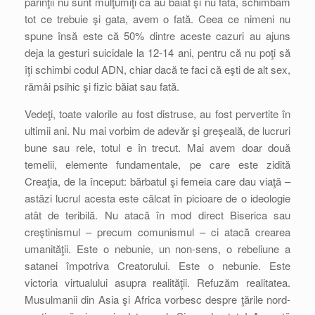
părinţii nu sunt mulţumiţi că au băiat şi nu fată, schimbăm
tot ce trebuie şi gata, avem o fată. Ceea ce nimeni nu
spune însă este că 50% dintre aceste cazuri au ajuns
deja la gesturi suicidale la 12-14 ani, pentru că nu poţi să
îţi schimbi codul ADN, chiar dacă te faci că eşti de alt sex,
rămâi psihic şi fizic băiat sau fată.
Vedeţi, toate valorile au fost distruse, au fost pervertite în
ultimii ani. Nu mai vorbim de adevăr şi greşeală, de lucruri
bune sau rele, totul e în trecut. Mai avem doar două
temelii, elemente fundamentale, pe care este zidită
Creaţia, de la început: bărbatul şi femeia care dau viaţă –
astăzi lucrul acesta este călcat în picioare de o ideologie
atât de teribilă. Nu atacă în mod direct Biserica sau
creştinismul – precum comunismul – ci atacă crearea
umanităţii. Este o nebunie, un non-sens, o rebeliune a
satanei împotriva Creatorului. Este o nebunie. Este
victoria virtualului asupra realităţii. Refuzăm realitatea.
Musulmanii din Asia şi Africa vorbesc despre ţările nord-