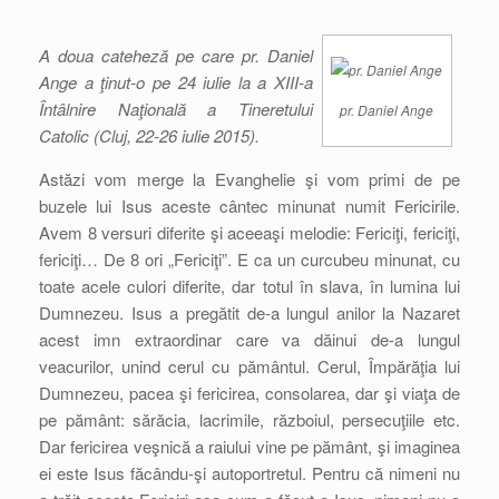
A doua cateheză pe care pr. Daniel
Ange a ţinut-o pe 24 iulie la a XIII-a
Întâlnire Naţională a Tineretului
pr. Daniel Ange
Catolic (Cluj, 22-26 iulie 2015).
Astăzi vom merge la Evanghelie şi vom primi de pe
buzele lui Isus aceste cântec minunat numit Fericirile.
Avem 8 versuri diferite şi aceeaşi melodie: Fericiţi, fericiţi,
fericiţi… De 8 ori „Fericiţi”. E ca un curcubeu minunat, cu
toate acele culori diferite, dar totul în slava, în lumina lui
Dumnezeu. Isus a pregătit de-a lungul anilor la Nazaret
acest imn extraordinar care va dăinui de-a lungul
veacurilor, unind cerul cu pământul. Cerul, Împărăţia lui
Dumnezeu, pacea şi fericirea, consolarea, dar şi viaţa de
pe pământ: sărăcia, lacrimile, războiul, persecuţiile etc.
Dar fericirea veşnică a raiului vine pe pământ, şi imaginea
ei este Isus făcându-şi autoportretul. Pentru că nimeni nu