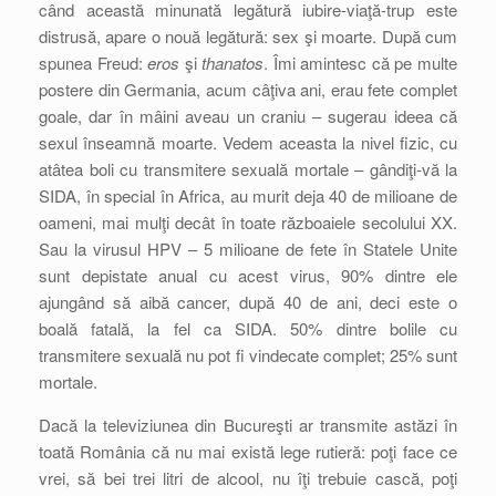
când această minunată legătură iubire-viaţă-trup este
distrusă, apare o nouă legătură: sex şi moarte. După cum
spunea Freud:
eros
şi
thanatos
. Îmi amintesc că pe multe
postere din Germania, acum câţiva ani, erau fete complet
goale, dar în mâini aveau un craniu – sugerau ideea că
sexul înseamnă moarte. Vedem aceasta la nivel fizic, cu
atâtea boli cu transmitere sexuală mortale – gândiţi-vă la
SIDA, în special în Africa, au murit deja 40 de milioane de
oameni, mai mulţi decât în toate războaiele secolului XX.
Sau la virusul HPV – 5 milioane de fete în Statele Unite
sunt depistate anual cu acest virus, 90% dintre ele
ajungând să aibă cancer, după 40 de ani, deci este o
boală fatală, la fel ca SIDA. 50% dintre bolile cu
transmitere sexuală nu pot fi vindecate complet; 25% sunt
mortale.
Dacă la televiziunea din Bucureşti ar transmite astăzi în
toată România că nu mai există lege rutieră: poţi face ce
vrei, să bei trei litri de alcool, nu îţi trebuie cască, poţi