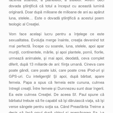
dovada ştiinţifică că totul a început cu această lumină
originară. Doar după milioane de milioane de ani au apărut
luna, stelele… Este o dovadă ştiinţifică a acestui poem
teologic al Creaţiei.
Vom face acelaşi lucru pentru a înţelege ce este
sexualitatea. Evoluţia merge înainte, creaţia devenind tot
mai perfectă. Începe cu soarele, luna, stelele, apoi apar
munţii, continentele, mările, şi apoi plantele, pomii, florile,
urmează animalele, şi mai apoi, deodată, ceva complet
diferit, după 13 miliarde de ani: fiinţa umană. Cineva care
poate gândi, care poate iubi, care poate crea iPod-uri şi
GPS-uri. Cu inteligenţă! Şi apoi, după bărbat, apare
femeia. Papa a spus că femeia este cununa, culmea
întregii creaţii. Între femeie şi Dumnezeu sunt doar îngerii.
Ea este culmea Creaţiei. De aceea Sf. Paul spune că
bărbatul trebuie să fie capabil să îşi dăruiască viaţa, să îşi
verse sângele pentru soţia sa. Când Preasfânta Treime a
decis să facă omul după chipul şi asemănarea Sa, i-a