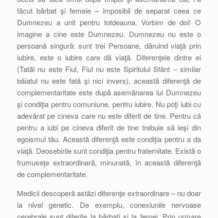
făcut bărbat şi femeie – imposibil de separat ceea ce
Dumnezeu a unit pentru totdeauna. Vorbim de doi! O
imagine a cine este Dumnezeu. Dumnezeu nu este o
persoană singură: sunt trei Persoane, dăruind viaţă prin
iubire, este o iubire care dă viaţă. Diferenţele dintre ei
(Tatăl nu este Fiul, Fiul nu este Spiritului Sfânt – similar
băiatul nu este fată şi nici invers), această diferenţă de
complementaritate este după asemănarea lui Dumnezeu
şi condiţia pentru comuniune, pentru iubire. Nu poţi iubi cu
adevărat pe cineva care nu este diferit de tine. Pentru că
pentru a iubi pe cineva diferit de tine trebuie să ieşi din
egoismul tău. Această diferenţă este condiţia pentru a da
viaţă. Deosebirile sunt condiţia pentru fraternitate. Există o
frumuseţe extraordinară, minunată, în această diferenţă
de complementaritate.
Medicii descoperă astăzi diferenţe extraordinare – nu doar
la nivel genetic. De exemplu, conexiunile nervoase
cerebrale sunt diferite la bărbaţi şi la femei. Prin urmare