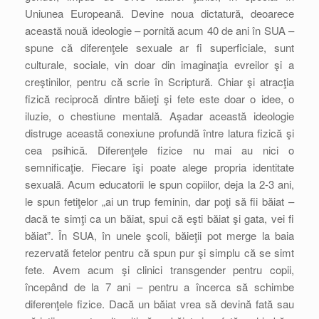
Uniunea Europeană. Devine noua dictatură, deoarece
această nouă ideologie – pornită acum 40 de ani în SUA –
spune că diferenţele sexuale ar fi superficiale, sunt
culturale, sociale, vin doar din imaginaţia evreilor şi a
creştinilor, pentru că scrie în Scriptură. Chiar şi atracţia
fizică reciprocă dintre băieţi şi fete este doar o idee, o
iluzie, o chestiune mentală. Aşadar această ideologie
distruge această conexiune profundă între latura fizică şi
cea psihică. Diferenţele fizice nu mai au nici o
semnificaţie. Fiecare îşi poate alege propria identitate
sexuală. Acum educatorii le spun copiilor, deja la 2-3 ani,
le spun fetiţelor „ai un trup feminin, dar poţi să fii băiat –
dacă te simţi ca un băiat, spui că eşti băiat şi gata, vei fi
băiat”. În SUA, în unele şcoli, băieţii pot merge la baia
rezervată fetelor pentru că spun pur şi simplu că se simt
fete. Avem acum şi clinici transgender pentru copii,
începând de la 7 ani – pentru a încerca să schimbe
diferenţele fizice. Dacă un băiat vrea să devină fată sau