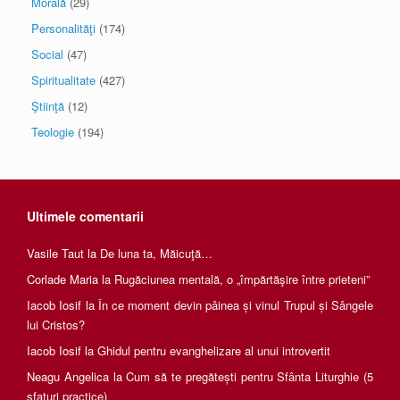
Morală
(29)
Personalităţi
(174)
Social
(47)
Spiritualitate
(427)
Ştiinţă
(12)
Teologie
(194)
Ultimele comentarii
Vasile Taut
la
De luna ta, Măicuţă…
Corlade Maria
la
Rugăciunea mentală, o „împărtăşire între prieteni”
Iacob Iosif
la
În ce moment devin pâinea și vinul Trupul și Sângele
lui Cristos?
Iacob Iosif
la
Ghidul pentru evanghelizare al unui introvertit
Neagu Angelica
la
Cum să te pregătești pentru Sfânta Liturghie (5
sfaturi practice)