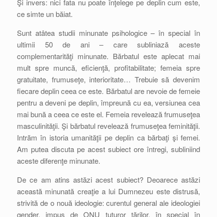
Şi invers: nici fata nu poate înţelege pe deplin cum este,
ce simte un băiat.
Sunt atâtea studii minunate psihologice – în special în
ultimii 50 de ani – care subliniază aceste
complementarităţi minunate. Bărbatul este aplecat mai
mult spre muncă, eficienţă, profitabilitate; femeia spre
gratuitate, frumuseţe, interioritate… Trebuie să devenim
fiecare deplin ceea ce este. Bărbatul are nevoie de femeie
pentru a deveni pe deplin, împreună cu ea, versiunea cea
mai bună a ceea ce este el. Femeia revelează frumuseţea
masculinităţii. Şi bărbatul revelează frumuseţea feminităţii.
Intrăm în istoria umanităţii pe deplin ca bărbaţi şi femei.
Am putea discuta pe acest subiect ore întregi, subliniind
aceste diferenţe minunate.
De ce am atins astăzi acest subiect? Deoarece astăzi
această minunată creaţie a lui Dumnezeu este distrusă,
strivită de o nouă ideologie: curentul general ale ideologiei
gender, impus de ONU tuturor ţărilor, în special în