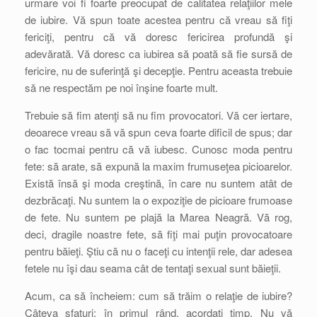
urmare voi fi foarte preocupat de calitatea relaţiilor mele
de iubire. Vă spun toate acestea pentru că vreau să fiţi
fericiţi, pentru că vă doresc fericirea profundă şi
adevărată. Vă doresc ca iubirea să poată să fie sursă de
fericire, nu de suferinţă şi decepţie. Pentru aceasta trebuie
să ne respectăm pe noi înşine foarte mult.
Trebuie să fim atenţi să nu fim provocatori. Vă cer iertare,
deoarece vreau să vă spun ceva foarte dificil de spus; dar
o fac tocmai pentru că vă iubesc. Cunosc moda pentru
fete: să arate, să expună la maxim frumuseţea picioarelor.
Există însă şi moda creştină, în care nu suntem atât de
dezbrăcaţi. Nu suntem la o expoziţie de picioare frumoase
de fete. Nu suntem pe plajă la Marea Neagră. Vă rog,
deci, dragile noastre fete, să fiţi mai puţin provocatoare
pentru băieţi. Ştiu că nu o faceţi cu intenţii rele, dar adesea
fetele nu îşi dau seama cât de tentaţi sexual sunt băieţii.
Acum, ca să încheiem: cum să trăim o relaţie de iubire?
Câteva sfaturi: în primul rând, acordaţi timp. Nu vă