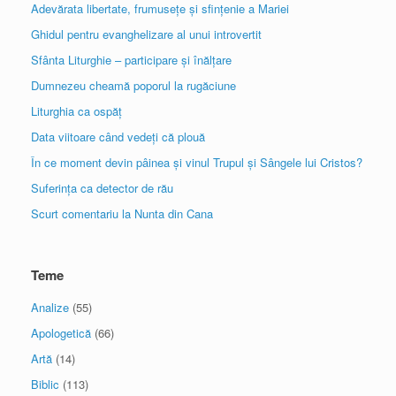
Adevărata libertate, frumusețe și sfințenie a Mariei
Ghidul pentru evanghelizare al unui introvertit
Sfânta Liturghie – participare și înălțare
Dumnezeu cheamă poporul la rugăciune
Liturghia ca ospăț
Data viitoare când vedeți că plouă
În ce moment devin pâinea și vinul Trupul și Sângele lui Cristos?
Suferința ca detector de rău
Scurt comentariu la Nunta din Cana
Teme
Analize
(55)
Apologetică
(66)
Artă
(14)
Biblic
(113)