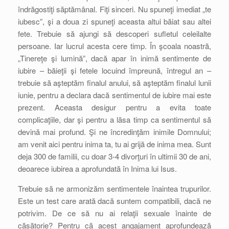
îndrăgostiţi săptămânal. Fiţi sinceri. Nu spuneţi imediat „te
iubesc”, şi a doua zi spuneţi aceasta altui băiat sau altei
fete. Trebuie să ajungi să descoperi sufletul celeilalte
persoane. Iar lucrul acesta cere timp. În şcoala noastră,
„Tinereţe şi lumină”, dacă apar în inimă sentimente de
iubire – băieţii şi fetele locuind împreună, întregul an –
trebuie să aşteptăm finalul anului, să aşteptăm finalul lunii
iunie, pentru a declara dacă sentimentul de iubire mai este
prezent. Aceasta desigur pentru a evita toate
complicaţiile, dar şi pentru a lăsa timp ca sentimentul să
devină mai profund. Şi ne încredinţăm inimile Domnului;
am venit aici pentru inima ta, tu ai grijă de inima mea. Sunt
deja 300 de familii, cu doar 3-4 divorţuri în ultimii 30 de ani,
deoarece iubirea a aprofundată în Inima lui Isus.
Trebuie să ne armonizăm sentimentele înaintea trupurilor.
Este un test care arată dacă suntem compatibili, dacă ne
potrivim. De ce să nu ai relaţii sexuale înainte de
căsătorie? Pentru că acest angajament aprofundează