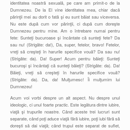
identitatea noastră sexuală, pe care am primit-o de la
Dumnezeu. De la El vine identitatea mea, chiar dacă
părinţii mei au dorit o fată şi eu sunt băiat sau viceversa.
Nu este după cum vor părinţii, ci după cum doreşte
Dumnezeu pentru mine. Am o întrebare numai pentru
fete: Sunteţi bucuroase şi încântate că sunteţi fete? Da
sau nu! (Strigăte: da!), Da, super, fetelor, bravo! Fetelor,
vreţi să creşteţi în harurile specifice vouă? Da sau nu!
(Strigăte: da). Da! Super! Acum pentru băieţi: Sunteţi
bucuroşi şi încântaţi că sunteţi băieţi? (Strigăte: da). Da!
Băieţi, vreţi să creşteţi în harurile specifice vouă?
(Strigăte: da). Da, da! Mulţumesc! Îi mulţumim lui
Dumnezeu!
Acum voi vorbi despre un alt aspect. Nu despre unul
ideologic, ci unul foarte practic. Este legătura dintre iubire,
viaţă şi trupurile noastre. Când aceste trei lucruri sunt
separate, când poţi aduce viaţă fără iubire, poţi iubi fără să
doreşti să dai viaţă; când trupul este separat de suflet,