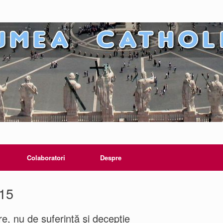
Colaboratori
Despre
015
ire, nu de suferinţă şi decepţie