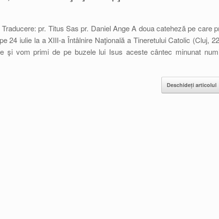
e Traducere: pr. Titus Sas pr. Daniel Ange A doua cateheză pe care pr
e 24 iulie la a XIII-a Întâlnire Naţională a Tineretului Catolic (Cluj, 22
ie şi vom primi de pe buzele lui Isus aceste cântec minunat numi
Deschideți articolul