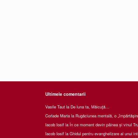
Ultimele comentarii
Vasile Taut
la
De luna ta, Măicuţă…
Corlade Maria
la
Rugăciunea mentală, o „împărtăşire 
Iacob Iosif
la
În ce moment devin pâinea și vinul Tru
Iacob Iosif
la
Ghidul pentru evanghelizare al unui int