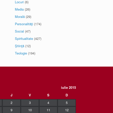
Locuri
(6)
Media
(26)
Morală
(29)
Personalităţi
(174)
Social
(47)
Spiritualitate
(427)
Ştiinţă
(12)
Teologie
(194)
iulie 2015
J
V
S
D
2
3
4
5
9
10
11
12