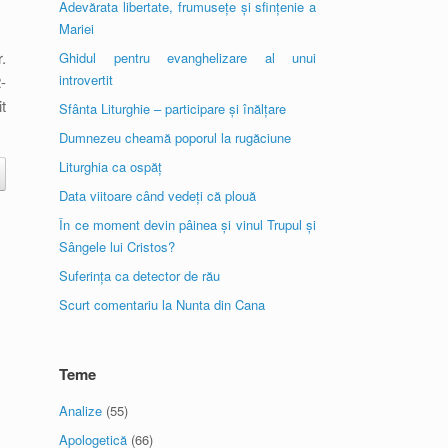
Adevărata libertate, frumusețe și sfințenie a
Mariei
.
Ghidul pentru evanghelizare al unui
introvertit
-
t
Sfânta Liturghie – participare și înălțare
Dumnezeu cheamă poporul la rugăciune
Liturghia ca ospăț
Data viitoare când vedeți că plouă
În ce moment devin pâinea și vinul Trupul și
Sângele lui Cristos?
Suferința ca detector de rău
Scurt comentariu la Nunta din Cana
Teme
Analize
(55)
Apologetică
(66)