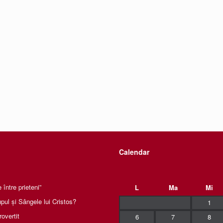
Calendar
între prieteni”
L
Ma
Mi
pul și Sângele lui Cristos?
1
rovertit
6
7
8