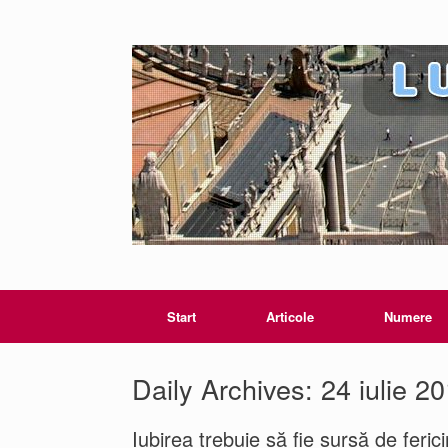
Start
Articole
Numere
Daily Archives:
24 iulie 2
Iubirea trebuie să fie sursă de feric