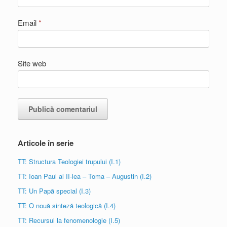
Email
*
Site web
Articole în serie
TT: Structura Teologiei trupului (I.1)
TT: Ioan Paul al II-lea – Toma – Augustin (I.2)
TT: Un Papă special (I.3)
TT: O nouă sinteză teologică (I.4)
TT: Recursul la fenomenologie (I.5)