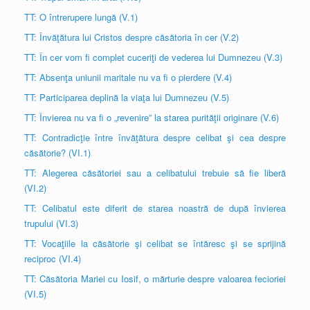
TT: O întrerupere lungă (V.1)
TT: Învăţătura lui Cristos despre căsătoria în cer (V.2)
TT: În cer vom fi complet cuceriţi de vederea lui Dumnezeu (V.3)
TT: Absenţa uniunii maritale nu va fi o pierdere (V.4)
TT: Participarea deplină la viaţa lui Dumnezeu (V.5)
TT: Învierea nu va fi o „revenire” la starea purităţii originare (V.6)
TT: Contradicţie între învăţătura despre celibat şi cea despre
căsătorie? (VI.1)
TT: Alegerea căsătoriei sau a celibatului trebuie să fie liberă
(VI.2)
TT: Celibatul este diferit de starea noastră de după învierea
trupului (VI.3)
TT: Vocaţiile la căsătorie şi celibat se întăresc şi se sprijină
reciproc (VI.4)
TT: Căsătoria Mariei cu Iosif, o mărturie despre valoarea fecioriei
(VI.5)