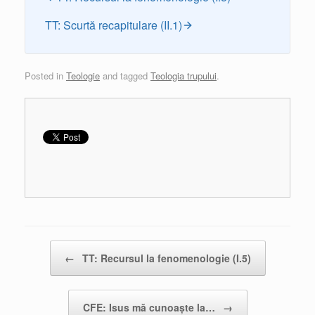
TT: Scurtă recapitulare (II.1)
Posted in
Teologie
and tagged
Teologia trupului
.
Post navigation
←
TT: Recursul la fenomenologie (I.5)
CFE: Isus mă cunoaște la…
→