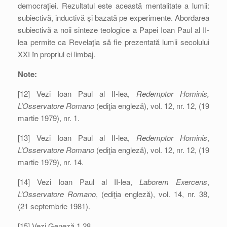
democraţiei. Rezultatul este această mentalitate a lumii:
subiectivă, inductivă şi bazată pe experimente. Abordarea
subiectivă a noii sinteze teologice a Papei Ioan Paul al II-
lea permite ca Revelaţia să fie prezentată lumii secolului
XXI în propriul ei limbaj.
Note:
[12] Vezi Ioan Paul al II-lea,
Redemptor Hominis,
L’Osservatore Romano
(ediţia engleză), vol. 12, nr. 12, (19
martie 1979), nr. 1.
[13] Vezi Ioan Paul al II-lea,
Redemptor Hominis
,
L’Osservatore Romano
(ediţia engleză), vol. 12, nr. 12, (19
martie 1979), nr. 14.
[14] Vezi Ioan Paul al II-lea,
Laborem Exercens
,
L’Osservatore Romano
, (ediţia engleză), vol. 14, nr. 38,
(21 septembrie 1981).
[15] Vezi Geneză 1,28.