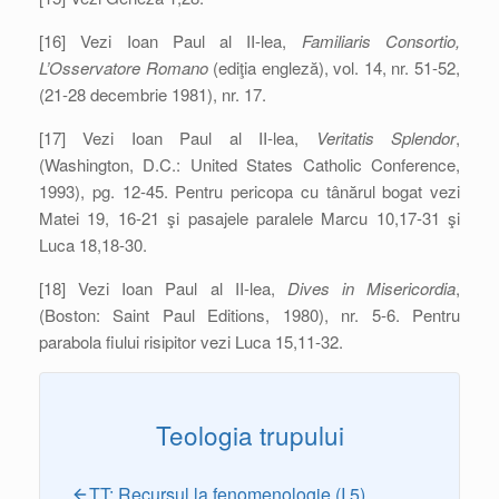
[16] Vezi Ioan Paul al II-lea,
Familiaris Consortio,
L’Osservatore Romano
(ediţia engleză), vol. 14, nr. 51-52,
(21-28 decembrie 1981), nr. 17.
[17] Vezi Ioan Paul al II-lea,
Veritatis Splendor
,
(Washington, D.C.: United States Catholic Conference,
1993), pg. 12-45. Pentru pericopa cu tânărul bogat vezi
Matei 19, 16-21 şi pasajele paralele Marcu 10,17-31 şi
Luca 18,18-30.
[18] Vezi Ioan Paul al II-lea,
Dives in Misericordia
,
(Boston: Saint Paul Editions, 1980), nr. 5-6. Pentru
parabola fiului risipitor vezi Luca 15,11-32.
Teologia trupului
TT: Recursul la fenomenologie (I.5)