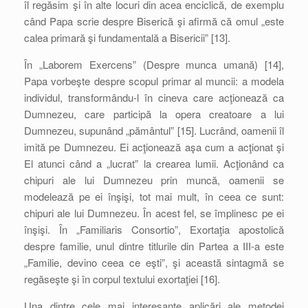
îl regăsim şi în alte locuri din acea enciclică, de exemplu
când Papa scrie despre Biserică şi afirmă că omul „este
calea primară şi fundamentală a Bisericii” [13].
În „Laborem Exercens” (Despre munca umană) [14],
Papa vorbeşte despre scopul primar al muncii: a modela
individul, transformându-l în cineva care acţionează ca
Dumnezeu, care participă la opera creatoare a lui
Dumnezeu, supunând „pământul” [15]. Lucrând, oamenii îl
imită pe Dumnezeu. Ei acţionează aşa cum a acţionat şi
El atunci când a „lucrat” la crearea lumii. Acţionând ca
chipuri ale lui Dumnezeu prin muncă, oamenii se
modelează pe ei înşişi, tot mai mult, în ceea ce sunt:
chipuri ale lui Dumnezeu. În acest fel, se împlinesc pe ei
înşişi. În „Familiaris Consortio”, Exortaţia apostolică
despre familie, unul dintre titlurile din Partea a III-a este
„Familie, devino ceea ce eşti”, şi această sintagmă se
regăseşte şi în corpul textului exortaţiei [16].
Una dintre cele mai interesante aplicări ale metodei