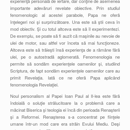
experienţă personală de iertare, dar conţine de asemenea
importante adevăruri revelate obiective. Prin studiul
fenomenologic al acestei parabole, Papa ne oferă
înţelegeri noi şi surprinzătoare. Una este să ştii ceva în
mod obiectiv. Şi cu totul altceva este să îl experimentezi.
De exemplu, se poate să fi auzit că maşinile au nevoie de
ulei de motor, sau altfel vor înceta să mai funcţioneze.
Altceva este să trăieşti însă experienţa de a rămâne fără
ulei, pe o autostradă aglomerată. Fenomenologia ne
permite să sondăm experienţele oamenilor şi, studiind
Scriptura, de fapt sondăm experienţele oamenilor care au
primit Revelaţia. Iată ce ne oferă Papa aplicând
fenomenologia Revelaţiei.
Noul personalism al Papei Ioan Paul al II-lea este fără
îndoială o soluţie strălucitoare la o problemă care a
măcinat Biserica şi teologia ei încă din perioada Renaşterii
şi a Reformei. Renaşterea s-a concentrat pe fiinţele
umane într-un mod care era străin Evului Mediu. Deşi