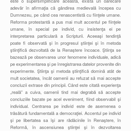
este o supersimplificare aceasta, există un oarecare
adevăr în afirmaţia că gândirea medievală începea cu
Dumnezeu, pe când cea renascentistă cu fiinţele umane.
Reforma protestantă a pus mai mult accentul pe fiinţele
umane, în special pe individ, cu insistenţa ei pe
interpretarea particulară a Scripturii. Aceeaşi tendinţă
poate fi observată şi în progresul ştiinţei şi în metoda
ştiinţifică dezvoltată de la Renaştere încoace. Ştiinţa se
bazează pe observarea unor fenomene individuale, adică
pe experimentarea şi pe înregistrarea datelor provenite din
experimente. Ştiinţa şi metoda ştiinţifică domină atât de
mult societatea, încât oamenii au refuzat să mai accepte
concluzii extrase din principii. Când este citată experienţa
„reală” a cuiva, oamenii tind mai degrabă să accepte
concluziile bazate pe acel eveniment, fiind observabil şi
individual. Centrarea pe individ este de asemenea o
trăsătură fundamentală a democraţiei. Accentul pe individ
şi pe libertatea sa îşi are rădăcinile în Renaştere, în
Reformă, în ascensiunea ştiinţei şi în dezvoltarea