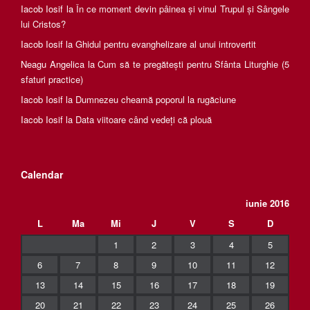
Iacob Iosif
la
În ce moment devin pâinea și vinul Trupul și Sângele
lui Cristos?
Iacob Iosif
la
Ghidul pentru evanghelizare al unui introvertit
Neagu Angelica
la
Cum să te pregătești pentru Sfânta Liturghie (5
sfaturi practice)
Iacob Iosif
la
Dumnezeu cheamă poporul la rugăciune
Iacob Iosif
la
Data viitoare când vedeți că plouă
Calendar
iunie 2016
L
Ma
Mi
J
V
S
D
1
2
3
4
5
6
7
8
9
10
11
12
13
14
15
16
17
18
19
20
21
22
23
24
25
26