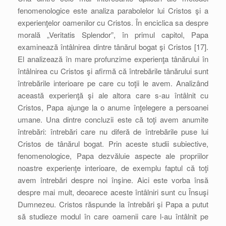
fenomenologice este analiza parabolelor lui Cristos şi a
experienţelor oamenilor cu Cristos. În enciclica sa despre
morală „Veritatis Splendor”, în primul capitol, Papa
examinează întâlnirea dintre tânărul bogat şi Cristos [17].
El analizează în mare profunzime experienţa tânărului în
întâlnirea cu Cristos şi afirmă că întrebările tânărului sunt
întrebările interioare pe care cu toţii le avem. Analizând
această experienţă şi ale altora care s-au întâlnit cu
Cristos, Papa ajunge la o anume înţelegere a persoanei
umane. Una dintre concluzii este că toţi avem anumite
întrebări: întrebări care nu diferă de întrebările puse lui
Cristos de tânărul bogat. Prin aceste studii subiective,
fenomenologice, Papa dezvăluie aspecte ale propriilor
noastre experienţe interioare, de exemplu faptul că toţi
avem întrebări despre noi înşine. Aici este vorba însă
despre mai mult, deoarece aceste întâlniri sunt cu Însuşi
Dumnezeu. Cristos răspunde la întrebări şi Papa a putut
să studieze modul în care oamenii care l-au întâlnit pe