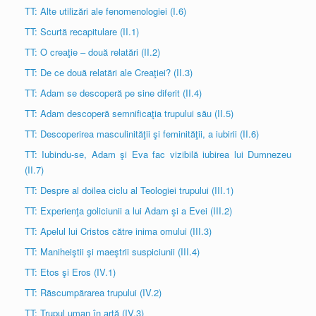
TT: Alte utilizări ale fenomenologiei (I.6)
TT: Scurtă recapitulare (II.1)
TT: O creaţie – două relatări (II.2)
TT: De ce două relatări ale Creaţiei? (II.3)
TT: Adam se descoperă pe sine diferit (II.4)
TT: Adam descoperă semnificaţia trupului său (II.5)
TT: Descoperirea masculinităţii şi feminităţii, a iubirii (II.6)
TT: Iubindu-se, Adam şi Eva fac vizibilă iubirea lui Dumnezeu
(II.7)
TT: Despre al doilea ciclu al Teologiei trupului (III.1)
TT: Experienţa goliciunii a lui Adam şi a Evei (III.2)
TT: Apelul lui Cristos către inima omului (III.3)
TT: Maniheiştii şi maeştrii suspiciunii (III.4)
TT: Etos şi Eros (IV.1)
TT: Răscumpărarea trupului (IV.2)
TT: Trupul uman în artă (IV.3)