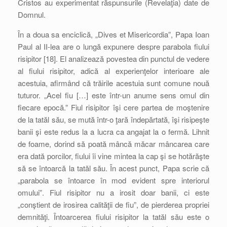
Cristos au experimentat răspunsurile (Revelaţia) date de
Domnul.
În a doua sa enciclică, „Dives et Misericordia”, Papa Ioan
Paul al II-lea are o lungă expunere despre parabola fiului
risipitor [18]. El analizează povestea din punctul de vedere
al fiului risipitor, adică al experienţelor interioare ale
acestuia, afirmând că trăirile acestuia sunt comune nouă
tuturor. „Acel fiu […] este într-un anume sens omul din
fiecare epocă.” Fiul risipitor îşi cere partea de moştenire
de la tatăl său, se mută într-o ţară îndepărtată, îşi risipeşte
banii şi este redus la a lucra ca angajat la o fermă. Lihnit
de foame, dorind să poată mâncă măcar mâncarea care
era dată porcilor, fiului îi vine mintea la cap şi se hotărăşte
să se întoarcă la tatăl său. În acest punct, Papa scrie că
„parabola se întoarce în mod evident spre interiorul
omului”. Fiul risipitor nu a irosit doar banii, ci este
„conştient de irosirea calităţii de fiu”, de pierderea propriei
demnităţi. Întoarcerea fiului risipitor la tatăl său este o