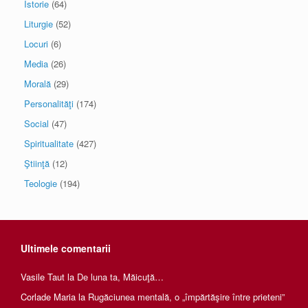
Istorie
(64)
Liturgie
(52)
Locuri
(6)
Media
(26)
Morală
(29)
Personalităţi
(174)
Social
(47)
Spiritualitate
(427)
Ştiinţă
(12)
Teologie
(194)
Ultimele comentarii
Vasile Taut
la
De luna ta, Măicuţă…
Corlade Maria
la
Rugăciunea mentală, o „împărtăşire între prieteni”