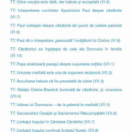
TT: Orice vocaţie este dată, dar trebuie şi acceptată (VI.6)
TT: Interpretarea cuvintelor Apostolului Paul despre căsătorie
(VI.7)
TT: Paul vorbeşte despre căsătorie din punct de vedere pastoral
(VI.8)
TT: Paul dă o interpretare „personală” învăţăturii lui Cristos (VI.9)
TT: Căsătoritul se îngrijeşte de cele ale Domnului în familie
(VI.10)
TT: Papa analizează pasajul despre supunerea soţiilor (VII.1)
TT: Uniunea maritală este una de supunere reciprocă (VII.2)
TT: Ascultarea trebuie să fie precedată de iubire (VII.3)
TT: Relaţia Cristos-Biserică iluminată de căsătorie, şi viceversa
(VII.4)
TT: Iubirea lui Dumnezeu – de la paternă la maritală (VII.5)
TT: Sacramentul Creaţiei şi Sacramentul Răscumpărării (VII.6)
TT: Limbajul trupului în Cântarea Cântărilor (VII.7)
TT: Limbajul trupului continuă limbajul liturgic (VII.8)