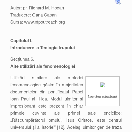
Autor: pr. Richard M. Hogan
Traducere: Oana Capan
Sursa: www.nfpoutreach.org
Capitolul I.
Introducere la Teologia trupului
Secţiunea 6.
Alte utilizări ale fenomenologiei
Utilizări similare ale metodei
fenomenologice găsim în majoritatea
documentelor din pontificatul Papei
Lucrând pământul
Ioan Paul al II-lea. Modul uimitor şi
impresionant este prezent în chiar
primele cuvinte ale primei sale enciclice:
„Răscumpărătorul omului, Isus Cristos, este centrul
universului şi al istoriei” [12]. Acelaşi uimitor gen de frază