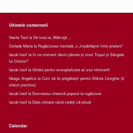
Ultimele comentarii
Vasile Taut
la
De luna ta, Măicuţă…
Corlade Maria
la
Rugăciunea mentală, o „împărtăşire între prieteni”
Iacob Iosif
la
În ce moment devin pâinea și vinul Trupul și Sângele
lui Cristos?
Iacob Iosif
la
Ghidul pentru evanghelizare al unui introvertit
Neagu Angelica
la
Cum să te pregătești pentru Sfânta Liturghie (5
sfaturi practice)
Iacob Iosif
la
Dumnezeu cheamă poporul la rugăciune
Iacob Iosif
la
Data viitoare când vedeți că plouă
Calendar