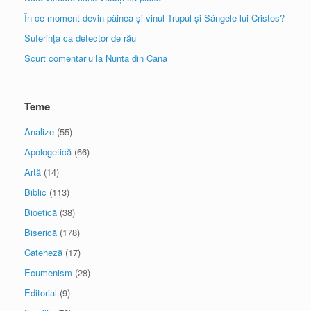
În ce moment devin pâinea și vinul Trupul și Sângele lui Cristos?
Suferința ca detector de rău
Scurt comentariu la Nunta din Cana
Teme
Analize
(55)
Apologetică
(66)
Artă
(14)
Biblic
(113)
Bioetică
(38)
Biserică
(178)
Cateheză
(17)
Ecumenism
(28)
Editorial
(9)