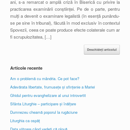
ani, s-a remarcat o amplă criză în Biserică cu privire la
practicarea examinării conștiinței. Pe de o parte, pentru
mulți a devenit o examinare legalistă (în esență punându-
se pe sine în tribunal), făcută în mod exclusiv în contextul
Spovezii, ceea ce poate produce efecte colaterale cum ar
fi scrupulozitatea, […]
Deschideți articolul
Articole recente
Am o problemă cu mândria. Ce pot face?
Adevărata libertate, frumusețe și sfințenie a Mariei
Ghidul pentru evanghelizare al unui introvertit
Sfânta Liturghie – participare și înălțare
Dumnezeu cheamă poporul la rugăciune
Liturghia ca ospăț
Data viitoare când vedeți că plouă