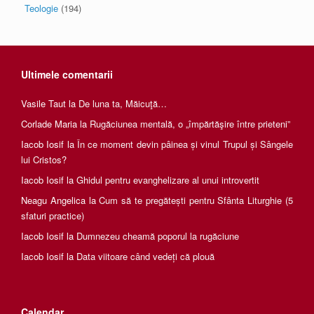
Teologie
(194)
Ultimele comentarii
Vasile Taut
la
De luna ta, Măicuţă…
Corlade Maria
la
Rugăciunea mentală, o „împărtăşire între prieteni”
Iacob Iosif
la
În ce moment devin pâinea și vinul Trupul și Sângele
lui Cristos?
Iacob Iosif
la
Ghidul pentru evanghelizare al unui introvertit
Neagu Angelica
la
Cum să te pregătești pentru Sfânta Liturghie (5
sfaturi practice)
Iacob Iosif
la
Dumnezeu cheamă poporul la rugăciune
Iacob Iosif
la
Data viitoare când vedeți că plouă
Calendar