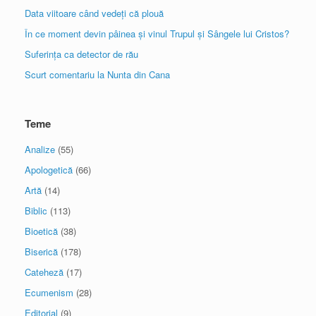
Data viitoare când vedeți că plouă
În ce moment devin pâinea și vinul Trupul și Sângele lui Cristos?
Suferința ca detector de rău
Scurt comentariu la Nunta din Cana
Teme
Analize
(55)
Apologetică
(66)
Artă
(14)
Biblic
(113)
Bioetică
(38)
Biserică
(178)
Cateheză
(17)
Ecumenism
(28)
Editorial
(9)