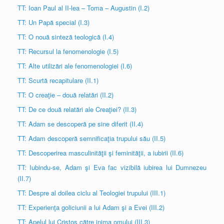
TT: Ioan Paul al II-lea – Toma – Augustin (I.2)
TT: Un Papă special (I.3)
TT: O nouă sinteză teologică (I.4)
TT: Recursul la fenomenologie (I.5)
TT: Alte utilizări ale fenomenologiei (I.6)
TT: Scurtă recapitulare (II.1)
TT: O creaţie – două relatări (II.2)
TT: De ce două relatări ale Creaţiei? (II.3)
TT: Adam se descoperă pe sine diferit (II.4)
TT: Adam descoperă semnificaţia trupului său (II.5)
TT: Descoperirea masculinităţii şi feminităţii, a iubirii (II.6)
TT: Iubindu-se, Adam şi Eva fac vizibilă iubirea lui Dumnezeu
(II.7)
TT: Despre al doilea ciclu al Teologiei trupului (III.1)
TT: Experienţa goliciunii a lui Adam şi a Evei (III.2)
TT: Apelul lui Cristos către inima omului (III.3)