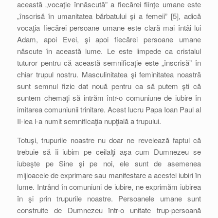
această „vocaţie înnăscută” a fiecărei fiinţe umane este
„înscrisă în umanitatea bărbatului şi a femeii” [5], adică
vocaţia fiecărei persoane umane este clară mai întâi lui
Adam, apoi Evei, şi apoi fiecărei persoane umane
născute în această lume. Le este limpede ca cristalul
tuturor pentru că această semnificaţie este „înscrisă” în
chiar trupul nostru. Masculinitatea şi feminitatea noastră
sunt semnul fizic dat nouă pentru ca să putem şti că
suntem chemaţi să intrăm într-o comuniune de iubire în
imitarea comuniunii trinitare. Acest lucru Papa Ioan Paul al
II-lea l-a numit semnificaţia nupţială a trupului.
Totuşi, trupurile noastre nu doar ne revelează faptul că
trebuie să îi iubim pe ceilalţi aşa cum Dumnezeu se
iubeşte pe Sine şi pe noi, ele sunt de asemenea
mijloacele de exprimare sau manifestare a acestei iubiri în
lume. Intrând în comuniuni de iubire, ne exprimăm iubirea
în şi prin trupurile noastre. Persoanele umane sunt
construite de Dumnezeu într-o unitate trup-persoană