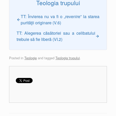
Teologia trupului
TT: Învierea nu va fi o „revenire” la starea
purităţii originare (V.6)
TT: Alegerea căsătoriei sau a celibatului
trebuie să fie liberă (VI.2)
Posted in
Teologie
and tagged
Teologia trupului
.