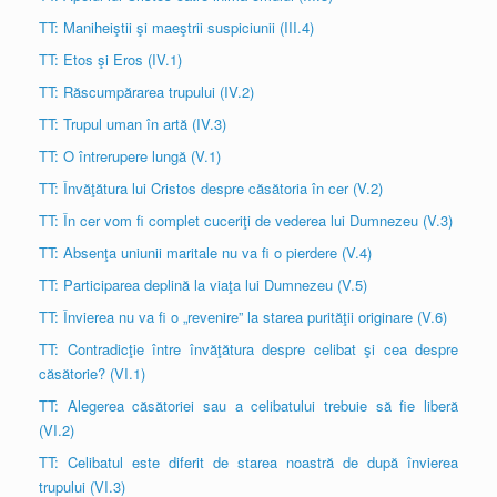
TT: Maniheiştii şi maeştrii suspiciunii (III.4)
TT: Etos şi Eros (IV.1)
TT: Răscumpărarea trupului (IV.2)
TT: Trupul uman în artă (IV.3)
TT: O întrerupere lungă (V.1)
TT: Învăţătura lui Cristos despre căsătoria în cer (V.2)
TT: În cer vom fi complet cuceriţi de vederea lui Dumnezeu (V.3)
TT: Absenţa uniunii maritale nu va fi o pierdere (V.4)
TT: Participarea deplină la viaţa lui Dumnezeu (V.5)
TT: Învierea nu va fi o „revenire” la starea purităţii originare (V.6)
TT: Contradicţie între învăţătura despre celibat şi cea despre
căsătorie? (VI.1)
TT: Alegerea căsătoriei sau a celibatului trebuie să fie liberă
(VI.2)
TT: Celibatul este diferit de starea noastră de după învierea
trupului (VI.3)