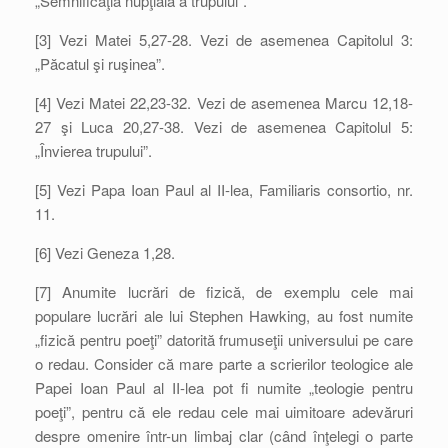
„Semnificaţia nupţială a trupului”.
[3] Vezi Matei 5,27-28. Vezi de asemenea Capitolul 3:
„Păcatul şi ruşinea”.
[4] Vezi Matei 22,23-32. Vezi de asemenea Marcu 12,18-
27 şi Luca 20,27-38. Vezi de asemenea Capitolul 5:
„Învierea trupului”.
[5] Vezi Papa Ioan Paul al II-lea, Familiaris consortio, nr.
11.
[6] Vezi Geneza 1,28.
[7] Anumite lucrări de fizică, de exemplu cele mai
populare lucrări ale lui Stephen Hawking, au fost numite
„fizică pentru poeţi” datorită frumuseţii universului pe care
o redau. Consider că mare parte a scrierilor teologice ale
Papei Ioan Paul al II-lea pot fi numite „teologie pentru
poeţi”, pentru că ele redau cele mai uimitoare adevăruri
despre omenire într-un limbaj clar (când înţelegi o parte