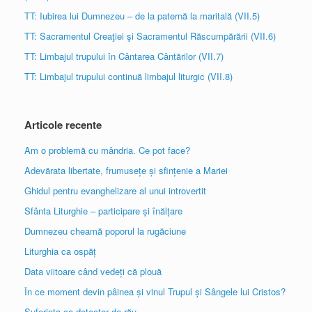
TT: Iubirea lui Dumnezeu – de la paternă la maritală (VII.5)
TT: Sacramentul Creaţiei şi Sacramentul Răscumpărării (VII.6)
TT: Limbajul trupului în Cântarea Cântărilor (VII.7)
TT: Limbajul trupului continuă limbajul liturgic (VII.8)
Articole recente
Am o problemă cu mândria. Ce pot face?
Adevărata libertate, frumusețe și sfințenie a Mariei
Ghidul pentru evanghelizare al unui introvertit
Sfânta Liturghie – participare și înălțare
Dumnezeu cheamă poporul la rugăciune
Liturghia ca ospăț
Data viitoare când vedeți că plouă
În ce moment devin pâinea și vinul Trupul și Sângele lui Cristos?
Suferința ca detector de rău