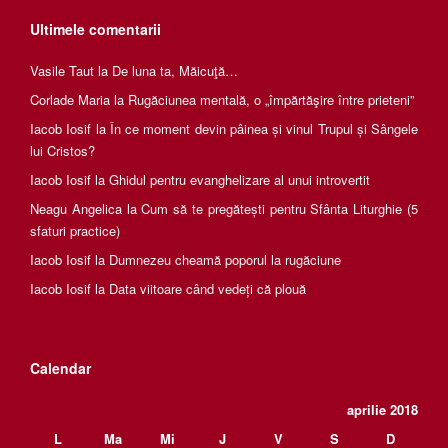
Ultimele comentarii
Vasile Taut
la
De luna ta, Măicuţă…
Corlade Maria
la
Rugăciunea mentală, o „împărtăşire între prieteni”
Iacob Iosif
la
În ce moment devin pâinea și vinul Trupul și Sângele
lui Cristos?
Iacob Iosif
la
Ghidul pentru evanghelizare al unui introvertit
Neagu Angelica
la
Cum să te pregătești pentru Sfânta Liturghie (5
sfaturi practice)
Iacob Iosif
la
Dumnezeu cheamă poporul la rugăciune
Iacob Iosif
la
Data viitoare când vedeți că plouă
Calendar
aprilie 2018
L
Ma
Mi
J
V
S
D