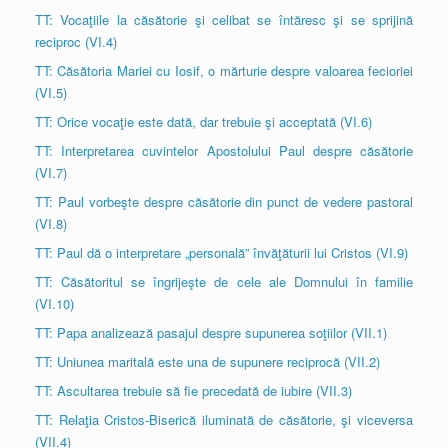
TT: Vocaţiile la căsătorie şi celibat se întăresc şi se sprijină
reciproc (VI.4)
TT: Căsătoria Mariei cu Iosif, o mărturie despre valoarea fecioriei
(VI.5)
TT: Orice vocaţie este dată, dar trebuie şi acceptată (VI.6)
TT: Interpretarea cuvintelor Apostolului Paul despre căsătorie
(VI.7)
TT: Paul vorbeşte despre căsătorie din punct de vedere pastoral
(VI.8)
TT: Paul dă o interpretare „personală” învăţăturii lui Cristos (VI.9)
TT: Căsătoritul se îngrijeşte de cele ale Domnului în familie
(VI.10)
TT: Papa analizează pasajul despre supunerea soţiilor (VII.1)
TT: Uniunea maritală este una de supunere reciprocă (VII.2)
TT: Ascultarea trebuie să fie precedată de iubire (VII.3)
TT: Relaţia Cristos-Biserică iluminată de căsătorie, şi viceversa
(VII.4)