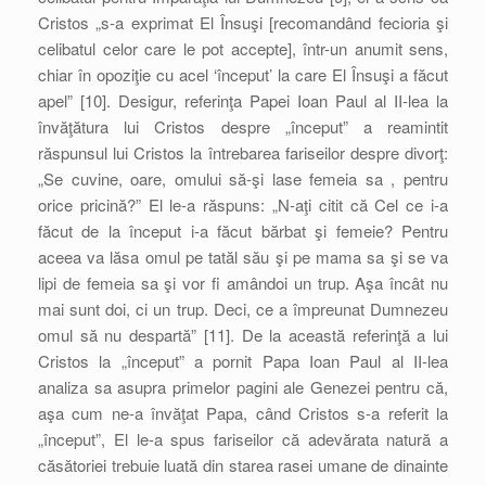
Cristos „s-a exprimat El Însuşi [recomandând fecioria şi
celibatul celor care le pot accepte], într-un anumit sens,
chiar în opoziţie cu acel ‘început’ la care El Însuşi a făcut
apel” [10]. Desigur, referinţa Papei Ioan Paul al II-lea la
învăţătura lui Cristos despre „început” a reamintit
răspunsul lui Cristos la întrebarea fariseilor despre divorţ:
„Se cuvine, oare, omului să-şi lase femeia sa , pentru
orice pricină?” El le-a răspuns: „N-aţi citit că Cel ce i-a
făcut de la început i-a făcut bărbat şi femeie? Pentru
aceea va lăsa omul pe tatăl său şi pe mama sa şi se va
lipi de femeia sa şi vor fi amândoi un trup. Aşa încât nu
mai sunt doi, ci un trup. Deci, ce a împreunat Dumnezeu
omul să nu despartă” [11]. De la această referinţă a lui
Cristos la „început” a pornit Papa Ioan Paul al II-lea
analiza sa asupra primelor pagini ale Genezei pentru că,
aşa cum ne-a învăţat Papa, când Cristos s-a referit la
„început”, El le-a spus fariseilor că adevărata natură a
căsătoriei trebuie luată din starea rasei umane de dinainte