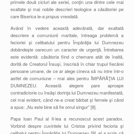
primele două cicluri ale seriei, conţin una dintre cele mai
exaltate şi mai nobile descrieri teologice a căsătoriei pe
care Biserica le-a propus vreodată.
Având în vedere această adevărată, dar exaltată
descriere a comuniunii maritale, întreaga problemă a
fecioriei şi celibatului pentru Împărăţia lui Dumnezeu
dobândeşte oarecum un caracter de urgenţă. Întrebarea
este evidentă: căsătoria fiind o chemare atât de înaltă,
dorită de Creatorul Însuşi, înscrisă în chiar trupul fiecărei
persoane umane, de ce ar alege cineva să nu intre într-o
astfel de comuniune – mai ales pentru ÎMPĂRĂŢIA LUI
DUMNEZEU. Această alegere pare aproape
contradictorie cu însăşi dorinţa lui Dumnezeu manifestată,
cel mai evident, când ne-a creat bărbat şi femeie şi când
a spus: „Nu este bine să fie omul singur” [8].
Papa Ioan Paul al II-lea a recunoscut acest paradox.
Vorbind despre cuvintele lui Cristos privind fecioria şi
celibatul pentru Împărăţia lui Dumnezeu [9], el a scris că