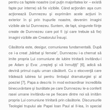
pentru ca faptele noastre (cel puţin majoritatea lor – există
fapte pur interne) să fie vizibile. Când acţionăm aşa cum
acţionează Dumnezeu şi exprimăm acele acţiuni în
exterior în şi prin trupurile noastre, devenim imagini
vizibile ale lui Dumnezeu. Suntem, de fapt, singurele fiinţe
create de Dumnezeu care pot fi (şi care trebuie să fie)
imagini vizibile ale Creatorului Însuşi.
Căsătoria este, desigur, comuniunea fundamentală. După
ce i-a creat „bărbat şi femeie”, Dumnezeu i-a chemat să
imite propria Lui comuniune de iubire trinitară invitându-i
pe Adam şi Eva: „creşteţi şi vă înmulţiţi” [6], adică să
devină primul cuplu uman căsătorit. Cu o elocvenţă care
trădează iubirea lui pentru limbajul dramaturgiei şi al
poeziei [7], Papa a descris în mod extraordinar incredibila
binecuvântare şi bunătate pe care Dumnezeu le-a conferit
rasei umane invitându-ne pe fiecare dintre noi să imităm
propria Lui comuniune trinitară prin căsătorie. Discursurile
Teologiei trupului ale Papei Ioan Paul al II-lea, în special