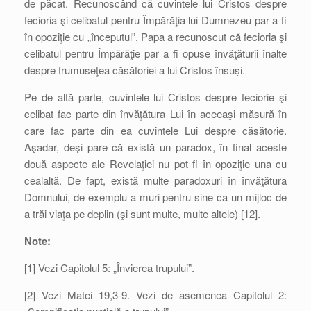
de păcat. Recunoscând că cuvintele lui Cristos despre
fecioria şi celibatul pentru Împărăţia lui Dumnezeu par a fi
în opoziţie cu „începutul”, Papa a recunoscut că fecioria şi
celibatul pentru Împărăţie par a fi opuse învăţăturii înalte
despre frumuseţea căsătoriei a lui Cristos însuşi.
Pe de altă parte, cuvintele lui Cristos despre feciorie şi
celibat fac parte din învăţătura Lui în aceeaşi măsură în
care fac parte din ea cuvintele Lui despre căsătorie.
Aşadar, deşi pare că există un paradox, în final aceste
două aspecte ale Revelaţiei nu pot fi în opoziţie una cu
cealaltă. De fapt, există multe paradoxuri în învăţătura
Domnului, de exemplu a muri pentru sine ca un mijloc de
a trăi viaţa pe deplin (şi sunt multe, multe altele) [12].
Note:
[1] Vezi Capitolul 5: „Învierea trupului”.
[2] Vezi Matei 19,3-9. Vezi de asemenea Capitolul 2: