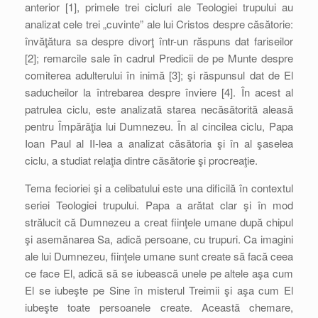
anterior [1], primele trei cicluri ale Teologiei trupului au
analizat cele trei „cuvinte” ale lui Cristos despre căsătorie:
învăţătura sa despre divorţ într-un răspuns dat fariseilor
[2]; remarcile sale în cadrul Predicii de pe Munte despre
comiterea adulterului în inimă [3]; şi răspunsul dat de El
saducheilor la întrebarea despre înviere [4]. În acest al
patrulea ciclu, este analizată starea necăsătorită aleasă
pentru Împărăţia lui Dumnezeu. În al cincilea ciclu, Papa
Ioan Paul al II-lea a analizat căsătoria şi în al şaselea
ciclu, a studiat relaţia dintre căsătorie şi procreaţie.
Tema fecioriei şi a celibatului este una dificilă în contextul
seriei Teologiei trupului. Papa a arătat clar şi în mod
strălucit că Dumnezeu a creat fiinţele umane după chipul
şi asemănarea Sa, adică persoane, cu trupuri. Ca imagini
ale lui Dumnezeu, fiinţele umane sunt create să facă ceea
ce face El, adică să se iubească unele pe altele aşa cum
El se iubeşte pe Sine în misterul Treimii şi aşa cum El
iubeşte toate persoanele create. Această chemare,