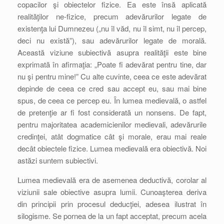
copacilor şi obiectelor fizice. Ea este însă aplicată
realităţilor ne-fizice, precum adevărurilor legate de
existenţa lui Dumnezeu („nu îl văd, nu îl simt, nu îl percep,
deci nu există”), sau adevărurilor legate de morală.
Această viziune subiectivă asupra realităţii este bine
exprimată în afirmaţia: „Poate fi adevărat pentru tine, dar
nu şi pentru mine!” Cu alte cuvinte, ceea ce este adevărat
depinde de ceea ce cred sau accept eu, sau mai bine
spus, de ceea ce percep eu. În lumea medievală, o astfel
de pretenţie ar fi fost considerată un nonsens. De fapt,
pentru majoritatea academicienilor medievali, adevărurile
credinţei, atât dogmatice cât şi morale, erau mai reale
decât obiectele fizice. Lumea medievală era obiectivă. Noi
astăzi suntem subiectivi.
Lumea medievală era de asemenea deductivă, corolar al
viziunii sale obiective asupra lumii. Cunoaşterea deriva
din principii prin procesul deducţiei, adesea ilustrat în
silogisme. Se pornea de la un fapt acceptat, precum acela