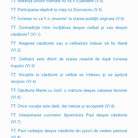
TT: Absenţa uniunii maritale nu va fi o pierdere (V.4)
TT: Participarea deplină la viaţa lui Dumnezeu (V.5)
TT: Învierea nu va fi o „revenire” la starea purităţii originare (V.6)
TT: Contradicţie între învăţătura despre celibat şi cea despre
căsătorie? (VI.1)
TT: Alegerea căsătoriei sau a celibatului trebuie să fie liberă
(VI.2)
TT: Celibatul este diferit de starea noastră de după învierea
trupului (VI.3)
TT: Vocaţiile la căsătorie şi celibat se întăresc şi se sprijină
reciproc (VI.4)
TT: Căsătoria Mariei cu Iosif, o mărturie despre valoarea fecioriei
(VI.5)
TT: Orice vocaţie este dată, dar trebuie şi acceptată (VI.6)
TT: Interpretarea cuvintelor Apostolului Paul despre căsătorie
(VI.7)
TT: Paul vorbeşte despre căsătorie din punct de vedere pastoral
(VI.8)