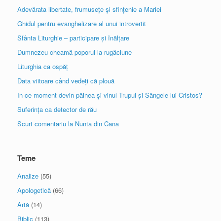
Adevărata libertate, frumusețe și sfințenie a Mariei
Ghidul pentru evanghelizare al unui introvertit
Sfânta Liturghie – participare și înălțare
Dumnezeu cheamă poporul la rugăciune
Liturghia ca ospăț
Data viitoare când vedeți că plouă
În ce moment devin pâinea și vinul Trupul și Sângele lui Cristos?
Suferința ca detector de rău
Scurt comentariu la Nunta din Cana
Teme
Analize
(55)
Apologetică
(66)
Artă
(14)
Biblic
(113)