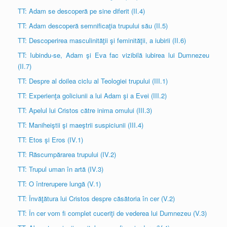
TT: Adam se descoperă pe sine diferit (II.4)
TT: Adam descoperă semnificaţia trupului său (II.5)
TT: Descoperirea masculinităţii şi feminităţii, a iubirii (II.6)
TT: Iubindu-se, Adam şi Eva fac vizibilă iubirea lui Dumnezeu
(II.7)
TT: Despre al doilea ciclu al Teologiei trupului (III.1)
TT: Experienţa goliciunii a lui Adam şi a Evei (III.2)
TT: Apelul lui Cristos către inima omului (III.3)
TT: Maniheiştii şi maeştrii suspiciunii (III.4)
TT: Etos şi Eros (IV.1)
TT: Răscumpărarea trupului (IV.2)
TT: Trupul uman în artă (IV.3)
TT: O întrerupere lungă (V.1)
TT: Învăţătura lui Cristos despre căsătoria în cer (V.2)
TT: În cer vom fi complet cuceriţi de vederea lui Dumnezeu (V.3)