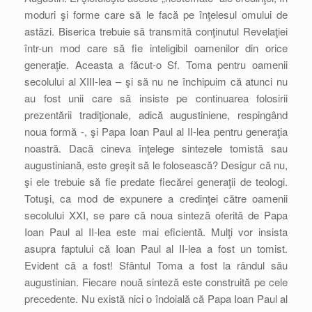
moduri şi forme care să le facă pe înţelesul omului de
astăzi. Biserica trebuie să transmită conţinutul Revelaţiei
într-un mod care să fie inteligibil oamenilor din orice
generaţie. Aceasta a făcut-o Sf. Toma pentru oamenii
secolului al XIII-lea – şi să nu ne închipuim că atunci nu
au fost unii care să insiste pe continuarea folosirii
prezentării tradiţionale, adică augustiniene, respingând
noua formă -, şi Papa Ioan Paul al II-lea pentru generaţia
noastră. Dacă cineva înţelege sintezele tomistă sau
augustiniană, este greşit să le folosească? Desigur că nu,
şi ele trebuie să fie predate fiecărei generaţii de teologi.
Totuşi, ca mod de expunere a credinţei către oamenii
secolului XXI, se pare că noua sinteză oferită de Papa
Ioan Paul al II-lea este mai eficientă. Mulţi vor insista
asupra faptului că Ioan Paul al II-lea a fost un tomist.
Evident că a fost! Sfântul Toma a fost la rândul său
augustinian. Fiecare nouă sinteză este construită pe cele
precedente. Nu există nici o îndoială că Papa Ioan Paul al