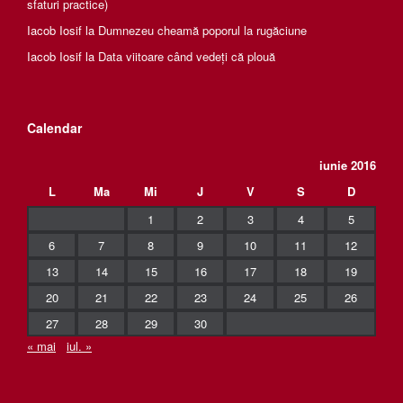
sfaturi practice)
Iacob Iosif
la
Dumnezeu cheamă poporul la rugăciune
Iacob Iosif
la
Data viitoare când vedeți că plouă
Calendar
iunie 2016
L
Ma
Mi
J
V
S
D
1
2
3
4
5
6
7
8
9
10
11
12
13
14
15
16
17
18
19
20
21
22
23
24
25
26
27
28
29
30
« mai
iul. »