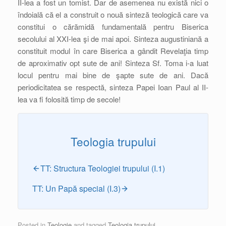
II-lea a fost un tomist. Dar de asemenea nu există nici o
îndoială că el a construit o nouă sinteză teologică care va
constitui o cărămidă fundamentală pentru Biserica
secolului al XXI-lea şi de mai apoi. Sinteza augustiniană a
constituit modul în care Biserica a gândit Revelaţia timp
de aproximativ opt sute de ani! Sinteza Sf. Toma i-a luat
locul pentru mai bine de şapte sute de ani. Dacă
periodicitatea se respectă, sinteza Papei Ioan Paul al II-
lea va fi folosită timp de secole!
Teologia trupului
TT: Structura Teologiei trupului (I.1)
TT: Un Papă special (I.3)
Posted in
Teologie
and tagged
Teologia trupului
.