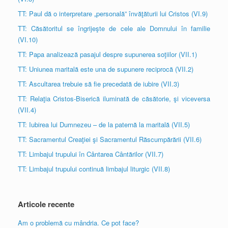
TT: Paul dă o interpretare „personală” învăţăturii lui Cristos (VI.9)
TT: Căsătoritul se îngrijeşte de cele ale Domnului în familie
(VI.10)
TT: Papa analizează pasajul despre supunerea soţiilor (VII.1)
TT: Uniunea maritală este una de supunere reciprocă (VII.2)
TT: Ascultarea trebuie să fie precedată de iubire (VII.3)
TT: Relaţia Cristos-Biserică iluminată de căsătorie, şi viceversa
(VII.4)
TT: Iubirea lui Dumnezeu – de la paternă la maritală (VII.5)
TT: Sacramentul Creaţiei şi Sacramentul Răscumpărării (VII.6)
TT: Limbajul trupului în Cântarea Cântărilor (VII.7)
TT: Limbajul trupului continuă limbajul liturgic (VII.8)
Articole recente
Am o problemă cu mândria. Ce pot face?