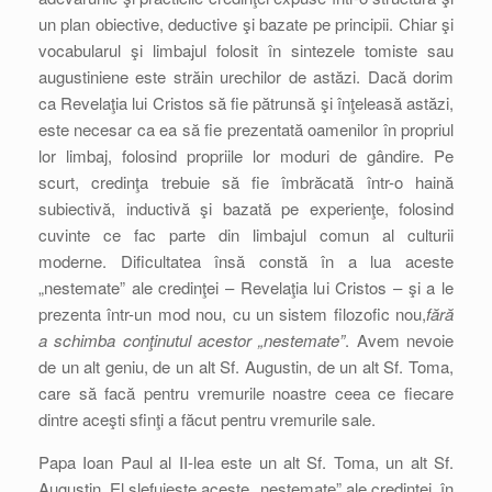
un plan obiective, deductive şi bazate pe principii. Chiar şi
vocabularul şi limbajul folosit în sintezele tomiste sau
augustiniene este străin urechilor de astăzi. Dacă dorim
ca Revelaţia lui Cristos să fie pătrunsă şi înţeleasă astăzi,
este necesar ca ea să fie prezentată oamenilor în propriul
lor limbaj, folosind propriile lor moduri de gândire. Pe
scurt, credinţa trebuie să fie îmbrăcată într-o haină
subiectivă, inductivă şi bazată pe experienţe, folosind
cuvinte ce fac parte din limbajul comun al culturii
moderne. Dificultatea însă constă în a lua aceste
„nestemate” ale credinţei – Revelaţia lui Cristos – şi a le
prezenta într-un mod nou, cu un sistem filozofic nou,
fără
a schimba conţinutul acestor „nestemate”
. Avem nevoie
de un alt geniu, de un alt Sf. Augustin, de un alt Sf. Toma,
care să facă pentru vremurile noastre ceea ce fiecare
dintre aceşti sfinţi a făcut pentru vremurile sale.
Papa Ioan Paul al II-lea este un alt Sf. Toma, un alt Sf.
Augustin. El şlefuieşte aceste „nestemate” ale credinţei, în