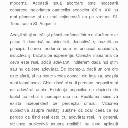
modernă. Această nouă abordare este necesară
deoarece majoritatea oamenilor secolelor XX şi XXI nu
mai gândesc şi nu mai acţionează ca pe vremea Sf.
Toma sau a Sf. Augustin.
Aceşti sfinţi au trăit şi gândit amândoi într-o cultură care ar
putea fi descrisă ca obiectivă, deductivă şi bazată pe
principii. Lumea modernă este în principal subiectivă,
inductivă şi bazată pe experienţe. Obiectiv înseamnă că
ceva este real, adică adevărat, indiferent dacă noi ştim
sau nu că este adevărat. De exemplu, dacă un om orb
este afară, şi nu poate vedea copacii din faţa sa, aceştia
sunt totuşi acolo. Chiar dacă el nu îi percepe, copacii sunt
cu adevărat acolo. Existenţa copacilor nu depinde de
faptul că orbul îi percepe sau nu. Realitatea obiectivă
există independent de percepţia omului. Viziunea
subiectivă asupra realităţii susţine că doar ceea ce eu
percep ca fiind real este cu adevărat real. În general,
viziunea subiectivă asupra realităţii nu este aplicată