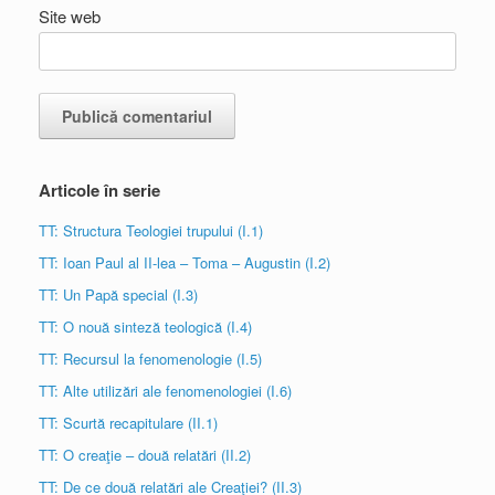
Site web
Articole în serie
TT: Structura Teologiei trupului (I.1)
TT: Ioan Paul al II-lea – Toma – Augustin (I.2)
TT: Un Papă special (I.3)
TT: O nouă sinteză teologică (I.4)
TT: Recursul la fenomenologie (I.5)
TT: Alte utilizări ale fenomenologiei (I.6)
TT: Scurtă recapitulare (II.1)
TT: O creaţie – două relatări (II.2)
TT: De ce două relatări ale Creaţiei? (II.3)