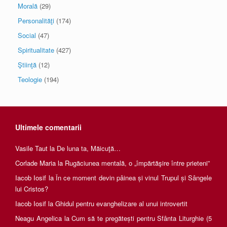
Morală
(29)
Personalităţi
(174)
Social
(47)
Spiritualitate
(427)
Ştiinţă
(12)
Teologie
(194)
Ultimele comentarii
Vasile Taut
la
De luna ta, Măicuţă…
Corlade Maria
la
Rugăciunea mentală, o „împărtăşire între prieteni”
Iacob Iosif
la
În ce moment devin pâinea și vinul Trupul și Sângele
lui Cristos?
Iacob Iosif
la
Ghidul pentru evanghelizare al unui introvertit
Neagu Angelica
la
Cum să te pregătești pentru Sfânta Liturghie (5