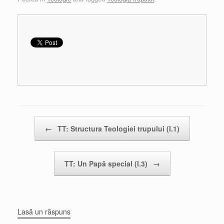
Post navigation
←
TT: Structura Teologiei trupului (I.1)
TT: Un Papă special (I.3)
→
Lasă un răspuns